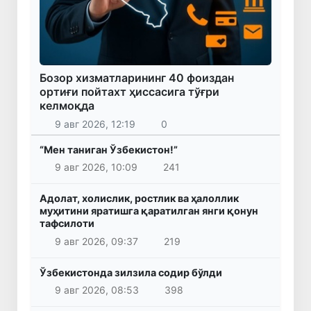
Бозор хизматларининг 40 фоиздан
ортиғи пойтахт ҳиссасига тўғри
келмоқда
9 авг 2026, 12:19
0
“Мен таниган Ўзбекистон!”
9 авг 2026, 10:09
241
Адолат, холислик, ростлик ва ҳалоллик
муҳитини яратишга қаратилган янги қонун
тафсилоти
9 авг 2026, 09:37
219
Ўзбекистонда зилзила содир бўлди
9 авг 2026, 08:53
398