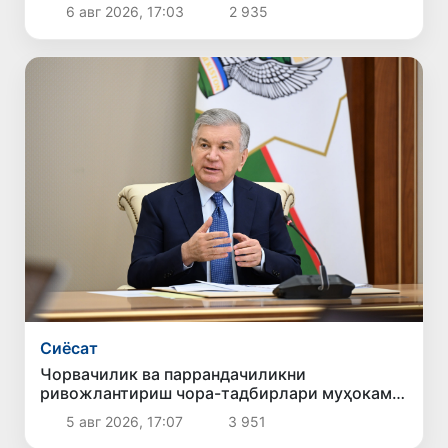
6 авг 2026, 17:03
2 935
Сиёсат
Чорвачилик ва паррандачиликни
ривожлантириш чора-тадбирлари муҳокама
қилинди
5 авг 2026, 17:07
3 951