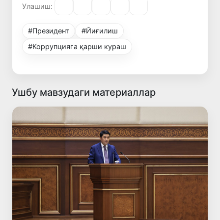
Улашиш:
#Президент
#Йиғилиш
#Коррупцияга қарши кураш
Ушбу мавзудаги материаллар