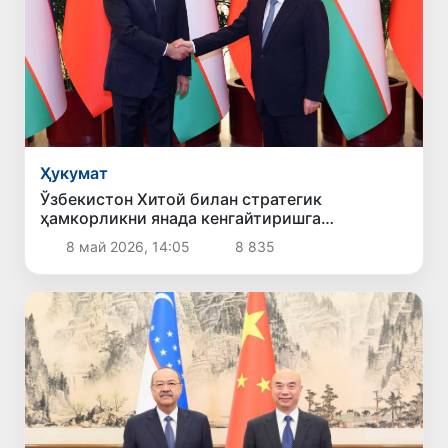
Ҳукумат
Ўзбекистон Хитой билан стратегик
ҳамкорликни янада кенгайтиришга
тайёрлигини билдирди
8 май 2026, 14:05
8 835