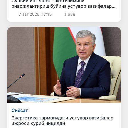
Сунъий интеллект экотизимини
ривожлантириш бўйича устувор вазифалар
белгиланди
7 авг 2026, 17:15
1 688
Сиёсат
Энергетика тармоғидаги устувор вазифалар
ижроси кўриб чиқилди