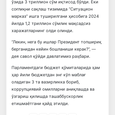
ўзида 3 триллион сўм иқтисод бўлди. Ёки
соғлиқни сақлаш тизимида “Ситуацион
марказ” ишга туширилгани ҳисобига 2024
йилда 1,2 триллион сўмлик мақсадсиз
харажатларнинг олди олинди.
“Лекин, нега бу ишлар Президент топшириқ
берганидан кейин бошланиши керак?”, —
дея савол қўйди давлатимиз раҳбари.
Парламентдаги бюджет қўмиталарида ҳам
ҳар йили бюджетдан энг кўп маблағ
оладиган 3 та вазирликка бориб,
коррупциявий омилларни аниқлашда ва
ўзгариш қилишда ташаббускорлик
етишмаётгани қайд этилди.