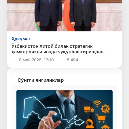
Ҳукумат
Ўзбекистон Хитой билан стратегик
ҳамкорликни янада чуқурлаштиришдан
манфаатдорлигини билдирди
8 май 2026, 12:10
8 494
Сўнгги янгиликлар