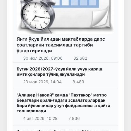
Янги ўқув йилидан мактабларда дарс
соатларини тақсимлаш тартиби
ўзгартирилади
30 июл 2026, 09:06
32 682
Бугун 2026/2027-ўқув йили учун кириш
имтиҳонлари тўлиқ якунланади
23 июл 2026, 14:04
8 489
"Алишер Навоий" ҳамда "Пахтакор" метро
бекатлари оралиғидаги эскалаторлардан
бири йўловчилар учун фойдаланишга қайта
топширилади
4 авг 2026, 10:29
7 836