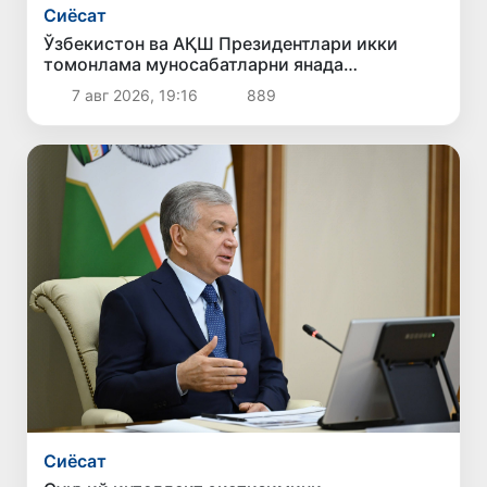
Сиёсат
Ўзбекистон ва АҚШ Президентлари икки
томонлама муносабатларни янада
мустаҳкамлаш истиқболларини муҳокама
7 авг 2026, 19:16
889
қилдилар
Сиёсат