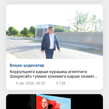
Воқеа-ҳодисалар
Коррупцияга қарши курашиш агентлиги
Шаҳрисабз тумани ҳокимига қарши хизмат
текшируви ўтказишни сўради
5 авг 2026, 09:25
5 728