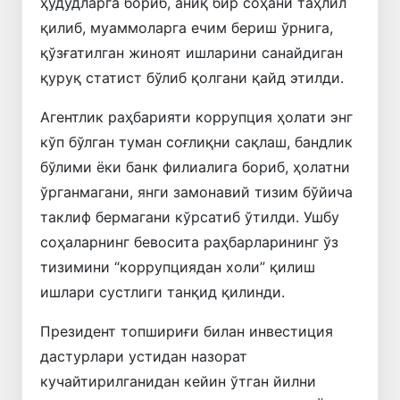
ҳудудларга бориб, аниқ бир соҳани таҳлил
қилиб, муаммоларга ечим бериш ўрнига,
қўзғатилган жиноят ишларини санайдиган
қуруқ статист бўлиб қолгани қайд этилди.
Агентлик раҳбарияти коррупция ҳолати энг
кўп бўлган туман соғлиқни сақлаш, бандлик
бўлими ёки банк филиалига бориб, ҳолатни
ўрганмагани, янги замонавий тизим бўйича
таклиф бермагани кўрсатиб ўтилди. Ушбу
соҳаларнинг бевосита раҳбарларининг ўз
тизимини “коррупциядан холи” қилиш
ишлари сустлиги танқид қилинди.
Президент топшириғи билан инвестиция
дастурлари устидан назорат
кучайтирилганидан кейин ўтган йилни