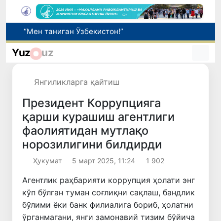
Адолат, холислик, ростлик ва ҳалоллик муҳитини яратишга қаратилган янги қонун тафсилоти
Ўзбекистонда зилзила содир бўлди
Yuz
uz
Сифатини тасдиқловчи ҳужжатлари бўлмаган дори воситаларининг муомалага киритилишининг олди олинди
Бозор хизматларининг 40 фоиздан ортиғи пойтахт ҳиссасига тўғри келмоқда
Янгиликларга қайтиш
“Мен таниган Ўзбекистон!”
Президент Коррупцияга
қарши курашиш агентлиги
фаолиятидан мутлақо
норозилигини билдирди
Ҳукумат
5 март 2025, 11:24
1 902
Агентлик раҳбарияти коррупция ҳолати энг
кўп бўлган туман соғлиқни сақлаш, бандлик
бўлими ёки банк филиалига бориб, ҳолатни
ўрганмагани, янги замонавий тизим бўйича