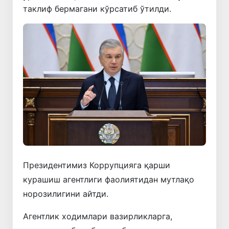
таклиф бермагани кўрсатиб ўтилди.
Президентимиз Коррупцияга қарши
курашиш агентлиги фаолиятидан мутлақо
норозилигини айтди.
Агентлик ходимлари вазирликларга,