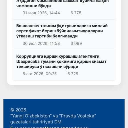
Аҳаджон Кимсанбоев шахмат бўйича жаҳон
чемпиони бўлди
31 июл 2026, 14:44
6 778
Бошланғич таълим ўқитувчиларига миллий
сертификат бериш бўйича имтиҳонларни
ўтказиш тартиби белгиланди
30 июл 2026, 11:58
6 099
Коррупцияга қарши курашиш агентлиги
Шаҳрисабз тумани ҳокимига қарши хизмат
текшируви ўтказишни сўради
5 авг 2026, 09:25
5 728
© 2026
“Yangi Oʻzbekiston” va “Pravda Vostoka”
gazetalari tahririyati DM