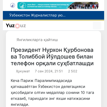
Кредит ва молиявий хизматлар рекламасига огоҳлантириш талаби киритилади
FOTON ва MKBANK стратегик ҳамкорлик ва бўлиб тўлаш шартлари!
Yuz
uz
Тошкентда 4 килограммдан ортиқ гиёҳвандлик воситаларининг «закладка» усулида тарқатилишига чек қўйилди
Экстремистик ташкилотлар ва материалларнинг электрон реестри юритилади
Янгиликларга қайтиш
Ўзбекистон Журналистлар уюшмаси қошида Блогерлар ижодий кенгаши ташкил этилди
Президент Нурхон Қурбонова
ва Толиббой Йўлдошев билан
телефон орқали суҳбатлашди
Ҳукумат
7 сен 2024, 21:51
2 502
Кеча Париж Паралимпиадасида
қатнашаётган Ўзбекистон делегацияси
ҳисобидаги олтин медаллар сонини 10 тага
етказиб, тарихдаги энг яхши натижасини
янгилади.