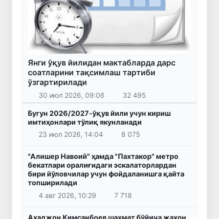
Янги ўқув йилидан мактабларда дарс
соатларини тақсимлаш тартиби
ўзгартирилади
30 июл 2026, 09:06
32 495
Бугун 2026/2027-ўқув йили учун кириш
имтиҳонлари тўлиқ якунланади
23 июл 2026, 14:04
8 075
"Алишер Навоий" ҳамда "Пахтакор" метро
бекатлари оралиғидаги эскалаторлардан
бири йўловчилар учун фойдаланишга қайта
топширилади
4 авг 2026, 10:29
7 718
Аҳаджон Кимсанбоев шахмат бўйича жаҳон