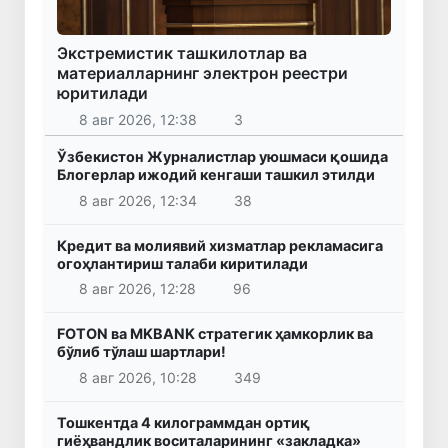
Экстремистик ташкилотлар ва
материалларнинг электрон реестри
юритилади
8 авг 2026, 12:38
3
Ўзбекистон Журналистлар уюшмаси қошида
Блогерлар ижодий кенгаши ташкил этилди
8 авг 2026, 12:34
38
Кредит ва молиявий хизматлар рекламасига
огоҳлантириш талаби киритилади
8 авг 2026, 12:28
96
FOTON ва MKBANK стратегик ҳамкорлик ва
бўлиб тўлаш шартлари!
8 авг 2026, 10:28
349
Тошкентда 4 килограммдан ортиқ
гиёҳвандлик воситаларининг «закладка»