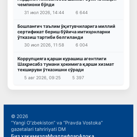
чемпиони бўлди
31 июл 2026, 14:44
6 644
Бошланғич таълим ўқитувчиларига миллий
сертификат бериш бўйича имтиҳонларни
ўтказиш тартиби белгиланди
30 июл 2026, 11:58
6 004
Коррупцияга қарши курашиш агентлиги
Шаҳрисабз тумани ҳокимига қарши хизмат
текшируви ўтказишни сўради
5 авг 2026, 09:25
5 397
© 2026
“Yangi Oʻzbekiston” va “Pravda Vostoka”
gazetalari tahririyati DM
Биз ҳақимизда
Муаллифлар
Алоқа