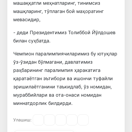
машаққатли меҳнатларинг, тинимсиз
машқларинг, тўплаган бой маҳоратинг
мевасидир,
- деди Президентимиз Толиббой Йўлдошев
билан суҳбатда.
Чемпион паралимпиячиларимиз бу ютуқлар
ўз-ўзидан бўлмагани, давлатимиз
раҳбарининг паралимпия ҳаракатига
қаратаётган эътибори ва ишончи туфайли
эришилаётганини таъкидлаб, ўз номидан,
мураббийлари ва ота-онаси номидан
миннатдорлик билдирди.
Улашиш: