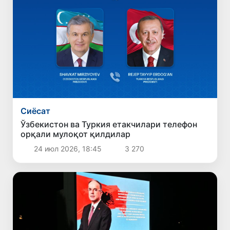
Сиёсат
Ўзбекистон ва Туркия етакчилари телефон
орқали мулоқот қилдилар
24 июл 2026, 18:45
3 270