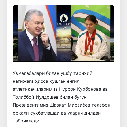
Ўз ғалабалари билан ушбу тарихий
натижага ҳисса қўшган енгил
атлетикачиларимиз Нурхон Қурбонова ва
Толиббой Йўлдошев билан бугун
Президентимиз Шавкат Мирзиёев телефон
орқали суҳбатлашди ва уларни дилдан
табриклади.