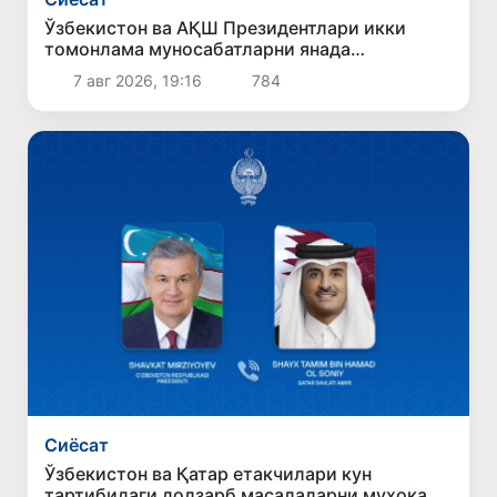
Ўзбекистон ва АҚШ Президентлари икки
томонлама муносабатларни янада
мустаҳкамлаш истиқболларини муҳокама
7 авг 2026, 19:16
784
қилдилар
Сиёсат
Ўзбекистон ва Қатар етакчилари кун
тартибидаги долзарб масалаларни муҳокама