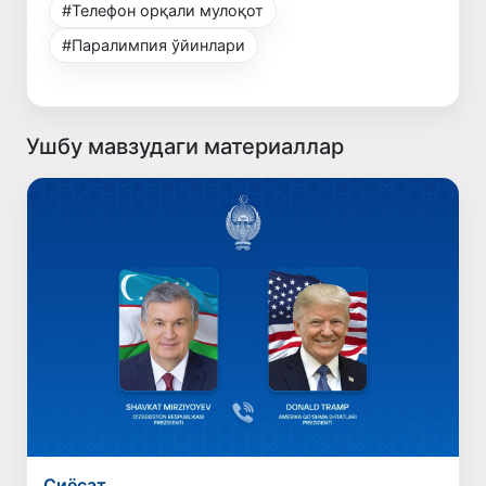
#Телефон орқали мулоқот
#Паралимпия ўйинлари
Ушбу мавзудаги материаллар
Сиёсат