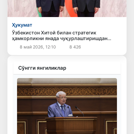
Ҳукумат
Ўзбекистон Хитой билан стратегик
ҳамкорликни янада чуқурлаштиришдан
манфаатдорлигини билдирди
8 май 2026, 12:10
8 426
Сўнгги янгиликлар