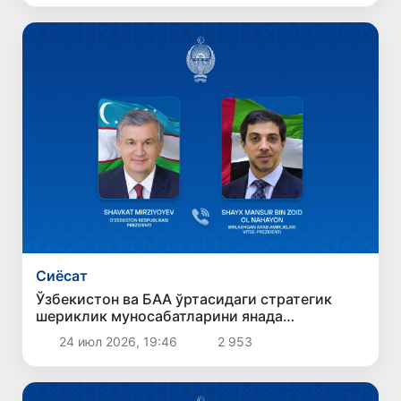
Сиёсат
Ўзбекистон ва БАА ўртасидаги стратегик
шериклик муносабатларини янада
мустаҳкамлаш масалалари муҳокама
24 июл 2026, 19:46
2 953
қилинди