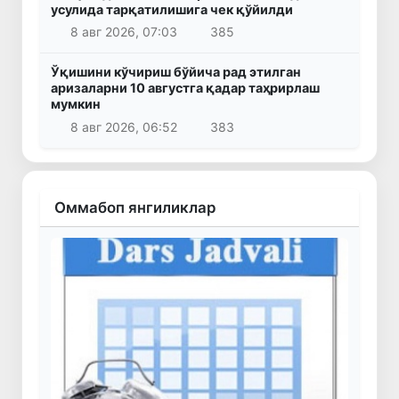
усулида тарқатилишига чек қўйилди
8 авг 2026, 07:03
385
Ўқишини кўчириш бўйича рад этилган
аризаларни 10 августга қадар таҳрирлаш
мумкин
8 авг 2026, 06:52
383
Оммабоп янгиликлар