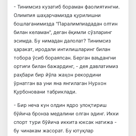
- Тинимсиз кузатиб бораман фаолиятингни.
Олимпия шаҳарчамизда қурилишни
бошлаганимизда "Паралимпиададан олтин
билан келаман", деган ёқимли сўзларинг
эсимда. Бу нимадан далолат? Тинимсиз
ҳаракат, иродали интилишларинг билан
тобора ўсиб бораяпсан. Берган ваъдангни
ортиғи билан бажардинг, - дея давлатимиз
раҳбари бир йўла жаҳон рекордини
ўрнатган ва уни яна янгилаган Нурхон
Қурбоновани табриклади.
- Бир неча кун олдин ядро улоқтириш
бўйича бронза медалини олган эдинг. Икки
спорт тури бўйича иккита юксак натижа -
бу чинакам жасорат. Бу ютуқлар