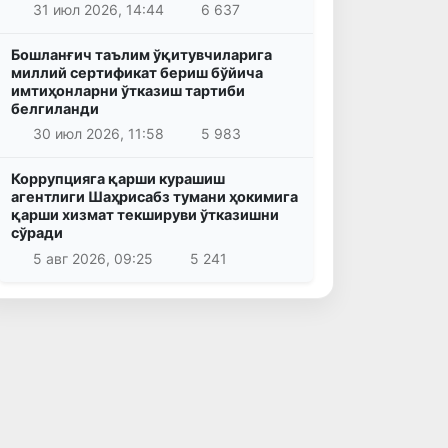
31 июл 2026, 14:44
6 637
Бошланғич таълим ўқитувчиларига
миллий сертификат бериш бўйича
имтиҳонларни ўтказиш тартиби
белгиланди
30 июл 2026, 11:58
5 983
Коррупцияга қарши курашиш
агентлиги Шаҳрисабз тумани ҳокимига
қарши хизмат текшируви ўтказишни
сўради
5 авг 2026, 09:25
5 241