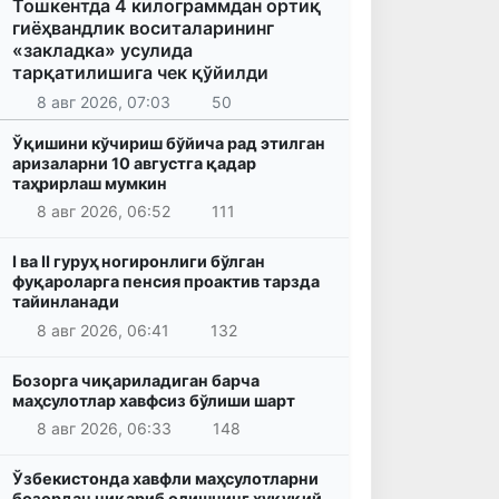
Тошкентда 4 килограммдан ортиқ
гиёҳвандлик воситаларининг
«закладка» усулида
тарқатилишига чек қўйилди
8 авг 2026, 07:03
50
Ўқишини кўчириш бўйича рад этилган
аризаларни 10 августга қадар
таҳрирлаш мумкин
8 авг 2026, 06:52
111
I ва II гуруҳ ногиронлиги бўлган
фуқароларга пенсия проактив тарзда
тайинланади
8 авг 2026, 06:41
132
Бозорга чиқариладиган барча
маҳсулотлар хавфсиз бўлиши шарт
8 авг 2026, 06:33
148
Ўзбекистонда хавфли маҳсулотларни
бозордан чиқариб олишнинг ҳуқуқий