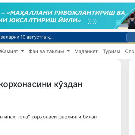
Ўқишини кўчириш бўйича рад этилган аризаларни 10 августга қадар таҳрирлаш мумкин
I ва II гуруҳ ногиронлиги бўлган фуқароларга пенсия проактив тарзда тайинланади
Жамият
Фан ва таълим
Маданият
Туризм
Спо
ар хавфсиз бўлиши шарт
Ўзбекистонда хавфли маҳсулотларни бозордан чиқариб олишнинг ҳуқуқий механизми белгиланади
Тошкентда 4 килограммдан ортиқ гиёҳвандлик воситаларининг «закладка» усулида тарқатилишига чек қўйилди
корхонасини кўздан
 ипак тола” корхонаси фаолияти билан