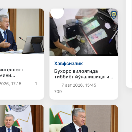
Хавфсизлик
интеллект
Бухоро вилоятида
мини
тиббиёт йўналишидаги
антириш бўйича
ўқишга киритиб
2026, 17:15
1
7 авг 2026, 15:45
 вазифалар
қўйишни ваъда берган
709
нди
шахс ушланди