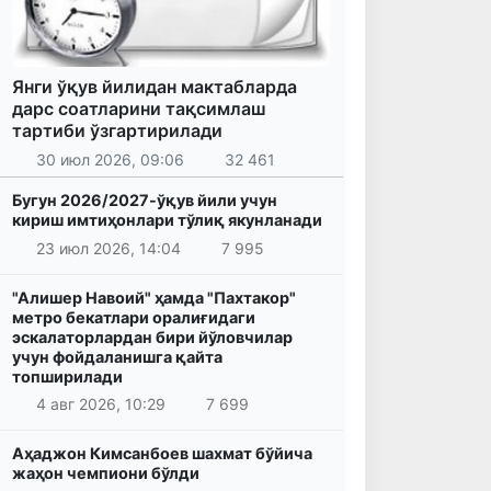
Янги ўқув йилидан мактабларда
дарс соатларини тақсимлаш
тартиби ўзгартирилади
30 июл 2026, 09:06
32 461
Бугун 2026/2027-ўқув йили учун
кириш имтиҳонлари тўлиқ якунланади
23 июл 2026, 14:04
7 995
"Алишер Навоий" ҳамда "Пахтакор"
метро бекатлари оралиғидаги
эскалаторлардан бири йўловчилар
учун фойдаланишга қайта
топширилади
4 авг 2026, 10:29
7 699
Аҳаджон Кимсанбоев шахмат бўйича
жаҳон чемпиони бўлди