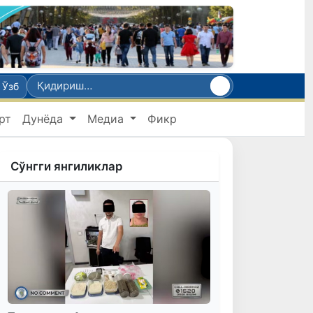
Ўзб
рт
Дунёда
Медиа
Фикр
Сўнгги янгиликлар