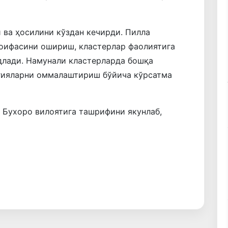
 ва ҳосилини кўздан кечирди. Пилла
тоифасини ошириш, кластерлар фаолиятига
длади. Намунали кластерларда бошқа
огияларни оммалаштириш бўйича кўрсатма
 Бухоро вилоятига ташрифини якунлаб,