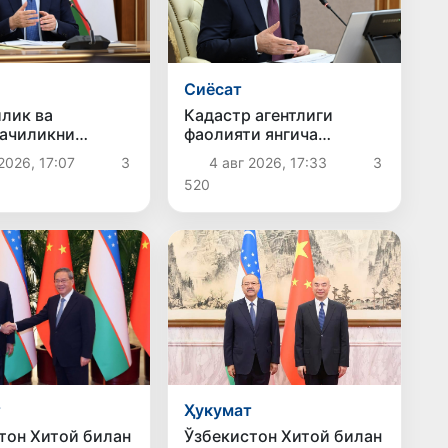
Сиёсат
лик ва
Кадастр агентлиги
ачиликни
фаолияти янгича
нтириш чора-
ёндашувлар асосида
2026, 17:07
3
4 авг 2026, 17:33
3
ари муҳокама
ташкил этилади
520
и
т
Ҳукумат
тон Хитой билан
Ўзбекистон Хитой билан