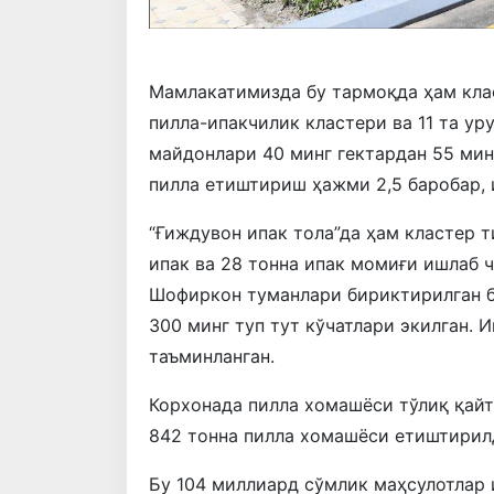
Мамлакатимизда бу тармоқда ҳам кла
пилла-ипакчилик кластери ва 11 та ур
майдонлари 40 минг гектардан 55 мин
пилла етиштириш ҳажми 2,5 баробар, 
“Ғиждувон ипак тола”да ҳам кластер т
ипак ва 28 тонна ипак момиғи ишлаб ч
Шофиркон туманлари бириктирилган бў
300 минг туп тут кўчатлари экилган. 
таъминланган.
Корхонада пилла хомашёси тўлиқ қайт
842 тонна пилла хомашёси етиштирил
Бу 104 миллиард сўмлик маҳсулотлар