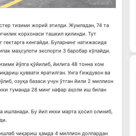
стер тизими жорий этилди. Жумладан, 74 та
уғчилик корхонаси ташкил қилинди. Тут
г гектарга кенгайди. Буларнинг натижасида
ипак маҳсулоти экспорти 3 баробар кўпайди.
изими йўлга қўйилиб, йилига 48 тонна хом
иқариш қуввати яратилган. Унга Ғиждувон ва
либ, озуқа базаси учун ўтган йили 2 миллион
Икки туманда 28 минг нафар аҳоли иш билан
а ишланади. Бу йил икки марта ҳосил олиниб,
ди.
 ишлаб чиқариш ҳамда 4 миллион доллардан