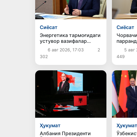
Сиёсат
Сиёсат
Энергетика тармоғидаги
Чорвачи
устувор вазифалар
парранд
ижроси кўриб чиқилди
ривожла
6 авг 2026, 17:03
2
5 авг 
тадбирл
302
449
қилинд
Ҳукумат
Ҳукума
Албания Президенти
Ўзбекис