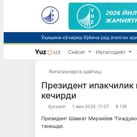
Yuz
uz
Сиёсат
Иқтисодиёт
Бозорга чиқариладиган барча маҳсулотл
Янгиликларга қайтиш
Президент ипакчилик 
кечирди
Ҳукумат
1 июн 2024, 17:07
8 128
Президент Шавкат Мирзиёев “Ғиждувон
танишди.