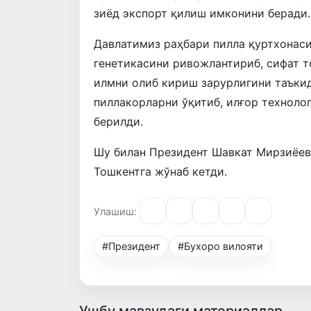
зиёд экспорт қилиш имконини беради.
Давлатимиз раҳбари пилла қуртхонаси
генетикасини ривожлантириб, сифат 
илмни олиб кириш зарурлигини таъки
пиллакорларни ўқитиб, илғор технол
берилди.
Шу билан Президент Шавкат Мирзиёев
Тошкентга жўнаб кетди.
Улашиш:
#Президент
#Бухоро вилояти