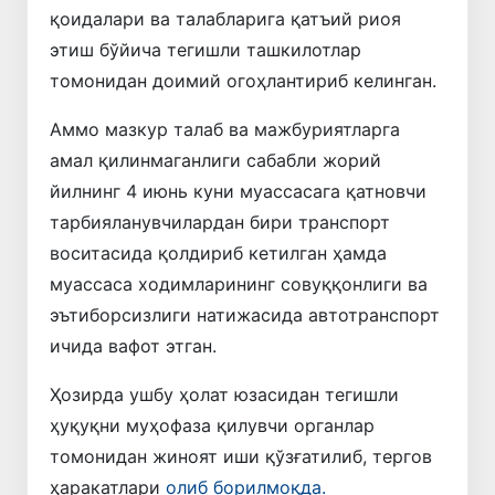
қоидалари ва талабларига қатъий риоя
этиш бўйича тегишли ташкилотлар
томонидан доимий огоҳлантириб келинган.
Аммо мазкур талаб ва мажбуриятларга
амал қилинмаганлиги сабабли жорий
йилнинг 4 июнь куни муассасага қатновчи
тарбияланувчилардан бири транспорт
воситасида қолдириб кетилган ҳамда
муассаса ходимларининг совуққонлиги ва
эътиборсизлиги натижасида автотранспорт
ичида вафот этган.
Ҳозирда ушбу ҳолат юзасидан тегишли
ҳуқуқни муҳофаза қилувчи органлар
томонидан жиноят иши қўзғатилиб, тергов
ҳаракатлари
олиб борилмоқда.