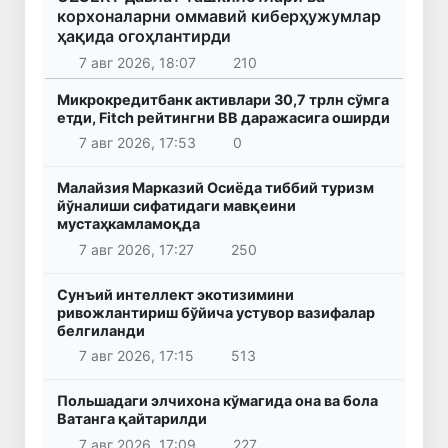
корхоналарни оммавий киберҳужумлар
ҳақида огоҳлантирди
7 авг 2026, 18:07
210
Микрокредитбанк активлари 30,7 трлн сўмга
етди, Fitch рейтингни BB даражасига оширди
7 авг 2026, 17:53
0
Малайзия Марказий Осиёда тиббий туризм
йўналиши сифатидаги мавқеини
мустаҳкамламоқда
7 авг 2026, 17:27
250
Сунъий интеллект экотизимини
ривожлантириш бўйича устувор вазифалар
белгиланди
7 авг 2026, 17:15
513
Польшадаги элчихона кўмагида она ва бола
Ватанга қайтарилди
7 авг 2026, 17:09
227