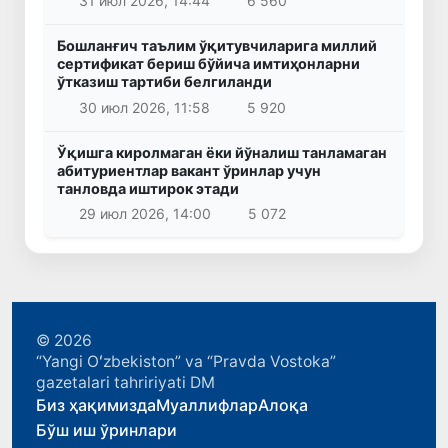
31 июл 2026, 14:44
6 560
Бошланғич таълим ўқитувчиларига миллий
сертификат бериш бўйича имтиҳонларни
ўтказиш тартиби белгиланди
30 июл 2026, 11:58
5 920
Ўқишга киролмаган ёки йўналиш танламаган
абитуриентлар вакант ўринлар учун
танловда иштирок этади
29 июл 2026, 14:00
5 072
© 2026
“Yangi Oʻzbekiston” va “Pravda Vostoka”
gazetalari tahririyati DM
Биз ҳақимизда
Муаллифлар
Алоқа
Бўш иш ўринлари