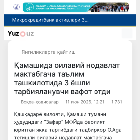
Малайзия Марказий Осиёда тиббий туризм йўналиши сифатидаги мавқеини мустаҳкамламоқда
Польшадаги элчихона кўмагида она ва бола Ватанга қайтарилди
Yuz
uz
Наманган шаҳрининг собиқ ҳокими Анвар Отаходжаевга нисбатан 11 йилга озодликдан маҳрум қилиш жазоси тайинланди
UZCERT давлат ташкилотлари ва корхоналарни оммавий киберҳужумлар ҳақида огоҳлантирди
Янгиликларга қайтиш
Микрокредитбанк активлари 30,7 трлн сўмга етди, Fitch рейтингни BB даражасига оширди
Қамашида оилавий нодавлат
мактабгача таълим
ташкилотида 3 ёшли
тарбияланувчи вафот этди
Воқеа-ҳодисалар
11 июн 2026, 12:21
1 731
Қашқадарё вилояти, Қамаши тумани
ҳудудидаги “Зафар” МФЙда фаолият
юритган якка тартибдаги тадбиркор O.Aga
тегишли оилавий нодавлат мактабгача