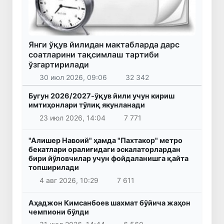
Янги ўқув йилидан мактабларда дарс
соатларини тақсимлаш тартиби
ўзгартирилади
30 июл 2026, 09:06
32 342
Бугун 2026/2027-ўқув йили учун кириш
имтиҳонлари тўлиқ якунланади
23 июл 2026, 14:04
7 771
"Алишер Навоий" ҳамда "Пахтакор" метро
бекатлари оралиғидаги эскалаторлардан
бири йўловчилар учун фойдаланишга қайта
топширилади
4 авг 2026, 10:29
7 611
Аҳаджон Кимсанбоев шахмат бўйича жаҳон
чемпиони бўлди