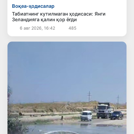
Воқеа-ҳодисалар
Табиатнинг кутилмаган ҳодисаси: Янги
Зеландияга қалин қор ёғди
6 авг 2026, 16:42
485