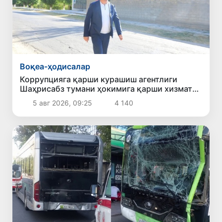
Воқеа-ҳодисалар
Коррупцияга қарши курашиш агентлиги
Шаҳрисабз тумани ҳокимига қарши хизмат
текшируви ўтказишни сўради
5 авг 2026, 09:25
4 140