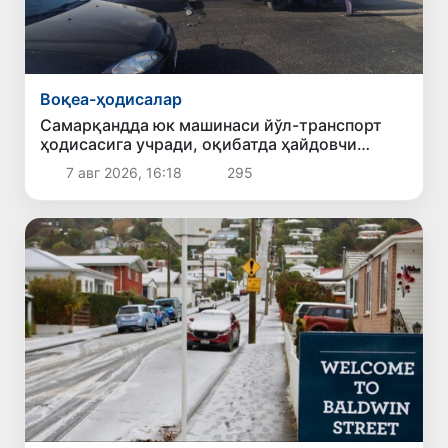
Воқеа-ҳодисалар
Самарқандда юк машинаси йўл-транспорт
ҳодисасига учради, оқибатда ҳайдовчи
ҳалок бўлди
7 авг 2026, 16:18
295