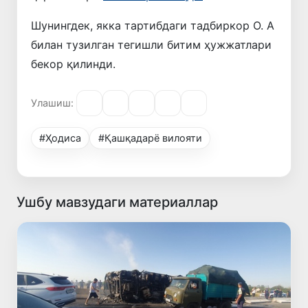
Шунингдек, якка тартибдаги тадбиркор О. А
билан тузилган тегишли битим ҳужжатлари
бекор қилинди.
Улашиш:
#Ҳодиса
#Қашқадарё вилояти
Ушбу мавзудаги материаллар