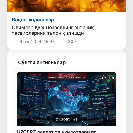
Воқеа-ҳодисалар
Олимлар Қуёш юзасининг энг аниқ
тасвирларини эълон қилишди
6 авг 2026, 15:47
809
Сўнгги янгиликлар
UZCERT давлат ташкилотлари ва