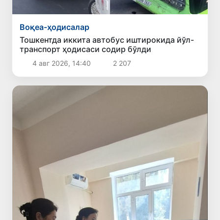
Воқеа-ҳодисалар
Тошкентда иккита автобус иштирокида йўл-
транспорт ҳодисаси содир бўлди
4 авг 2026, 14:40
2 207