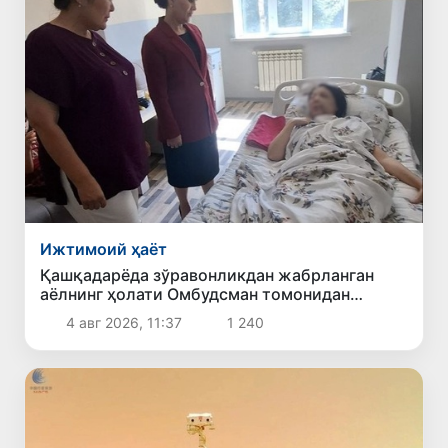
Ижтимоий ҳаёт
Қашқадарёда зўравонликдан жабрланган
аёлнинг ҳолати Омбудсман томонидан
ўрганилди
4 авг 2026, 11:37
1 240