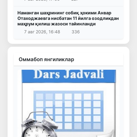
Наманган шаҳрининг собиқ ҳокими Анвар
Отаходжаевга нисбатан 11 йилга озодликдан
маҳрум қилиш жазоси тайинланди
7 авг 2026, 16:48
336
Оммабоп янгиликлар