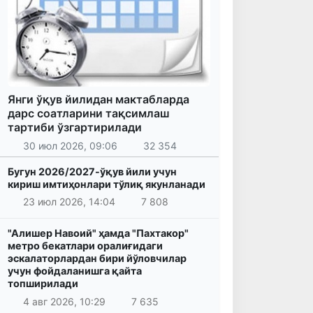
Янги ўқув йилидан мактабларда
дарс соатларини тақсимлаш
тартиби ўзгартирилади
30 июл 2026, 09:06
32 354
Бугун 2026/2027-ўқув йили учун
кириш имтиҳонлари тўлиқ якунланади
23 июл 2026, 14:04
7 808
"Алишер Навоий" ҳамда "Пахтакор"
метро бекатлари оралиғидаги
эскалаторлардан бири йўловчилар
учун фойдаланишга қайта
топширилади
4 авг 2026, 10:29
7 635