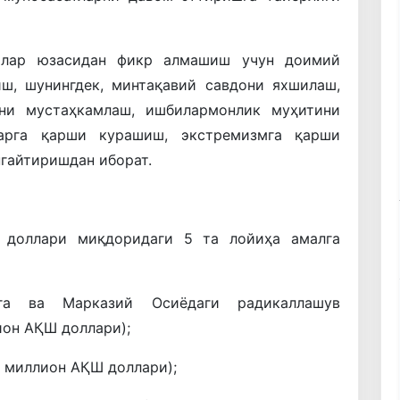
лалар юзасидан фикр алмашиш учун доимий
ш, шунингдек, минтақавий савдони яхшилаш,
ини мустаҳкамлаш, ишбилармонлик муҳитини
арга қарши курашиш, экстремизмга қарши
нгайтиришдан иборат.
 доллари миқдоридаги 5 та лойиҳа амалга
га ва Марказий Осиёдаги радикаллашув
ион АҚШ доллари);
4 миллион АҚШ доллари);