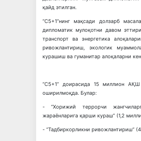
қайд этилган.
“С5+1”нинг мақсади долзарб маса
дипломатик мулоқотни давом эттири
транспорт ва энергетика алоқалар
ривожлантириш, экологик муаммол
курашиш ва гуманитар алоқаларни ке
“С5+1” доирасида 15 миллион АҚШ
оширилмоқда. Булар:
- “Хорижий террорчи жангчилар
жараёнларига қарши кураш” (1,2 милл
- “Тадбиркорликни ривожлантириш” (