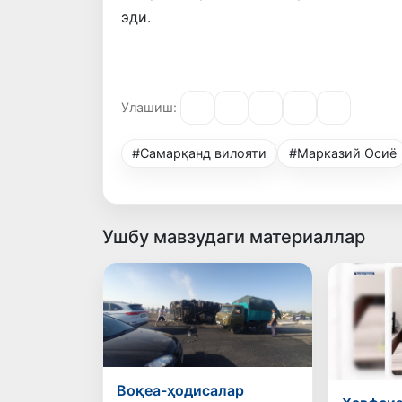
эди.
Улашиш:
#Самарқанд вилояти
#Марказий Осиё
Ушбу мавзудаги материаллар
Воқеа-ҳодисалар