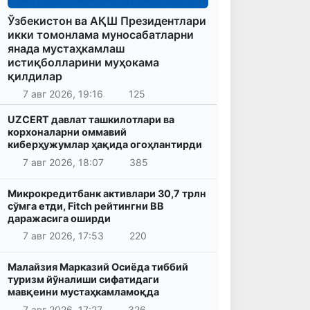
Ўзбекистон ва АҚШ Президентлари
икки томонлама муносабатларни
янада мустаҳкамлаш
истиқболларини муҳокама
қилдилар
7 авг 2026, 19:16
125
UZCERT давлат ташкилотлари ва
корхоналарни оммавий
киберҳужумлар ҳақида огоҳлантирди
7 авг 2026, 18:07
385
Микрокредитбанк активлари 30,7 трлн
сўмга етди, Fitch рейтингни BB
даражасига оширди
7 авг 2026, 17:53
220
Малайзия Марказий Осиёда тиббий
туризм йўналиши сифатидаги
мавқеини мустаҳкамламоқда
7 авг 2026, 17:27
326