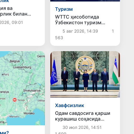
злик
ия ва
Туризм
рлик билан
WТТC ҳисоботида
ҳолатлар
Ўзбекистон туризм
2026, 09:01
ди
ўсиши бўйича Марказий
5 авг 2026, 14:39
1
Осиёда биринчи ўринда
563
қайд этилди
Хавфсизлик
Одам савдосига қарши
курашиш соҳасида
миллий ва минтақавий
30 июл 2026, 14:51
ҳамкорликнинг янги
зми?
1 699