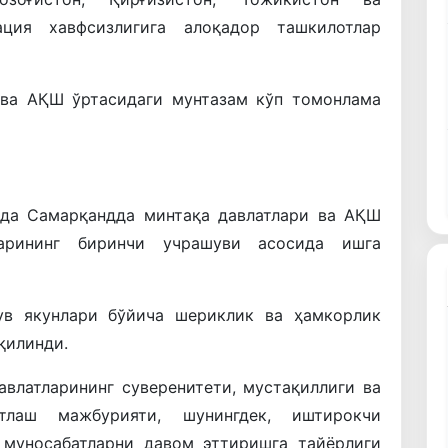
ация хавфсизлигига алоқадор ташкилотлар
 ва АҚШ ўртасидаги мунтазам кўп томонлама
ида Самарқандда минтақа давлатлари ва АҚШ
арининг биринчи учрашуви асосида ишга
ув якунлари бўйича шериклик ва ҳамкорлик
қилинди.
влатларининг суверенитети, мустақиллиги ва
атлаш мажбурияти, шунингдек, иштирокчи
 муносабатларни давом эттиришга тайёрлиги