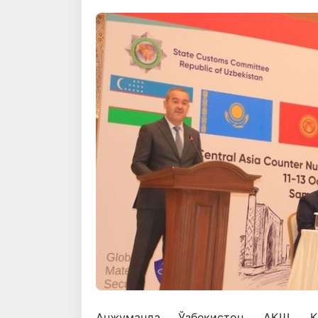
Анжуманда Ўзбекистон, АҚШ, Қо