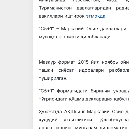
Туркманистон давлатларидан ради
вакиллари иштирок
этмоқда
.
“С5+1” – Марказий Осиё давлатлари
мулоқот формати ҳисобланади.
Мазкур формат 2015 йил ноябрь ой
ташқи сиёсат идоралари раҳбарл
туширилган.
“С5+1” форматидаги биринчи учраш
тўғрисидаги қўшма декларация қабул 
Ҳужжатда АҚШнинг Марказий Осиё да
ҳудудий яхлитлигини қўллаб-қувв
давлатларнинг мунтазам дипломатик