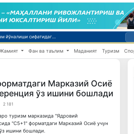
Малайзия Марказий Осиёда тиббий туризм йўналиши сифатидаги мавқеини мустаҳкамламоқда
ола Ватанга қайтарилди
Жамият
Фан ва таълим
Маданият
Туризм
Спо
Наманган шаҳрининг собиқ ҳокими Анвар Отаходжаевга нисбатан 11 йилга озодликдан маҳрум қилиш жазоси тайинланди
UZCERT давлат ташкилотлари ва корхоналарни оммавий киберҳужумлар ҳақида огоҳлантирди
Микрокредитбанк активлари 30,7 трлн сўмга етди, Fitch рейтингни BB даражасига оширди
форматдаги Марказий Осиё
ференция ўз ишини бошлади
2 181
қаро туризм марказида "Ядровий
сида "С5+1" форматдаги Марказий Осиё учун
ўз ишини бошлади.