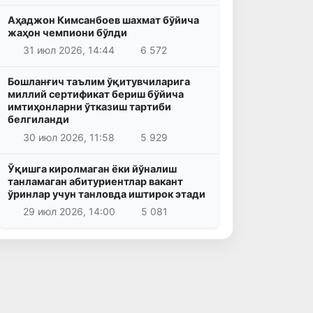
Аҳаджон Кимсанбоев шахмат бўйича
жаҳон чемпиони бўлди
31 июл 2026, 14:44
6 572
Бошланғич таълим ўқитувчиларига
миллий сертификат бериш бўйича
имтиҳонларни ўтказиш тартиби
белгиланди
30 июл 2026, 11:58
5 929
Ўқишга киролмаган ёки йўналиш
танламаган абитуриентлар вакант
ўринлар учун танловда иштирок этади
29 июл 2026, 14:00
5 081