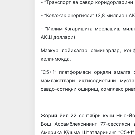
- “Транспорт ва савдо коридорларини
- “Келажак энергияси” (3,8 миллион А
- “Иқлим ўзгаришига мослашиш милл
АҚШ доллари).
Мазкур лойиҳалар семинарлар, кон
келинмоқда.
“С5+1” платформаси орқали амалга
мамлакатлари иқтисодиётини муст
савдо-сотиқни ошириш, комплекс рив
Жорий йил 22 сентябрь куни Нью-Й
Бош Ассамблеясининг 77-сессияси 
Америка Қўшма Штатларининг “C5+1”