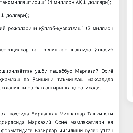
 такомиллаштириш” (4 миллион АҚШ доллари);
ҚШ доллари);
ий режаларини қўллаб-қувватлаш” (2 миллион
ференциялар ва тренинглар шаклида ўтказиб
 оширилаётган ушбу ташаббус Марказий Осиё
аҳкамлаш ва ўсишини таъминлаш мақсадида
ожланишни рағбатлантиришга қаратилади.
орк шаҳрида Бирлашган Миллатлар Ташкилоти
доирасида Марказий Осиё мамлакатлари ва
 форматидаги Вазирлар йиғилиши бўлиб ўтган