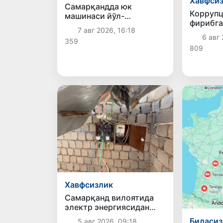
Хавфси
Самарқандда юк
Коррупц
машинаси йўл-
фирибга
транспорт ҳодисасига
7 авг 2026, 16:18
боғлиқ 
учради, оқибатда
6 авг 
359
аниқлан
ҳайдовчи ҳалок бўлди
809
Хавфсизлик
Самарқанд вилоятида
электр энергиясидан
ноқонуний фойдаланиш
Биласи
5 авг 2026, 09:18