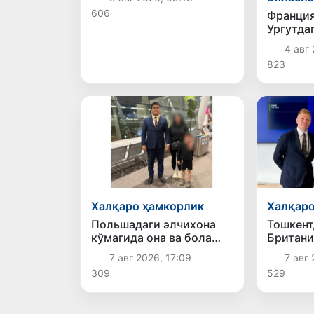
ҳолати фош этилди
606
Франция
Ургутда
берилга
4 авг 
эшитган
823
Халқаро ҳамкорлик
Халқаро
Польшадаги элчихона
Тошкент
кўмагида она ва бола
Британи
Ватанга қайтарилди
шаҳрига
7 авг 2026, 17:09
7 авг 
авиақат
309
529
қўйиш м
чиқилм