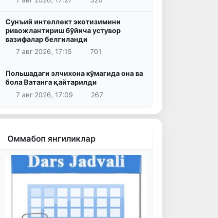
Сунъий интеллект экотизимини
ривожлантириш бўйича устувор
вазифалар белгиланди
7 авг 2026, 17:15
701
Польшадаги элчихона кўмагида она ва
бола Ватанга қайтарилди
7 авг 2026, 17:09
267
Оммабоп янгиликлар