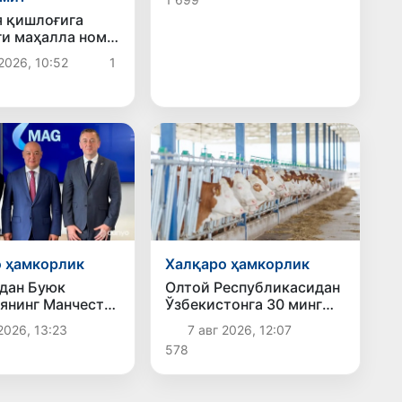
устувор йўналишлари
 қишлоғига
белгилаб олинди
ги маҳалла номи
ни ҳақида
2026, 10:52
1
мисиз?
 ҳамкорлик
Халқаро ҳамкорлик
дан Буюк
Олтой Республикасидан
янинг Манчестер
Ўзбекистонга 30 минг
 тўғридан-тўғри
бошга яқин қорамол
2026, 13:23
7 авг 2026, 12:07
новларни йўлга
етказиб берилди
578
асаласи кўриб
оқда