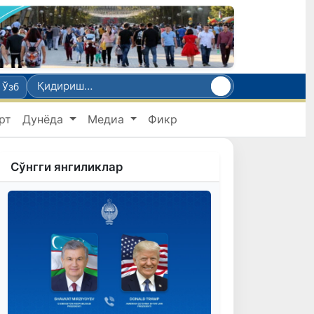
Ўзб
рт
Дунёда
Медиа
Фикр
Сўнгги янгиликлар