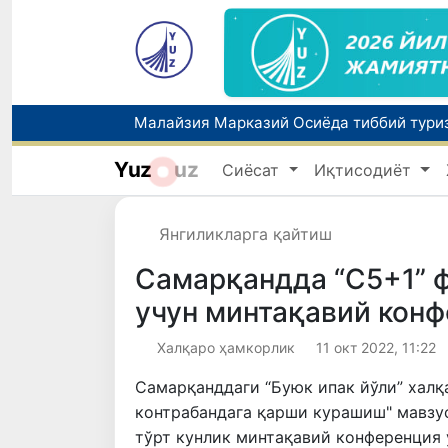
Польшадаги элчихона кўмагида она ва б
Yuz
uz
Сиёсат
Иқтисодиёт
Янгиликларга қайтиш
Самарқандда “С5+1” 
учун минтақавий кон
Халқаро ҳамкорлик
11 окт 2022, 11:22
Самарқанддаги “Буюк ипак йўли” хал
контрабандага қарши курашиш" мавзу
тўрт кунлик минтақавий конференция 