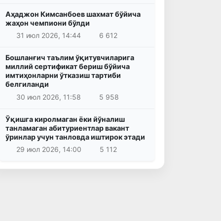
Аҳаджон Кимсанбоев шахмат бўйича
жаҳон чемпиони бўлди
31 июл 2026, 14:44
6 612
Бошланғич таълим ўқитувчиларига
миллий сертификат бериш бўйича
имтиҳонларни ўтказиш тартиби
белгиланди
30 июл 2026, 11:58
5 958
Ўқишга киролмаган ёки йўналиш
танламаган абитуриентлар вакант
ўринлар учун танловда иштирок этади
29 июл 2026, 14:00
5 112