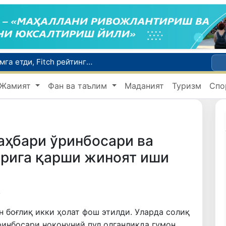
Микрокредитбанк активлари 30,7 трлн сўмга етди, Fitch рейтингни BB даражасига оширди
Малайзия Марказий Осиёда тиббий туризм йўналиши сифатидаги мавқеини мустаҳкамламоқда
Жамият
Фан ва таълим
Маданият
Туризм
Спо
ола Ватанга қайтарилди
Наманган шаҳрининг собиқ ҳокими Анвар Отаходжаевга нисбатан 11 йилга озодликдан маҳрум қилиш жазоси тайинланди
UZCERT давлат ташкилотлари ва корхоналарни оммавий киберҳужумлар ҳақида огоҳлантирди
аҳбари ўринбосари ва
арига қарши жиноят иши
4
 боғлиқ икки ҳолат фош этилди. Уларда солиқ
инбосари ноқонуний пул олганликда гумон