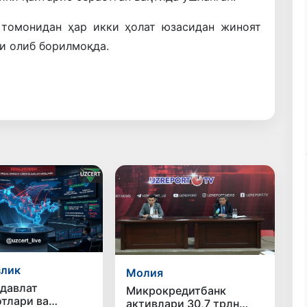
томонидан
ҳар
икки
ҳолат
юзасидан
жиноят
и
олиб
борилмоқда
.
злик
Молия
давлат
Микрокредитбанк
тлари ва
активлари 30,7 трлн