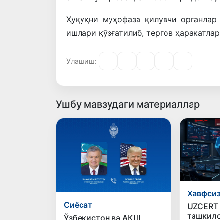
Ҳуқуқни
муҳофаза
қилувчи
органлар
ишлари
қўзғатилиб
,
тергов
ҳаракатлар
Улашиш:
Ушбу мавзудаги материаллар
Хавфси
Сиёсат
UZCERT 
ташкило
Ўзбекистон ва АҚШ