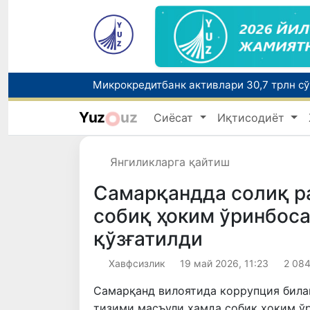
Yuz
uz
Сиёсат
Иқтисодиёт
Польшадаги элчихона кўмагида она ва б
Янгиликларга қайтиш
Самарқандда солиқ р
собиқ ҳоким ўринбос
қўзғатилди
Хавфсизлик
19 май 2026, 11:23
2 08
Самарқанд вилоятида коррупция билан
тизими масъули ҳамда собиқ ҳоким ўр