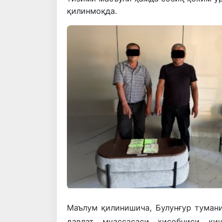
қилинмоқда.
Маълум
қилинишича
,
Булунғур
туман
давлат
муассасаси
ҳисобчиси
қи