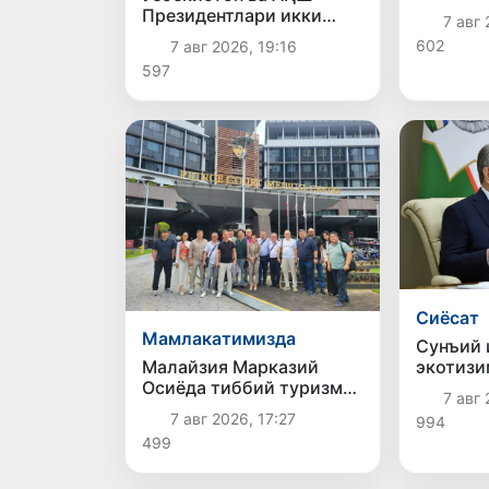
корхона
Президентлари икки
7 авг 
киберҳу
томонлама
602
7 авг 2026, 19:16
огоҳлан
муносабатларни янада
597
мустаҳкамлаш
истиқболларини
муҳокама қилдилар
Сиёсат
Мамлакатимизда
Сунъий 
экотизи
Малайзия Марказий
ривожл
Осиёда тиббий туризм
7 авг 
устувор
йўналиши сифатидаги
7 авг 2026, 17:27
994
белгила
мавқеини
499
мустаҳкамламоқда