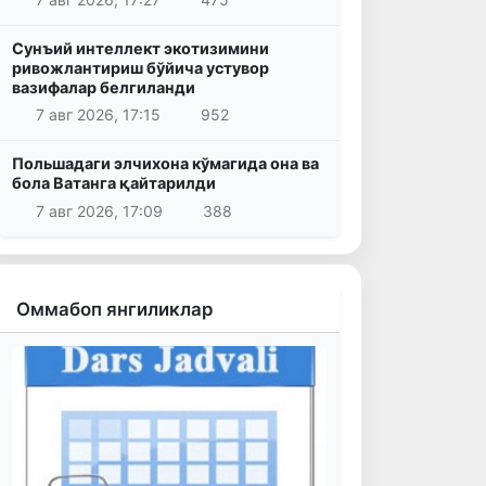
Сунъий интеллект экотизимини
ривожлантириш бўйича устувор
вазифалар белгиланди
7 авг 2026, 17:15
952
Польшадаги элчихона кўмагида она ва
бола Ватанга қайтарилди
7 авг 2026, 17:09
388
Оммабоп янгиликлар