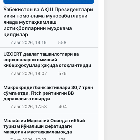
Ўзбекистон ва АҚШ Президентлари
икки томонлама муносабатларни
янада мустаҳкамлаш
истиқболларини муҳокама
қилдилар
7 авг 2026, 19:16
558
UZCERT давлат ташкилотлари ва
корхоналарни оммавий
киберҳужумлар ҳақида огоҳлантирди
7 авг 2026, 18:07
576
Микрокредитбанк активлари 30,7 трлн
сўмга етди, Fitch рейтингни BB
даражасига оширди
7 авг 2026, 17:53
404
Малайзия Марказий Осиёда тиббий
туризм йўналиши сифатидаги
мавқеини мустаҳкамламоқда
7 авг 2026, 17:27
475