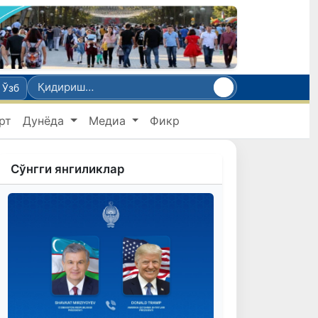
Ўзб
рт
Дунёда
Медиа
Фикр
Сўнгги янгиликлар