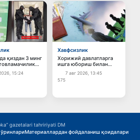
злик
Хавфсизлик
да қиздан 3 минг
Хорижий давлатларга
товламачилик
ишга юбориш билан
шахс ушланди
боғлиқ фирибгарлик
2026, 15:24
7 авг 2026, 13:45
ҳолатлари фош этилди
575
ka” gazetalari tahririyati DM
 ўринлари
Материаллардан фойдаланиш қоидалари