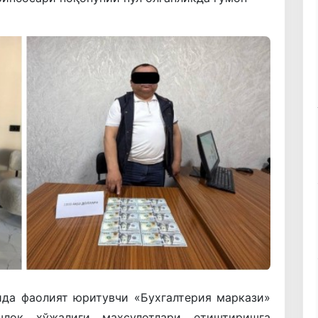
ида
фаолият
юритувчи
«
Бухгалтерия
маркази
»
шлоқ
хўжалиги
маҳсулотлари
етиштиришга