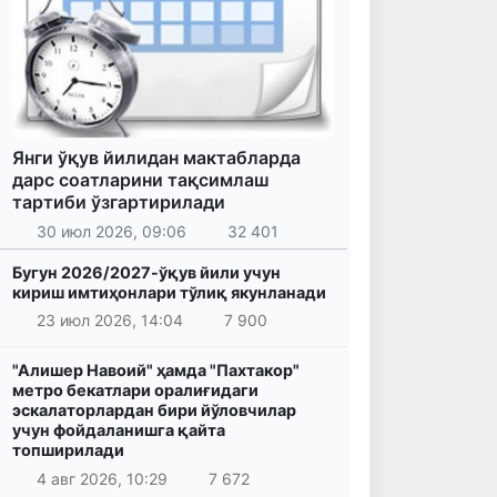
Янги ўқув йилидан мактабларда
дарс соатларини тақсимлаш
тартиби ўзгартирилади
30 июл 2026, 09:06
32 401
Бугун 2026/2027-ўқув йили учун
кириш имтиҳонлари тўлиқ якунланади
23 июл 2026, 14:04
7 900
"Алишер Навоий" ҳамда "Пахтакор"
метро бекатлари оралиғидаги
эскалаторлардан бири йўловчилар
учун фойдаланишга қайта
топширилади
4 авг 2026, 10:29
7 672