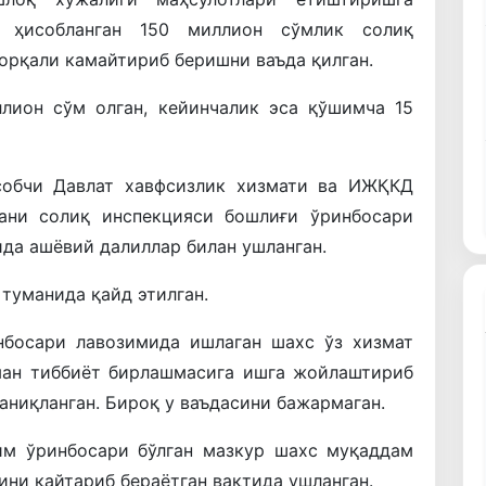
ҳисобланган
150
миллион
сўмлик
солиқ
орқали
камайтириб
беришни
ваъда
қилган
.
ллион
сўм
олган
,
кейинчалик
эса
қўшимча
15
собчи
Давлат
хавфсизлик
хизмати
ва
ИЖҚКД
ани
солиқ
инспекцияси
бошлиғи
ўринбосари
ида
ашёвий
далиллар
билан
ушланган
.
туманида
қайд
этилган
.
нбосари
лавозимида
ишлаган
шахс
ўз
хизмат
ман
тиббиёт
бирлашмасига
ишга
жойлаштириб
аниқланган
.
Бироқ
у
ваъдасини
бажармаган
.
им
ўринбосари
бўлган
мазкур
шахс
муқаддам
ини
қайтариб
бераётган
вақтида
ушланган
.