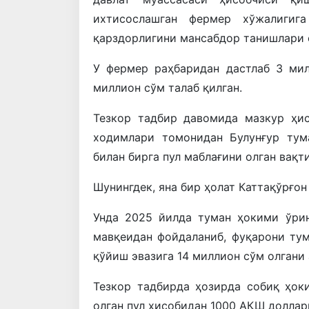
ихтисослашган
фермер
хўжалигига
қарздорлигини
мансабдор
танишлари
У
фермер
раҳбаридан
дастлаб
3
ми
миллион
сўм
талаб
қилган
.
Тезкор
тадбир
давомида
мазкур
ҳи
ходимлари
томонидан
Булунғур
тум
билан
бирга
пул
маблағини
олган
вақт
Шунингдек
,
яна
бир
ҳолат
Каттақўрғон
Унда
2025
йилда
туман
ҳокими
ўри
мавқеидан
фойдаланиб
,
фуқарони
ту
қўйиш
эвазига
14
миллион
сўм
олгани
Тезкор
тадбирда
ҳозирда
собиқ
ҳок
олган
пул
ҳисобидан
1000
АҚШ
доллар