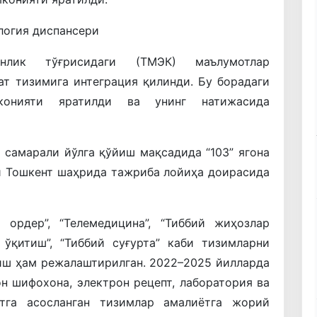
логия диспансери
нлик тўғрисидаги (ТМЭК) маълумотлар
т тизимига интеграция қилинди. Бу борадаги
конияти яратилди ва унинг натижасида
 самарали йўлга қўйиш мақсадида “103” ягона
и Тошкент шаҳрида тажриба лойиҳа доирасида
 ордер”, “Телемедицина”, “Тиббий жиҳозлар
н ўқитиш”, “Тиббий суғурта” каби тизимларни
иш ҳам режалаштирилган. 2022–2025 йилларда
он шифохона, электрон рецепт, лаборатория ва
тга асосланган тизимлар амалиётга жорий