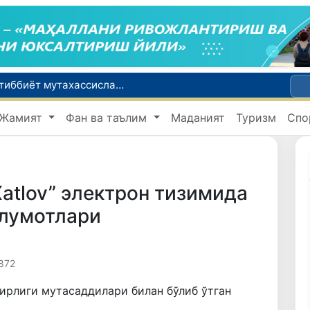
Чехия ва Словакияда ишламоқчи бўлган тиббиёт мутахассислари рўйхатга олинади
Боланинг фамилиясига отасининг исмини беришга рухсат берилади
Жамият
Фан ва таълим
Маданият
Туризм
Спо
Беҳруз Каримов фаолиятини Швейцариянинг «Лугано» клубида давом эттиради
Экстремистик ташкилотлар ва материалларнинг электрон реестри юритилади
Ўзбекистонда 2025 йилда коррупцияга оид жиноятлар бўйича 7 517 нафар шахс жавобгарликка тортилган
atlov” электрон тизимида
ълумотлари
872
ирлиги мутасаддилари билан бўлиб ўтган