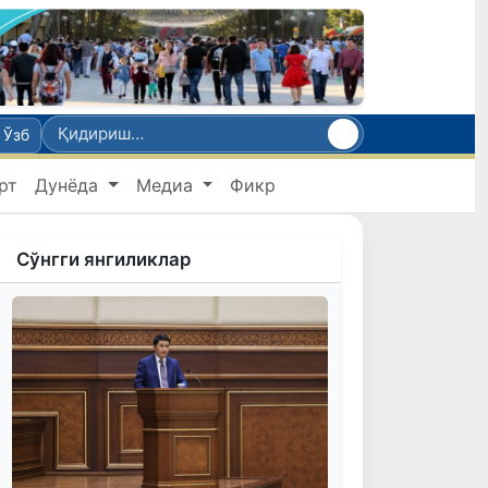
Ўзб
рт
Дунёда
Медиа
Фикр
Сўнгги янгиликлар