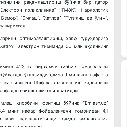
тизимини рақамлаштириш бўйича бир қатор
Электрон поликлиника”, “ТМЭК”, “Наркологик
“Бемор”, “Эмлаш”, “Хатлов”, “Туғилиш ва ўлим”,
туширилган.
ларини оптималлаштириш, хавф гуруҳларига
Xatlov” электрон тизимида 30 млн аҳолининг
зимига 423 та бирламчи тиббиёт муассасаси
 рўйхатдан ўтказилди ҳамда 9 миллион нафарга
акллантирилди. Шифокорларнинг иш жадвалини
асофадан ёзилиш имкони яратилди.
млаш ҳисобини юритиш бўйича “Emlash.uz”
,4 минг нафар фойдаланувчи томонидан 4,1
тлари шакллантирилди ҳамда эмланганлик
конияти яратилди.