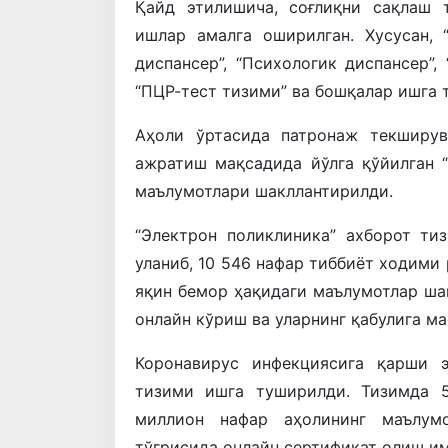
Қайд этилишича, соғлиқни сақлаш 
ишлар амалга оширилган. Хусусан, “
диспансер”, “Психологик диспансер”, 
“ПЦР-тест тизими” ва бошқалар ишга 
Аҳоли ўртасида патронаж текширув
ажратиш мақсадида йўлга қўйилган “
маълумотлари шакллантирилди.
“Электрон поликлиника” ахборот ти
уланиб, 10 546 нафар тиббиёт ходими
яқин бемор ҳақидаги маълумотлар ш
онлайн кўриш ва уларнинг қабулига м
Коронавирус инфекциясига қарши э
тизими ишга туширилди. Тизимда 5
миллион нафар аҳолининг маълумо
тўғрисида онлайн сертификат олиш им