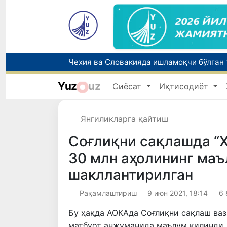
Yuz
uz
Сиёсат
Иқтисодиёт
Янгиликларга қайтиш
Соғлиқни сақлашда “X
30 млн аҳолининг ма
шакллантирилган
Рақамлаштириш
9 июн 2021, 18:14
6 
Бу ҳақда АОКАда Соғлиқни сақлаш ваз
матбуот анжуманида маълум қилинди.