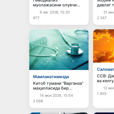
Гемодиализ
Жорий й
муолажасини олувчи
давлат 
беморларнинг йўл
ҳисобид
6 авг 2026, 15:20
31 ию
харажатлари давлат
490 мин
877
2 347
бюджети ҳисобидан
бемор д
қоплаб берилиши
мумкин
Салома
ССВ: Да
Мамлакатимизда
ва келг
Китоб тумани “Варганза”
кутилаё
маҳалласида бир
12 ию
жазирам
оиланинг уч нафар
1 905
сақлани
14 июл 2026, 15:54
аъзосида қутуриш
2 098
касаллиги аниқлангани
ҳақида хабарлар
тарқалди