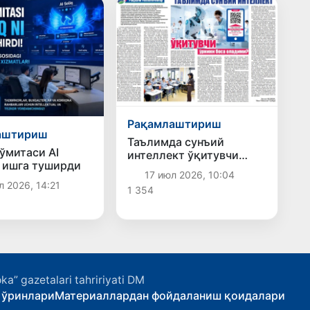
Рақамлаштириш
аштириш
Таълимда сунъий
ўмитаси AI
интеллект ўқитувчи
 ишга туширди
ўрнини боса оладими?
17 июл 2026, 10:04
л 2026, 14:21
1 354
ka” gazetalari tahririyati DM
 ўринлари
Материаллардан фойдаланиш қоидалари