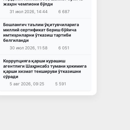
жаҳон чемпиони бўлди
31 июл 2026, 14:44
6 687
Бошланғич таълим ўқитувчиларига
миллий сертификат бериш бўйича
имтиҳонларни ўтказиш тартиби
белгиланди
30 июл 2026, 11:58
6 051
Коррупцияга қарши курашиш
агентлиги Шаҳрисабз тумани ҳокимига
қарши хизмат текшируви ўтказишни
сўради
5 авг 2026, 09:25
5 591