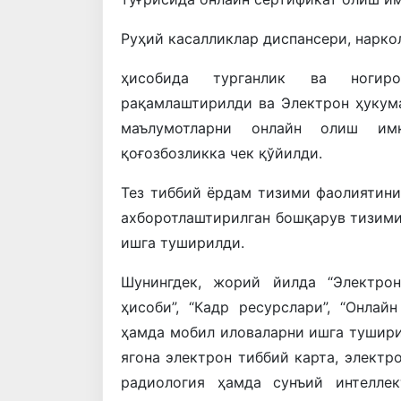
Руҳий касалликлар диспансери, нарко
ҳисобида турганлик ва ногиро
рақамлаштирилди ва Электрон ҳукума
маълумотларни онлайн олиш им
қоғозбозликка чек қўйилди.
Тез тиббий ёрдам тизими фаолиятини
ахборотлаштирилган бошқарув тизим
ишга туширилди.
Шунингдек, жорий йилда “Электрон
ҳисоби”, “Кадр ресурслари”, “Онлай
ҳамда мобил иловаларни ишга тушир
ягона электрон тиббий карта, электр
радиология ҳамда сунъий интеллек