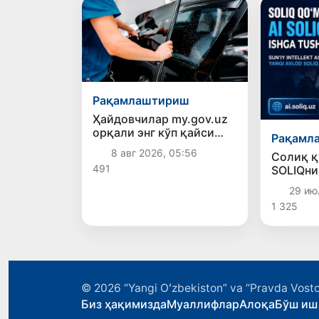
Рақамлаштириш
Ҳайдовчилар my.gov.uz
орқали энг кўп қайси
Рақамл
хизматлардан
8 авг 2026, 05:56
Солиқ қ
фойдаланмоқда?
491
SOLIQни
29 ию
1 325
© 2026
“Yangi Oʻzbekiston” va “Pravda Vosto
Биз ҳақимизда
Муаллифлар
Алоқа
Бўш иш