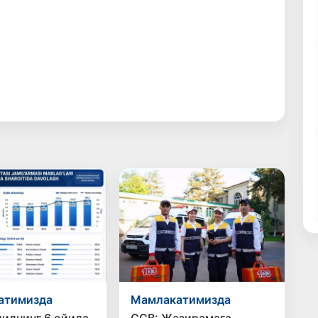
атимизда
Мамлакатимизда