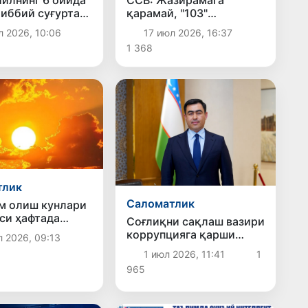
илнинг 6 ойида
ССВ: Жазирамага
тиббий суғуртаси
қарамай, "103"
ан жами 1 млн.
хизматида чақириқлар
л 2026, 10:06
17 июл 2026, 16:37
г 126 нафар
динамикаси барқарор
1 368
аволанди
тлик
Саломатлик
м олиш кунлари
уси ҳафтада
Соғлиқни сақлаш вазири
тган
коррупцияга қарши
л 2026, 09:13
адан қандай
муросасиз кураш бўйича
1 июл 2026, 11:41
1
ш керак?
мурожаат билан чиқди
965