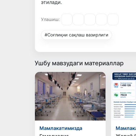
этилади.
Улашиш:
#Соғлиқни сақлаш вазирлиги
Ушбу мавзудаги материаллар
Мамлакатимизда
Мамлак