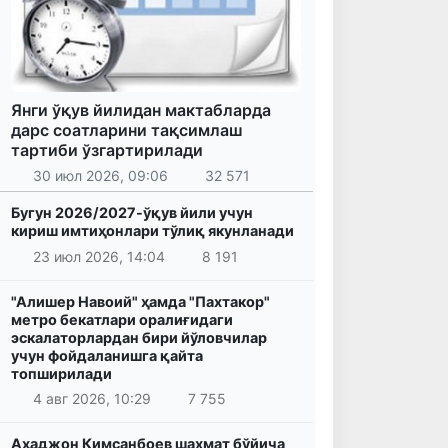
Янги ўқув йилидан мактабларда
дарс соатларини тақсимлаш
тартиби ўзгартирилади
30 июл 2026, 09:06
32 571
Бугун 2026/2027-ўқув йили учун
кириш имтиҳонлари тўлиқ якунланади
23 июл 2026, 14:04
8 191
"Алишер Навоий" ҳамда "Пахтакор"
метро бекатлари оралиғидаги
эскалаторлардан бири йўловчилар
учун фойдаланишга қайта
топширилади
4 авг 2026, 10:29
7 755
Аҳаджон Кимсанбоев шахмат бўйича