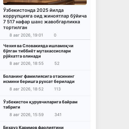
Ўзбекистонда 2025 йилда
коррупцияга оид жиноятлар бўйича
7 517 нафар шахс жавобгарликка
тортилган
8 авг 2026, 19:01
0
Чехия ва Словакияда ишламоқчи
бўлган тиббиёт мутахассислари
рўйхатга олинади
8 авг 2026, 18:55
52
Боланинг фамилиясига отасининг
исмини беришга рухсат берилади
8 авг 2026, 18:52
113
Ўзбекистон қурувчиларига байрам
табриги
8 авг 2026, 15:59
341
Беҳруз Каримов фаолиятини