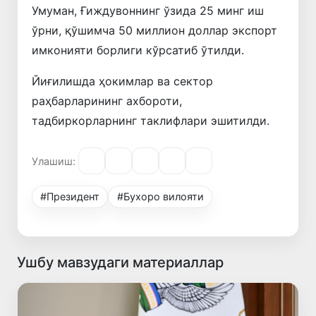
Умуман, Ғиждувоннинг ўзида 25 минг иш
ўрни, қўшимча 50 миллион доллар экспорт
имконияти борлиги кўрсатиб ўтилди.
Йиғилишда ҳокимлар ва сектор
раҳбарларининг ахбороти,
тадбиркорларнинг таклифлари эшитилди.
Улашиш:
#Президент
#Бухоро вилояти
Ушбу мавзудаги материаллар