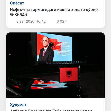
Сиёсат
Нефть-газ тармоғидаги ишлар ҳолати кўриб
чиқилди
3 авг 2026, 16:42
3 027
Ҳукумат
Албания Президенти Ўзбекистонга келди