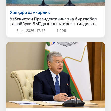
Халқаро ҳамкорлик
Ўзбекистон Президентининг яна бир глобал
ташаббуси БМТда кенг эътироф этилди ва
қабул қилинди
3 авг 2026, 17:46
1 005