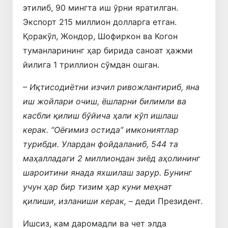
этилиб, 90 мингта иш ўрни яратилган.
Экспорт 215 миллион долларга етган.
Қоракўл, Жондор, Шофиркон ва Когон
туманларининг ҳар бирида саноат ҳажми
йилига 1 триллион сўмдан ошган.
– Иқтисодиётни изчил ривожлантириб, яна
иш жойлари очиш, ёшларни билимли ва
касбли қилиш бўйича ҳали кўп ишлаш
керак. “Оёғимиз остида” имкониятлар
турибди. Улардан фойдаланиб, 544 та
маҳалладаги 2 миллиондан зиёд аҳолининг
шароитини янада яхшилаш зарур. Бунинг
учун ҳар бир тизим ҳар куни меҳнат
қилиши, изланиши керак,
– деди Президент.
Ишсиз, кам даромадли ва чет элда