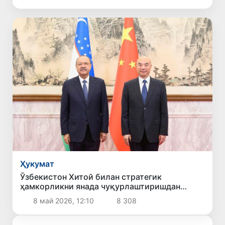
Ҳукумат
Ўзбекистон Хитой билан стратегик
ҳамкорликни янада чуқурлаштиришдан
манфаатдорлигини билдирди
8 май 2026, 12:10
8 308