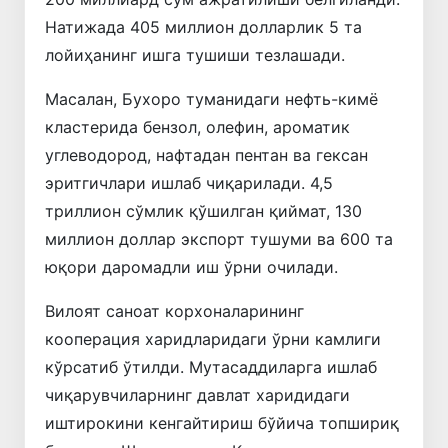
Натижада 405 миллион долларлик 5 та
лойиҳанинг ишга тушиши тезлашади.
Масалан, Бухоро туманидаги нефть-кимё
кластерида бензол, олефин, ароматик
углеводород, нафтадан пентан ва гексан
эритгичлари ишлаб чиқарилади. 4,5
триллион сўмлик қўшилган қиймат, 130
миллион доллар экспорт тушуми ва 600 та
юқори даромадли иш ўрни очилади.
Вилоят саноат корхоналарининг
кооперация харидларидаги ўрни камлиги
кўрсатиб ўтилди. Мутасаддиларга ишлаб
чиқарувчиларнинг давлат харидидаги
иштирокини кенгайтириш бўйича топшириқ