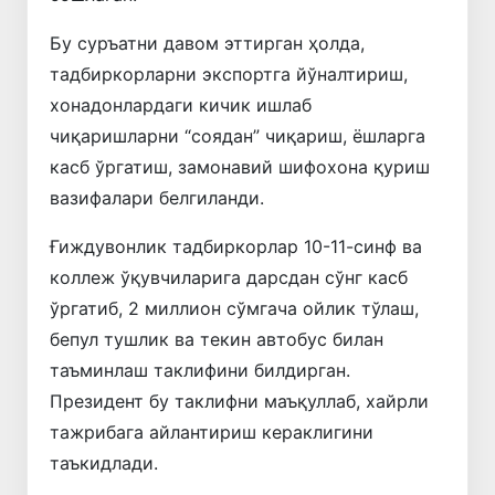
Бу суръатни давом эттирган ҳолда,
тадбиркорларни экспортга йўналтириш,
хонадонлардаги кичик ишлаб
чиқаришларни “соядан” чиқариш, ёшларга
касб ўргатиш, замонавий шифохона қуриш
вазифалари белгиланди.
Ғиждувонлик тадбиркорлар 10-11-синф ва
коллеж ўқувчиларига дарсдан сўнг касб
ўргатиб, 2 миллион сўмгача ойлик тўлаш,
бепул тушлик ва текин автобус билан
таъминлаш таклифини билдирган.
Президент бу таклифни маъқуллаб, хайрли
тажрибага айлантириш кераклигини
таъкидлади.