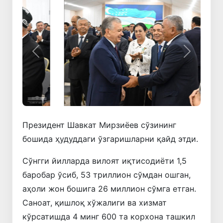
Олдинги
Кейинги
Президент Шавкат Мирзиёев сўзининг
бошида ҳудуддаги ўзгаришларни қайд этди.
Сўнгги йилларда вилоят иқтисодиёти 1,5
баробар ўсиб, 53 триллион сўмдан ошган,
аҳоли жон бошига 26 миллион сўмга етган.
Саноат, қишлоқ хўжалиги ва хизмат
кўрсатишда 4 минг 600 та корхона ташкил