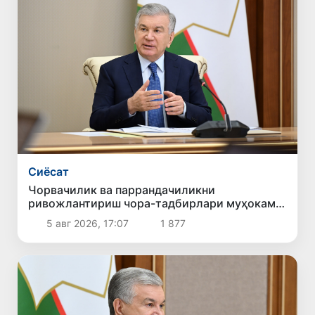
Сиёсат
Чорвачилик ва паррандачиликни
ривожлантириш чора-тадбирлари муҳокама
қилинди
5 авг 2026, 17:07
1 877