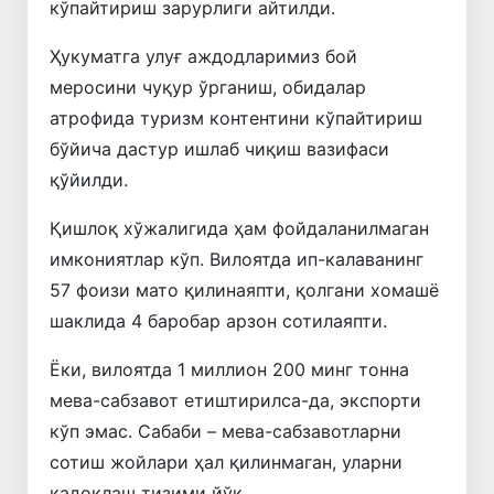
кўпайтириш зарурлиги айтилди.
Ҳукуматга улуғ аждодларимиз бой
меросини чуқур ўрганиш, обидалар
атрофида туризм контентини кўпайтириш
бўйича дастур ишлаб чиқиш вазифаси
қўйилди.
Қишлоқ хўжалигида ҳам фойдаланилмаган
имкониятлар кўп. Вилоятда ип-калаванинг
57 фоизи мато қилинаяпти, қолгани хомашё
шаклида 4 баробар арзон сотилаяпти.
Ёки, вилоятда 1 миллион 200 минг тонна
мева-сабзавот етиштирилса-да, экспорти
кўп эмас. Сабаби – мева-сабзавотларни
сотиш жойлари ҳал қилинмаган, уларни
қадоқлаш тизими йўқ.