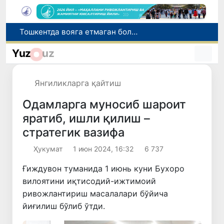
Ўзбекистонликлар соғлиқни сақлаш хизматларига ярим йилда 11 трлн сўмдан зиёд маблағ сарфлади
Нодавлат олийгоҳларга талабалар ўқишини кўчириш муддати 10 августга қадар узайтирилди
Yuz
uz
Жиззахда салоҳиятли кадрлар захираси учун саралаш жараёнлари давом этмоқда
Италиянинг 27 та шаҳрида жазирама туфайли "қизил" хавф даражаси эълон қилинди
Янгиликларга қайтиш
Тошкентда вояга етмаган бола дўконга эшик тирқишидан кириб, 6,2 миллион сўм ўғирлади
Одамларга муносиб шароит
яратиб, ишли қилиш –
стратегик вазифа
Ҳукумат
1 июн 2024, 16:32
6 737
Ғиждувон туманида 1 июнь куни Бухоро
вилоятини иқтисодий-ижтимоий
ривожлантириш масалалари бўйича
йиғилиш бўлиб ўтди.