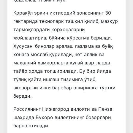
Қоракўл эркин иқтисодий зонасининг 30
гектарида технопарк ташкил қилиб, мазкур
тармоқлардаги корхоналарни
жойлаштириш бўйича кўрсатма берилди.
Хусусан, бинолар аралаш газлама ва буёқ
хонага мослаб қурилади, чет эллик ва
маҳаллий ҳамкорларга қулай шартларда
тайёр ҳолда топширилади. Бу бир йилда
тўлиқ қайта ишлаш тизимига ўтиб,
экспортни икки баробар оширишга туртки
беради.
Россиянинг Нижегород вилояти ва Пенза
шаҳрида Бухоро вилоятининг бозорлари
барпо этилади.