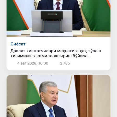
Сиёсат
Давлат хизматчилари меҳнатига ҳақ тўлаш
тизимини такомиллаштириш бўйича
таклифлар кўриб чиқилди
4 авг 2026, 16:00
2 785