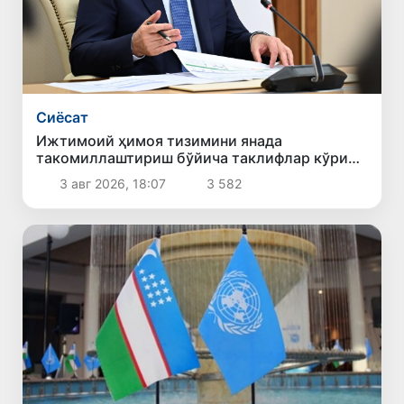
Сиёсат
Ижтимоий ҳимоя тизимини янада
такомиллаштириш бўйича таклифлар кўриб
чиқилди
3 авг 2026, 18:07
3 582