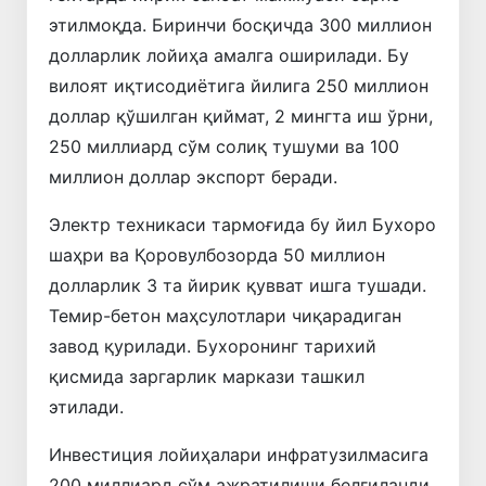
этилмоқда. Биринчи босқичда 300 миллион
долларлик лойиҳа амалга оширилади. Бу
вилоят иқтисодиётига йилига 250 миллион
доллар қўшилган қиймат, 2 мингта иш ўрни,
250 миллиард сўм солиқ тушуми ва 100
миллион доллар экспорт беради.
Электр техникаси тармоғида бу йил Бухоро
шаҳри ва Қоровулбозорда 50 миллион
долларлик 3 та йирик қувват ишга тушади.
Темир-бетон маҳсулотлари чиқарадиган
завод қурилади. Бухоронинг тарихий
қисмида заргарлик маркази ташкил
этилади.
Инвестиция лойиҳалари инфратузилмасига
200 миллиард сўм ажратилиши белгиланди.