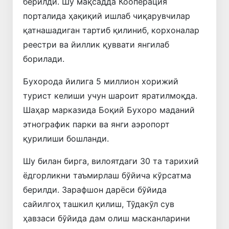
берилди. Шу мақсадда Кооперация
порталида ҳақиқий ишлаб чиқарувчилар
қатнашадиган тартиб қилиниб, корхоналар
реестри ва йиллик қуввати янгилаб
борилади.
Бухорода йилига 5 миллион хорижий
турист келиши учун шароит яратилмоқда.
Шаҳар марказида Боқий Бухоро маданий
этнографик парки ва янги аэропорт
қурилиши бошланди.
Шу билан бирга, вилоятдаги 30 та тарихий
ёдгорликни таъмирлаш бўйича кўрсатма
берилди. Зарафшон дарёси бўйида
сайилгоҳ ташкил қилиш, Тўдакўл сув
ҳавзаси бўйида дам олиш масканларини