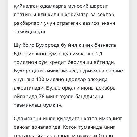
қийналган одамларга муносиб шароит
яратиб, ишли қилиш ҳокимлар ва сектор
раҳбарлари учун стратегик вазифа экани
таъкидланди.
Шу боис Бухорода бу йил кичик бизнесга
5,9 триллион сўмга қўшимча яна 2,1
триллион сўм кредит берилиши айтилди.
Бухородаги кичик бизнес, туризм ва сервис
учун яна 100 миллион доллар алоҳида
ажратилади. Булар орқали июнь-декабрь
ойларида 78 минг аҳоли бандлигини
таъминлаш мумкин.
Одамларни ишли қиладиган катта имконият
саноат зоналарида. Когон туманида минг
гектарда йирик саноат мажмуаси барпо