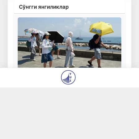
Сўнгги янгиликлар
Италиянинг 27 та шаҳрида жазирама
туфайли "қизил" хавф даражаси эълон
қилинди
6 авг 2026, 14:48
93
Тошкентда вояга етмаган бола дўконга эшик
тирқишидан кириб, 6,2 миллион сўм
ўғирлади
6 авг 2026, 14:47
139