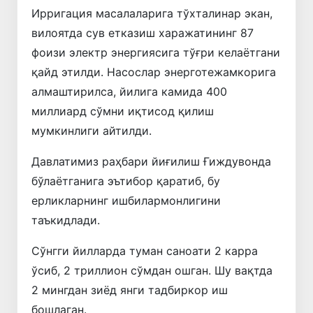
Ирригация масалаларига тўхталинар экан,
вилоятда сув етказиш харажатининг 87
фоизи электр энергиясига тўғри келаётгани
қайд этилди. Насослар энерготежамкорига
алмаштирилса, йилига камида 400
миллиард сўмни иқтисод қилиш
мумкинлиги айтилди.
Давлатимиз раҳбари йиғилиш Ғиждувонда
бўлаётганига эътибор қаратиб, бу
ерликларнинг ишбилармонлигини
таъкидлади.
Сўнгги йилларда туман саноати 2 карра
ўсиб, 2 триллион сўмдан ошган. Шу вақтда
2 мингдан зиёд янги тадбиркор иш
бошлаган.