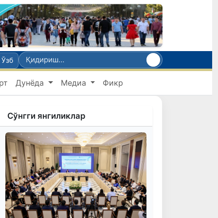
Ўзб
рт
Дунёда
Медиа
Фикр
Сўнгги янгиликлар