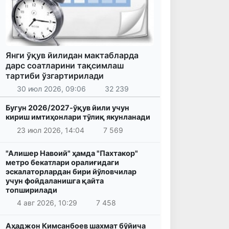
Янги ўқув йилидан мактабларда
дарс соатларини тақсимлаш
тартиби ўзгартирилади
30 июл 2026, 09:06
32 239
Бугун 2026/2027-ўқув йили учун
кириш имтиҳонлари тўлиқ якунланади
23 июл 2026, 14:04
7 569
"Алишер Навоий" ҳамда "Пахтакор"
метро бекатлари оралиғидаги
эскалаторлардан бири йўловчилар
учун фойдаланишга қайта
топширилади
4 авг 2026, 10:29
7 458
Аҳаджон Кимсанбоев шахмат бўйича