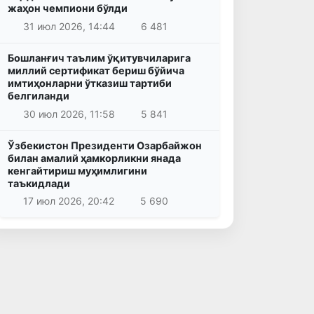
жаҳон чемпиони бўлди
31 июл 2026, 14:44
6 481
Бошланғич таълим ўқитувчиларига
миллий сертификат бериш бўйича
имтиҳонларни ўтказиш тартиби
белгиланди
30 июл 2026, 11:58
5 841
Ўзбекистон Президенти Озарбайжон
билан амалий ҳамкорликни янада
кенгайтириш муҳимлигини
таъкидлади
17 июл 2026, 20:42
5 690