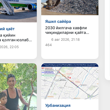
Яшил сайёра
2030 йилгача хавфли
ий ҳаёт
чиқиндиларни қайта
а қийин
ишлаш даражаси 20
а қолган юзлаб
6 авг 2026, 21:18
фоизга етказилади
тонликлар ортга
464
2026, 22:05
илди
Урбанизация