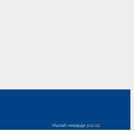
Ишлаб чиқарди
yuz.uz