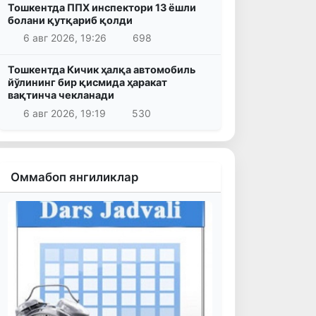
Тошкентда ППХ инспектори 13 ёшли
болани қутқариб қолди
6 авг 2026, 19:26
698
Тошкентда Кичик ҳалқа автомобиль
йўлининг бир қисмида ҳаракат
вақтинча чекланади
6 авг 2026, 19:19
530
Оммабоп янгиликлар