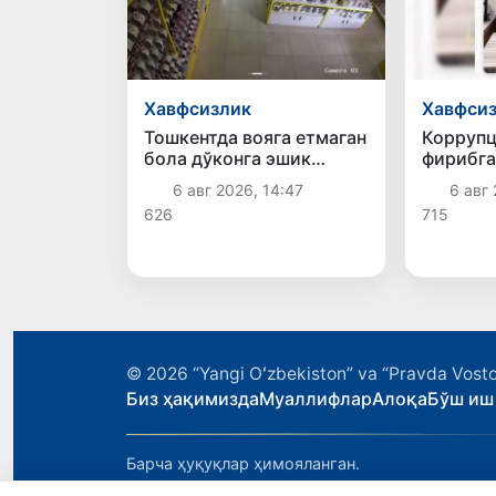
Хавфсизлик
Хавфси
Тошкентда вояга етмаган
Коррупц
бола дўконга эшик
фирибга
тирқишидан кириб, 6,2
боғлиқ 
6 авг 2026, 14:47
6 авг 
миллион сўм ўғирлади
аниқлан
626
715
© 2026
“Yangi Oʻzbekiston” va “Pravda Vosto
Биз ҳақимизда
Муаллифлар
Алоқа
Бўш иш
Барча ҳуқуқлар ҳимояланган.