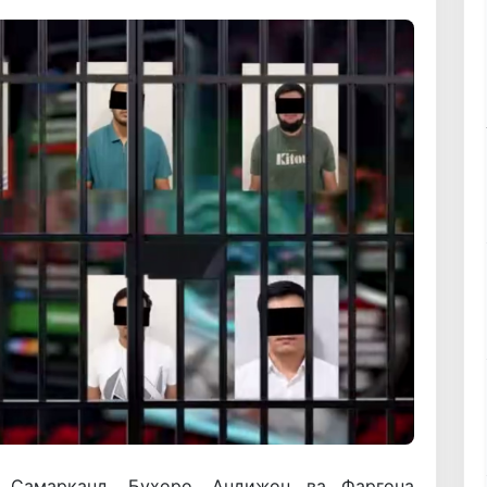
 Самарқанд, Бухоро, Андижон ва Фарғона