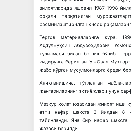
вилоятларида яшовчи 1987–1998 йилл
орқали тарқатилган мурожаатлар
расмийлаштирилган ҳисоб рақамларига
Тергов материалларига кўра, 19
Абдулмуҳсин Абдувоҳидович Усмон
тузилмаси билан боғлиқ бўлиб, тер
қидирувга берилган. У «Саад Мухтор»
жабр кўрган мусулмонларга ёрдам бер
Аниқланишича, тўпланган маблағл
жангариларнинг эҳтиёжлари учун сарф
Мазкур ҳолат юзасидан жиноят иши қў
етти нафар шахсга 3 йилдан 8 й
тайинланди. Яна бир нафар шахсга
жазоси берилди.