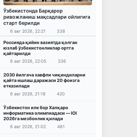
Ўзбекистонда Барқарор
ривожланиш мақсадлари ойлигига
старт берилди
6 авг 2026, 22:21
338
Россияда қийин вазиятда қолган
юзлаб ўзбекистонликлар ортга
қайтарилди
6 авг 2026, 22:05
336
2030 йилгача хавфли чиқиндиларни
қайта ишлаш даражаси 20 фоизга
етказилади
6 авг 2026, 21:18
420
Ўзбекистон илк бор Халқаро
информатика олимпиадаси — IOI
2026га мезбонлик қилади
6 авг 2026, 21:02
481