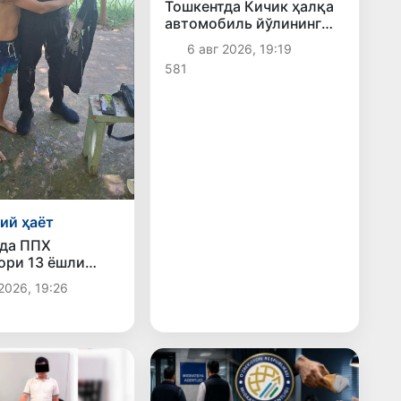
Тошкентда Кичик ҳалқа
автомобиль йўлининг
бир қисмида ҳаракат
6 авг 2026, 19:19
вақтинча чекланади
581
ий ҳаёт
да ППХ
ори 13 ёшли
қутқариб қолди
2026, 19:26