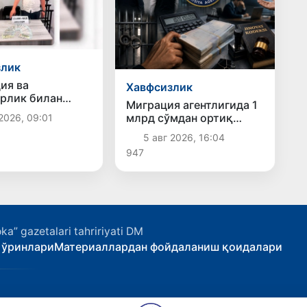
злик
ия ва
Хавфсизлик
рлик билан
Миграция агентлигида 1
ҳолатлар
млрд сўмдан ортиқ
2026, 09:01
ди
маблағ талон-торож
5 авг 2026, 16:04
қилингани фош этилди
947
ka” gazetalari tahririyati DM
 ўринлари
Материаллардан фойдаланиш қоидалари