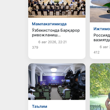
Мамлакатимизда
Ижтимо
Ўзбекистонда Барқарор
ривожланиш
Россияд
мақсадлари ойлигига
вазиятд
6 авг 2026, 22:21
старт берилди
ўзбекис
6 авг 
379
қайтар
412
Таълим