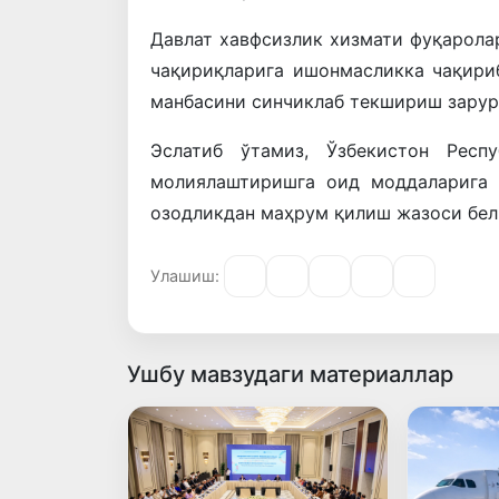
Давлат хавфсизлик хизмати фуқарол
чақириқларига ишонмасликка чақириб
манбасини синчиклаб текшириш зарур
Эслатиб ўтамиз, Ўзбекистон Респ
молиялаштиришга оид моддаларига 
озодликдан маҳрум қилиш жазоси бел
Улашиш:
Ушбу мавзудаги материаллар