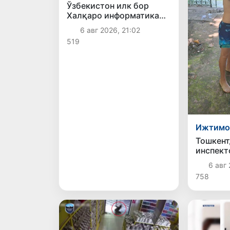
Ўзбекистон илк бор
Халқаро информатика
олимпиадаси — IOI
6 авг 2026, 21:02
2026га мезбонлик
519
қилади
Ижтимо
Тошкент
инспект
болани 
6 авг 
758