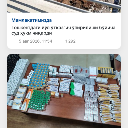
Мамлакатимизда
Тошкентдаги йўл ўтказгич ўпирилиши бўйича
суд ҳукм чиқарди
5 авг 2026, 11:54
1 292