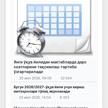
Янги ўқув йилидан мактабларда дарс
соатларини тақсимлаш тартиби
ўзгартирилади
30 июл 2026, 09:06
32 624
Бугун 2026/2027-ўқув йили учун кириш
имтиҳонлари тўлиқ якунланади
23 июл 2026, 14:04
8 303