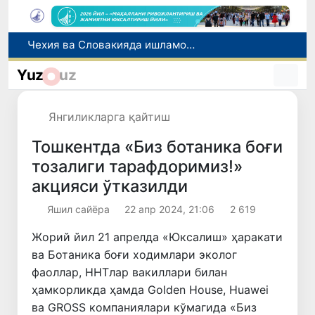
Боланинг фамилиясига отасининг исмини беришга рухсат берилади
Беҳруз Каримов фаолиятини Швейцариянинг «Лугано» клубида давом эттиради
Yuz
uz
Экстремистик ташкилотлар ва материалларнинг электрон реестри юритилади
Ўзбекистонда 2025 йилда коррупцияга оид жиноятлар бўйича 7 517 нафар шахс жавобгарликка тортилган
Янгиликларга қайтиш
Чехия ва Словакияда ишламоқчи бўлган тиббиёт мутахассислари рўйхатга олинади
Тошкентда «Биз ботаника боғи
тозалиги тарафдоримиз!»
акцияси ўтказилди
Яшил сайёра
22 апр 2024, 21:06
2 619
Жорий йил 21 апрелда «Юксалиш» ҳаракати
ва Ботаника боғи ходимлари эколог
фаоллар, ННТлар вакиллари билан
ҳамкорликда ҳамда Golden House, Huawei
ва GROSS компаниялари кўмагида «Биз