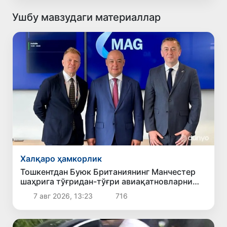
Ушбу мавзудаги материаллар
Халқаро ҳамкорлик
Тошкентдан Буюк Британиянинг Манчестер
шаҳрига тўғридан-тўғри авиақатновларни
йўлга қўйиш масаласи кўриб чиқилмоқда
7 авг 2026, 13:23
716