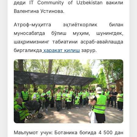
деди IT Community of Uzbekistan вакили
Валентина Устинова.
Атроф-муҳитга эҳтиёткорлик билан
муносабатда бўлиш муҳим, шунингдек,
шаҳримизнинг табиатини асраб-авайлашда
биргаликда
ҳаракат қилиш
зарур.
Маълумот учун: Ботаника боғида 4 500 дан