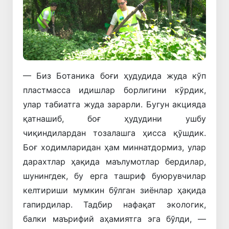
— Биз Ботаника боғи ҳудудида жуда кўп
пластмасса идишлар борлигини кўрдик,
улар табиатга жуда зарарли. Бугун акцияда
қатнашиб, боғ ҳудудини ушбу
чиқиндилардан тозалашга ҳисса қўшдик.
Боғ ходимларидан ҳам миннатдормиз, улар
дарахтлар ҳақида маълумотлар бердилар,
шунингдек, бу ерга ташриф буюрувчилар
келтириши мумкин бўлган зиёнлар ҳақида
гапирдилар. Тадбир нафақат экологик,
балки маърифий аҳамиятга эга бўлди, —