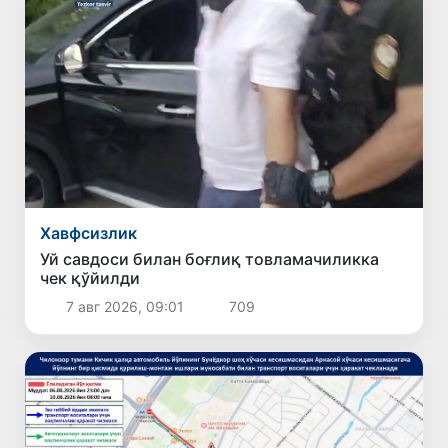
Хавфсизлик
Уй савдоси билан боғлиқ товламачиликка
чек қўйилди
7 авг 2026, 09:01
709