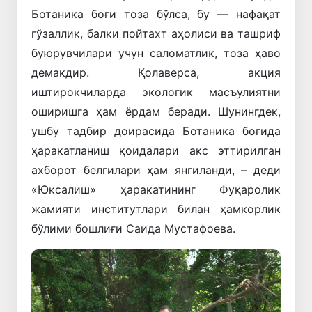
Ботаника боғи тоза бўлса, бу — нафақат
гўзаллик, балки пойтахт аҳолиси ва ташриф
буюрувчилари учун саломатлик, тоза ҳаво
демакдир. Қолаверса, акция
иштирокчиларда экологик масъулиятни
оширишга ҳам ёрдам беради. Шунингдек,
ушбу тадбир доирасида Ботаника боғида
ҳаракатланиш қоидалари акс эттирилган
ахборот белгилари ҳам янгиланди, – деди
«Юксалиш» ҳаракатининг Фуқаролик
жамияти институтлари билан ҳамкорлик
бўлими бошлиғи Саида Мустафоева.