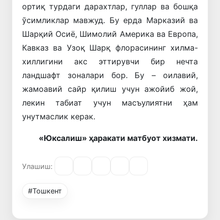
ортиқ турдаги дарахтлар, гуллар ва бошқа
ўсимликлар мавжуд. Бу ерда Марказий ва
Шарқий Осиё, Шимолий Америка ва Европа,
Кавказ ва Узоқ Шарқ флорасининг хилма-
хиллигини акс эттирувчи бир нечта
ландшафт зоналари бор. Бу – оилавий,
жамоавий сайр қилиш учун ажойиб жой,
лекин табиат учун масъулиятни ҳам
унутмаслик керак.
«Юксалиш» ҳаракати матбуот хизмати.
Улашиш:
#Тошкент