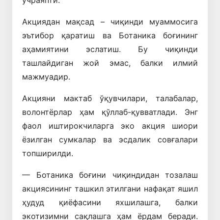
Акциядан мақсад – чиқинди муаммосига
эътибор қаратиш ва Ботаника боғининг
аҳамиятини эслатиш. Бу чиқинди
ташлайдиган жой эмас, балки илмий
мажмуадир.
Акцияни мактаб ўқувчилари, талабалар,
волонтёрлар ҳам қўллаб-қувватлади. Энг
фаол иштирокчиларга эко акция шиори
ёзилган сумкалар ва эсдалик совғалари
топширилди.
— Ботаника боғини чиқиндидан тозалаш
акциясининг ташкил этилгани нафақат яшил
ҳудуд қиёфасини яхшилашга, балки
экотизимни сақлашга ҳам ёрдам беради.