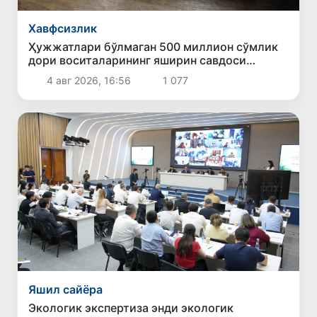
Хавфсизлик
Ҳужжатлари бўлмаган 500 миллион сўмлик
дори воситаларининг яширин савдоси
тўхтатилди
4 авг 2026, 16:56
1 077
Яшил сайёра
Экологик экспертиза энди экологик