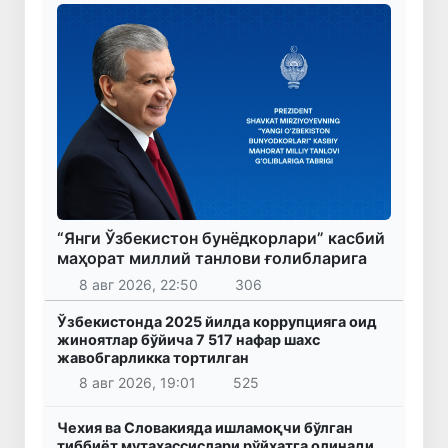
“Янги Ўзбекистон бунёдкорлари” касбий
маҳорат миллий танлови ғолибларига
8 авг 2026, 22:50
306
Ўзбекистонда 2025 йилда коррупцияга оид
жиноятлар бўйича 7 517 нафар шахс
жавобгарликка тортилган
8 авг 2026, 19:01
525
Чехия ва Словакияда ишламоқчи бўлган
тиббиёт мутахассислари рўйхатга олинади