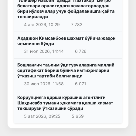
"Алишер Навоий" ҳамда "Пахтакор" метро
бекатлари оралиғидаги эскалаторлардан
бири йўловчилар учун фойдаланишга қайта
топширилади
4 авг 2026, 10:29
7 782
Аҳаджон Кимсанбоев шахмат бўйича жаҳон
чемпиони бўлди
31 июл 2026, 14:44
6 726
Бошланғич таълим ўқитувчиларига миллий
сертификат бериш бўйича имтиҳонларни
ўтказиш тартиби белгиланди
30 июл 2026, 11:58
6 071
Коррупцияга қарши курашиш агентлиги
Шаҳрисабз тумани ҳокимига қарши хизмат
текшируви ўтказишни сўради
5 авг 2026, 09:25
5 659