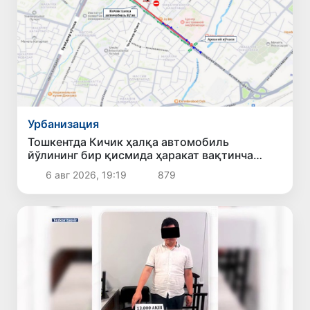
Урбанизация
Тошкентда Кичик ҳалқа автомобиль
йўлининг бир қисмида ҳаракат вақтинча
чекланади
6 авг 2026, 19:19
879