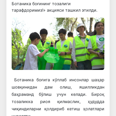
Ботаника боғининг тозалиги
тарафдоримиз!» акцияси ташкил этилди.
Ботаника боғига кўплаб инсонлар шаҳар
шовқинидан дам олиш, яшилликдан
баҳраманд бўлиш учун келади. Бироқ
тозаликка риоя қилмаслик, ҳудудда
чиқиндиларни қолдириб кетиш ҳолатлари
учраяпти.