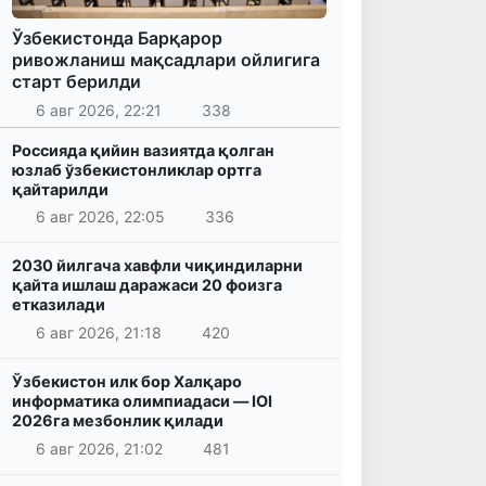
Ўзбекистонда Барқарор
ривожланиш мақсадлари ойлигига
старт берилди
6 авг 2026, 22:21
338
Россияда қийин вазиятда қолган
юзлаб ўзбекистонликлар ортга
қайтарилди
6 авг 2026, 22:05
336
2030 йилгача хавфли чиқиндиларни
қайта ишлаш даражаси 20 фоизга
етказилади
6 авг 2026, 21:18
420
Ўзбекистон илк бор Халқаро
информатика олимпиадаси — IOI
2026га мезбонлик қилади
6 авг 2026, 21:02
481