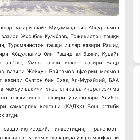
ишлар вазири шайх Муҳаммад бин Абдураҳмон
 вазири Жеенбек Кулубаев, Тожикистон ташқи
н, Туркманистон ташқи ишлар вазири Рашид
ири Абдуллатиф бин Рашид ал-Заяни, Кувайт
и ал-Яҳё, Ўмон ташқи ишлар вазири Бадр
ар вазири Жейҳун Байрамов (фахрий меҳмон
ат вазири Султон бин Саад Ал-Мурайхий, БАА
а махсус вакили, энергетика ва инфратузилма
стон ташқи ишлар вазири ўринбосари Алибек
ари ҳамкорлик кенгаши (КАДҲК) Бош котиби
к этди.
савдо-иқтисодий, инвестиция, транспорт-
ология ва туризм соҳаларида ўзаро манфаатли