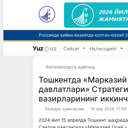
Yuz
uz
Сиёсат
Иқтисодиёт
Тошкентда ППХ инспектори 13 ёшли бола
Янгиликларга қайтиш
Тошкентда «Марказий 
давлатлари» Стратег
вазирларининг иккинч
Халқаро ҳамкорлик
16 апр 2024, 11:56
2024 йил 15 апрелда Тошкент шаҳрид
Саидов раислигида «Марказий Осиё –