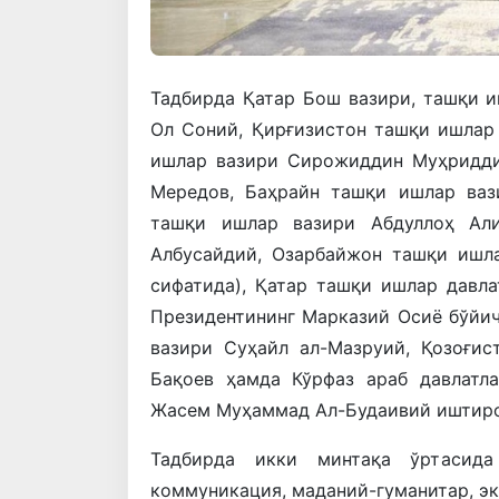
Тадбирда Қатар Бош вазири, ташқи 
Ол Соний, Қирғизистон ташқи ишлар
ишлар вазири Сирожиддин Муҳридди
Мередов, Баҳрайн ташқи ишлар ваз
ташқи ишлар вазири Абдуллоҳ Ал
Албусайдий, Озарбайжон ташқи ишл
сифатида), Қатар ташқи ишлар давл
Президентининг Марказий Осиё бўйич
вазири Суҳайл ал-Мазруий, Қозоғи
Бақоев ҳамда Кўрфаз араб давлатл
Жасем Муҳаммад Ал-Будаивий иштиро
Тадбирда икки минтақа ўртасида 
коммуникация, маданий-гуманитар, эк