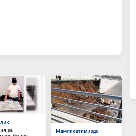
злик
ия ва
Мамлакатимизда
рлик билан