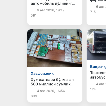
автомобиль йўлининг
боғлиқ 
6 авг 
бир қисмида ҳаракат
аниқлан
6 авг 2026, 19:19
715
вақтинча чекланади
581
Воқеа-ҳ
Тошкент
Хавфсизлик
автобус
Ҳужжатлари бўлмаган
йўл-тра
500 миллион сўмлик
4 авг 
содир б
дори воситаларининг
124
4 авг 2026, 16:56
яширин савдоси
899
тўхтатилди