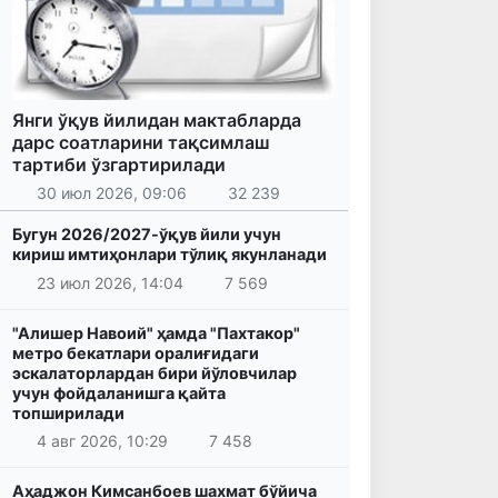
Янги ўқув йилидан мактабларда
дарс соатларини тақсимлаш
тартиби ўзгартирилади
30 июл 2026, 09:06
32 239
Бугун 2026/2027-ўқув йили учун
кириш имтиҳонлари тўлиқ якунланади
23 июл 2026, 14:04
7 569
"Алишер Навоий" ҳамда "Пахтакор"
метро бекатлари оралиғидаги
эскалаторлардан бири йўловчилар
учун фойдаланишга қайта
топширилади
4 авг 2026, 10:29
7 458
Аҳаджон Кимсанбоев шахмат бўйича