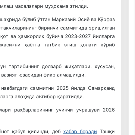
амлаш масалалари муҳокама этилди.
шаҳрида бўлиб ўтган Марказий Осиё ва Кўрфаз
етакчиларининг биринчи саммитида эришилган
оқот ва ҳамкорлик бўйича 2023-2027 йилларга
жаси»ни ҳаётга татбиқ этиш ҳолати кўриб
ун тартибининг долзарб жиҳатлари, хусусан,
 вазият юзасидан фикр алмашилди.
 навбатдаги саммитни 2025 йилда Самарқанд
ларга алоҳида эътибор қаратилди.
лари раҳбарларининг учинчи учрашуви 2026
ёнот қабул қилинди, деб
хабар беради
Ташқи