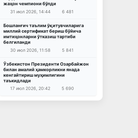
жаҳон чемпиони бўлди
31 июл 2026, 14:44
6 481
Бошланғич таълим ўқитувчиларига
миллий сертификат бериш бўйича
имтиҳонларни ўтказиш тартиби
белгиланди
30 июл 2026, 11:58
5 841
Ўзбекистон Президенти Озарбайжон
билан амалий ҳамкорликни янада
кенгайтириш муҳимлигини
таъкидлади
17 июл 2026, 20:42
5 690