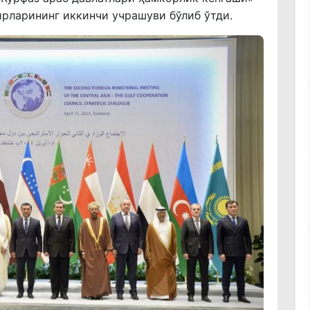
рларининг иккинчи учрашуви бўлиб ўтди.