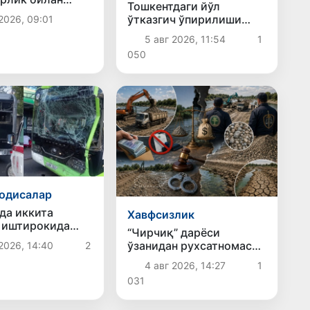
Тошкентдаги йўл
ҳолатлар
ўтказгич ўпирилиши
2026, 09:01
ди
бўйича суд ҳукм
5 авг 2026, 11:54
1
чиқарди
050
одисалар
да иккита
Хавфсизлик
 иштирокида
“Чирчиқ” дарёси
нспорт ҳодисаси
ўзанидан рухсатномасиз
2026, 14:40
2
ўлди
қум-шағал олиш
4 авг 2026, 14:27
1
натижасида давлат ва
031
жамият манфаатларига
1,9 трлн сўмлик зарар