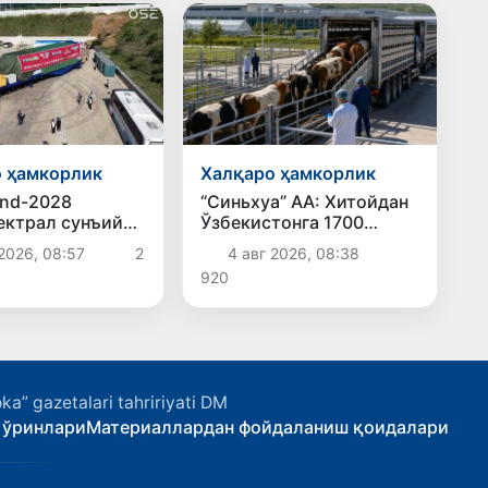
етказилгани аниқланди
 ҳамкорлик
Халқаро ҳамкорлик
nd-2028
“Синьхуа” АА: Хитойдан
ектрал сунъий
Ўзбекистонга 1700
 5 август куни
бошдан ортиқ қорамол
2026, 08:57
2
4 авг 2026, 08:38
а учирилади
етказиб берилган
920
ka” gazetalari tahririyati DM
 ўринлари
Материаллардан фойдаланиш қоидалари