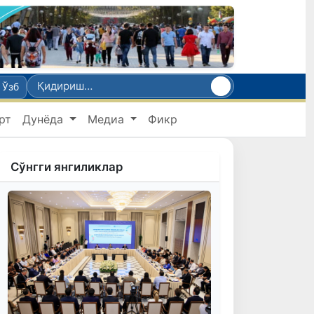
Ўзб
рт
Дунёда
Медиа
Фикр
Сўнгги янгиликлар