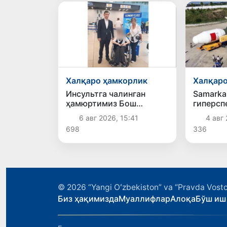
Халқаро
Халқаро ҳамкорлик
Samarka
Инсультга чалинган
гиперсп
ҳамюртимиз Бош
йўлдоши
консулхона кўмагида
4 авг 
6 авг 2026, 15:41
орбитаг
Олмаотадан юртимизга
336
698
қайтарилди
© 2026
“Yangi Oʻzbekiston” va “Pravda Vosto
Биз ҳақимизда
Муаллифлар
Алоқа
Бўш иш