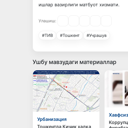
ишлар вазирлиги матбуот хизмати.
Улашиш:
#ТИВ
#Тошкент
#Учрашув
Ушбу мавзудаги материаллар
Хавфси
Урбанизация
Коррупц
Тошкентда Кичик ҳалқа
фирибга