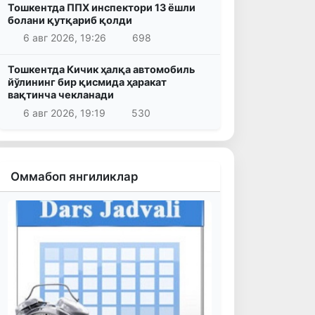
Тошкентда ППХ инспектори 13 ёшли
болани қутқариб қолди
6 авг 2026, 19:26
698
Тошкентда Кичик ҳалқа автомобиль
йўлининг бир қисмида ҳаракат
вақтинча чекланади
6 авг 2026, 19:19
530
Оммабоп янгиликлар