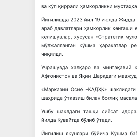
ва кўп қиррали ҳамкорликни мустаҳк
Йиғилишда 2023 йил 19 июлда Жидда 
араб давлатлари ҳамкорлик кенгаши 
келишувлар, хусусан «Стратегик мул
мўлжалланган қўшма ҳаракатлар ре
чиқилди.
Учрашувда халқаро ва минтақавий к
Афғонистон ва Яқин Шарқдаги мавжуд
«Марказий Осиё –КАДҲК» шаклидаги
шаҳрида ўтказиш билан боғлиқ масала
Ушбу шаклдаги ташқи сиёсат идора
йилда Кувайтда бўлиб ўтади.
Йиғилиш якунлари бўйича Қўшма ба