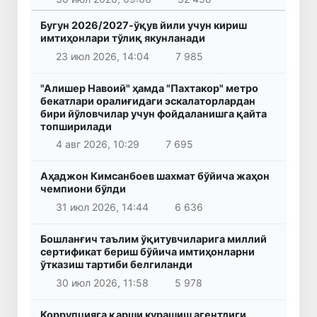
Бугун 2026/2027-ўқув йили учун кириш
имтиҳонлари тўлиқ якунланади
23 июл 2026, 14:04
7 985
"Алишер Навоий" ҳамда "Пахтакор" метро
бекатлари оралиғидаги эскалаторлардан
бири йўловчилар учун фойдаланишга қайта
топширилади
4 авг 2026, 10:29
7 695
Аҳаджон Кимсанбоев шахмат бўйича жаҳон
чемпиони бўлди
31 июл 2026, 14:44
6 636
Бошланғич таълим ўқитувчиларига миллий
сертификат бериш бўйича имтиҳонларни
ўтказиш тартиби белгиланди
30 июл 2026, 11:58
5 978
Коррупцияга қарши курашиш агентлиги