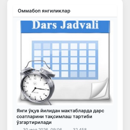
Оммабоп янгиликлар
Янги ўқув йилидан мактабларда дарс
соатларини тақсимлаш тартиби
ўзгартирилади
30 июл 2026, 09:06
32 458