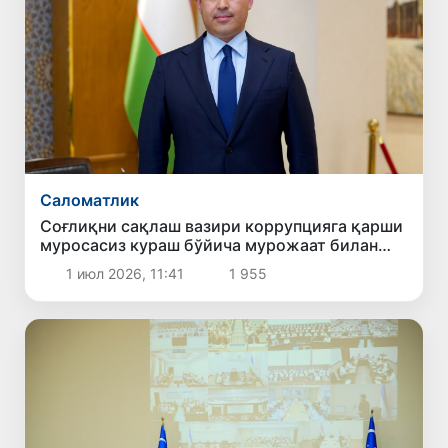
Саломатлик
Соғлиқни сақлаш вазири коррупцияга қарши
муросасиз кураш бўйича мурожаат билан
чиқди
1 июл 2026, 11:41
1 955