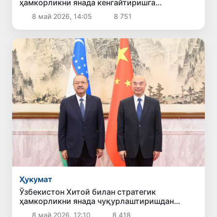
ҳамкорликни янада кенгайтиришга
тайёрлигини билдирди
8 май 2026, 14:05
8 751
Ҳукумат
Ўзбекистон Хитой билан стратегик
ҳамкорликни янада чуқурлаштиришдан
манфаатдорлигини билдирди
8 май 2026, 12:10
8 418