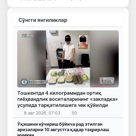
Сўнгги янгиликлар
Тошкентда 4 килограммдан ортиқ
гиёҳвандлик воситаларининг «закладка»
усулида тарқатилишига чек қўйилди
8 авг 2026, 07:03
50
Ўқишини кўчириш бўйича рад этилган
аризаларни 10 августга қадар таҳрирлаш
мумкин