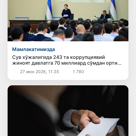
Мамлакатимизда
Сув хўжалигида 243 та коррупциявий
жиноят давлатга 70 миллиард сўмдан ортиқ
зарар етказди
27 июн 2026, 11:35
1 780