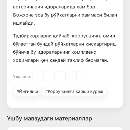
ветеринария идораларида ҳам бор.
Божхона эса бу рўйхатларни ҳаммаси билан
ишлайди.
Тадбиркорларни қийнаб, коррупцияга омил
бўлаётган бундай рўйхатларни қисқартириш
бўйича бу идораларнинг комплаенс
ходимлари ҳеч қандай таклиф бермаган.
Улашиш:
#Йиғилиш
#Коррупцияга қарши кураш
Ушбу мавзудаги материаллар