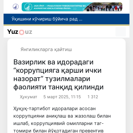
I ва II гуруҳ ногиронлиги бўлган фуқароларга пенсия проактив тарзда тайинланади
Бозорга чиқариладиган барча маҳсулотлар хавфсиз бўлиши шарт
Yuz
uz
Ўзбекистонда хавфли маҳсулотларни бозордан чиқариб олишнинг ҳуқуқий механизми белгиланади
Тошкентда 4 килограммдан ортиқ гиёҳвандлик воситаларининг «закладка» усулида тарқатилишига чек қўйилди
Янгиликларга қайтиш
Ўқишини кўчириш бўйича рад этилган аризаларни 10 августга қадар таҳрирлаш мумкин
Вазирлик ва идорадаги
“коррупцияга қарши ички
назорат” тузилмалари
фаолияти танқид қилинди
Ҳукумат
5 март 2025, 11:15
1 312
Ҳуқуқ-тартибот идоралари асосан
коррупцияни аниқлаш ва жазолаш билан
ишлаб, коррупциявий омилларни таг-
томири билан йўқотадиган превентив