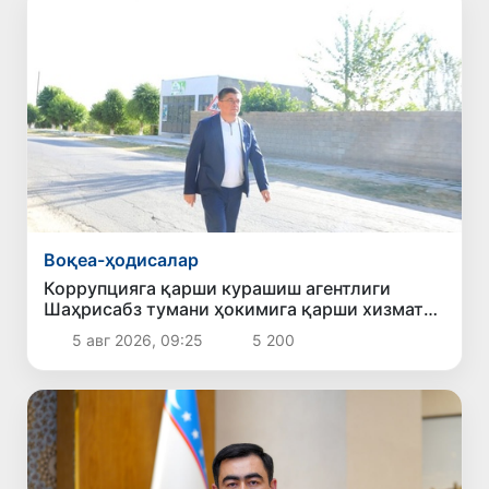
Воқеа-ҳодисалар
Коррупцияга қарши курашиш агентлиги
Шаҳрисабз тумани ҳокимига қарши хизмат
текшируви ўтказишни сўради
5 авг 2026, 09:25
5 200