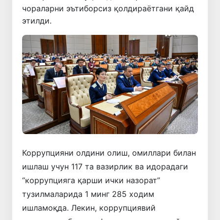
чораларни эътиборсиз қолдираётгани қайд
этилди.
Коррупцияни олдини олиш, омиллари билан
ишлаш учун 117 та вазирлик ва идорадаги
“коррупцияга қарши ички назорат”
тузилмаларида 1 минг 285 ходим
ишламоқда. Лекин, коррупциявий