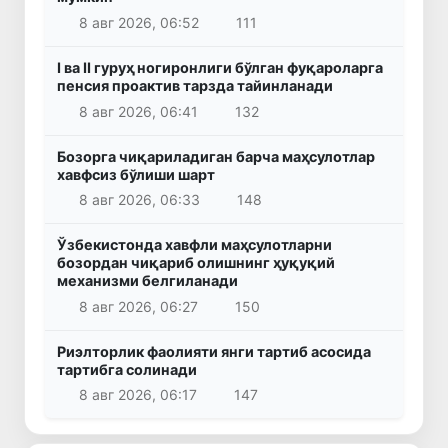
8 авг 2026, 06:52
111
I ва II гуруҳ ногиронлиги бўлган фуқароларга
пенсия проактив тарзда тайинланади
8 авг 2026, 06:41
132
Бозорга чиқариладиган барча маҳсулотлар
хавфсиз бўлиши шарт
8 авг 2026, 06:33
148
Ўзбекистонда хавфли маҳсулотларни
бозордан чиқариб олишнинг ҳуқуқий
механизми белгиланади
8 авг 2026, 06:27
150
Риэлторлик фаолияти янги тартиб асосида
тартибга солинади
8 авг 2026, 06:17
147