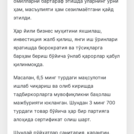
омилларни бартараф этишда уларнинг ўрни
ҳам, масъулияти ҳам сезилмаётгани қайд
этилди.
Ҳар йили бизнес муҳитини яхшилаш,
инвестиция жалб қилиш, янги иш ўринлари
яратишда бюрократия ва тўсиқларга
барҳам бериш бўйича ўнлаб қарорлар қабул
қилинмоқда.
Масалан, 6,5 минг турдаги маҳсулотни
ишлаб чиқариш ва олиб киришда
тадбиркорларга мувофиқликни баҳолаш
мажбурияти юкланган. Шундан 3 минг 700
турдаги товар бўйича ҳар бир партияга
алоҳида сертификат олиш шарт.
Шундай рўйхатлар санитария, карантин,