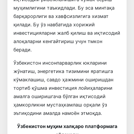
муҳимлигини таъкидлади. Бу эса минтақа
барқарорлиги ва хавфсизлигига хизмат
қилади. Бу ўз навбатида хорижий
инвестицияларни жалб қилиш ва иқтисодий
алоқаларни кенгайтириш учун тмкон
беради.
Ўзбекистон инсонпарварлик юкларини
жўнатиш, энергетика тизимини яратишга
кўмаклашиш, савдо ҳажмини оширишдан
тортиб қўшма инвестиция лойиҳаларини
амалга оширишгача бўлган иқтисодий
ҳамкорликни мустаҳкамлаш орқали ўз
эътиқодини амалда намоён этмоқда.
Ўзбекистон муҳим халқаро платформага