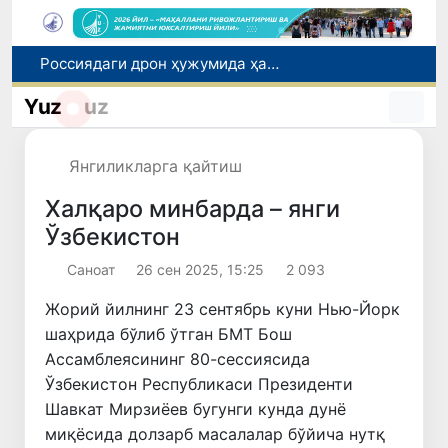
Хитой — Қирғизистон — Ўзбекистон темир йўли: Ўзбекистон учун янги имкониятлар эшиги очилмоқда
Тошкентда 70 минг доллар товламачилик қилган шахс қўлга олинди
Yuz
uz
Хивадаги “Қовун сайли” фестивали жаҳон рекорди билан якунланди
«Долзарб 40 кунлик»: ҳар куни 20 минг тоннагача чиқинди олиб чиқилмоқда
Янгиликларга қайтиш
Россиядаги дрон ҳужумида ҳалок бўлган ўзбекистонликлар сони 8 нафар — ФВВ
Халқаро минбарда – янги
Ўзбекистон
Саноат
26 сен 2025, 15:25
2 093
Жорий йилнинг 23 сентябрь куни Нью-Йорк
шаҳрида бўлиб ўтган БМТ Бош
Ассамблеясининг 80-сессиясида
Ўзбекистон Республикаси Президенти
Шавкат Мирзиёев бугунги кунда дунё
миқёсида долзарб масалалар бўйича нутқ