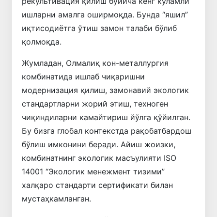
рекультивация қилиш бўйича кенг кўламли
ишларни амалга оширмоқда. Бунда “яшил”
иқтисодиётга ўтиш замон талаби бўлиб
қолмоқда.
Жумладан, Олмалиқ кон-металлургия
комбинатида ишлаб чиқаришни
модернизация қилиш, замонавий экологик
стандартларни жорий этиш, техноген
чиқиндиларни камайтириш йўлга қўйилган.
Бу бизга глобал контекстда рақобатбардош
бўлиш имконини беради. Айиш жоизки,
комбинатнинг экологик масъулияти ISO
14001 “Экологик менежмент тизими”
халқаро стандарти сертификати билан
мустаҳкамланган.