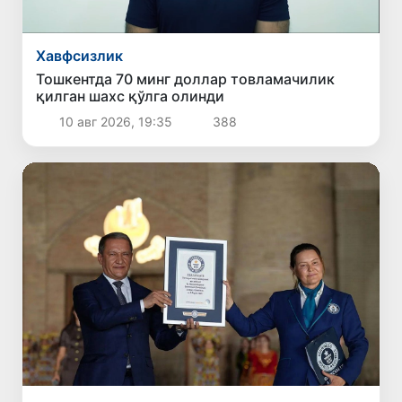
Хавфсизлик
Тошкентда 70 минг доллар товламачилик
қилган шахс қўлга олинди
10 авг 2026, 19:35
388