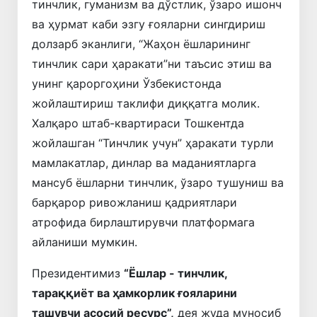
тинчлик, гуманизм ва дўстлик, ўзаро ишонч
ва ҳурмат каби эзгу ғояларни сингдириш
долзарб эканлиги, “Жаҳон ёшларининг
тинчлик сари ҳаракати”ни таъсис этиш ва
унинг қароргоҳини Ўзбекистонда
жойлаштириш таклифи диққатга молик.
Халқаро штаб-квартираси Тошкентда
жойлашган “Тинчлик учун” ҳаракати турли
мамлакатлар, динлар ва маданиятларга
мансуб ёшларни тинчлик, ўзаро тушуниш ва
барқарор ривожланиш қадриятлари
атрофида бирлаштирувчи платформага
айланиши мумкин.
Президентимиз
“Ёшлар - тинчлик,
тараққиёт ва ҳамкорлик ғояларини
ташувчи асосий ресурс”,
дея жуда муносиб