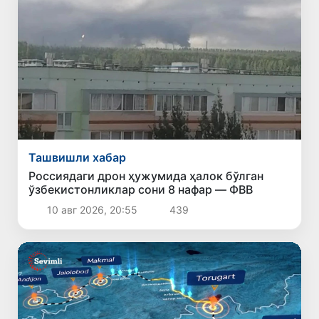
Ташвишли хабар
Россиядаги дрон ҳужумида ҳалок бўлган
ўзбекистонликлар сони 8 нафар — ФВВ
10 авг 2026, 20:55
439