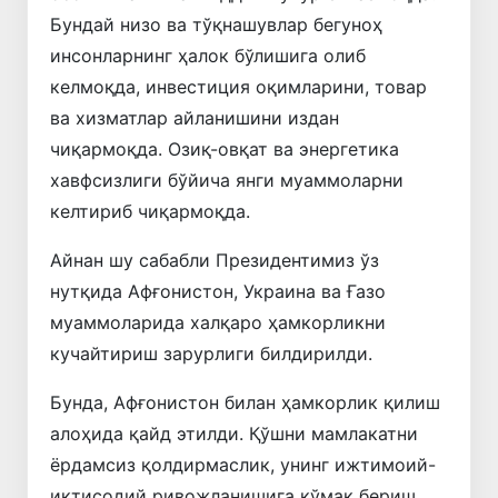
Бундай низо ва тўқнашувлар бегуноҳ
инсонларнинг ҳалок бўлишига олиб
келмоқда, инвестиция оқимларини, товар
ва хизматлар айланишини издан
чиқармоқда. Озиқ-овқат ва энергетика
хавфсизлиги бўйича янги муаммоларни
келтириб чиқармоқда.
Айнан шу сабабли Президентимиз ўз
нутқида Афғонистон, Украина ва Ғазо
муаммоларида халқаро ҳамкорликни
кучайтириш зарурлиги билдирилди.
Бунда, Афғонистон билан ҳамкорлик қилиш
алоҳида қайд этилди. Қўшни мамлакатни
ёрдамсиз қолдирмаслик, унинг ижтимоий-
иқтисодий ривожланишига кўмак бериш