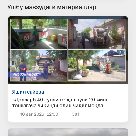
Ушбу мавзудаги материаллар
Яшил сайёра
«Долзарб 40 кунлик»: ҳар куни 20 минг
тоннагача чиқинди олиб чиқилмоқда
10 авг 2026, 22:00
381