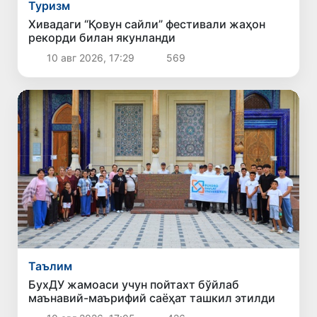
Туризм
Хивадаги “Қовун сайли” фестивали жаҳон
рекорди билан якунланди
10 авг 2026, 17:29
569
Таълим
БухДУ жамоаси учун пойтахт бўйлаб
маънавий-маърифий саёҳат ташкил этилди