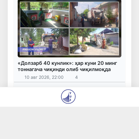
«Долзарб 40 кунлик»: ҳар куни 20 минг
тоннагача чиқинди олиб чиқилмоқда
10 авг 2026, 22:00
4
Россиядаги дрон ҳужумида ҳалок бўлган
ўзбекистонликлар сони 8 нафар — ФВВ
10 авг 2026, 20:55
324
Хитой — Қирғизистон — Ўзбекистон темир
йўли: Ўзбекистон учун янги имкониятлар
эшиги очилмоқда
10 авг 2026, 19:59
243