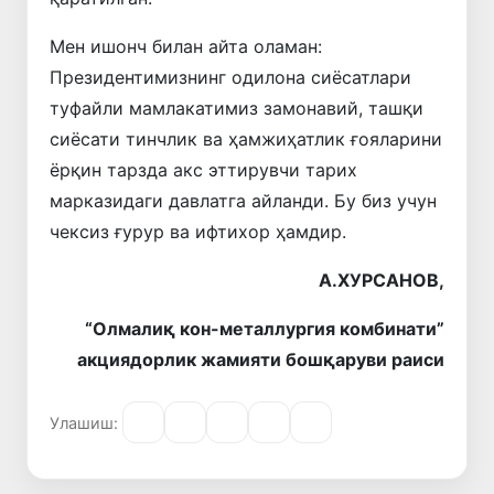
Мен ишонч билан айта оламан:
Президентимизнинг одилона сиёсатлари
туфайли мамлакатимиз замонавий, ташқи
сиёсати тинчлик ва ҳамжиҳатлик ғояларини
ёрқин тарзда акс эттирувчи тарих
марказидаги давлатга айланди. Бу биз учун
чексиз ғурур ва ифтихор ҳамдир.
А.ХУРСАНОВ,
“Олмалиқ кон-металлургия комбинати”
акциядорлик жамияти бошқаруви раиси
Улашиш: