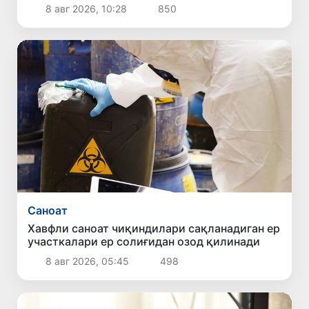
8 авг 2026, 10:28
850
Саноат
Хавфли саноат чиқиндилари сақланадиган ер
участкалари ер солиғидан озод қилинади
8 авг 2026, 05:45
498