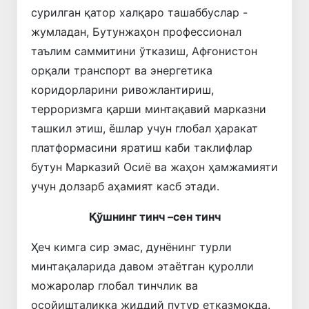
сурилган қатор халқаро ташаббуслар -
жумладан, Бутунжаҳон профессионал
таълим саммитини ўтказиш, Афғонистон
орқали транспорт ва энергетика
коридорларини ривожлантириш,
терроризмга қарши минтақавий марказни
ташкил этиш, ёшлар учун глобал ҳаракат
платформасини яратиш каби таклифлар
бутун Марказий Осиё ва жаҳон ҳамжамияти
учун долзарб аҳамият касб этади.
Қўшнинг тинч –сен тинч
Ҳеч кимга сир эмас, дунёнинг турли
минтақаларида давом этаётган қуролли
можаролар глобал тинчлик ва
осойишталикка жиддий путур етказмоқда.