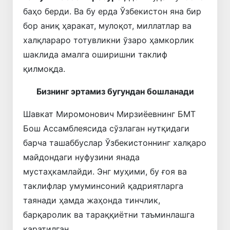
баҳо берди. Ва бу ерда Ўзбекистон яна бир
бор аниқ ҳаракат, мулоқот, миллатлар ва
халқлараро тотувликни ўзаро ҳамкорлик
шаклида амалга оширишни таклиф
қилмоқда.
Бизнинг эртамиз бугундан бошланади
Шавкат Миромонович Мирзиёевнинг БМТ
Бош Ассамблеясида сўзлаган нутқидаги
барча ташаббуслар Ўзбекистоннинг халқаро
майдондаги нуфузини янада
мустаҳкамлайди. Энг муҳими, бу ғоя ва
таклифлар умуминсоний қадриятларга
таянади ҳамда жаҳонда тинчлик,
барқаролик ва тараққиётни таъминлашга
қаратилган.