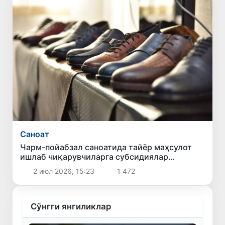
Саноат
Чарм-пойабзал саноатида тайёр маҳсулот
ишлаб чиқарувчиларга субсидиялар
берилади
2 июл 2026, 15:23
1 472
Сўнгги янгиликлар