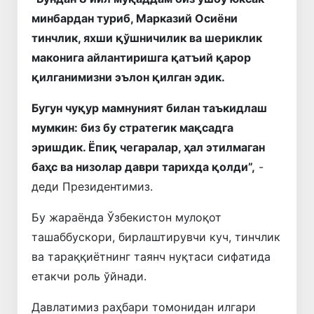
минбардан туриб, Марказий Осиёни
тинчлик, яхши қўшничилик ва шериклик
маконига айлантиришга қатъий қарор
қилганимизни эълон қилган эдик.
Бугун чуқур мамнуният билан таъкидлаш
мумкин: биз бу стратегик мақсадга
эришдик. Ёпиқ чегаралар, ҳал этилмаган
баҳс ва низолар даври тарихда қолди”,
-
деди Президентимиз.
Бу жараёнда Ўзбекистон мулоқот
ташаббускори, бирлаштирувчи куч, тинчлик
ва тараққиётнинг таянч нуқтаси сифатида
етакчи роль ўйнади.
Давлатимиз раҳбари томонидан илгари