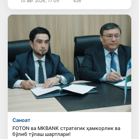
10 авг 2026, 17:05
426
Саноат
FOTON ва MKBANK стратегик ҳамкорлик ва
бўлиб тўлаш шартлари!