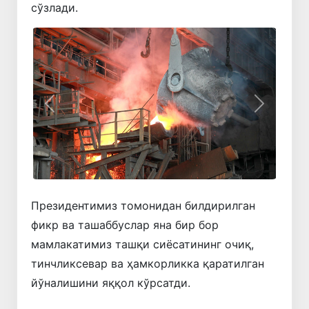
сўзлади.
Олдинги
Кейинги
Президентимиз томонидан билдирилган
фикр ва ташаббуслар яна бир бор
мамлакатимиз ташқи сиёсатининг очиқ,
тинчликсевар ва ҳамкорликка қаратилган
йўналишини яққол кўрсатди.