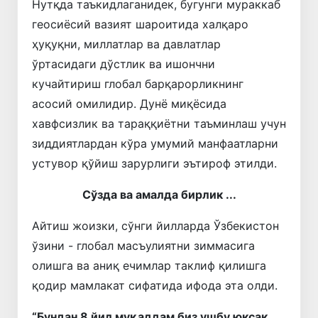
Нутқда таъкидлаганидек, бугунги мураккаб
геосиёсий вазият шароитида халқаро
ҳуқуқни, миллатлар ва давлатлар
ўртасидаги дўстлик ва ишончни
кучайтириш глобал барқарорликнинг
асосий омилидир. Дунё миқёсида
хавфсизлик ва тараққиётни таъминлаш учун
зиддиятлардан кўра умумий манфаатларни
устувор қўйиш зарурлиги эътироф этилди.
Сўзда ва амалда бирлик ...
Айтиш жоизки, сўнги йилларда Ўзбекистон
ўзини - глобал масъулиятни зиммасига
олишга ва аниқ ечимлар таклиф қилишга
қодир мамлакат сифатида ифода эта олди.
“Бундан 8 йил муқаддам биз ушбу юксак