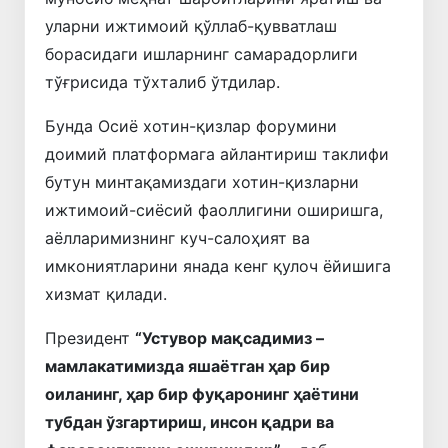
уларни ижтимоий қўллаб-қувватлаш
борасидаги ишларнинг самарадорлиги
тўғрисида тўхталиб ўтдилар.
Бунда Осиё хотин-қизлар форумини
доимий платформага айлантириш таклифи
бутун минтақамиздаги хотин-қизларни
ижтимоий-сиёсий фаоллигини оширишга,
аёлларимизнинг куч-салоҳият ва
имкониятларини янада кенг қулоч ёйишига
хизмат қилади.
Президент
“Устувор мақсадимиз –
мамлакатимизда яшаётган ҳар бир
оиланинг, ҳар бир фуқаронинг ҳаётини
тубдан ўзгартириш, инсон қадри ва