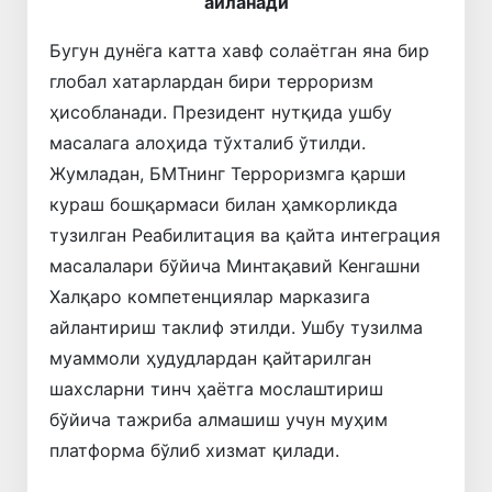
айланади
Бугун дунёга катта хавф солаётган яна бир
глобал хатарлардан бири терроризм
ҳисобланади. Президент нутқида ушбу
масалага алоҳида тўхталиб ўтилди.
Жумладан, БМТнинг Терроризмга қарши
кураш бошқармаси билан ҳамкорликда
тузилган Реабилитация ва қайта интеграция
масалалари бўйича Минтақавий Кенгашни
Халқаро компетенциялар марказига
айлантириш таклиф этилди. Ушбу тузилма
муаммоли ҳудудлардан қайтарилган
шахсларни тинч ҳаётга мослаштириш
бўйича тажриба алмашиш учун муҳим
платформа бўлиб хизмат қилади.