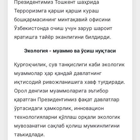
Президентимиз Тошкент шаҳрида
Терроризмга қарши қарши кураш
бошқармасининг минтақавий офисини
Ўзбекистонда очиш учун зарур шароит
яратишга тайёр эканлигини билдирди.
Экология - муаммо ва ўсиш нуқтаси
Қурғоқчилик, сув танқислиги каби экологик
муаммолар ҳар қандай давлатнинг
иқтисодий ривожланишига хавф туғдиради.
Орол денгизи муаммоларига эътибор
қаратган Президентимиз фақат давлатлар
ўртасидаги ҳамкорлик, инновацион
технологияларни қўллаш орқали экологик
мувозанатни сақлаб қолиш мумкинлигини
таъкидлади.