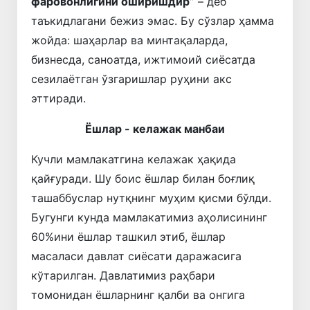
фаровонлигини оширишдир”
– деб
таъкидлагани бежиз эмас. Бу сўзлар ҳамма
жойда: шаҳарлар ва минтақаларда,
бизнесда, саноатда, ижтимоий сиёсатда
сезилаётган ўзгаришлар руҳини акс
эттиради.
Ёшлар - келажак манбаи
Кучли мамлакатгина келажак ҳақида
қайғуради. Шу боис ёшлар билан боғлиқ
ташаббуслар нутқнинг муҳим қисми бўлди.
Бугунги кунда мамлакатимиз аҳолисининг
60%ини ёшлар ташкил этиб, ёшлар
масаласи давлат сиёсати даражасига
кўтарилган. Давлатимиз раҳбари
томонидан ёшларнинг қалби ва онгига