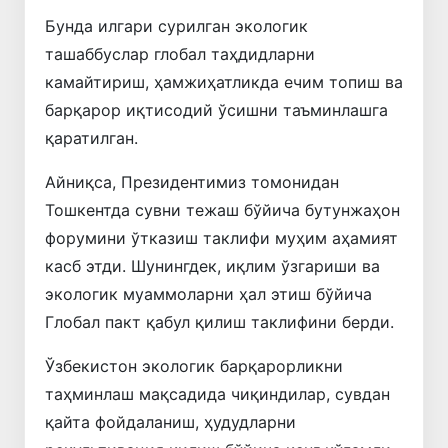
Бунда илгари сурилган экологик
ташаббуслар глобал таҳдидларни
камайтириш, ҳамжиҳатликда ечим топиш ва
барқарор иқтисодий ўсишни таъминлашга
қаратилган.
Айниқса, Президентимиз томонидан
Тошкентда сувни тежаш бўйича бутунжаҳон
форумини ўтказиш таклифи муҳим аҳамият
касб этди. Шунингдек, иқлим ўзгариши ва
экологик муаммоларни ҳал этиш бўйича
Глобал пакт қабул қилиш таклифини берди.
Ўзбекистон экологик барқарорликни
таҳминлаш мақсадида чиқиндилар, сувдан
қайта фойдаланиш, ҳудудларни