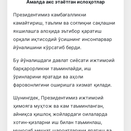
Амалда акс этаётган ислоҳотлар
Президентимиз камбағалликни
камайтириш, таълим ва соғлиқни сақлашни
яхшилашга алоҳида эътибор қаратиш
орқали иқтисодий ўсишнинг инсонпарвар
йўналишини кўрсатиб берди.
Бу йўналишдаги давлат сиёсати ижтимоий
барқарорликни таъминлайди, иш
ўринларини яратади ва аҳоли
фаровонлигини оширишга хизмат қилади.
Шунингдек, Президентимиз ижтимоий
ҳимояга муҳтож ва кам таъминланган,
айниқса қишлоқ жойлардаги оилаларда
хотин-қизларни иш билан таъминлаш,
муносиб меҳнат шароитларини яратиш ва