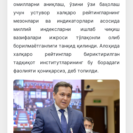
омилларни аниқлаш, ўзини ўзи баҳолаш
учун устувор халқаро рейтингларнинг
мезонлари ва индикаторлари асосида
миллий индексларни ишлаб чиқиш
вазифалари ижроси тўлақонли олиб
борилмаётганлиги танқид қилинди. Алоҳида
халқаро рейтинглар бириктирилган
тадқиқот институтларининг бу борадаги
фаолияти қониқарсиз, деб топилди.