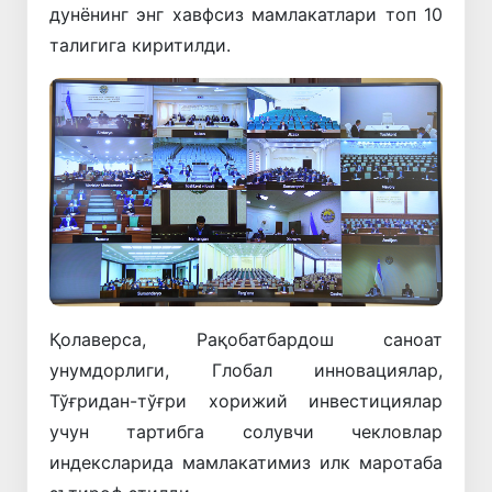
дунёнинг энг хавфсиз мамлакатлари топ 10
талигига киритилди.
Қолаверса, Рақобатбардош саноат
унумдорлиги, Глобал инновациялар,
Тўғридан-тўғри хорижий инвестициялар
учун тартибга солувчи чекловлар
индексларида мамлакатимиз илк маротаба