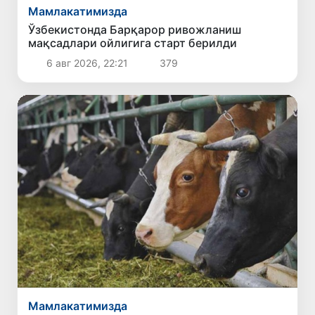
Мамлакатимизда
Ўзбекистонда Барқарор ривожланиш
мақсадлари ойлигига старт берилди
6 авг 2026, 22:21
379
Мамлакатимизда