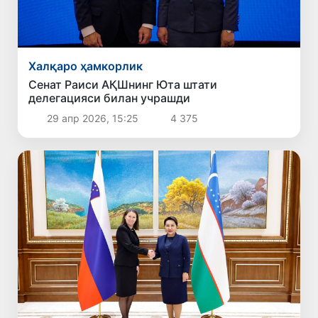
Халқаро ҳамкорлик
Сенат Раиси АҚШнинг Юта штати
делегацияси билан учрашди
29 апр 2026, 15:25
4 375