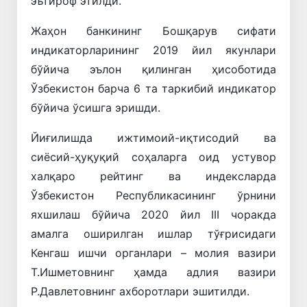
эътироф этилди.
Жаҳон банкининг Бошқарув сифати
индикаторларининг 2019 йил якунлари
бўйича эълон қилинган ҳисоботида
Ўзбекистон барча 6 та таркибий индикатор
бўйича ўсишга эришди.
Йиғилишда ижтимоий-иқтисодий ва
сиёсий-ҳуқуқий соҳаларга оид устувор
халқаро рейтинг ва индексларда
Ўзбекистон Республикасининг ўрнини
яхшилаш бўйича 2020 йил III чоракда
амалга оширилган ишлар тўғрисидаги
Кенгаш ишчи органлари – молия вазири
Т.Ишметовнинг ҳамда адлия вазири
Р.Давлетовнинг ахборотлари эшитилди.