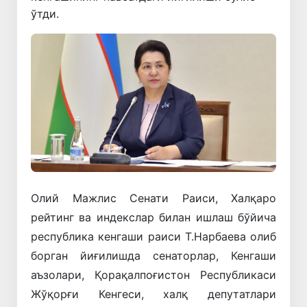
ўтди.
Олий Мажлис Сенати Раиси, Халқаро
рейтинг ва индекслар билан ишлаш бўйича
республика кенгаши раиси Т.Нарбаева олиб
борган йиғилишда сенаторлар, Кенгаши
аъзолари, Қорақалпоғистон Республикаси
Жўқорғи Кенгеси, халқ депутатлари