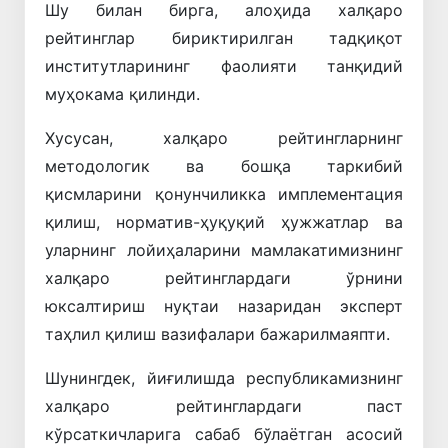
Шу билан бирга, алоҳида халқаро
рейтинглар бириктирилган тадқиқот
институтларининг фаолияти танқидий
муҳокама қилинди.
Хусусан, халқаро рейтингларнинг
методологик ва бошқа таркибий
қисмларини қонунчиликка имплементация
қилиш, норматив-ҳуқуқий ҳужжатлар ва
уларнинг лойиҳаларини мамлакатимизнинг
халқаро рейтинглардаги ўрнини
юксалтириш нуқтаи назаридан эксперт
таҳлил қилиш вазифалари бажарилмаяпти.
Шунингдек, йиғилишда республикамизнинг
халқаро рейтинглардаги паст
кўрсаткичларига сабаб бўлаётган асосий