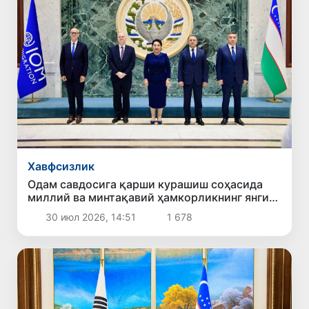
Хавфсизлик
Одам савдосига қарши курашиш соҳасида
миллий ва минтақавий ҳамкорликнинг янги
устувор йўналишлари белгилаб олинди
30 июл 2026, 14:51
1 678