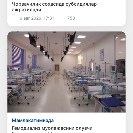
Чорвачилик соҳасида субсидиялар
ажратилади
6 авг 2026, 17:31
758
Мамлакатимизда
Гемодиализ муолажасини олувчи