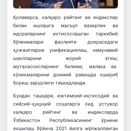
Қолаверса, халқаро рейтинг ва индекслар
билан ишлашга масъул вазирлик ва
идораларнинг ихтисослашган таркибий
бўлинмалари фаолияти доирасидаги
ҳужжатларни унификациялаш, намунавий
шаклларини жорий этиш,
мутахассисларнинг билими, малака ва
кўникмаларини доимий равишда ошириб
бориш зарурлиги таъкидланди.
Бундан ташқари, ижтимоий-иқтисодий ва
сиёсий-ҳуқуқий соҳаларга оид устувор
халқаро рейтинг ва индексларда
Ўзбекистон Республикасининг ўрнини
яхшилаш бўйича 2021 йилга мўлжалланган