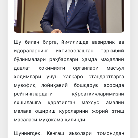
Шу билан бирга, йиғилишда вазирлик ва
идораларнинг ихтисослашган таркибий
бўлинмалари раҳбарлари ҳамда маҳаллий
давлат ҳокимияти органлари масъул
ходимлари учун халқаро стандартларга
мувофиқ лойиҳавий бошқарув асосида
рейтинглардаги кўрсаткичларимизни
яхшилашга қаратилган махсус амалий
малака ошириш курсларини жорий этиш
масаласи муҳокама қилинди.
Шунингдек, Кенгаш аъзолари томонидан