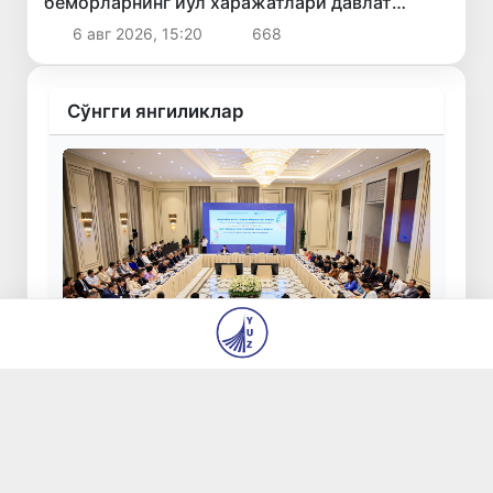
беморларнинг йўл харажатлари давлат
бюджети ҳисобидан қоплаб берилиши
6 авг 2026, 15:20
668
мумкин
Сўнгги янгиликлар
Ўзбекистонда Барқарор ривожланиш
мақсадлари ойлигига старт берилди
6 авг 2026, 22:21
338