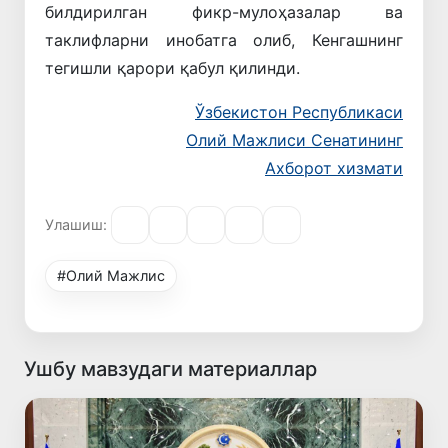
билдирилган фикр-мулоҳазалар ва
таклифларни инобатга олиб, Кенгашнинг
тегишли қарори қабул қилинди.
Ўзбекистон Республикаси
Олий Мажлиси Сенатининг
Ахборот хизмати
Улашиш:
#Олий Мажлис
Ушбу мавзудаги материаллар