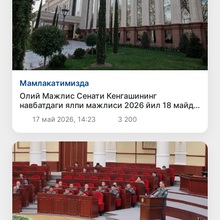
Мамлакатимизда
Олий Мажлис Сенати Кенгашининг
навбатдаги ялпи мажлиси 2026 йил 18 майда
чақирилади
17 май 2026, 14:23
3 200