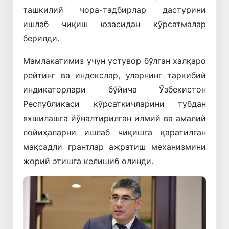
ташкилий чора-тадбирлар дастурини
ишлаб чиқиш юзасидан кўрсатмалар
берилди.
Мамлакатимиз учун устувор бўлган халқаро
рейтинг ва индекслар, уларнинг таркибий
индикаторлари бўйича Ўзбекистон
Республикаси кўрсаткичларини тубдан
яхшилашга йўналтирилган илмий ва амалий
лойиҳаларни ишлаб чиқишга қаратилган
мақсадли грантлар ажратиш механизмини
жорий этишга келишиб олинди.