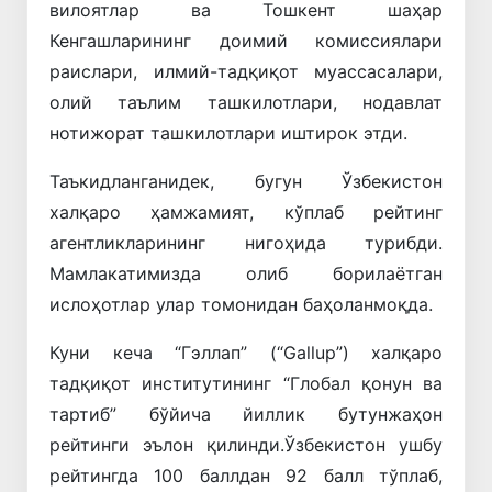
вилоятлар ва Тошкент шаҳар
Кенгашларининг доимий комиссиялари
раислари, илмий-тадқиқот муассасалари,
олий таълим ташкилотлари, нодавлат
нотижорат ташкилотлари иштирок этди.
Таъкидланганидек, бугун Ўзбекистон
халқаро ҳамжамият, кўплаб рейтинг
агентликларининг нигоҳида турибди.
Мамлакатимизда олиб борилаётган
ислоҳотлар улар томонидан баҳоланмоқда.
Куни кеча “Гэллап” (“Gallup”) халқаро
тадқиқот институтининг “Глобал қонун ва
тартиб” бўйича йиллик бутунжаҳон
рейтинги эълон қилинди.Ўзбекистон ушбу
рейтингда 100 баллдан 92 балл тўплаб,