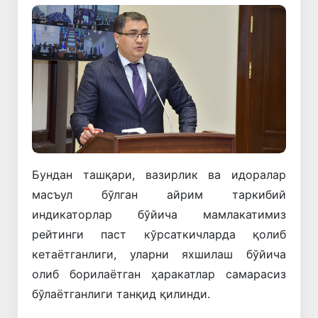
Бундан ташқари, вазирлик ва идоралар
масъул бўлган айрим таркибий
индикаторлар бўйича мамлакатимиз
рейтинги паст кўрсаткичларда қолиб
кетаётганлиги, уларни яхшилаш бўйича
олиб борилаётган ҳаракатлар самарасиз
бўлаётганлиги танқид қилинди.