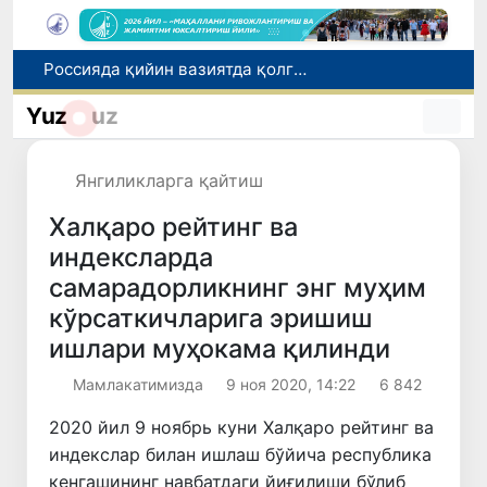
2030 йилгача хавфли чиқиндиларни қайта ишлаш даражаси 20 фоизга етказилади
Ўзбекистон илк бор Халқаро информатика олимпиадаси — IOI 2026га мезбонлик қилади
Yuz
uz
Тошкентда ППХ инспектори 13 ёшли болани қутқариб қолди
Ўзбекистонда Барқарор ривожланиш мақсадлари ойлигига старт берилди
Янгиликларга қайтиш
Россияда қийин вазиятда қолган юзлаб ўзбекистонликлар ортга қайтарилди
Халқаро рейтинг ва
индексларда
самарадорликнинг энг муҳим
кўрсаткичларига эришиш
ишлари муҳокама қилинди
Мамлакатимизда
9 ноя 2020, 14:22
6 842
2020 йил 9 ноябрь куни Халқаро рейтинг ва
индекслар билан ишлаш бўйича республика
кенгашининг навбатдаги йиғилиши бўлиб