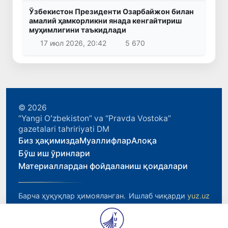
Ўзбекистон Президенти Озарбайжон билан
амалий ҳамкорликни янада кенгайтириш
муҳимлигини таъкидлади
17 июл 2026, 20:42
5 670
© 2026
“Yangi Oʻzbekiston” va “Pravda Vostoka”
gazetalari tahririyati DM
Биз ҳақимизда
Муаллифлар
Алоқа
Бўш иш ўринлари
Материаллардан фойдаланиш қоидалари
Барча ҳуқуқлар ҳимояланган.
Ишлаб чиқарди
yuz.uz