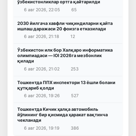
ўзбекистонликлар ортга қайтарилди
6 авг 2026, 22:05
65
2030 йилгача хавфли чиқиндиларни қайта
ишлаш даражаси 20 фоизга етказилади
6 авг 2026, 21:18
12
Ўзбекистон илк бор Халқаро информатика
олимпиадаси — IOI 2026га мезбонлик
қилади
6 авг 2026, 21:02
253
Тошкентда ППХ инспектори 13 ёшли болани
қутқариб қолди
6 авг 2026, 19:26
527
Тошкентда Кичик ҳалқа автомобиль
йўлининг бир қисмида ҳаракат вақтинча
чекланади
6 авг 2026, 19:19
386