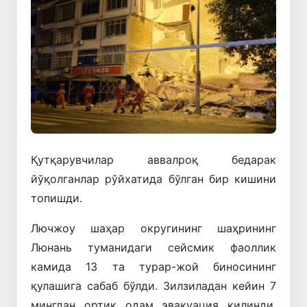
Қутқарувчилар аввалроқ бедарак
йўқолганлар рўйхатида бўлган бир кишини
топишди.
Лючжоу шаҳар округининг шаҳрининг
Люнань туманидаги сейсмик фаоллик
камида 13 та турар-жой биносининг
қулашига сабаб бўлди. Зилзиладан кейин 7
мингдан ортиқ одам эвакуация қилинди.