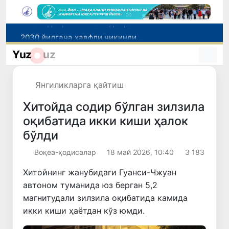
2030 йилгача хавфли чиқиндиларни қайта ишлаш даражаси 20 фоизга етказилади
Ўзбекистон илк бор Халқаро информатика олимпиадаси — IOI 2026га мезбонлик қилади
Yuz
uz
Тошкентда ППХ инспектори 13 ёшли болани қутқариб қолди
Ўзбекистонда Барқарор ривожланиш мақсадлари ойлигига старт берилди
Янгиликларга қайтиш
Россияда қийин вазиятда қолган юзлаб ўзбекистонликлар ортга қайтарилди
Хитойда содир бўлган зилзила
оқибатида икки киши ҳалок
бўлди
Воқеа-ҳодисалар
18 май 2026, 10:40
3 183
Хитойнинг жанубидаги Гуанси-Чжуан
автоном туманида юз берган 5,2
магнитудали зилзила оқибатида камида
икки киши ҳаётдан кўз юмди.