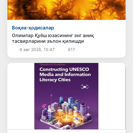
Воқеа-ҳодисалар
Олимлар Қуёш юзасининг энг аниқ
тасвирларини эълон қилишди
6 авг 2026, 15:47
617