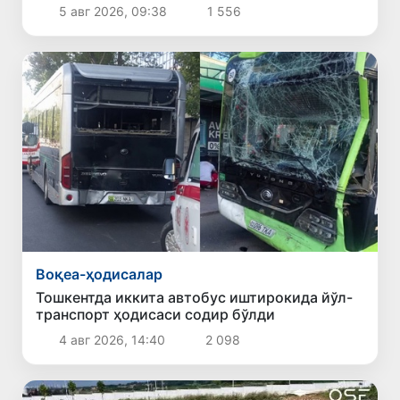
чиқарилди
5 авг 2026, 09:38
1 556
Воқеа-ҳодисалар
Тошкентда иккита автобус иштирокида йўл-
транспорт ҳодисаси содир бўлди
4 авг 2026, 14:40
2 098