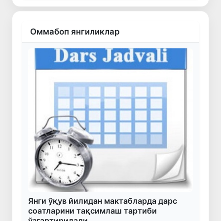
Оммабоп янгиликлар
Янги ўқув йилидан мактабларда дарс
соатларини тақсимлаш тартиби
ўзгартирилади