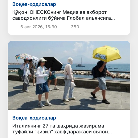
Воқеа-ҳодисалар
Қўқон ЮНЕСКОнинг Медиа ва ахборот
саводхонлиги бўйича Глобал альянсига
қўшилди
6 авг 2026, 15:30
380
Воқеа-ҳодисалар
Италиянинг 27 та шаҳрида жазирама
туфайли "қизил" хавф даражаси эълон
қилинди