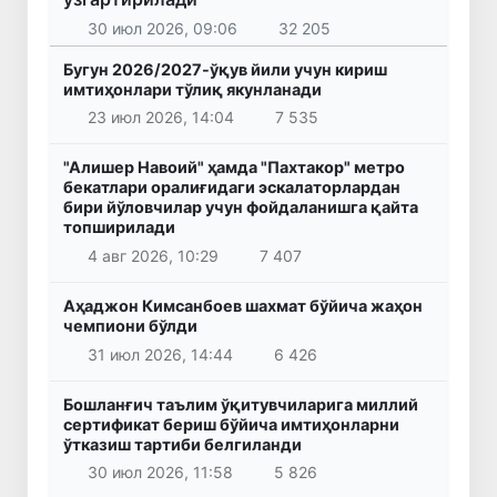
30 июл 2026, 09:06
32 205
Бугун 2026/2027-ўқув йили учун кириш
имтиҳонлари тўлиқ якунланади
23 июл 2026, 14:04
7 535
"Алишер Навоий" ҳамда "Пахтакор" метро
бекатлари оралиғидаги эскалаторлардан
бири йўловчилар учун фойдаланишга қайта
топширилади
4 авг 2026, 10:29
7 407
Аҳаджон Кимсанбоев шахмат бўйича жаҳон
чемпиони бўлди
31 июл 2026, 14:44
6 426
Бошланғич таълим ўқитувчиларига миллий
сертификат бериш бўйича имтиҳонларни
ўтказиш тартиби белгиланди
30 июл 2026, 11:58
5 826