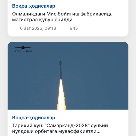
Воқеа-ҳодисалар
Олмалиқдаги Мис бойитиш фабрикасида
магистрал қувур ёрилди
6 авг 2026, 09:18
945
Воқеа-ҳодисалар
Тарихий кун: "Самарканд-2028" сунъий
йўлдоши орбитага муваффақиятли