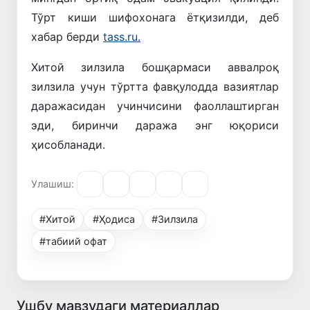
Тўрт киши шифохонага ётқизилди, деб
хабар берди
tass.ru.
Хитой зилзила бошқармаси аввалроқ
зилзила учун тўртта фавқулодда вазиятлар
даражасидан учинчисини фаоллаштирган
эди, биринчи даража энг юқориси
ҳисобланади.
Улашиш:
#Хитой
#Ҳодиса
#Зилзила
#табиий офат
Ушбу мавзудаги материаллар