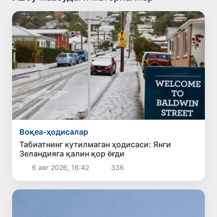
Воқеа-ҳодисалар
Табиатнинг кутилмаган ҳодисаси: Янги
Зеландияга қалин қор ёғди
6 авг 2026, 16:42
336