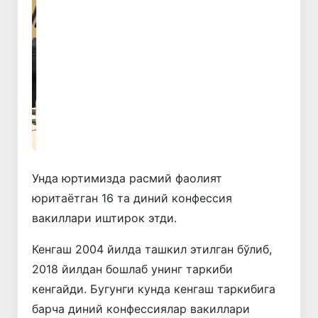
Олдинги
Кейинги
Унда юртимизда расмий фаолият
юритаётган 16 та диний конфессия
вакиллари иштирок этди.
Кенгаш 2004 йилда ташкил этилган бўлиб,
2018 йилдан бошлаб унинг таркиби
кенгайди. Бугунги кунда кенгаш таркибига
барча диний конфессиялар вакиллари