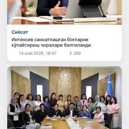
Сиёсат
Интенсив саноатлашган боғларни
кўпайтириш чоралари белгиланди
14 май 2026, 18:47
5 399