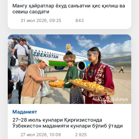
Мангу ҳайратлар ёхуд санъатни ҳис қилиш ва
севиш саодати
31 июл 2026, 09:25
843
Маданият
27–28 июль кунлари Қирғизистонда
Ўзбекистон маданияти кунлари бўлиб ўтади
27 июл 2026, 10:06
2 925