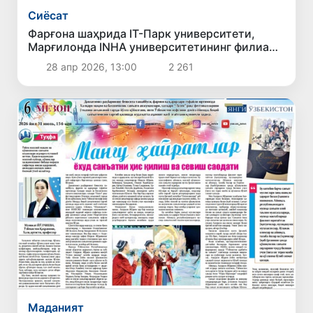
Сиёсат
Фарғона шаҳрида IT-Парк университети,
Марғилонда INHA университетининг филиали
очилади
28 апр 2026, 13:00
2 261
Маданият