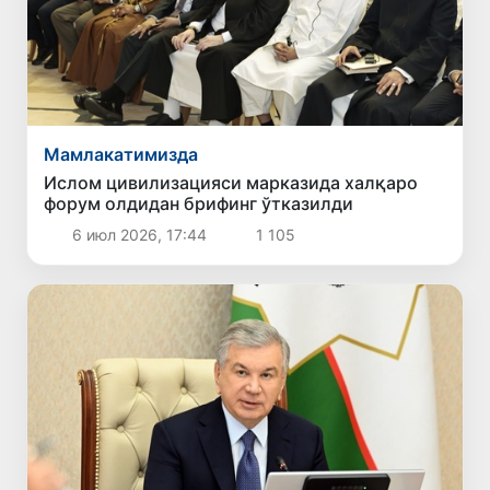
Мамлакатимизда
Ислом цивилизацияси марказида халқаро
форум олдидан брифинг ўтказилди
6 июл 2026, 17:44
1 105