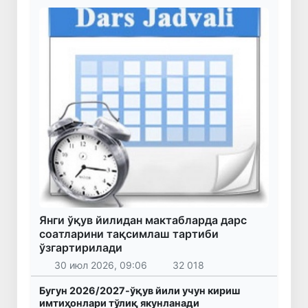
Янги ўқув йилидан мактабларда дарс
соатларини тақсимлаш тартиби
ўзгартирилади
30 июл 2026, 09:06
32 018
Бугун 2026/2027-ўқув йили учун кириш
имтиҳонлари тўлиқ якунланади