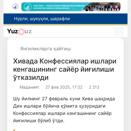
Автомобиль йўлари соҳасидаги муносабатлар тартибга солинди
Рақобат қўмитаси аралашуви билан тадбиркордан газ учун асоссиз ундирилган тўлов қайтарилиши таъминланди
Yuz
uz
Brent нефтининг нархи 13 июлдан бери илк бор 1 баррель учун 79 доллардан пастлади
Ucell. Ўзбекистонда кетма-кет учинчи йил энг тезкор мобил интернет
Янгиликларга қайтиш
Нурли, шукуҳли, шарафли
Хивада Конфессиялар ишлари
кенгашининг сайёр йиғилиши
ўтказилди
Маданият
27 фев 2025, 17:22
2 213
Шу йилнинг 27 февраль куни Хива шаҳрида
Дин ишлари бўйича қўмита ҳузуридаги
Конфессиялар ишлари кенгашининг сайёр
йиғилиши бўлиб ўтди.