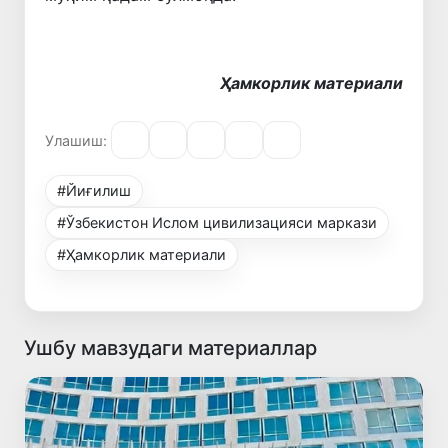
Ҳамкорлик материали
Улашиш:
#Йиғилиш
#Ўзбекистон Ислом цивилизацияси маркази
#Ҳамкорлик материали
Ушбу мавзудаги материаллар