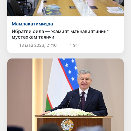
Мамлакатимизда
Ибратли оила — жамият маънавиятининг
мустаҳкам таянчи
13 май 2026, 21:10
1 911