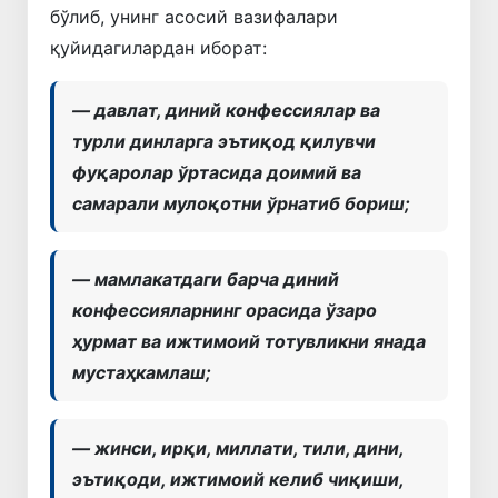
бўлиб, унинг асосий вазифалари
қуйидагилардан иборат:
— давлат, диний конфессиялар ва
турли динларга эътиқод қилувчи
фуқаролар ўртасида доимий ва
самарали мулоқотни ўрнатиб бориш;
— мамлакатдаги барча диний
конфессияларнинг орасида ўзаро
ҳурмат ва ижтимоий тотувликни янада
мустаҳкамлаш;
— жинси, ирқи, миллати, тили, дини,
эътиқоди, ижтимоий келиб чиқиши,