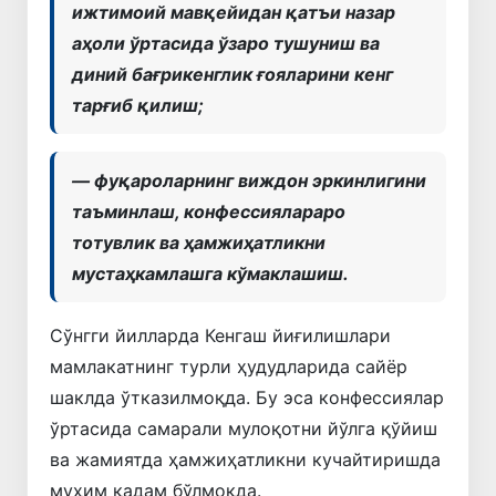
ижтимоий мавқейидан қатъи назар
аҳоли ўртасида ўзаро тушуниш ва
диний бағрикенглик ғояларини кенг
тарғиб қилиш;
— фуқароларнинг виждон эркинлигини
таъминлаш, конфессиялараро
тотувлик ва ҳамжиҳатликни
мустаҳкамлашга кўмаклашиш.
Сўнгги йилларда Кенгаш йиғилишлари
мамлакатнинг турли ҳудудларида сайёр
шаклда ўтказилмоқда. Бу эса конфессиялар
ўртасида самарали мулоқотни йўлга қўйиш
ва жамиятда ҳамжиҳатликни кучайтиришда
муҳим қадам бўлмоқда.