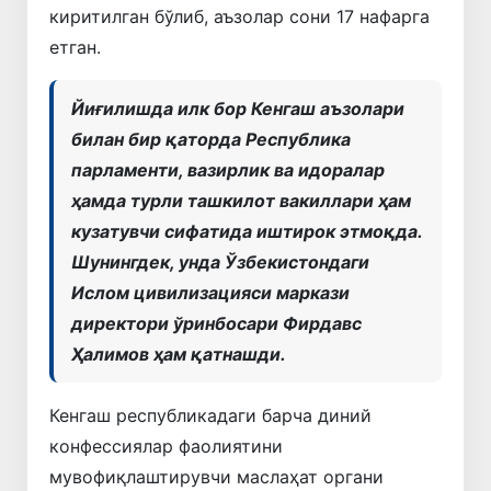
киритилган бўлиб, аъзолар сони 17 нафарга
етган.
Йиғилишда илк бор Кенгаш аъзолари
билан бир қаторда Республика
парламенти, вазирлик ва идоралар
ҳамда турли ташкилот вакиллари ҳам
кузатувчи сифатида иштирок этмоқда.
Шунингдек, унда Ўзбекистондаги
Ислом цивилизацияси маркази
директори ўринбосари Фирдавс
Ҳалимов ҳам қатнашди.
Кенгаш республикадаги барча диний
конфессиялар фаолиятини
мувофиқлаштирувчи маслаҳат органи