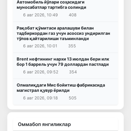
Автомобиль йўлари соҳасидаги
муносабатлар тартибга солинди
6 авг 2026, 10:49
408
Рақобат қўмитаси аралашуви билан
тадбиркордан газ учун асоссиз ундирилган
тўлов қайтарилиши таъминланди
6 авг 2026, 10:01
355
Brent нефтининг нархи 13 июлдан бери илк
бор 1 баррель учун 79 доллардан пастлади
6 авг 2026, 09:52
354
Олмалиқдаги Мис бойитиш фабрикасида
магистрал қувур ёрилди
6 авг 2026, 09:18
505
Оммабоп янгиликлар