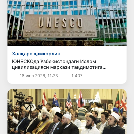
Халқаро ҳамкорлик
ЮНЕСКОда Ўзбекистондаги Ислом
цивилизацияси маркази тақдимотига
тайёргарлик бошланди
18 июл 2026, 11:23
1 407