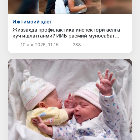
Ижтимоий ҳаёт
Жиззахда профилактика инспектори аёлга
куч ишлатганми? ИИБ расмий муносабат
билдирди
10 авг 2026, 11:15
288