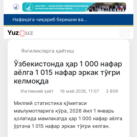
Рақобат қўмитаси биологик фаол қўшимчалар рекламаси бўйича огоҳлантирди
Маҳалла банкири: рақамлар ортидаги инсонлар тақдири
Yuz
uz
Ноқонуний онлайн-казиноларни тарғиб қилганликда гумонланаётган ўзбекистонлик блогер халқаро қидирувга берилди
2026/2027-ўқув йили учун 11-синф битирувчиларини техникумларга қабул қилиш бошланди
Янгиликларга қайтиш
Нафақага чиқариб беришни ваъда қилган бош мутахассис ушланди
Ўзбекистонда ҳар 1 000 нафар
аёлга 1 015 нафар эркак тўғри
келмоқда
Ижтимоий ҳаёт
16 май 2026, 11:07
3 809
Миллий статистика қўмитаси
маълумотларига кўра, 2026 йил 1 январь
ҳолатида мамлакатда ҳар 1 000 нафар аёлга
ўртача 1 015 нафар эркак тўғри келган.