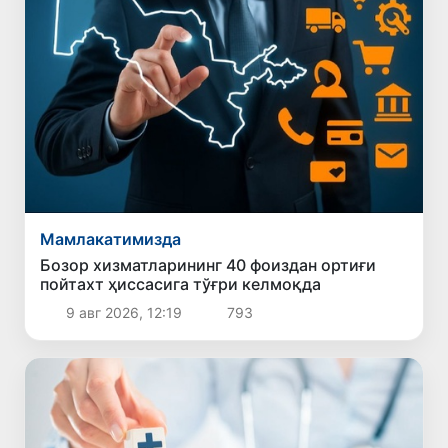
Мамлакатимизда
Бозор хизматларининг 40 фоиздан ортиғи
пойтахт ҳиссасига тўғри келмоқда
9 авг 2026, 12:19
793