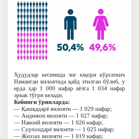
Ҳудудлар кесимида энг юқори кўрсаткич
Наманган вилоятида қайд этилган бўлиб, у
ерда ҳар 1 000 нафар аёлга 1 034 нафар
эркак тўғри келади.
Кейинги ўринларда:
— Қашқадарё вилояти — 1 029 нафар;
— Андижон вилояти — 1 027 нафар;
— Навоий вилояти — 1 026 нафар;
— Сурхондарё вилояти — 1 025 нафар;
— Жиззах вилояти — 1 019 нафар;