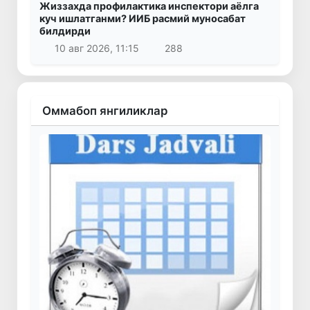
Жиззахда профилактика инспектори аёлга
куч ишлатганми? ИИБ расмий муносабат
билдирди
10 авг 2026, 11:15
288
Оммабоп янгиликлар