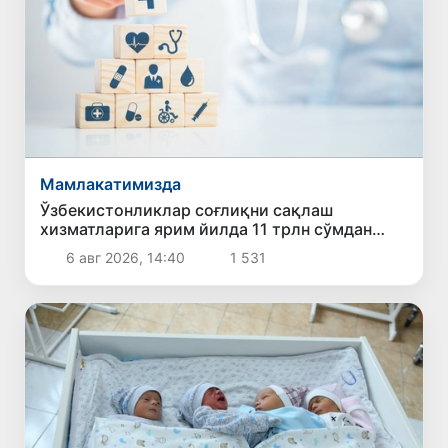
Мамлакатимизда
Ўзбекистонликлар соғлиқни сақлаш
хизматларига ярим йилда 11 трлн сўмдан
зиёд маблағ сарфлади
6 авг 2026, 14:40
1 531