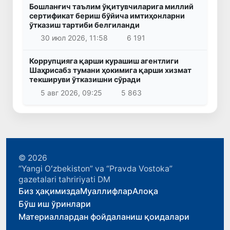
Бошланғич таълим ўқитувчиларига миллий
сертификат бериш бўйича имтиҳонларни
ўтказиш тартиби белгиланди
30 июл 2026, 11:58
6 191
Коррупцияга қарши курашиш агентлиги
Шаҳрисабз тумани ҳокимига қарши хизмат
текшируви ўтказишни сўради
5 авг 2026, 09:25
5 863
© 2026
“Yangi Oʻzbekiston” va “Pravda Vostoka”
gazetalari tahririyati DM
Биз ҳақимизда
Муаллифлар
Алоқа
Бўш иш ўринлари
Материаллардан фойдаланиш қоидалари