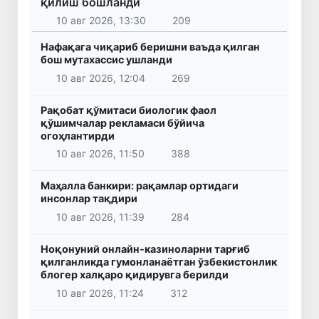
қилиш бошланди
10 авг 2026, 13:30
209
Нафақага чиқариб беришни ваъда қилган
бош мутахассис ушланди
10 авг 2026, 12:04
269
Рақобат қўмитаси биологик фаол
қўшимчалар рекламаси бўйича
огоҳлантирди
10 авг 2026, 11:50
388
Маҳалла банкири: рақамлар ортидаги
инсонлар тақдири
10 авг 2026, 11:39
284
Ноқонуний онлайн-казиноларни тарғиб
қилганликда гумонланаётган ўзбекистонлик
блогер халқаро қидирувга берилди
10 авг 2026, 11:24
312