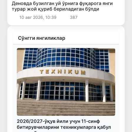
Деновда бузилган уй ўрнига фуқарога янги
турар жой қуриб бериладиган бўлди
10 авг 2026, 10:39
387
Сўнгги янгиликлар
2026/2027-ўқув йили учун 11-синф
битирувчиларини техникумларга қабул