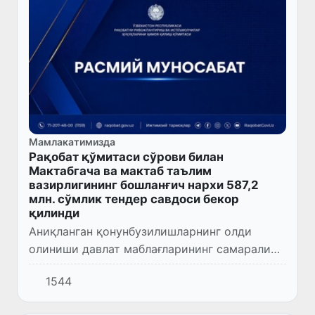
Мамлакатимизда
Рақобат қўмитаси сўрови билан
Мактабгача ва мактаб таълим
вазирлигининг бошланғич нархи 587,2
млн. сўмлик тендер савдоси бекор
қилинди
Аниқланган қонунбузилишларнинг олди
олиниши давлат маблағларининг самарали
ва шаффоф сарфланишини таъминлайди, шу
1544
билан бирга тадбиркорлар учун очиқ ва
адолатли рақобат муҳитини ша...