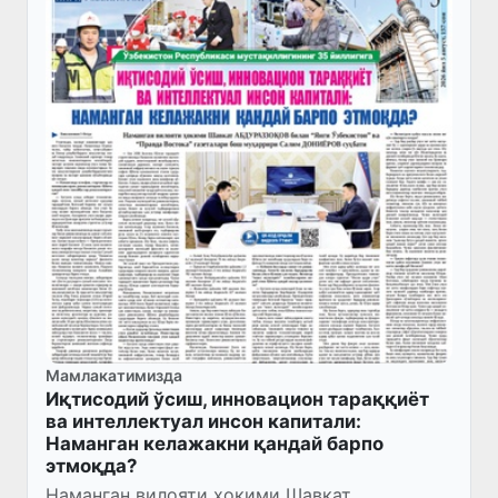
Мамлакатимизда
Иқтисодий ўсиш, инновацион тараққиёт
ва интеллектуал инсон капитали:
Наманган келажакни қандай барпо
этмоқда?
Наманган вилояти ҳокими Шавкат