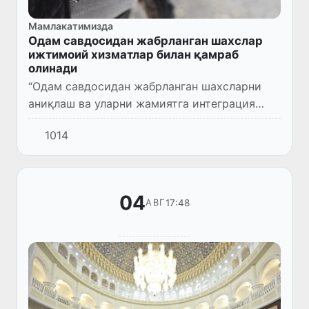
Мамлакатимизда
Одам савдосидан жабрланган шахслар
ижтимоий хизматлар билан қамраб
олинади
“Одам савдосидан жабрланган шахсларни
аниқлаш ва уларни жамиятга интеграция
қилиш тизимини тубдан такомиллаштиришга
1014
қаратилган қўшимча чора-тадбирлар
тўғрисида”ги Президент Фармони...
04
17:48
АВГ