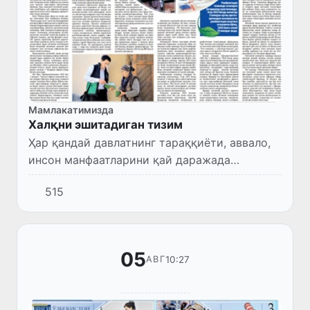
Мамлакатимизда
Халқни эшитадиган тизим
Ҳар қандай давлатнинг тараққиёти, аввало,
инсон манфаатларини қай даражада
таъминлаётгани билан баҳоланади.
515
Иқтисодий ўсиш суръатлари, йирик
инвестиция лойиҳалари, замонавий инфрат...
05
10:27
АВГ