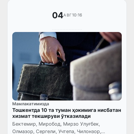
04
10:16
АВГ
Мамлакатимизда
Тошкентда 10 та туман ҳокимига нисбатан
хизмат текшируви ўтказилади
Бектемир, Миробод, Мирзо Улуғбек,
Олмазор, Сергели, Учтепа, Чилонзор,