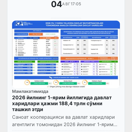
04
17:05
АВГ
Мамлакатимизда
2026 йилнинг 1-ярим йиллигида давлат
харидлари ҳажми 188,4 трлн сўмни
ташкил этди
Саноат кооперацияси ва давлат харидлари
агентлиги томонидан 2026 йилнинг 1-ярим
йиллигида давлат харидлари таҳлил