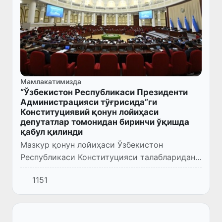
Мамлакатимизда
“Ўзбекистон Республикаси Президенти
Администрацияси тўғрисида”ги
Конституциявий қонун лойиҳаси
депутатлар томонидан биринчи ўқишда
қабул қилинди
Мазкур қонун лойиҳаси Ўзбекистон
Республикаси Конституцияси талабларидан
келиб чиққан ҳолда ишлаб чиқилган бўлиб,
1151
Президент Администрациясининг давлат
бошқаруви тизимидаги ўрни, ҳу...