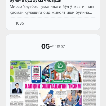
бўйича суд ҳукм чиқарди
Мирзо Улуғбек туманидаги йўл ўтказгичнинг
қисман қулашига оид жиноят иши бўйича
олти нафар айбланувчи айбдор деб топилди.
1085
Суд уларга жарима жазоси тайинлаб,
раҳбарлик лавозимларида...
05
10:57
АВГ