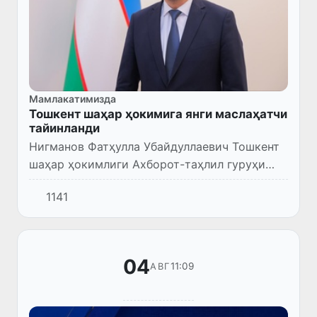
Мамлакатимизда
Тошкент шаҳар ҳокимига янги маслаҳатчи
тайинланди
Нигманов Фатҳулла Убайдуллаевич Тошкент
шаҳар ҳокимлиги Ахборот-таҳлил гуруҳи
раҳбари – шаҳар ҳокимининг маслаҳатчиси
1141
лавозимига тайинланди.
04
11:09
АВГ