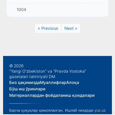
Шайхонтоҳур, Юнусобод ва Яшнобод
1004
туманлари ҳокимларига нисбатан текширув
олиб борилади.
« Previous
Next »
© 2026
“Yangi Oʻzbekiston” va “Pravda Vostoka”
gazetalari tahririyati DM
Биз ҳақимизда
Муаллифлар
Алоқа
Бўш иш ўринлари
Материаллардан фойдаланиш қоидалари
Барча ҳуқуқлар ҳимояланган.
Ишлаб чиқарди
yuz.uz