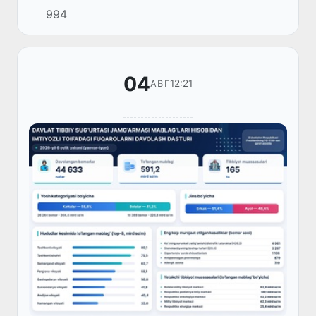
994
қилинди.
04
12:21
АВГ