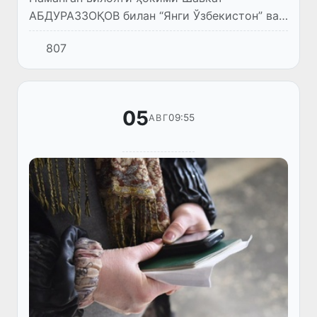
АБДУРАЗЗОҚОВ билан “Янги Ўзбекистон” ва
“Правда Востока” газеталари бош
807
муҳаррири Салим ДОНИЁРОВ суҳбати
05
09:55
АВГ