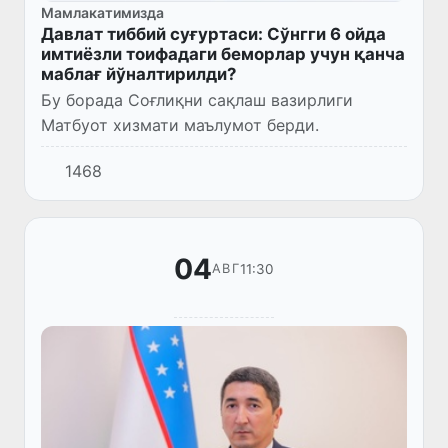
Мамлакатимизда
Давлат тиббий суғуртаси: Сўнгги 6 ойда
имтиёзли тоифадаги беморлар учун қанча
маблағ йўналтирилди?
Бу борада Соғлиқни сақлаш вазирлиги
Матбуот хизмати маълумот берди.
1468
04
11:30
АВГ