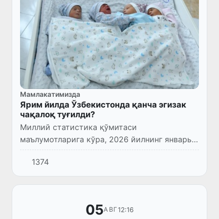
Мамлакатимизда
Ярим йилда Ўзбекистонда қанча эгизак
чақалоқ туғилди?
Миллий статистика қўмитаси
маълумотларига кўра, 2026 йилнинг январь-
июнь ойларида Ўзбекистонда 373 389 та
1374
тирик туғилиш ҳолатлари қайд этилган.
05
12:16
АВГ