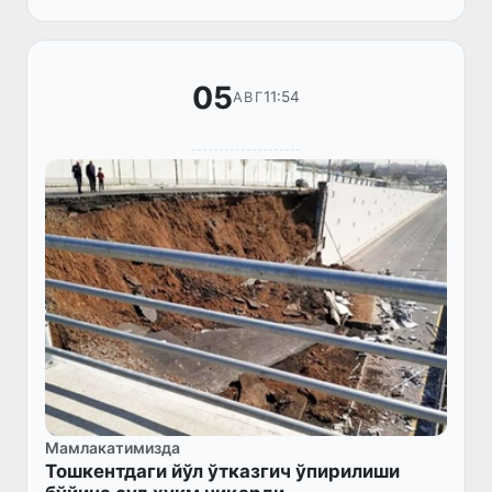
05
11:54
АВГ
Мамлакатимизда
Тошкентдаги йўл ўтказгич ўпирилиши