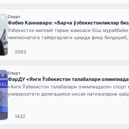
Спорт
Фабио Каннаваро: «Барча ўзбекистонликлар би
Ўзбекистон миллий терма жамоаси бош мураббийи
чемпионатига тайёргарлиги ҳақида фикр билдириб,
2063
Спорт
ФарДУ «Янги Ўзбекистон талабалари олимпиада
«Янги Ўзбекистон талабалари олимпиадаси» спорт
университети делегацияси юксак натижаларни қай
ғолиб деб топилди.
1432