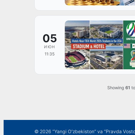
05
ИЮН
11:35
Showing
61
t
© 2026
“Yangi Oʻzbekiston” va “Pravda Vosto