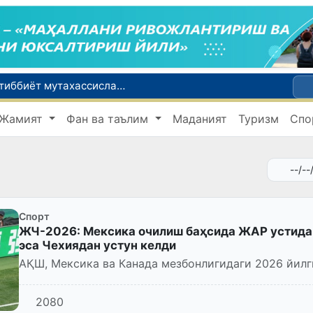
Чехия ва Словакияда ишламоқчи бўлган тиббиёт мутахассислари рўйхатга олинади
Боланинг фамилиясига отасининг исмини беришга рухсат берилади
Жамият
Фан ва таълим
Маданият
Туризм
Спо
Беҳруз Каримов фаолиятини Швейцариянинг «Лугано» клубида давом эттиради
Экстремистик ташкилотлар ва материалларнинг электрон реестри юритилади
Ўзбекистонда 2025 йилда коррупцияга оид жиноятлар бўйича 7 517 нафар шахс жавобгарликка тортилган
Спорт
ЖЧ-2026: Мексика очилиш баҳсида ЖАР устидан
эса Чехиядан устун келди
АҚШ, Мексика ва Канада мезбонлигидаги 2026 йилг
2080