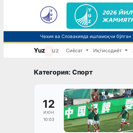
Yuz
uz
Сиёсат
Иқтисодиёт
Категория: Спорт
12
ИЮН
10:03