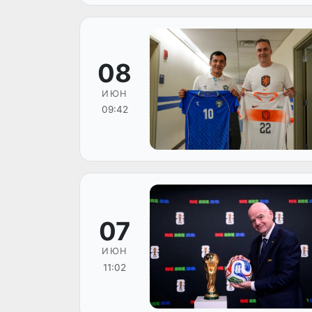
08
ИЮН
09:42
07
ИЮН
11:02