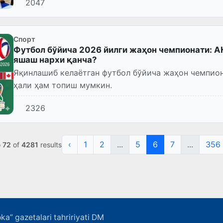
2047
Спорт
Футбол бўйича 2026 йилги жаҳон чемпионати: 
яшаш нархи қанча?
Яқинлашиб келаётган футбол бўйича жаҳон чемпио
ҳали ҳам топиш мумкин.
2326
‹
1
2
...
5
6
7
...
356
o
72
of
4281
results
ka” gazetalari tahririyati DM