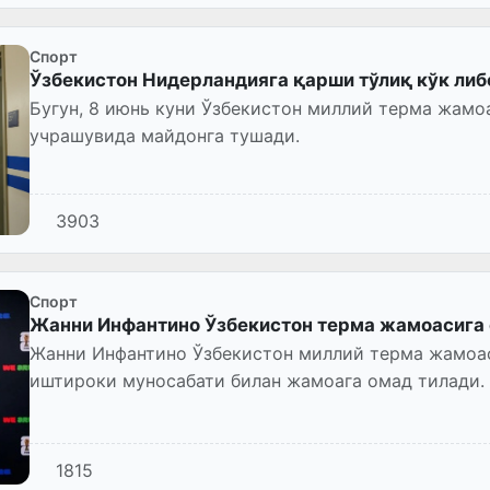
Спорт
Ўзбекистон Нидерландияга қарши тўлиқ кўк ли
Бугун, 8 июнь куни Ўзбекистон миллий терма жам
учрашувида майдонга тушади.
3903
Спорт
Жанни Инфантино Ўзбекистон терма жамоасига 
Жанни Инфантино Ўзбекистон миллий терма жамоа
иштироки муносабати билан жамоага омад тилади.
1815