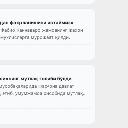
здан фахрланишини истаймиз»
 Фабио Каннаваро жамоанинг жаҳон
 мухлисларга мурожаат қилди.
си»нинг мутлақ ғолиби бўлди
 мусобақаларида Фарғона давлат
д этиб, умумжамоа ҳисобида мутлақ