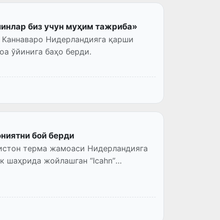
йинлар биз учун муҳим тажриба»
 Каннаваро Нидерландияга қарши
а ўйинига баҳо берди.
ниятни бой берди
истон терма жамоаси Нидерландияга
к шаҳрида жойлашган “Icahn”