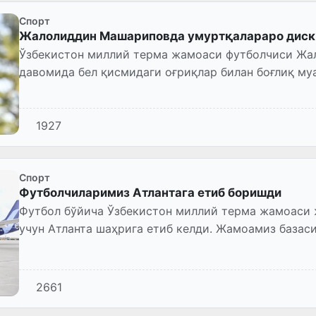
Спорт
Жалолиддин Машариповда умуртқалараро диск 
Ўзбекистон миллий терма жамоаси футболчиси Ж
давомида бел қисмидаги оғриқлар билан боғлиқ му
шунингдек, Канада ва Нид...
1927
Спорт
Футболчиларимиз Атлантага етиб боришди
Футбол бўйича Ўзбекистон миллий терма жамоаси
учун Атланта шаҳрига етиб келди. Жамоамиз базас
2661