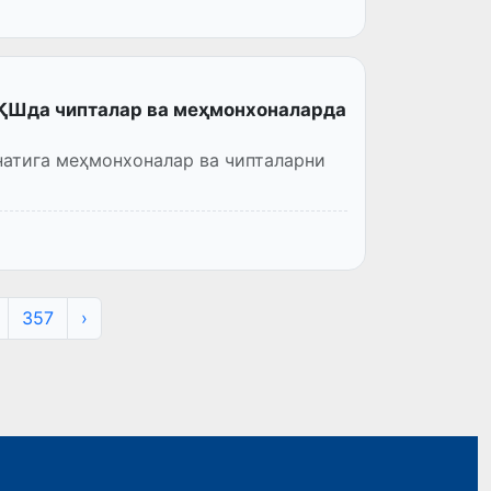
АҚШда чипталар ва меҳмонхоналарда
натига меҳмонхоналар ва чипталарни
357
›