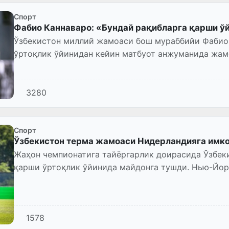
Спорт
Фабио Каннаваро: «Бундай рақибларга қарши ў
Ўзбекистон миллий жамоаси бош мураббийи Фабио
ўртоқлик ўйинидан кейин матбуот анжуманида жамо
3280
Спорт
Ўзбекистон терма жамоаси Нидерландияга имко
Жаҳон чемпионатига тайёргарлик доирасида Ўзбек
қарши ўртоқлик ўйинида майдонга тушди. Нью-Йор
стадионида ўтган баҳсда “о...
1578