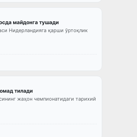
босда майдонга тушади
оаси Нидерландияга қарши ўртоқлик
омад тилади
сининг жаҳон чемпионатидаги тарихий