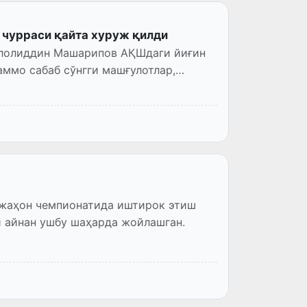
чурраси қайта хуруж қилди
алолиддин Машарипов АҚШдаги йиғин
аммо сабаб сўнгги машғулотлар,
 жаҳон чемпионатида иштирок этиш
и айнан ушбу шаҳарда жойлашган.