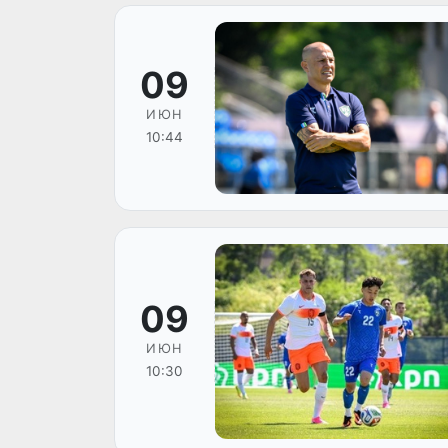
09
ИЮН
10:44
09
ИЮН
10:30