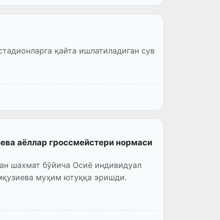
стадионларга қайта ишлатиладиган сув
ева аёллар гроссмейстери нормаси
ган шахмат бўйича Осиё индивидуал
мқузиева муҳим ютуққа эришди.