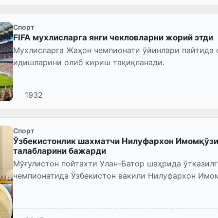
Спорт
FIFA мухлисларга янги чекловларни жорий этди
Мухлисларга Жаҳон чемпионати ўйинлари пайтида 
идишларини олиб кириш тақиқланади.
1932
Спорт
Ўзбекистонлик шахматчи Нилуфархон Имомқўзи
талабларини бажарди
Мўғулистон пойтахти Улан-Батор шаҳрида ўтказил
чемпионатида Ўзбекистон вакили Нилуфархон Имо