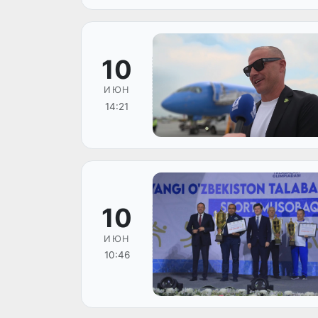
10
ИЮН
14:21
10
ИЮН
10:46