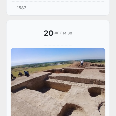
тезлаштирадиган ва дори-дармонларга
1587
чидамли бактерияларга қарши самарали
моддаларни аниқлаш имконини берадиган
янги синов ти...
20
14:30
ИЮЛ