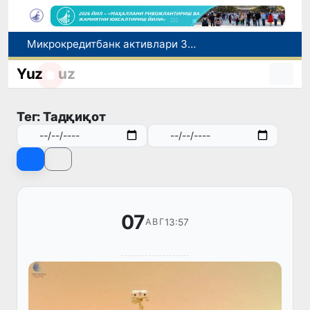
Микрокредитбанк активлари 30,7 трлн сўмга етди, Fitch рейтингни BB даражасига оширди
Малайзия Марказий Осиёда тиббий туризм йўналиши сифатидаги мавқеини мустаҳкамламоқда
Yuz
uz
Польшадаги элчихона кўмагида она ва бола Ватанга қайтарилди
Наманган шаҳрининг собиқ ҳокими Анвар Отаходжаевга нисбатан 11 йилга озодликдан маҳрум қилиш жазоси тайинланди
Тег: Тадқиқот
UZCERT давлат ташкилотлари ва корхоналарни оммавий киберҳужумлар ҳақида огоҳлантирди
07
13:57
АВГ