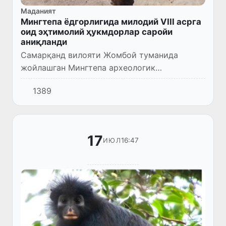
Маданият
Мингтепа ёдгорлигида милодий VIII асрга
оид эҳтимолий ҳукмдорлар саройи
аниқланди
Самарқанд вилояти Жомбой туманида
жойлашган Мингтепа археологик
ёдгорлигида олиб борилаётган тадқиқотлари
1389
давомида милодий VIII асрга оид эҳтимолий
ҳукмдорлар саройининг меъморий қ...
17
16:47
ИЮЛ