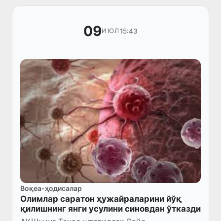
09
15:43
ИЮЛ
Воқеа-ҳодисалар
Олимлар саратон ҳужайраларини йўқ
қилишнинг янги усулини синовдан ўтказди