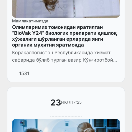
Мамлакатимизда
Олимларимиз томонидан яратилган
“BioVak Y24” биологик препарати қишлоқ
хўжалиги шўрланган ерларида янги
органик муҳитни яратмоқда
Қорақалпоғистон Республикасида хизмат
сафарида бўлиб турган вазир Қўнғиротбой
Шарипов маҳаллий олимларимиз ва “Yuma
1531
Green” корхонаси томонидан яратилган
“BioVak Y24” биологик преп...
23
17:25
ИЮЛ