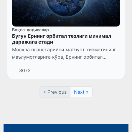
Воқеа-ҳодисалар
Бугун Ернинг орбитал тезлиги минимал
даражага етади
Москва планетарийси матбуот хизматининг
маълумотларига кўра, Ернинг орбитал
тезлиги 6 июль куни йиллик минимал
3072
даражага тушади.
« Previous
Next »