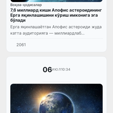
Воқеа-ҳодисалар
7,6 миллиард киши Апофис астероидининг
Ерга яқинлашишини кўриш имконига эга
бўлади
Ерга яқинлашаётган Апофис астероиди жуда
катта аудиторияга — миллиардлаб
одамларга кўринади.
2061
06
10:34
ИЮЛ