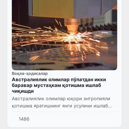
Воқеа-ҳодисалар
Австралиялик олимлар пўлатдан икки
баравар мустаҳкам қотишма ишлаб
чиқишди
Австралиялик олимлар юқори энтропияли
қотишма яратишнинг янги усулини ишлаб
чиқишди, у махсус иссиқлик билан ишлов
1486
берилгандан сўнг пўлатдан икки баравар
мустаҳкам бўлди.