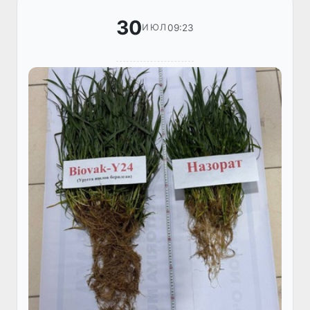
30
09:23
ИЮЛ