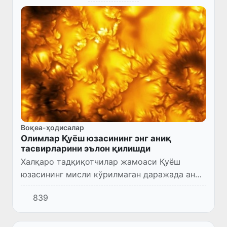
Воқеа-ҳодисалар
Олимлар Қуёш юзасининг энг аниқ
тасвирларини эълон қилишди
Халқаро тадқиқотчилар жамоаси Қуёш
юзасининг мисли кўрилмаган даражада аниқ
суратларини олди. Янги тасвирлар
839
олимларга ҳатто энг кучли қуёш
телескоплари томонидан ҳам кузатилмаган...