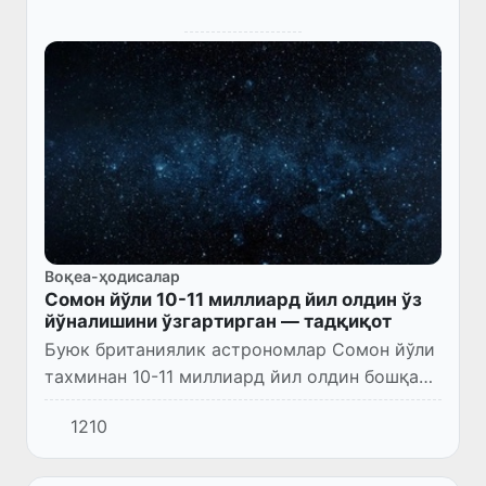
Воқеа-ҳодисалар
Сомон йўли 10-11 миллиард йил олдин ўз
йўналишини ўзгартирган — тадқиқот
Буюк британиялик астрономлар Сомон йўли
тахминан 10-11 миллиард йил олдин бошқа
галактика билан ҳалокатли тўқнашувга
1210
учраганига оид далилларни топишди.