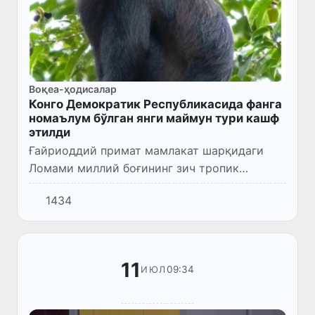
Воқеа-ҳодисалар
Конго Демократик Республикасида фанга
номаълум бўлган янги маймун тури кашф
этилди
Ғайриоддий примат мамлакат шарқидаги
Ломами миллий боғининг зич тропик
ўрмонларида дарахтда ўтирган ҳолда
1434
топилди.
11
09:34
ИЮЛ