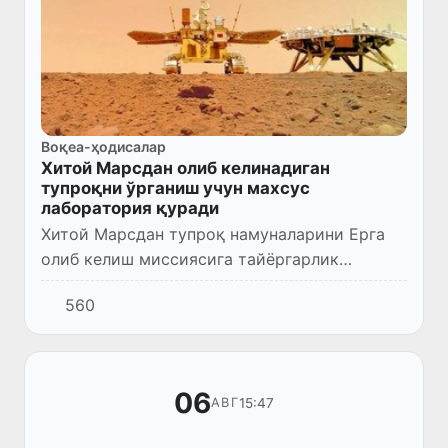
Воқеа-ҳодисалар
Хитой Марсдан олиб келинадиган
тупроқни ўрганиш учун махсус
лаборатория қуради
Хитой Марсдан тупроқ намуналарини Ерга
олиб келиш миссиясига тайёргарлик
доирасида сайёравий ҳимоя
560
лабораториясини қуришни
режалаштирмоқда.
06
15:47
АВГ