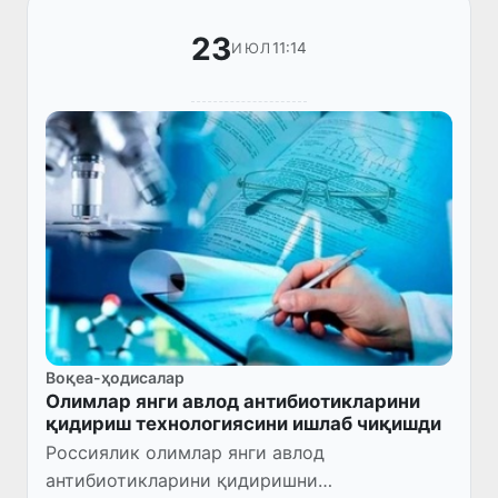
23
11:14
ИЮЛ
Воқеа-ҳодисалар
Олимлар янги авлод антибиотикларини
қидириш технологиясини ишлаб чиқишди
Россиялик олимлар янги авлод
антибиотикларини қидиришни