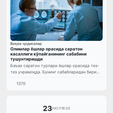
Воқеа-ҳодисалар
Олимлар ёшлар орасида саратон
касаллиги кўпайганининг сабабини
тушунтиришди
Баъзи саратон турлари ёшлар орасида тез-
тез учрамоқда. Бунинг сабабларидан бири
тананинг биологик қариши тезлашишидир.
1370
Вашингтон университети тиббиёт мактаби
олимлари келишди ана ш...
23
16:33
ИЮЛ