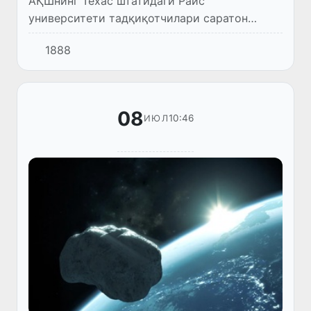
АҚШнинг Техас штатидаги Райс
университети тадқиқотчилари саратон
ҳужайраларини кимётерапия ёки жарроҳлик
1888
амалиётисиз йўқ қиладиган технологияни
намойиш этди.
08
10:46
ИЮЛ