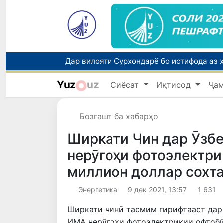
Yuz
uz
Сиёсат
Иқтисод
Ҷа
Бозгашт ба хабарҳо
Ширкати Чин дар Ӯзбе
нерӯгоҳи фотоэлектр
миллион доллар сохт
Энергетика
9 дек 2021, 13:57
1 631
Ширкати чинӣ тасмим гирифтааст дар
ИМА нерӯгоҳи фотоэлектрикии офтобӣ