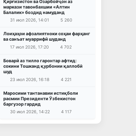
Қирғизистон ва Озарбойҷон аз
маркази тавонбахшии «Алтин
Балалик» боздид намуданд
31 июл 2026, 14:01
5 260
Лоиҳаҳои афзалиятноки соҳаи фарҳанг
ва санъат муаррифӣ шуданд
17 июл 2026, 17:20
4 702
Боварӣ аз тилло гаронтар афтид:
сокини Тошканд қурбонии қаллобӣ
шуд
23 июл 2026, 16:18
4 221
Маросими тантанавии истиқболи
расмии Президенти Ӯзбекистон
баргузор гардид
30 июл 2026, 14:22
4 117