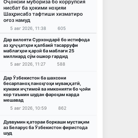
Оҷонсии мубориза бо коррупсия
нисбат ба ҳокими ноҳияи
Шаҳрисабз тафтиши хизматиро
оғоз намуд
5 авг 2026, 11:38
605
Дар вилояти Сурхондарё бо истифода
аз ҳуҷҷатҳои қалбакӣ тасарруфи
маблағҳои қарзӣ ба маблағи 25
миллиард сӯм ошкор гардид
5 авг 2026, 11:27
588
Дар Ӯзбекистон ба шахсони
бесарпаноҳ паноҳгоҳи муваққатӣ,
кумаки иҷтимоӣ ва имконияти бо ҷойи
кор таъмин шудан фароҳам карда
мешавад
5 авг 2026, 10:59
862
Дуввумин қатораи боркаши мустақим
аз Беларус ба Ӯзбекистон фиристода
шуд