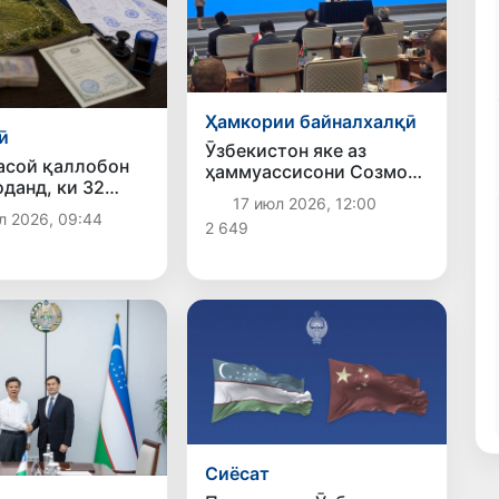
Ҳамкории байналхалқӣ
ӣ
Ӯзбекистон яке аз
асой қаллобон
ҳаммуассисони Созмони
оданд, ки 32
ҷаҳонии ҳамкорӣ дар
17 июл 2026, 12:00
аминро расмӣ
соҳаи зеҳни сунъӣ
л 2026, 09:44
2 649
д ва 5 ҳазор
о аз худ карданд
Сиёсат