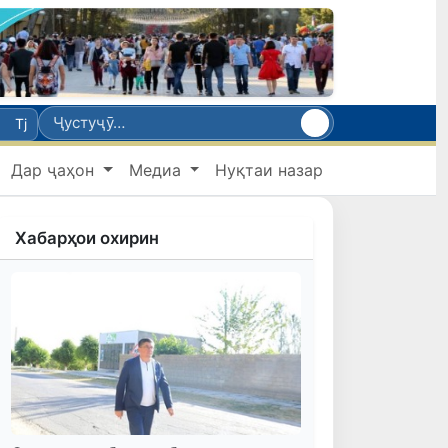
Tj
Дар ҷаҳон
Медиа
Нуқтаи назар
Хабарҳои охирин