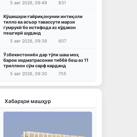
5 авг 2026, 09:49
831
Кӯшишҳои ғайриқонунии интиқоли
тилло ва асъор тавассути марзи
гумрукӣ бо истифода аз кӯдакон
пешгирӣ шуданд
5 авг 2026, 09:39
607
Ӯзбекистониён дар тӯли шаш моҳ
барои хидматрасонии тиббӣ беш аз 11
триллион сӯм сарф карданд
5 авг 2026, 09:30
755
Хабарҳои машҳур