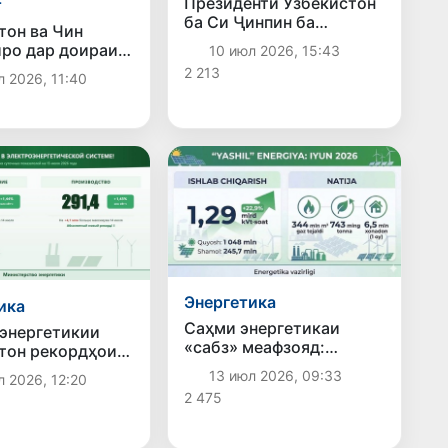
Президенти Ӯзбекистон
т
ба Си Ҷинпин ба
тон ва Чин
муносибати обхезӣ ва
ро дар доираи
10 июл 2026, 15:43
сӯхтори дар Чин изҳори
роҳи оҳани «Чин
2 213
ҳамдардӣ кард
л 2026, 11:40
зистон –
тон» густариш
нд
Энергетика
ика
Саҳми энергетикаи
энергетикии
«сабз» меафзояд:
тон рекордҳои
истеҳсоли нерӯи барқ аз
ошт: истеъмол ва
13 июл 2026, 09:33
л 2026, 12:20
нерӯгоҳҳои офтобӣ ва
ли неруи барқ ба
2 475
бодӣ дар моҳи июн 22,9
есобиқа расид
фоиз афзоиш ёфт