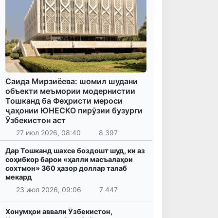
Саида Мирзиёева: шомил шудани
объекти меъмории модернистии
Тошканд ба Феҳристи мероси
ҷаҳонии ЮНЕСКО пирӯзии бузурги
Ӯзбекистон аст
27 июл 2026, 08:40
8 397
Дар Тошканд шахсе боздошт шуд, ки аз
соҳибкор барои «ҳалли масъалаҳои
сохтмон» 360 ҳазор доллар талаб
мекард
23 июл 2026, 09:06
7 447
Хонумҳои аввали Ӯзбекистон,