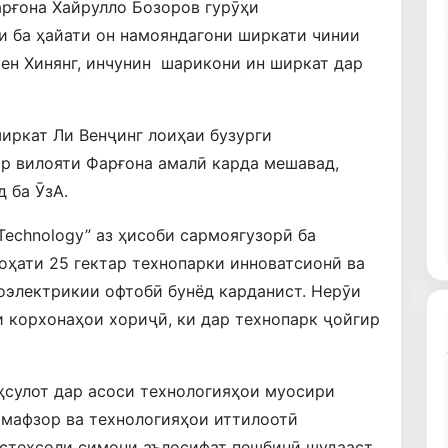
арғона Хайрулло Бозоров гурӯҳи
ки ба ҳайати он намояндагони ширкати чинии
 Чен Хинянг, инчунин шарикони ин ширкат дар
иркат Ли Венҷинг лоиҳаи бузурги
р вилояти Фарғона амалӣ карда мешавад,
д ба ӮзА.
Technology” аз ҳисоби сармоягузорӣ ба
ҳати 25 гектар технопарки инноватсионӣ ва
оэлектрикии офтобӣ бунёд карданист. Нерӯи
 корхонаҳои хориҷӣ, ки дар технопарк ҷойгир
ҳсулот дар асоси технологияҳои муосири
рмафзор ва технологияҳои иттилоотӣ
истеҳсоли симони аълосифат пешбинӣ шудааст.