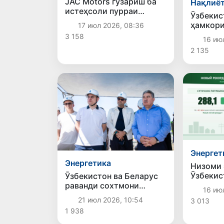
JAC Motors гузариш ба
Нақлиё
истеҳсоли пурраи
Ӯзбекис
мошинҳоро дар
ҳамкори
17 июл 2026, 08:36
Ӯзбекистон суръат
лоиҳаи 
3 158
мебахшад
16 ию
– Қирғи
2 135
Ӯзбекис
медиҳа
Энергет
Энергетика
Низоми 
Ӯзбекис
Ӯзбекистон ва Беларус
нав гуз
раванди сохтмони
16 ию
истеҳсо
неругоҳи атомиро дар
21 июл 2026, 10:54
3 013
ҳадди б
вилояти Ҷиззах баррасӣ
1 938
карданд