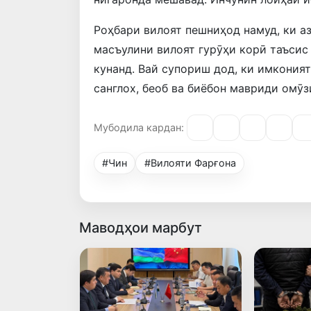
Роҳбари вилоят пешниҳод намуд, ки а
масъулини вилоят гурӯҳи корӣ таъсис 
кунанд. Вай супориш дод, ки имкония
санглох, беоб ва биёбон мавриди омӯ
Мубодила кардан:
#Чин
#Вилояти Фарғона
Маводҳои марбут