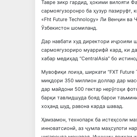
Тавре зикр гардид, ҳокими вилояти Ф
сармоягузоронро ба ҳузур пазируфт, 
«Fht Future Technology» Ли Венҷин ва
Ӯзбекистон шомиланд.
Дар навбати худ директори иҷроияи ш
сармоягузориро муаррифӣ кард, ки да
хабар медиҳад “CentralAsia” бо истино
Мувофиқи лоиҳа, ширкати “FXT Future 
миқдори 350 миллион доллар дар масо
дар майдони 500 гектар нерӯгоҳи фот
барқи тавлидшуда бояд барои таъмини
хоҳанд шуд, равона карда шавад.
Ҳамзамон, технопарк ба истеҳсоли ма
инноватсионӣ, аз ҷумла маҳсулоти на
нигаронда мешавад. Инчунин лоиҳаи 