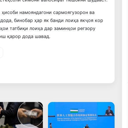
з ҳисоби намояндагони сармоягузорон ва
дода, бинобар ҳар як банди лоиҳа якҷоя кор
тҳои татбиқи лоиҳа дар заминҳои регзору
зиш қарор дода шавад.