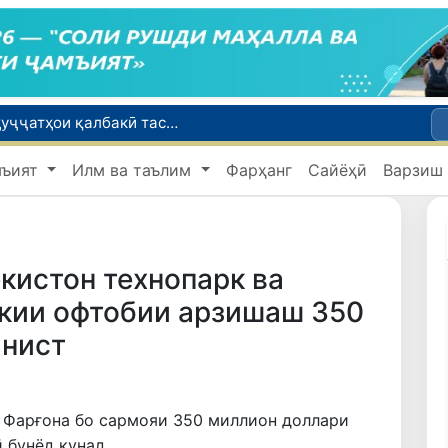
Дар вилояти Сурхондарё бо истифода аз ҳуҷҷатҳои қалбакӣ тасарруфи маблағҳои қарзӣ ба маблағи 25 миллиард сӯм ошкор гардид
Дар Ӯзбекистон ба шахсони бесарпаноҳ паноҳгоҳи муваққатӣ, кумаки иҷтимоӣ ва имконияти бо ҷойи кор таъмин шудан фароҳам карда мешавад
мъият
Илм ва таълим
Фарҳанг
Сайёҳӣ
Варзиш
Дуввумин қатораи боркаши мустақим аз Беларус ба Ӯзбекистон фиристода шуд
Кӯшишҳои ғайриқонунии интиқоли тилло ва асъор тавассути марзи гумрукӣ бо истифода аз кӯдакон пешгирӣ шуданд
Оҷонсии мубориза бо коррупсия нисбат ба ҳокими ноҳияи Шаҳрисабз тафтиши хизматиро оғоз намуд
кистон технопарк ва
икии офтобии арзишаш 350
анист
 Фарғона бо сармояи 350 миллион доллари
 бунёд кунад.