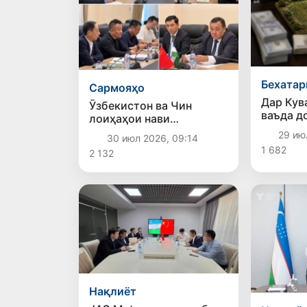
Бехатар
Сармояҳо
Дар Кув
Ӯзбекистон ва Чин
ваъда д
лоиҳаҳои нави
сотих з
сармоягузориро дар
29 ию
30 июл 2026, 09:14
мекунан
соҳаи сохтмон баррасӣ
1 682
2 132
долларр
карданд
Нақлиёт