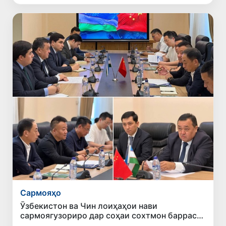
Сармояҳо
Ӯзбекистон ва Чин лоиҳаҳои нави
сармоягузориро дар соҳаи сохтмон баррасӣ
карданд