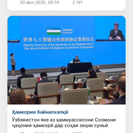
30 июл 2026, 09:14
2 191
Ҳамкории байналхалқӣ
Ӯзбекистон яке аз ҳаммуассисони Созмони
ҷаҳонии ҳамкорӣ дар соҳаи зеҳни сунъӣ