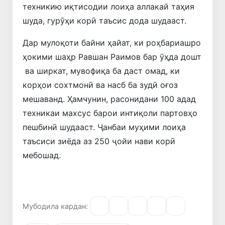
техникию иқтисодии лоиҳа аллакай таҳия
шуда, гурӯҳи корӣ таъсис дода шудааст.
Дар мулоқоти байни ҳайат, ки роҳбариашро
ҳокими шаҳр Равшан Раимов бар ӯҳда дошт
ва ширкат, мувофиқа ба даст омад, ки
корҳои сохтмонӣ ва насб ба зудӣ оғоз
мешаванд. Ҳамчунин, расонидани 100 адад
техникаи махсус барои интиқоли партовҳо
пешбинӣ шудааст. Ҷанбаи муҳими лоиҳа
таъсиси зиёда аз 250 ҷойи нави корӣ
мебошад.
Мубодила кардан: