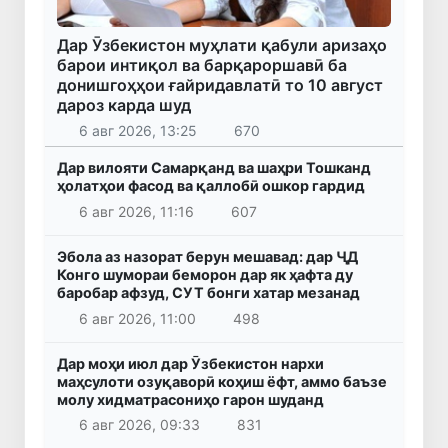
Дар Ӯзбекистон муҳлати қабули аризаҳо
барои интиқол ва барқароршавӣ ба
донишгоҳҳои ғайридавлатӣ то 10 август
дароз карда шуд
6 авг 2026, 13:25
670
Дар вилояти Самарқанд ва шаҳри Тошканд
ҳолатҳои фасод ва қаллобӣ ошкор гардид
6 авг 2026, 11:16
607
Эбола аз назорат берун мешавад: дар ҶД
Конго шумораи беморон дар як ҳафта ду
баробар афзуд, СУТ бонги хатар мезанад
6 авг 2026, 11:00
498
Дар моҳи июл дар Ӯзбекистон нархи
маҳсулоти озуқаворӣ коҳиш ёфт, аммо баъзе
молу хидматрасониҳо гарон шуданд
6 авг 2026, 09:33
831