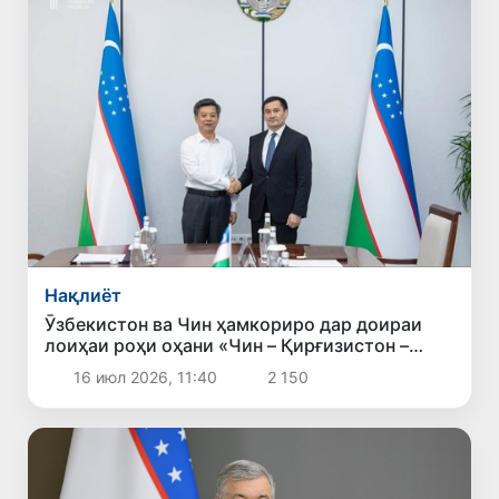
Нақлиёт
Ӯзбекистон ва Чин ҳамкориро дар доираи
лоиҳаи роҳи оҳани «Чин – Қирғизистон –
Ӯзбекистон» густариш медиҳанд
16 июл 2026, 11:40
2 150