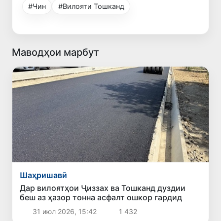
#Чин
#Вилояти Тошканд
Маводҳои марбут
Шаҳришавӣ
Дар вилоятҳои Ҷиззах ва Тошканд дуздии
беш аз ҳазор тонна асфалт ошкор гардид
31 июл 2026, 15:42
1 432