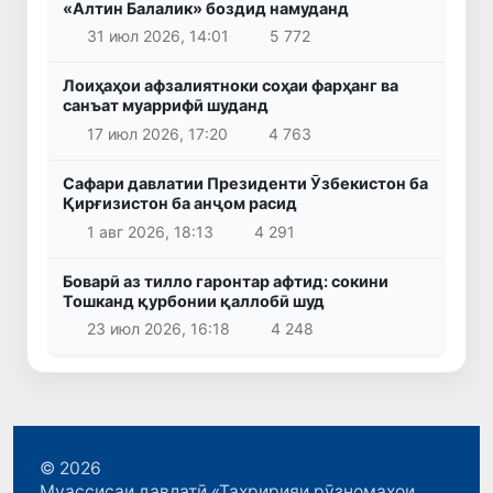
«Алтин Балалик» боздид намуданд
31 июл 2026, 14:01
5 772
Лоиҳаҳои афзалиятноки соҳаи фарҳанг ва
санъат муаррифӣ шуданд
17 июл 2026, 17:20
4 763
Сафари давлатии Президенти Ӯзбекистон ба
Қирғизистон ба анҷом расид
1 авг 2026, 18:13
4 291
Боварӣ аз тилло гаронтар афтид: сокини
Тошканд қурбонии қаллобӣ шуд
23 июл 2026, 16:18
4 248
© 2026
Муассисаи давлатӣ «Таҳририяи рӯзномаҳои