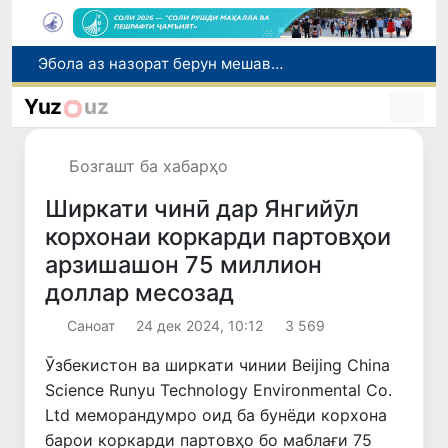
Дар моҳи июл дар Ӯзбекистон нархи маҳсулоти озуқаворӣ коҳиш ёфт, аммо баъзе молу хидматрасониҳо гарон шуданд
Дар Сенат тадбирҳои беҳтар намудани мавқеи Ӯзбекистон дар рейтингҳо ва индексҳои байналмилалӣ баррасӣ шуданд
Yuz
uz
Сарвари ВКХ-и Ӯзбекистон бо роҳбарияти Ҳиндустон музокирот анҷом дода, дар Форуми соҳибкории Ӯзбекистону Ҳиндустон иштирок кард
Дар вилояти Самарқанд ва шаҳри Тошканд ҳолатҳои фасод ва қаллобӣ ошкор гардид
Бозгашт ба хабарҳо
Эбола аз назорат берун мешавад: дар ҶД Конго шумораи беморон дар як ҳафта ду баробар афзуд, СУТ бонги хатар мезанад
Ширкати чинӣ дар Янгийӯл
корхонаи коркарди партовҳои
арзишашон 75 миллион
доллар месозад
Саноат
24 дек 2024, 10:12
3 569
Ӯзбекистон ва ширкати чинии Beijing China
Science Runyu Technology Environmental Co.
Ltd меморандумро оид ба бунёди корхона
барои коркарди партовҳо бо маблағи 75