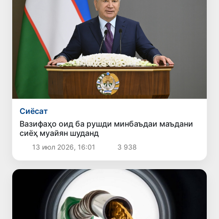
Сиёсат
Вазифаҳо оид ба рушди минбаъдаи маъдани
сиёҳ муайян шуданд
13 июл 2026, 16:01
3 938