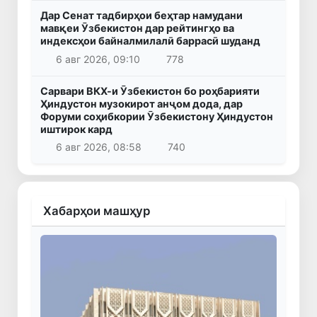
Дар Сенат тадбирҳои беҳтар намудани
мавқеи Ӯзбекистон дар рейтингҳо ва
индексҳои байналмилалӣ баррасӣ шуданд
6 авг 2026, 09:10
778
Сарвари ВКХ-и Ӯзбекистон бо роҳбарияти
Ҳиндустон музокирот анҷом дода, дар
Форуми соҳибкории Ӯзбекистону Ҳиндустон
иштирок кард
6 авг 2026, 08:58
740
Хабарҳои машҳур