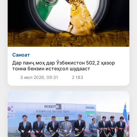
Саноат
Дар панҷ моҳ дар Ӯзбекистон 502,2 ҳазор
тонна бензин истеҳсол шудааст
3 июл 2026, 09:31
2 183