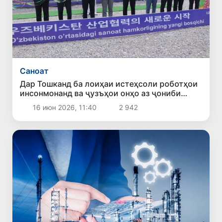
Саноат
Дар Тошканд ба лоиҳаи истеҳсоли роботҳои
инсонмонанд ва ҷузъҳои онҳо аз ҷониби
ширкати ROBOTIS оғоз ёфт
16 июн 2026, 11:40
2 942