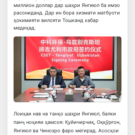
миллион доллар дар шаҳри Янгиюл ба имзо
расониданд. Дар ин бора хизмати матбуоти
ҳокимияти вилояти Тошканд хабар
медиҳад.
Лоиҳаи нав на танҳо шаҳри Янгиюл, балки
панҷ ноҳияи ҳамсоя: Қуйичирчиқ, Оққӯрғон,
Янгиюл ва Чинозро фаро мегирад. Асосҳои