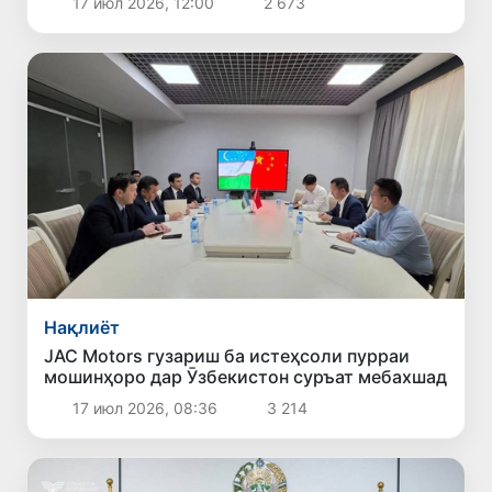
17 июл 2026, 12:00
2 673
Нақлиёт
JAC Motors гузариш ба истеҳсоли пурраи
мошинҳоро дар Ӯзбекистон суръат мебахшад
17 июл 2026, 08:36
3 214