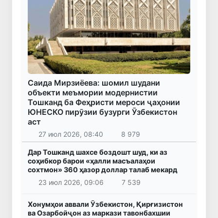
Саида Мирзиёева: шомил шудани
объекти меъмории модернистии
Тошканд ба Феҳристи мероси ҷаҳонии
ЮНЕСКО пирӯзии бузурги Ӯзбекистон
аст
27 июл 2026, 08:40
8 979
Дар Тошканд шахсе боздошт шуд, ки аз
соҳибкор барои «ҳалли масъалаҳои
сохтмон» 360 ҳазор доллар талаб мекард
23 июл 2026, 09:06
7 539
Хонумҳои аввали Ӯзбекистон, Қирғизистон
ва Озарбойҷон аз маркази тавонбахшии