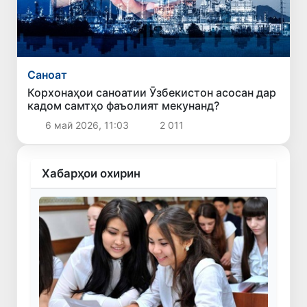
Саноат
Корхонаҳои саноатии Ӯзбекистон асосан дар
кадом самтҳо фаъолият мекунанд?
6 май 2026, 11:03
2 011
Хабарҳои охирин