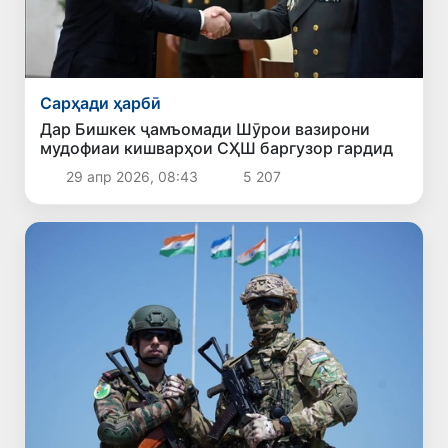
Сарҳади ҳарбӣ
Дар Бишкек ҷамъомади Шӯрои вазирони
мудофиаи кишварҳои СҲШ баргузор гардид
29 апр 2026, 08:43
5 207