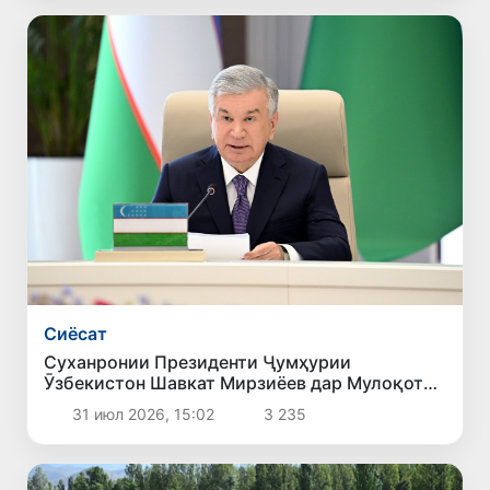
Сиёсат
Суханронии Президенти Ҷумҳурии
Ӯзбекистон Шавкат Мирзиёев дар Мулоқоти
машваратии ғайрирасмии сарони давлатҳои
31 июл 2026, 15:02
3 235
Осиёи Марказӣ ва Озарбойҷон