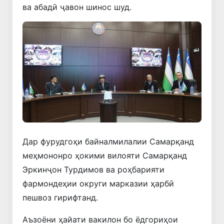
ва абадӣ ҷавон шинос шуд.
Дар фурудгоҳи байналмилалии Самарқанд
меҳмононро ҳокими вилояти Самарқанд
Эркинҷон Турдимов ва роҳбарияти
фармондеҳии округи марказии ҳарбӣ
пешвоз гирифтанд.
Аъзоёни ҳайати вакилон бо ёдгориҳои