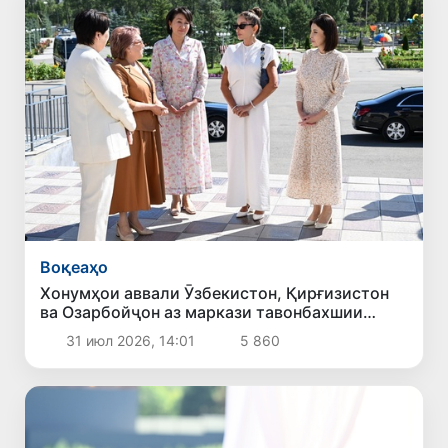
Воқеаҳо
Хонумҳои аввали Ӯзбекистон, Қирғизистон
ва Озарбойҷон аз маркази тавонбахшии
«Алтин Балалик» боздид намуданд
31 июл 2026, 14:01
5 860