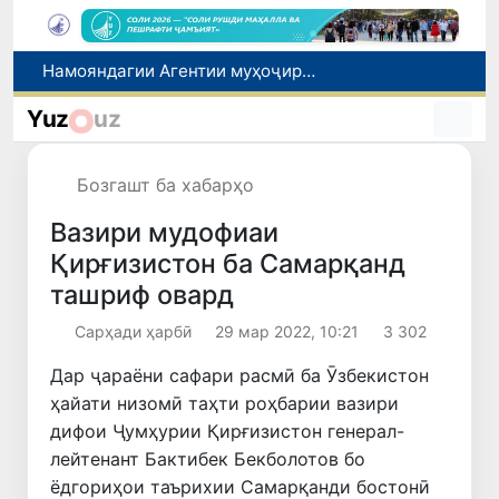
Дастаи мунтахаби Ӯзбекистон ба даври чорякниҳоии «Бозиҳои Оянда – 2026» дар Остона роҳ ёфт
Дар вилояти Самарқанд ва шаҳри Тошканд ҳолатҳои фасод ва қаллобӣ ошкор гардид
Yuz
uz
Эбола аз назорат берун мешавад: дар ҶД Конго шумораи беморон дар як ҳафта ду баробар афзуд, СУТ бонги хатар мезанад
Шаҳрвандони Ӯзбекистон метавонанд дар доираи барномаи H-2A ба корҳои мавсимии кишоварзӣ дар ИМА сафарбар шаванд
Бозгашт ба хабарҳо
Намояндагии Агентии муҳоҷират дар Москва моҳи июл ба зиёда аз 1,8 ҳазор шаҳрванди Ӯзбекистон кумак расонд
Вазири мудофиаи
Қирғизистон ба Самарқанд
ташриф овард
Сарҳади ҳарбӣ
29 мар 2022, 10:21
3 302
Дар ҷараёни сафари расмӣ ба Ӯзбекистон
ҳайати низомӣ таҳти роҳбарии вазири
дифои Ҷумҳурии Қирғизистон генерал-
лейтенант Бактибек Бекболотов бо
ёдгориҳои таърихии Самарқанди бостонӣ