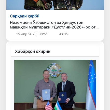
Сарҳади ҳарбӣ
Низомиёни Ӯзбекистон ва Ҳиндустон
машқҳои муштараки «Дустлик-2026»-ро оғоз
карданд
15 апр 2026, 08:51
4 615
Хабарҳои охирин