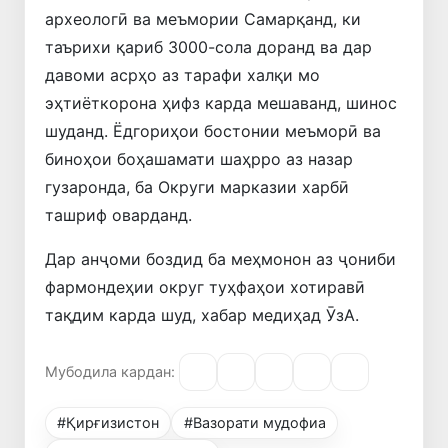
археологӣ ва меъмории Самарқанд, ки
таърихи қариб 3000-сола доранд ва дар
давоми асрҳо аз тарафи халқи мо
эҳтиёткорона ҳифз карда мешаванд, шинос
шуданд. Ёдгориҳои бостонии меъморӣ ва
биноҳои боҳашамати шаҳрро аз назар
гузаронда, ба Округи марказии харбӣ
ташриф оварданд.
Дар анҷоми боздид ба меҳмонон аз ҷониби
фармондеҳии округ туҳфаҳои хотиравӣ
тақдим карда шуд, хабар медиҳад ӮзА.
Мубодила кардан:
#Қирғизистон
#Вазорати мудофиа