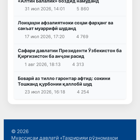
«Алтин Балалик» боздид намуданд
31 июл 2026, 14:01
5 860
Лоиҳаҳои афзалиятноки соҳаи фарҳанг ва
санъат муаррифӣ шуданд
17 июл 2026, 17:20
4 769
Сафари давлатии Президенти Ӯзбекистон ба
Қирғизистон ба анҷом расид
1 авг 2026, 18:13
4 313
Боварӣ аз тилло гаронтар афтид: сокини
Тошканд қурбонии қаллобӣ шуд
23 июл 2026, 16:18
4 254
© 2026
Муассисаи давлатӣ «Таҳририяи рӯзномаҳои