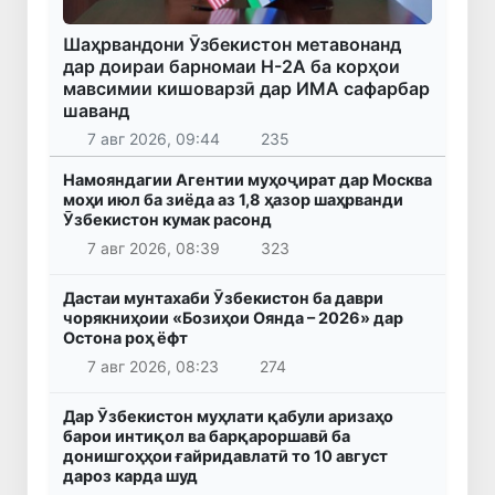
Шаҳрвандони Ӯзбекистон метавонанд
дар доираи барномаи H-2A ба корҳои
мавсимии кишоварзӣ дар ИМА сафарбар
шаванд
7 авг 2026, 09:44
235
Намояндагии Агентии муҳоҷират дар Москва
моҳи июл ба зиёда аз 1,8 ҳазор шаҳрванди
Ӯзбекистон кумак расонд
7 авг 2026, 08:39
323
Дастаи мунтахаби Ӯзбекистон ба даври
чорякниҳоии «Бозиҳои Оянда – 2026» дар
Остона роҳ ёфт
7 авг 2026, 08:23
274
Дар Ӯзбекистон муҳлати қабули аризаҳо
барои интиқол ва барқароршавӣ ба
донишгоҳҳои ғайридавлатӣ то 10 август
дароз карда шуд