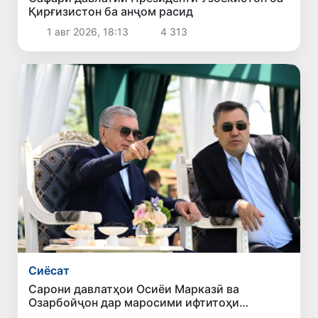
Қирғизистон ба анҷом расид
1 авг 2026, 18:13
4 313
Сиёсат
Сарони давлатҳои Осиёи Марказӣ ва
Озарбойҷон дар маросими ифтитоҳи
чемпионати ҷаҳонии варзиши обии моторӣ