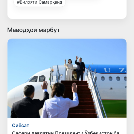
#Вилояти Самарқанд
Маводҳои марбут
Сиёсат
Сафари давлатии Президенти Ӯзбекистон ба