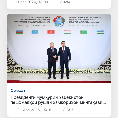
1 авг 2026, 13:09
3 484
ширкат карданд
Сиёсат
Президенти Ҷумҳурии Ӯзбекистон
пешомадҳои рушди ҳамкориҳои минтақавии
кишварҳои Осиёи Марказӣ ва Озарбойҷонро
31 июл 2026, 15:16
3 895
муайян намуд