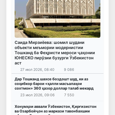
Саида Мирзиёева: шомил шудани
объекти меъмории модернистии
Тошканд ба Феҳристи мероси ҷаҳонии
ЮНЕСКО пирӯзии бузурги Ӯзбекистон
аст
27 июл 2026, 08:40
9 086
Дар Тошканд шахсе боздошт шуд, ки аз
соҳибкор барои «ҳалли масъалаҳои
сохтмон» 360 ҳазор доллар талаб мекард
23 июл 2026, 09:06
7 550
Хонумҳои аввали Ӯзбекистон, Қирғизистон
ва Озарбойҷон аз маркази тавонбахшии