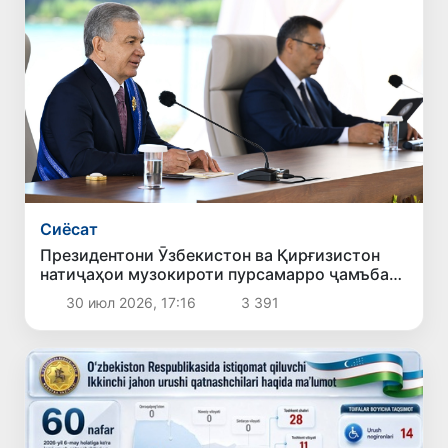
Сиёсат
Президентони Ӯзбекистон ва Қирғизистон
натиҷаҳои музокироти пурсамарро ҷамъбаст
карданд
30 июл 2026, 17:16
3 391