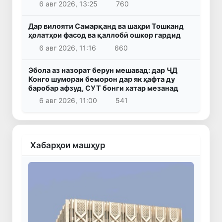
6 авг 2026, 13:25
760
Дар вилояти Самарқанд ва шаҳри Тошканд
ҳолатҳои фасод ва қаллобӣ ошкор гардид
6 авг 2026, 11:16
660
Эбола аз назорат берун мешавад: дар ҶД
Конго шумораи беморон дар як ҳафта ду
баробар афзуд, СУТ бонги хатар мезанад
6 авг 2026, 11:00
541
Хабарҳои машҳур