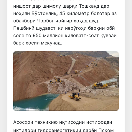
иншоот дар шимолу шарқи Тошканд дар
ноҳияи Бӯстонлиқ, 45 километр болотар аз
обанбори Чорбоғ ҷойгир хоҳад шуд.
Пешбинӣ шудааст, ки нерӯгоҳи барқии обӣ
соле то 950 миллион киловатт-соат қувваи
барқ ҳосил мекунад.
Асосҳои техникию иқтисодии истифодаи
иқтидори гидроэнергетикии дарёи Пском