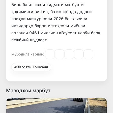
Бино ба иттилои хидмати матбуоти
ҳокимияти вилоят, ба истифода додани
лоиҳаи мазкур соли 2026 бо таъсиси
иқтидорҳо барои истеҳсоли миёнаи
солонаи 946,1 миллион кВт/соат нерӯи барқ ​​
пешбинӣ шудааст.
Мубодила кардан:
#Вилояти Тошканд
Маводҳои марбут