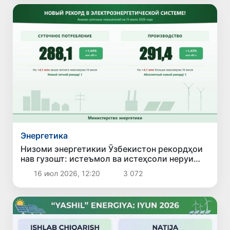
Энергетика
Низоми энергетикии Ӯзбекистон рекордҳои
нав гузошт: истеъмол ва истеҳсоли неруи
барқ ба ҳадди бесобиқа расид
16 июл 2026, 12:20
3 072