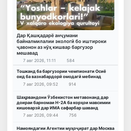
Дар Қашқадарё анҷумани
байналмилалии экологӣ бо иштироки
ҷавонон аз нӯҳ кишвар баргузор
мешавад
7 авг 2026, 11:11
584
Тошканд ба баргузории чемпионати Осиё
оид ба вазнабардорӣ омодагӣ мебинад
7 авг 2026, 09:52
914
Шаҳрвандони Ӯзбекистон метавонанд дар
доираи барномаи H-2A ба корҳои мавсимии
кишоварзӣ дар ИМА сафарбар шаванд
7 авг 2026, 09:44
756
Намояндагии Агентии муҳоҷират дар Москва