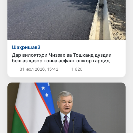
Шаҳришавӣ
Дар вилоятҳои Ҷиззах ва Тошканд дуздии
беш аз ҳазор тонна асфалт ошкор гардид
31 июл 2026, 15:42
1 620