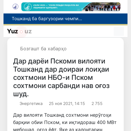
Шаҳрвандони Ӯзбекистон метавонанд дар доираи барномаи H-2A ба корҳои мавсимии кишоварзӣ дар ИМА сафарбар шаванд
Намояндагии Агентии муҳоҷират дар Москва моҳи июл ба зиёда аз 1,8 ҳазор шаҳрванди Ӯзбекистон кумак расонд
Yuz
uz
Дастаи мунтахаби Ӯзбекистон ба даври чорякниҳоии «Бозиҳои Оянда – 2026» дар Остона роҳ ёфт
Дар Қашқадарё анҷумани байналмилалии экологӣ бо иштироки ҷавонон аз нӯҳ кишвар баргузор мешавад
Бозгашт ба хабарҳо
Тошканд ба баргузории чемпионати Осиё оид ба вазнабардорӣ омодагӣ мебинад
Дар дарёи Пскоми вилояти
Тошканд дар доираи лоиҳаи
сохтмони НБО-и Пском
сохтмони сарбанди нав оғоз
шуд.
Энергетика
25 ноя 2021, 14:15
2 755
Дар вилояти Тошканд сохтмони нерӯгоҳи
барқии обии Пском, ки иқтидораш 400 МВт
мебошад, оғоз ёфт. Яке аз калонтарин