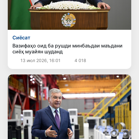
Сиёсат
Вазифаҳо оид ба рушди минбаъдаи маъдани
сиёҳ муайян шуданд
13 июл 2026, 16:01
4 018