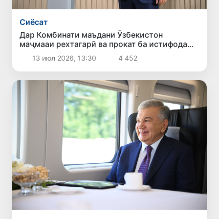
Сиёсат
Дар Комбинати маъдани Ӯзбекистон
маҷмааи рехтагарӣ ва прокат ба истифода
дода шуд
13 июл 2026, 13:30
4 452