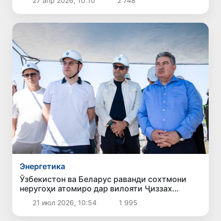
27 апр 2026, 10:10
2 748
Энергетика
Ӯзбекистон ва Беларус раванди сохтмони
неругоҳи атомиро дар вилояти Ҷиззах
баррасӣ карданд
21 июл 2026, 10:54
1 995