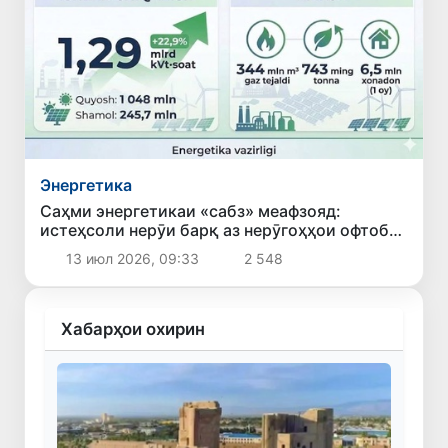
Энергетика
Саҳми энергетикаи «сабз» меафзояд:
истеҳсоли нерӯи барқ аз нерӯгоҳҳои офтобӣ
ва бодӣ дар моҳи июн 22,9 фоиз афзоиш ёфт
13 июл 2026, 09:33
2 548
Хабарҳои охирин