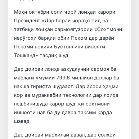
Моҳи октябри соли ҷорӣ лоиҳаи қарори
Президент «Дар бораи чораҳо оид ба
татбиқи лоиҳаи сармоягузории «Сохтмони
нерӯгоҳи барқии обии Пском дар дарёи
Пскоми ноҳияи Бӯстонлиқи вилояти
Тошканд» тасдиқ шуд.
Дар доираи лоиҳа азхудкунии сармоя ба
маблағи умумии 799,6 миллион доллар ба
нақша гирифта шудааст. Дар асоси ҳаҷми
кор ва мураккабии технологии дар лоиҳа
пешбинишуда қарор шуд, ки сохтмони
иншооти нав ба ду давра тақсим карда
шавад.
Дар доираи марҳилаи аввал, дар солҳои