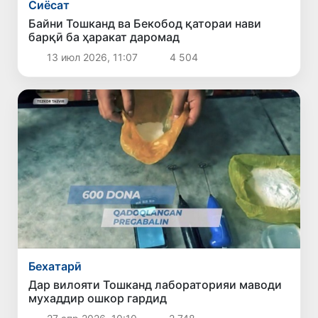
Сиёсат
Байни Тошканд ва Бекобод қатораи нави
барқӣ ба ҳаракат даромад
13 июл 2026, 11:07
4 504
Бехатарӣ
Дар вилояти Тошканд лабораторияи маводи
мухаддир ошкор гардид