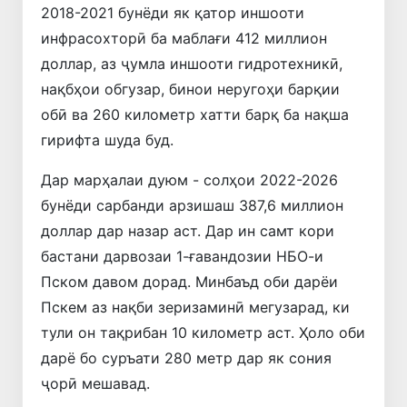
2018-2021 бунёди як қатор иншооти
инфрасохторӣ ба маблағи 412 миллион
доллар, аз ҷумла иншооти гидротехникӣ,
нақбҳои обгузар, бинои неругоҳи барқии
обӣ ва 260 километр хатти барқ ​​ба нақша
гирифта шуда буд.
Дар марҳалаи дуюм - солҳои 2022-2026
бунёди сарбанди арзишаш 387,6 ​​миллион
доллар дар назар аст. Дар ин самт кори
бастани дарвозаи 1-ғавандозии НБО-и
Пском давом дорад. Минбаъд оби дарёи
Пскем аз нақби зеризаминӣ мегузарад, ки
тули он тақрибан 10 километр аст. Ҳоло оби
дарё бо суръати 280 метр дар як сония
ҷорӣ мешавад.