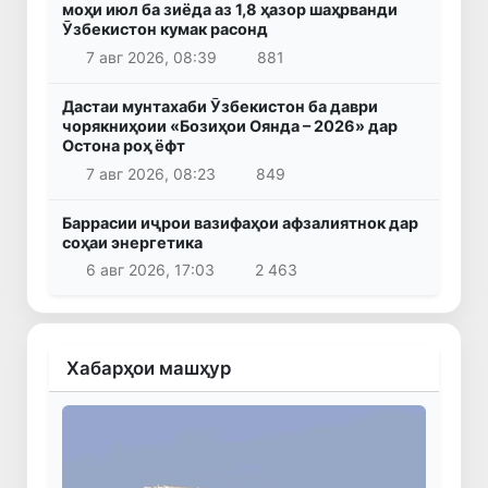
моҳи июл ба зиёда аз 1,8 ҳазор шаҳрванди
Ӯзбекистон кумак расонд
7 авг 2026, 08:39
881
Дастаи мунтахаби Ӯзбекистон ба даври
чорякниҳоии «Бозиҳои Оянда – 2026» дар
Остона роҳ ёфт
7 авг 2026, 08:23
849
Баррасии иҷрои вазифаҳои афзалиятнок дар
соҳаи энергетика
6 авг 2026, 17:03
2 463
Хабарҳои машҳур