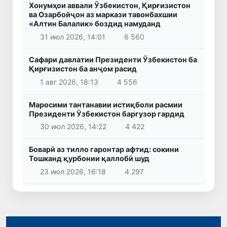
Хонумҳои аввали Ӯзбекистон, Қирғизистон
ва Озарбойҷон аз маркази тавонбахшии
«Алтин Балалик» боздид намуданд
31 июл 2026, 14:01
6 560
Сафари давлатии Президенти Ӯзбекистон ба
Қирғизистон ба анҷом расид
1 авг 2026, 18:13
4 556
Маросими тантанавии истиқболи расмии
Президенти Ӯзбекистон баргузор гардид
30 июл 2026, 14:22
4 422
Боварӣ аз тилло гаронтар афтид: сокини
Тошканд қурбонии қаллобӣ шуд
23 июл 2026, 16:18
4 297