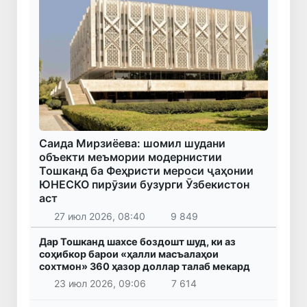
Саида Мирзиёева: шомил шудани
объекти меъмории модернистии
Тошканд ба Феҳристи мероси ҷаҳонии
ЮНЕСКО пирӯзии бузурги Ӯзбекистон
аст
27 июл 2026, 08:40
9 849
Дар Тошканд шахсе боздошт шуд, ки аз
соҳибкор барои «ҳалли масъалаҳои
сохтмон» 360 ҳазор доллар талаб мекард
23 июл 2026, 09:06
7 614