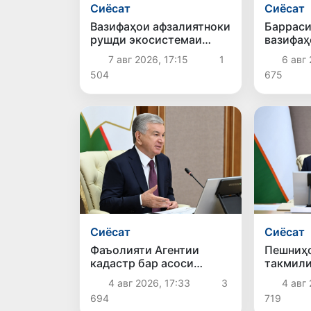
Сиёсат
Сиёсат
Вазифаҳои афзалиятноки
Барраси
рушди экосистемаи
вазифаҳ
зеҳни сунъӣ муайян
дар соҳ
7 авг 2026, 17:15
1
6 авг 
гардиданд
504
675
Сиёсат
Сиёсат
Фаъолияти Агентии
Пешниҳо
кадастр бар асоси
такмили
равишҳои нав ташкил
пардохт
4 авг 2026, 17:33
3
4 авг 
карда мешавад
хидматч
694
719
баррасӣ