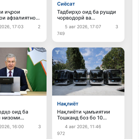
Сиёсат
и иҷрои
Тадбирҳо оид ба рушди
ои афзалиятнок
чорводорӣ ва
аи энергетика
паррандапарварӣ
2026, 17:03
2
5 авг 2026, 17:07
3
баррасӣ шуданд
749
Нақлиёт
дҳо оид ба
Нақлиёти ҷамъиятии
 низоми
Тошканд боз бо 10
и музди меҳнати
электробуси замонавӣ
2026, 16:00
3
4 авг 2026, 11:46
иёни давлатӣ
пурра шуд
972
 шуданд