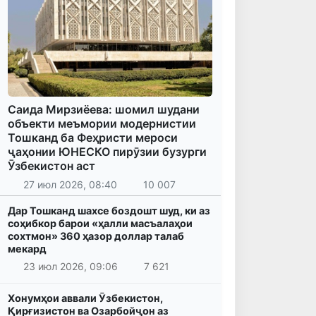
Саида Мирзиёева: шомил шудани
объекти меъмории модернистии
Тошканд ба Феҳристи мероси
ҷаҳонии ЮНЕСКО пирӯзии бузурги
Ӯзбекистон аст
27 июл 2026, 08:40
10 007
Дар Тошканд шахсе боздошт шуд, ки аз
соҳибкор барои «ҳалли масъалаҳои
сохтмон» 360 ҳазор доллар талаб
мекард
23 июл 2026, 09:06
7 621
Хонумҳои аввали Ӯзбекистон,
Қирғизистон ва Озарбойҷон аз