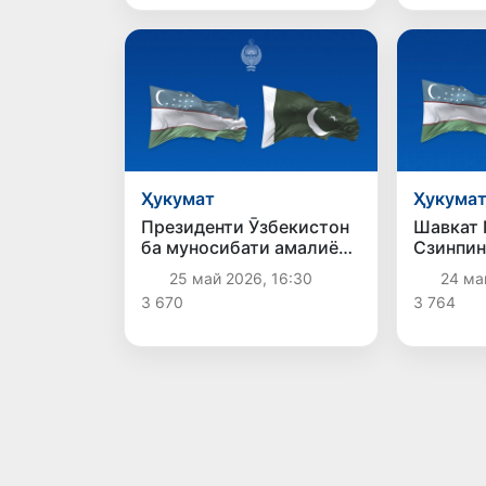
Ҳукумат
Ҳукума
Президенти Ӯзбекистон
Шавкат 
ба муносибати амалиёти
Сзинпин
террористӣ дар Кветта
дар кон
25 май 2026, 16:30
24 ма
ҳамдардӣ ирсол кард
изҳори 
3 670
3 764