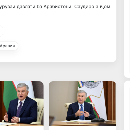
урӯзаи давлатӣ ба Арабистони Саудиро анҷом
 Аравия