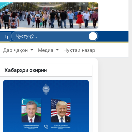
Tj
Дар ҷаҳон
Медиа
Нуқтаи назар
Хабарҳои охирин