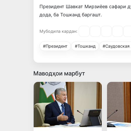
Президент Шавкат Мирзиёев сафари д
дода, ба Тошканд баргашт.
Мубодила кардан:
#Президент
#Тошканд
#Саудовская
Маводҳои марбут