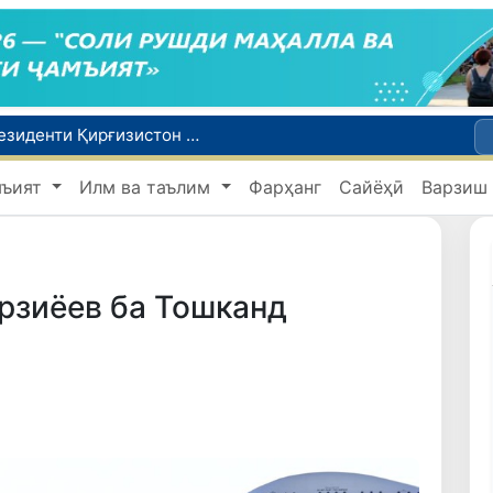
Сарвазири Ӯзбекистон дар мулоқот бо Президенти Қирғизистон дар доираи чорабиниҳои Иттиҳоди иқтисодии АвруОсиё иштирок кард
Дар Қашқадарё анҷумани байналмилалии экологӣ бо иштироки ҷавонон аз нӯҳ кишвар баргузор мешавад
мъият
Илм ва таълим
Фарҳанг
Сайёҳӣ
Варзиш
Тошканд ба баргузории чемпионати Осиё оид ба вазнабардорӣ омодагӣ мебинад
Шаҳрвандони Ӯзбекистон метавонанд дар доираи барномаи H-2A ба корҳои мавсимии кишоварзӣ дар ИМА сафарбар шаванд
Дар Сенат бо намояндаи Департаменти давлатии ИМА мулоқот баргузор шуд
рзиёев ба Тошканд