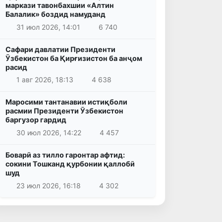
маркази тавонбахшии «Алтин
Балалик» боздид намуданд
31 июл 2026, 14:01
6 740
Сафари давлатии Президенти
Ӯзбекистон ба Қирғизистон ба анҷом
расид
1 авг 2026, 18:13
4 638
Маросими тантанавии истиқболи
расмии Президенти Ӯзбекистон
баргузор гардид
30 июл 2026, 14:22
4 457
Боварӣ аз тилло гаронтар афтид:
сокини Тошканд қурбонии қаллобӣ
шуд
23 июл 2026, 16:18
4 302