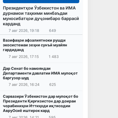
Президентҳои Ӯзбекистон ва ИМА
дурнамои таҳкими минбаъдаи
муносибатҳои дуҷонибаро баррасӣ
карданд
7 авг 2026, 19:18
649
Вазифаҳои афзалиятноки рушди
экосистемаи зеҳни сунъӣ муайян
гардиданд
7 авг 2026, 17:15
1 483
Дар Сенат бо намояндаи
Департаменти давлатии ИМА мулоқот
баргузор шуд
7 авг 2026, 16:24
625
Сарвазири Ӯзбекистон дар мулоқот бо
Президенти Қирғизистон дар доираи
чорабиниҳои Иттиҳоди иқтисодии
АвруОсиё иштирок кард
7 авг 2026, 14:21
595