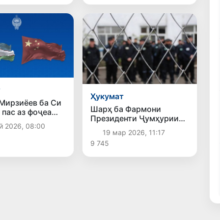
т
Ҳукумат
Мирзиёев ба Си
Шарҳ ба Фармони
 пас аз фоҷеа
Президенти Ҷумҳурии
и ангишти Чин
й 2026, 08:00
Ӯзбекистон «Дар бораи
ҳамдардӣ кард
19 мар 2026, 11:17
афви гурӯҳи шахсоне, ки
9 745
ҷазо адо мекунанд ва аз
кирдори худ самимона
пушаймон шуда, қатъӣ
ба роҳи ислоҳ
гузаштаанд»