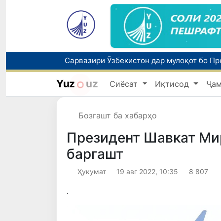
Yuz
uz
Сиёсат
Иқтисод
Ҷа
Бозгашт ба хабарҳо
Президент Шавкат Ми
баргашт
Ҳукумат
19 авг 2022, 10:35
8 807
.