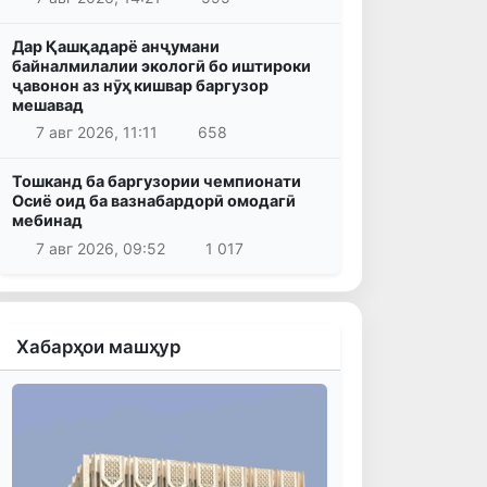
Дар Қашқадарё анҷумани
байналмилалии экологӣ бо иштироки
ҷавонон аз нӯҳ кишвар баргузор
мешавад
7 авг 2026, 11:11
658
Тошканд ба баргузории чемпионати
Осиё оид ба вазнабардорӣ омодагӣ
мебинад
7 авг 2026, 09:52
1 017
Хабарҳои машҳур