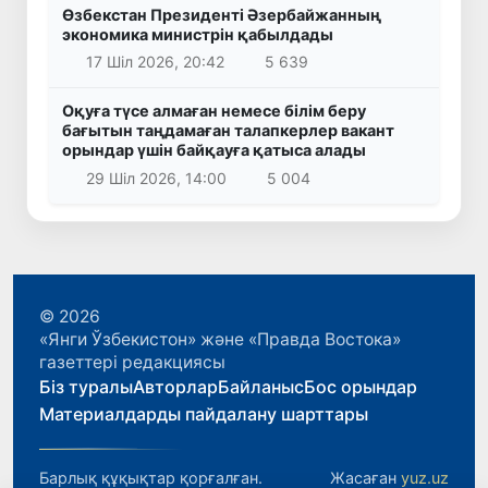
Өзбекстан Президенті Әзербайжанның
экономика министрін қабылдады
17 Шіл 2026, 20:42
5 639
Оқуға түсе алмаған немесе білім беру
бағытын таңдамаған талапкерлер вакант
орындар үшін байқауға қатыса алады
29 Шіл 2026, 14:00
5 004
© 2026
«Янги Ўзбекистон» және «Правда Востока»
газеттері редакциясы
Біз туралы
Авторлар
Байланыс
Бос орындар
Материалдарды пайдалану шарттары
Барлық құқықтар қорғалған.
Жасаған
yuz.uz