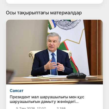
Осы тақырыптағы материалдар
Саясат
Президент мал шаруашылығы мен құс
шаруашылығын дамыту жөніндегі
шаралармен танысты
5 Там 2026, 17:07
2 198