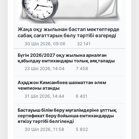
Жаңа оқу жылынан бастап мектептерде
сабақ сағаттарын бөлу тәртібі өзгереді
30 Шіл 2026, 09:06
32 141
Бүгін 2026/2027 оқу жылына арналған
қабылдау емтихандары толық аяқталады
23 Шіл 2026, 14:04
7 458
Аҳаджон Кимсанбоев шахматтан әлем
чемпионы атанды
31 Шіл 2026, 14:44
6 401
Бастауыш білім беру мұғалімдеріне ұлттық
сертификат беру бойынша емтихандарды
өткізу тәртібі белгіленді
30 Шіл 2026, 11:58
5 802