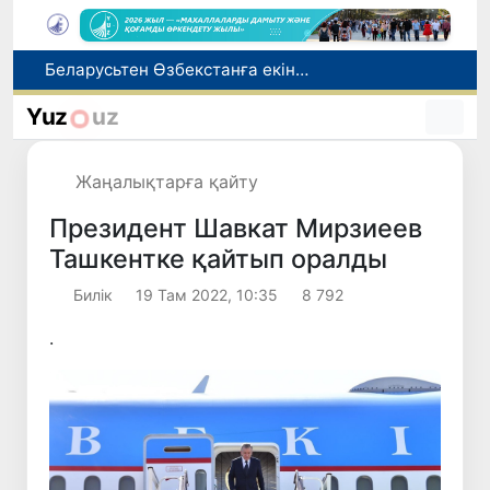
Адам саудасынан зардап шеккен азаматтар әлеуметтік қызметтермен қамтылады
Тарихи күн: Өзбекстанның «Самарқант-2028» жасанды серігі орбитаға сәтті шығарылды
Yuz
uz
Бүгін оқуды көшіру бойынша өтініштерді қабылдаудың соңғы күні
Жарты жылда Өзбекстанда қанша егіз сәби дүниеге келді?
Жаңалықтарға қайту
Беларусьтен Өзбекстанға екінші тікелей жүк пойызы жөнелтілді
Президент Шавкат Мирзиеев
Ташкентке қайтып оралды
Билік
19 Там 2022, 10:35
8 792
.