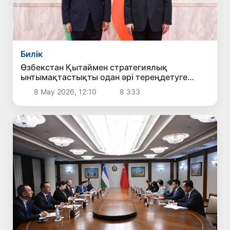
Билік
Өзбекстан Қытаймен стратегиялық
ынтымақтастықты одан әрі тереңдетуге
мүдделі екенін мәлімдеді
8 Мау 2026, 12:10
8 333