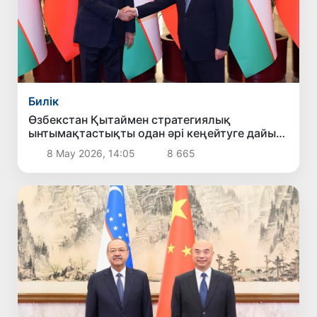
Билік
Өзбекстан Қытаймен стратегиялық
ынтымақтастықты одан әрі кеңейтуге дайын
екенін мәлімдеді
8 Мау 2026, 14:05
8 665