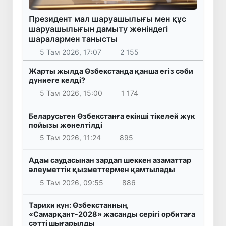
Президент мал шаруашылығы мен құс
шаруашылығын дамыту жөніндегі
шаралармен танысты
5 Там 2026, 17:07
2 155
Жарты жылда Өзбекстанда қанша егіз сәби
дүниеге келді?
5 Там 2026, 15:00
1 174
Беларусьтен Өзбекстанға екінші тікелей жүк
пойызы жөнелтілді
5 Там 2026, 11:24
895
Адам саудасынан зардап шеккен азаматтар
әлеуметтік қызметтермен қамтылады
5 Там 2026, 09:55
886
Тарихи күн: Өзбекстанның
«Самарқант-2028» жасанды серігі орбитаға
сәтті шығарылды