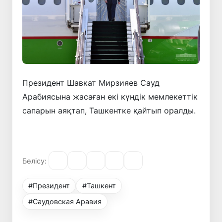
Президент Шавкат Мирзияев Сауд
Арабиясына жасаған екі күндік мемлекеттік
сапарын аяқтап, Ташкентке қайтып оралды.
Бөлісу:
#Президент
#Ташкент
#Саудовская Аравия