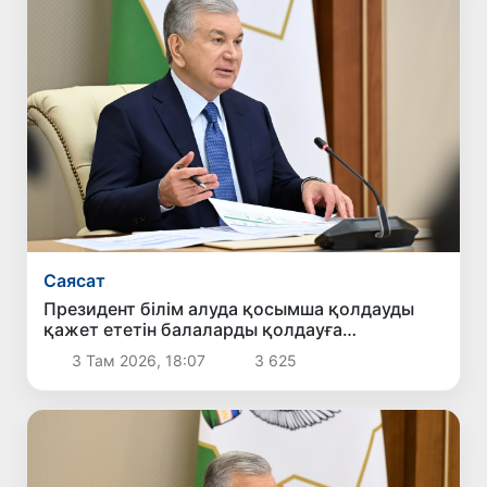
Саясат
Президент білім алуда қосымша қолдауды
қажет ететін балаларды қолдауға
бағытталған ұсыныстармен танысты
3 Там 2026, 18:07
3 625