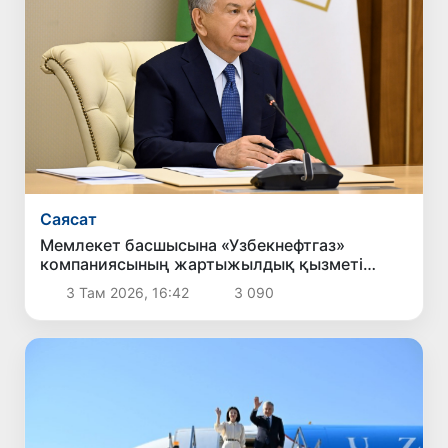
Саясат
Мемлекет басшысына «Узбекнефтгаз»
компаниясының жартыжылдық қызметі
туралы есеп берілді
3 Там 2026, 16:42
3 090