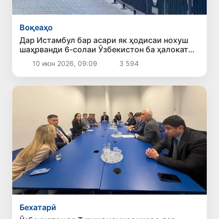
Воқеаҳо
Дар Истамбул бар асари як ҳодисаи нохуш
шаҳрванди 6-солаи Ӯзбекистон ба ҳалокат
расид
10 июн 2026, 09:09
3 594
Бехатарӣ