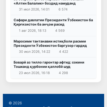
«Алтин Балалик» боздид намуданд
31 июл 2026, 14:01
6 574
Сафари давлатии Президенти Ӯзбекистон ба
Қирғизистон ба анҷом расид
1 авг 2026, 18:13
4 569
Маросими тантанавии истиқболи расмии
Президенти Ӯзбекистон баргузор гардид
30 июл 2026, 14:22
4 422
Боварӣ аз тилло гаронтар афтид: сокини
Тошканд қурбонии қаллобӣ шуд
23 июл 2026, 16:18
4 298
© 2026