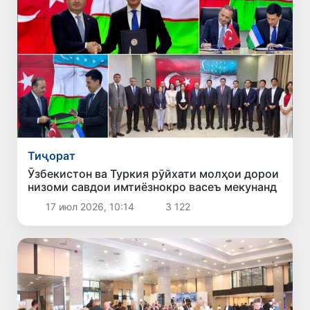
Тиҷорат
Ӯзбекистон ва Туркия рӯйхати молҳои дорои
низоми савдои имтиёзнокро васеъ мекунанд
17 июл 2026, 10:14
3 122