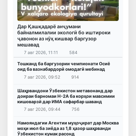
Дар Қашқадарё анҷумани
байналмилалии экологӣ бо иштироки
ҷавонон аз нӯҳ кишвар баргузор
мешавад
7 авг 2026, 11:11
584
Тошканд ба баргузории чемпионати Осиё
оид ба вазнабардорӣ омодагӣ мебинад
7 авг 2026, 09:52
914
Шаҳрвандони Ӯзбекистон метавонанд дар
доираи барномаи H-2A ба корҳои мавсимии
кишоварзӣ дар ИМА сафарбар шаванд
7 авг 2026, 09:44
756
Намояндагии Агентии муҳоҷират дар Москва
моҳи июл ба зиёда аз 1,8 ҳазор шаҳрванди
Ӯзбекистон кумак расонд