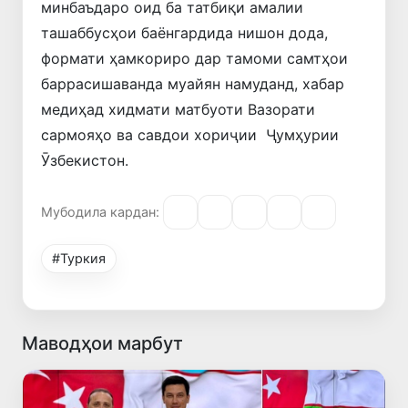
минбаъдаро оид ба татбиқи амалии
ташаббусҳои баёнгардида нишон дода,
формати ҳамкориро дар тамоми самтҳои
баррасишаванда муайян намуданд, хабар
медиҳад хидмати матбуоти Вазорати
сармояҳо ва савдои хориҷии Ҷумҳурии
Ӯзбекистон.
Мубодила кардан:
#Туркия
Маводҳои марбут