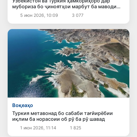
Ӯзбекистон ва Туркия ҳамкориҳоро дар
мубориза бо ҷиноятҳои марбут ба маводи
мухаддир таҳким мебахшанд
5 июн 2026, 10:09
3 077
Воқеаҳо
Туркия метавонад бо сабаби тағйирёбии
иқлим ба норасоии об рӯ ба рӯ шавад
1 июн 2026, 11:14
1 825