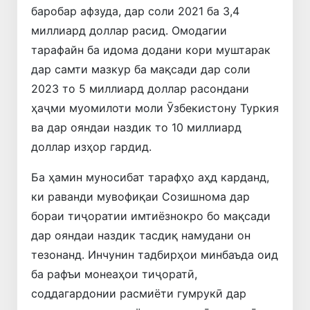
баробар афзуда, дар соли 2021 ба 3,4
миллиард доллар расид. Омодагии
тарафайн ба идома додани кори муштарак
дар самти мазкур ба мақсади дар соли
2023 то 5 миллиард доллар расондани
ҳаҷми муомилоти моли Ӯзбекистону Туркия
ва дар ояндаи наздик то 10 миллиард
доллар изҳор гардид.
Ба ҳамин муносибат тарафҳо аҳд карданд,
ки раванди мувофиқаи Созишнома дар
бораи тиҷоратии имтиёзнокро бо мақсади
дар ояндаи наздик тасдиқ намудани он
тезонанд. Инчунин тадбирҳои минбаъда оид
ба рафъи монеаҳои тиҷоратӣ,
соддагардонии расмиёти гумрукӣ дар