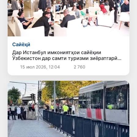
Сайёҳӣ
Дар Истанбул имкониятҳои сайёҳии
Ӯзбекистон дар самти туризми зиёратгарӣ
муаррифӣ шуданд
15 июл 2026, 12:04
2 760