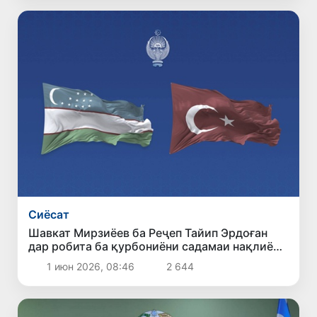
Сиёсат
Шавкат Мирзиёев ба Реҷеп Тайип Эрдоған
дар робита ба қурбониёни садамаи нақлиётӣ
дар музофоти Денизлӣ изҳори ҳамдардӣ
1 июн 2026, 08:46
2 644
кард