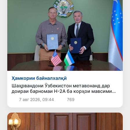
Ҳамкории байналхалқӣ
Шаҳрвандони Ӯзбекистон метавонанд дар
доираи барномаи H-2A ба корҳои мавсимии
кишоварзӣ дар ИМА сафарбар шаванд
7 авг 2026, 09:44
769