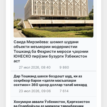
Саида Мирзиёева: шомил шудани
объекти меъмории модернистии
Тошканд ба Феҳристи мероси ҷаҳонии
ЮНЕСКО пирӯзии бузурги Ӯзбекистон
аст
27 июл 2026, 08:40
9 860
Дар Тошканд шахсе боздошт шуд, ки аз
соҳибкор барои «ҳалли масъалаҳои
сохтмон» 360 ҳазор доллар талаб мекард
23 июл 2026, 09:06
7 614
Хонумҳои аввали Ӯзбекистон, Қирғизистон
ва Озарбойҷон аз маркази тавонбахшии