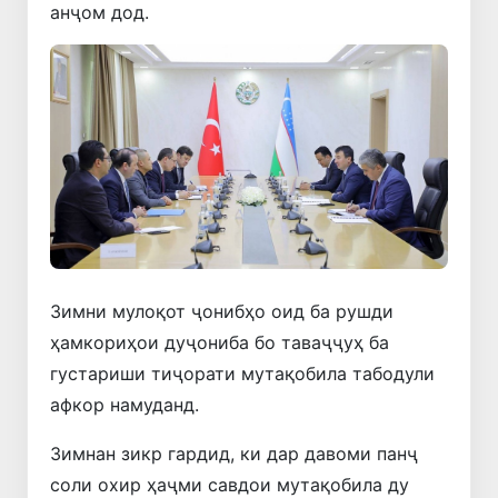
анҷом дод.
Зимни мулоқот ҷонибҳо оид ба рушди
ҳамкориҳои дуҷониба бо таваҷҷуҳ ба
густариши тиҷорати мутақобила табодули
афкор намуданд.
Зимнан зикр гардид, ки дар давоми панҷ
соли охир ҳаҷми савдои мутақобила ду