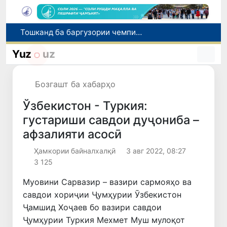
Тошканд ба баргузории чемпионати Осиё оид ба вазнабардорӣ омодагӣ мебинад
Шаҳрвандони Ӯзбекистон метавонанд дар доираи барномаи H-2A ба корҳои мавсимии кишоварзӣ дар ИМА сафарбар шаванд
Yuz
uz
Намояндагии Агентии муҳоҷират дар Москва моҳи июл ба зиёда аз 1,8 ҳазор шаҳрванди Ӯзбекистон кумак расонд
Дастаи мунтахаби Ӯзбекистон ба даври чорякниҳоии «Бозиҳои Оянда – 2026» дар Остона роҳ ёфт
Бозгашт ба хабарҳо
Дар Қашқадарё анҷумани байналмилалии экологӣ бо иштироки ҷавонон аз нӯҳ кишвар баргузор мешавад
Ўзбекистон - Туркия:
густариши савдои дуҷониба –
афзалияти асосӣ
Ҳамкории байналхалқӣ
3 авг 2022, 08:27
3 125
Муовини Сарвазир – вазири сармояҳо ва
савдои хориҷии Ҷумҳурии Ӯзбекистон
Ҷамшид Хоҷаев бо вазири савдои
Ҷумҳурии Туркия Мехмет Муш мулоқот