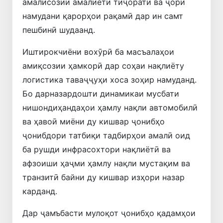
амалисозии амалиёти тиҷоратӣ ва ҷорӣ
намудани қарорҳои рақамӣ дар ин самт
пешбинӣ шудаанд.
Иштирокчиёни вохӯрӣ ба масъалаҳои
амиқсозии ҳамкорӣ дар соҳаи нақлиёту
логистика таваҷҷуҳи хоса зоҳир намуданд.
Бо дарназардошти динамикаи мусбати
нишондиҳандаҳои ҳамлу нақли автомобилӣ
ва ҳавоӣ миёни ду кишвар ҷонибҳо
ҷонибдори татбиқи тадбирҳои амалӣ оид
ба рушди инфрасохтори нақлиётӣ ва
афзоиши ҳаҷми ҳамлу нақли мустақим ва
транзитӣ байни ду кишвар изҳори назар
карданд.
Дар ҷамъбасти мулоқот ҷонибҳо қадамҳои