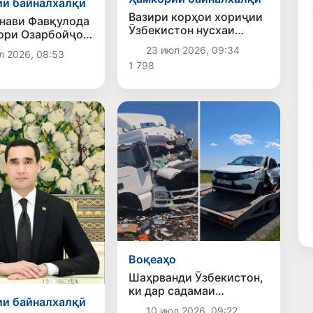
и байналхалқӣ
Вазири корҳои хориҷии
нави Фавқулода
Ӯзбекистон нусхаи
ори Озарбойҷон
эътимодномаи сафири
екистон таъйин
23 июл 2026, 09:34
л 2026, 08:53
нави Покистонро қабул
1 798
кард
Воқеаҳо
Шаҳрванди Ӯзбекистон,
ки дар садамаи
и байналхалқӣ
нақлиётӣ дар Ҷумҳурии
10 июл 2026, 09:22