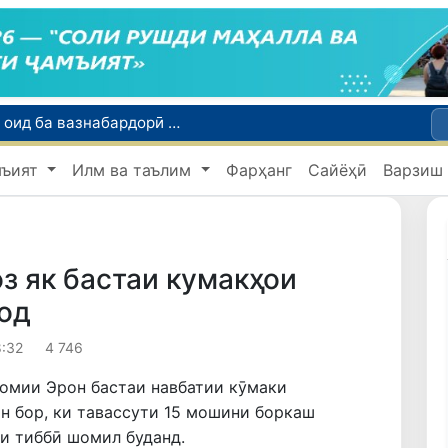
Тошканд ба баргузории чемпионати Осиё оид ба вазнабардорӣ омодагӣ мебинад
Шаҳрвандони Ӯзбекистон метавонанд дар доираи барномаи H-2A ба корҳои мавсимии кишоварзӣ дар ИМА сафарбар шаванд
мъият
Илм ва таълим
Фарҳанг
Сайёҳӣ
Варзиш
Намояндагии Агентии муҳоҷират дар Москва моҳи июл ба зиёда аз 1,8 ҳазор шаҳрванди Ӯзбекистон кумак расонд
Дастаи мунтахаби Ӯзбекистон ба даври чорякниҳоии «Бозиҳои Оянда – 2026» дар Остона роҳ ёфт
Дар Қашқадарё анҷумани байналмилалии экологӣ бо иштироки ҷавонон аз нӯҳ кишвар баргузор мешавад
з як бастаи кумакҳои
од
8:32
4 746
омии Эрон бастаи навбатии кӯмаки
н бор, ки тавассути 15 мошини боркаш
ти тиббӣ шомил буданд.