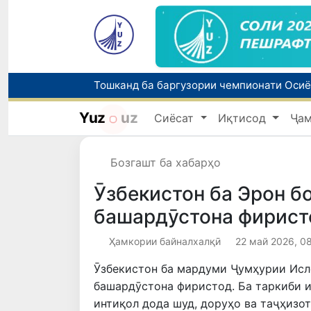
Yuz
uz
Сиёсат
Иқтисод
Ҷа
Бозгашт ба хабарҳо
Ӯзбекистон ба Эрон бо
башардӯстона фирист
Ҳамкории байналхалқӣ
22 май 2026, 0
Ӯзбекистон ба мардуми Ҷумҳурии Исл
башардӯстона фиристод. Ба таркиби и
интиқол дода шуд, доруҳо ва таҷҳизо