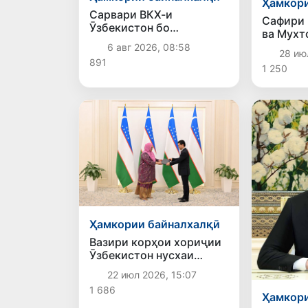
Ҳамкори
Сарвари ВКХ-и
Сафири 
Ӯзбекистон бо
ва Мухт
роҳбарияти Ҳиндустон
дар Ӯзб
6 авг 2026, 08:58
музокирот анҷом дода,
28 ию
шуд
891
дар Форуми соҳибкории
1 250
Ӯзбекистону Ҳиндустон
иштирок кард
Ҳамкории байналхалқӣ
Вазири корҳои хориҷии
Ӯзбекистон нусхаи
эътимодномаи сафири
22 июл 2026, 15:07
нави Малайзияро қабул
1 686
кард
Ҳамкори