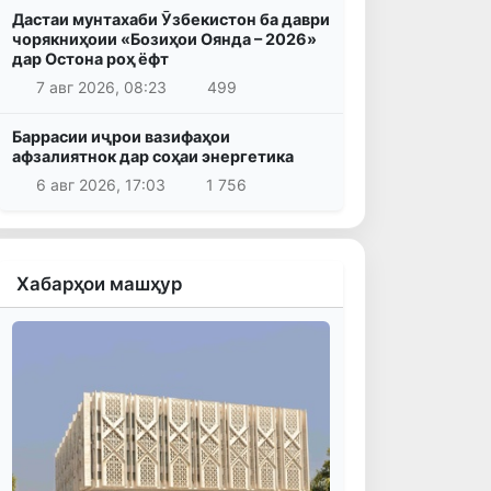
Дастаи мунтахаби Ӯзбекистон ба даври
чорякниҳоии «Бозиҳои Оянда – 2026»
дар Остона роҳ ёфт
7 авг 2026, 08:23
499
Баррасии иҷрои вазифаҳои
афзалиятнок дар соҳаи энергетика
6 авг 2026, 17:03
1 756
Хабарҳои машҳур