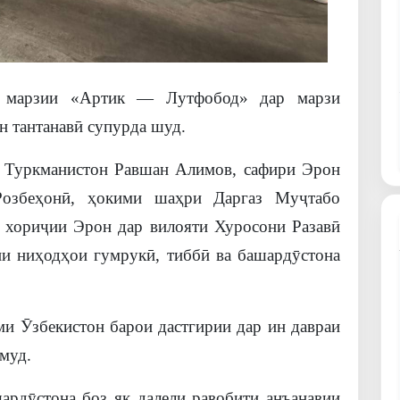
и марзии «Артик — Лутфобод» дар марзи
н тантанавӣ супурда шуд.
р Туркманистон Равшан Алимов, сафири Эрон
озбеҳонӣ, ҳокими шаҳри Даргаз Муҷтабо
и хориҷии Эрон дар вилояти Хуросони Разавӣ
и ниҳодҳои гумрукӣ, тиббӣ ва башардӯстона
и Ӯзбекистон барои дастгирии дар ин давраи
муд.
ардӯстона боз як далели равобити анъанавии