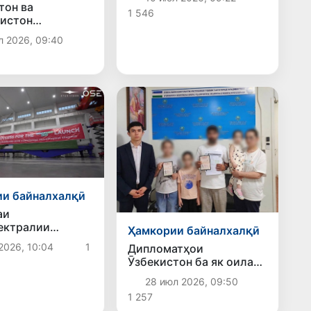
Чувашистон осеб
тон ва
1 546
дидаааст, зинда монда,
истон
дар беморхона табобат
рии худро аз
л 2026, 09:40
мегирад
 шарикии
ӣ тасдиқ карданд
и байналхалқӣ
аи
ектралии
Ҳамкории байналхалқӣ
nd-2028 5
2026, 10:04
1
Дипломатҳои
ба мадор
Ӯзбекистон ба як оилаи
да мешавад
дорои се фарзанд барои
28 июл 2026, 09:50
бозгашт аз Владивосток
1 257
ба Ватан кумак карданд