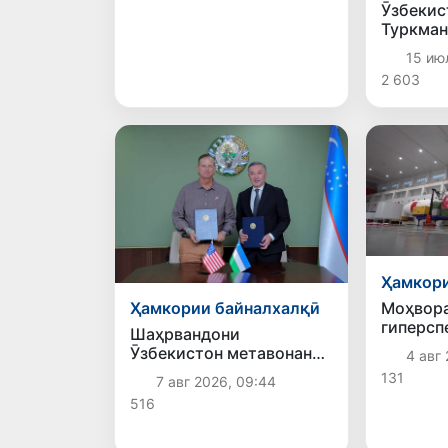
Ӯзбекис
Туркман
ҷонибдо
15 ию
таҳкими
2 603
стратег
Ҳамкори
Моҳвор
Ҳамкории байналхалқӣ
гиперсп
Шаҳрвандони
Samarka
Ӯзбекистон метавонанд
4 авг 
август 
дар доираи барномаи H-
131
7 авг 2026, 09:44
баровар
2A ба корҳои мавсимии
516
кишоварзӣ дар ИМА
сафарбар шаванд