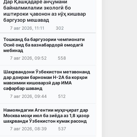
Дар Қашқадарё анҷумани
байналмилалии экологӣ бо
иштироки ҷавонон аз нӯҳ кишвар
баргузор мешавад
7 авг 2026, 11:11
302
Тошканд ба баргузории чемпионати
Осиё оид ба вазнабардорӣ омодагӣ
мебинад
7 авг 2026, 09:52
558
Шаҳрвандони Ӯзбекистон метавонанд
дар доираи барномаи H-2A ба корҳои
мавсимии кишоварзӣ дар ИМА
сафарбар шаванд
7 авг 2026, 09:44
512
Намояндагии Агентии муҳоҷират дар
Москва моҳи июл ба зиёда аз 1,8 ҳазор
шаҳрванди Ӯзбекистон кумак расонд
7 авг 2026, 08:39
537