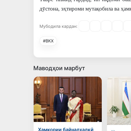
дӯстона, эҳтироми мутақобила ва ҳам
Мубодила кардан:
#ВКХ
Маводҳои марбут
Ҳамкории байналхалқӣ