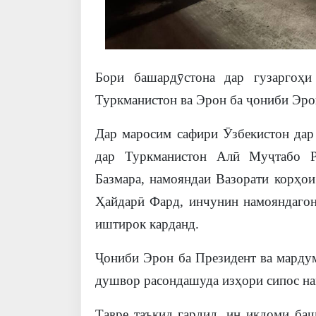
Бори башардӯстона дар гузаргоҳ
Туркманистон ва Эрон ба ҷониби Эро
Дар маросим сафири Ӯзбекистон да
дар Туркманистон Алӣ Муҷтабо Р
Базмара, намояндаи Вазорати корҳо
Ҳайдарӣ Фард, инчунин намояндагон
иштирок карданд.
Ҷониби Эрон ба Президент ва мардум
душвор расондашуда изҳори сипос на
Тавре таъкид гардид, ин иқдоми баш