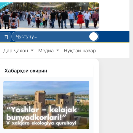
Tj
Дар ҷаҳон
Медиа
Нуқтаи назар
Хабарҳои охирин