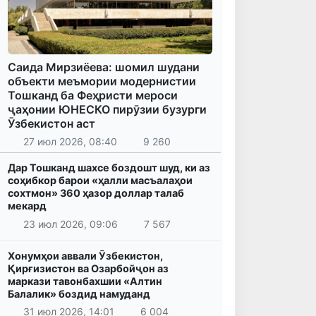
Саида Мирзиёева: шомил шудани
объекти меъмории модернистии
Тошканд ба Феҳристи мероси
ҷаҳонии ЮНЕСКО пирӯзии бузурги
Ӯзбекистон аст
27 июл 2026, 08:40
9 260
Дар Тошканд шахсе боздошт шуд, ки аз
соҳибкор барои «ҳалли масъалаҳои
сохтмон» 360 ҳазор доллар талаб
мекард
23 июл 2026, 09:06
7 567
Хонумҳои аввали Ӯзбекистон,
Қирғизистон ва Озарбойҷон аз
маркази тавонбахшии «Алтин
Балалик» боздид намуданд
31 июл 2026, 14:01
6 004