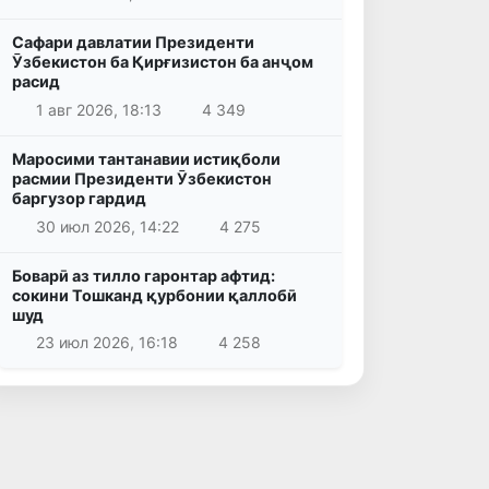
Сафари давлатии Президенти
Ӯзбекистон ба Қирғизистон ба анҷом
расид
1 авг 2026, 18:13
4 349
Маросими тантанавии истиқболи
расмии Президенти Ӯзбекистон
баргузор гардид
30 июл 2026, 14:22
4 275
Боварӣ аз тилло гаронтар афтид:
сокини Тошканд қурбонии қаллобӣ
шуд
23 июл 2026, 16:18
4 258