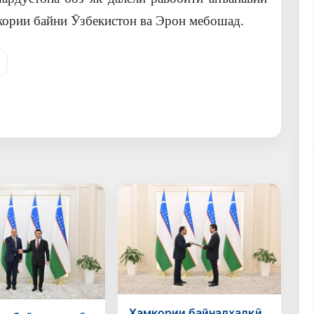
кории байни Ӯзбекистон ва Эрон мебошад.
Ҳамкории байналхалқӣ