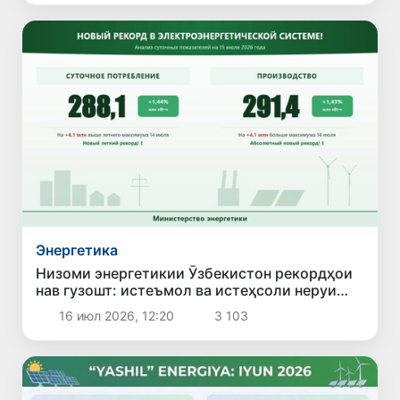
Энергетика
Низоми энергетикии Ӯзбекистон рекордҳои
нав гузошт: истеъмол ва истеҳсоли неруи
барқ ба ҳадди бесобиқа расид
16 июл 2026, 12:20
3 103