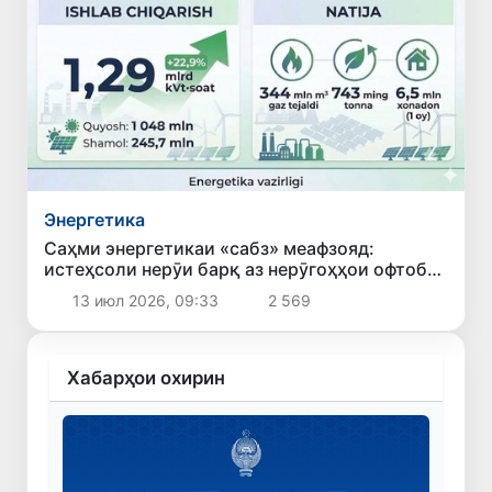
Энергетика
Саҳми энергетикаи «сабз» меафзояд:
истеҳсоли нерӯи барқ аз нерӯгоҳҳои офтобӣ
ва бодӣ дар моҳи июн 22,9 фоиз афзоиш ёфт
13 июл 2026, 09:33
2 569
Хабарҳои охирин