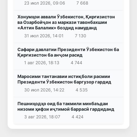
23 июл 2026, 09:06
7 668
Хонумҳои аввали Ӯзбекистон, Қирғизистон
ва Озарбойҷон аз маркази тавонбахшии
«Алтин Балалик» боздид намуданд
31 июл 2026, 14:01
7 130
Сафари давлатии Президенти Ӯзбекистон ба
Қирғизистон ба анҷом расид
1 авг 2026, 18:13
4 744
Маросими тантанавии истиқболи расмии
Президенти Ӯзбекистон баргузор гардид
30 июл 2026, 14:22
4 535
Пешниҳодҳо оид ба такмили минбаъдаи
низоми ҳифзи иҷтимоӣ баррасӣ гардиданд
3 авг 2026, 18:07
4 424