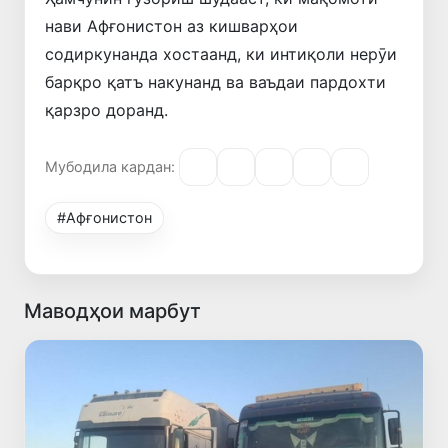
нави Афғонистон аз кишварҳои
содиркунанда хостаанд, ки интиқоли нерӯи
барқро қатъ накунанд ва ваъдаи пардохти
қарзро доранд.
Мубодила кардан:
#Афғонистон
Маводҳои марбут