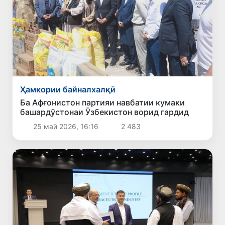
Ҳамкории байналхалқӣ
Ба Афғонистон партияи навбатии кумаки
башардӯстонаи Ӯзбекистон ворид гардид
25 май 2026, 16:16
2 483