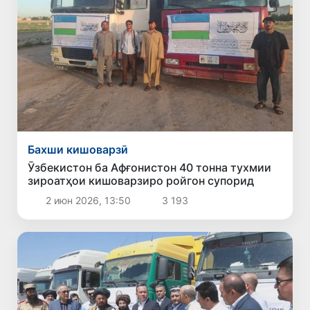
Бахши кишоварзӣ
Ӯзбекистон ба Афғонистон 40 тонна тухмии
зироатҳои кишоварзиро ройгон супорид
2 июн 2026, 13:50
3 193