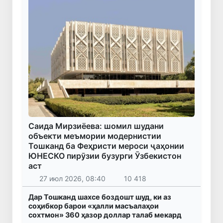
Саида Мирзиёева: шомил шудани
объекти меъмории модернистии
Тошканд ба Феҳристи мероси ҷаҳонии
ЮНЕСКО пирӯзии бузурги Ӯзбекистон
аст
27 июл 2026, 08:40
10 418
Дар Тошканд шахсе боздошт шуд, ки аз
соҳибкор барои «ҳалли масъалаҳои
сохтмон» 360 ҳазор доллар талаб мекард