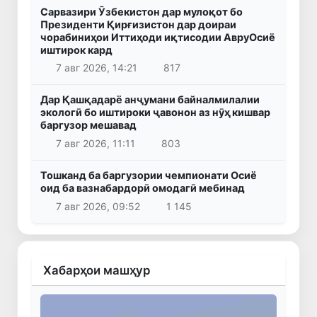
Сарвазири Ӯзбекистон дар мулоқот бо
Президенти Қирғизистон дар доираи
чорабиниҳои Иттиҳоди иқтисодии АвруОсиё
иштирок кард
7 авг 2026, 14:21
817
Дар Қашқадарё анҷумани байналмилалии
экологӣ бо иштироки ҷавонон аз нӯҳ кишвар
баргузор мешавад
7 авг 2026, 11:11
803
Тошканд ба баргузории чемпионати Осиё
оид ба вазнабардорӣ омодагӣ мебинад
7 авг 2026, 09:52
1 145
Хабарҳои машҳур