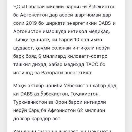
ҶС «Шабакаи миллии барқӣ»-и Ӯзбекистон
ба Афғонситон дар асоси шартномаи дар
соли 2019 бо ширкати энергетикии DABS-и
Афғонистон имзошуда интиқол медиҳад.
Тибқи ҳуҷҷате, ки барои 10 сол имзо
шудааст, ҳаҷми солонаи интиқоли нерӯи
барқ ​​бояд 6 миллиард киловатт-соатро
ташкил диҳад, хабар медиҳад ТАСС бо
истинод ба Вазорати энергетика.
Моҳи октябр ҷониби Ӯзбекистон хабар дод,
ки DABS аз Ӯзбекистон, Тоҷикистон,
Туркманистон ва Эрон барои интиқоли
нерӯи барқ ​​ба Афғонистон 62 миллион
доллар қарздор аст.
Ҳамчунин гузориш шудааст, ки мақомоти