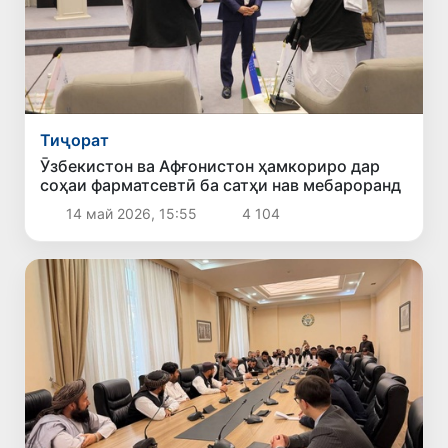
Тиҷорат
Ӯзбекистон ва Афғонистон ҳамкориро дар
соҳаи фарматсевтӣ ба сатҳи нав мебароранд
14 май 2026, 15:55
4 104