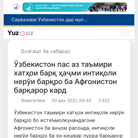
Дар Қашқадарё анҷумани байналмилалии экологӣ бо иштироки ҷавонон аз нӯҳ кишвар баргузор мешавад
Тошканд ба баргузории чемпионати Осиё оид ба вазнабардорӣ омодагӣ мебинад
Yuz
uz
Шаҳрвандони Ӯзбекистон метавонанд дар доираи барномаи H-2A ба корҳои мавсимии кишоварзӣ дар ИМА сафарбар шаванд
Дар Сенат бо намояндаи Департаменти давлатии ИМА мулоқот баргузор шуд
Бозгашт ба хабарҳо
Сарвазири Ӯзбекистон дар мулоқот бо Президенти Қирғизистон дар доираи чорабиниҳои Иттиҳоди иқтисодии АвруОсиё иштирок кард
Ӯзбекистон пас аз таъмири
хатҳои барқ ​​ҳаҷми интиқоли
нерӯи барқро ба Афғонистон
барқарор кард
Энергетика
30 дек 2021, 09:40
2 922
Ӯзбекистон таъмири хатҳои интиқоли нерӯи
барқро бо истеъмолкунандагони
Афғонистон ба анҷом расонда, интиқоли
нерӯи барқро ба он кишвар пурра барқарор