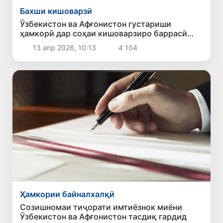
Бахши кишоварзӣ
Ӯзбекистон ва Афғонистон густариши
ҳамкорӣ дар соҳаи кишоварзиро баррасӣ
карданд
13 апр 2026, 10:13
4 104
Ҳамкории байналхалқӣ
Созишномаи тиҷорати имтиёзнок миёни
Ӯзбекистон ва Афғонистон тасдиқ гардид