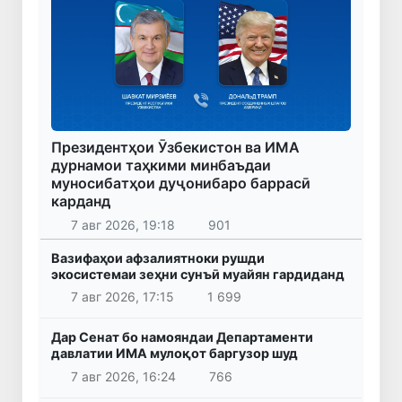
Президентҳои Ӯзбекистон ва ИМА
дурнамои таҳкими минбаъдаи
муносибатҳои дуҷонибаро баррасӣ
карданд
7 авг 2026, 19:18
901
Вазифаҳои афзалиятноки рушди
экосистемаи зеҳни сунъӣ муайян гардиданд
7 авг 2026, 17:15
1 699
Дар Сенат бо намояндаи Департаменти
давлатии ИМА мулоқот баргузор шуд
7 авг 2026, 16:24
766