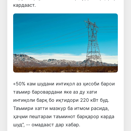
кардааст.
«50% кам шудани интиқол аз ҳисоби барои
таъмир баровардани яке аз ду хати
интиқоли барқ ​​бо иқтидори 220 кВт буд.
Таъмири хатти мазкур ба итмом расида,
ҳаҷми пештараи таъминот барқарор карда
шуд”, -- омадааст дар хабар.