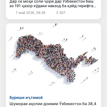
Дар се моҳи соли ҷорӣ дар Ӯзбекистон беш
аз 191 ҳазор кӯдаки навзод ба қайд гирифта
шудааст
7 май 2026, 09:26
3 307
Буриши иҷтимоӣ
Шумораи аҳолии доимии Ӯзбекистон ба 38,4