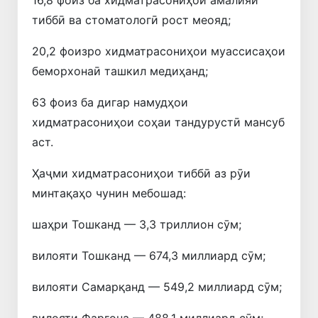
тиббӣ ва стоматологӣ рост меояд;
20,2 фоизро хидматрасониҳои муассисаҳои
беморхонаӣ ташкил медиҳанд;
63 фоиз ба дигар намудҳои
хидматрасониҳои соҳаи тандурустӣ мансуб
аст.
Ҳаҷми хидматрасониҳои тиббӣ аз рӯи
минтақаҳо чунин мебошад:
шаҳри Тошканд — 3,3 триллион сӯм;
вилояти Тошканд — 674,3 миллиард сӯм;
вилояти Самарқанд — 549,2 миллиард сӯм;
вилояти Фарғона — 488,1 миллиард сӯм;