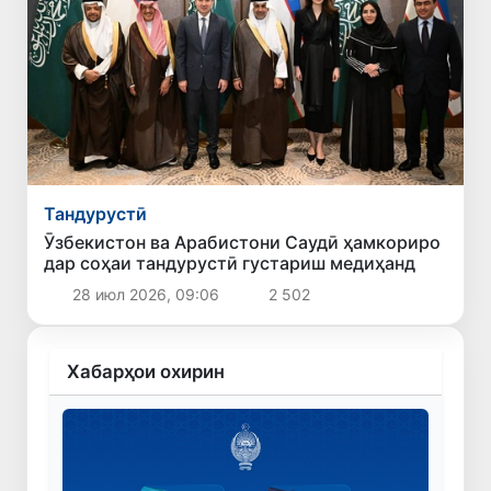
Тандурустӣ
Ӯзбекистон ва Арабистони Саудӣ ҳамкориро
дар соҳаи тандурустӣ густариш медиҳанд
28 июл 2026, 09:06
2 502
Хабарҳои охирин