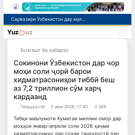
Дар Қашқадарё анҷумани байналмилалии экологӣ бо иштироки ҷавонон аз нӯҳ кишвар баргузор мешавад
Тошканд ба баргузории чемпионати Осиё оид ба вазнабардорӣ омодагӣ мебинад
Yuz
uz
Шаҳрвандони Ӯзбекистон метавонанд дар доираи барномаи H-2A ба корҳои мавсимии кишоварзӣ дар ИМА сафарбар шаванд
Дар Сенат бо намояндаи Департаменти давлатии ИМА мулоқот баргузор шуд
Бозгашт ба хабарҳо
Сарвазири Ӯзбекистон дар мулоқот бо Президенти Қирғизистон дар доираи чорабиниҳои Иттиҳоди иқтисодии АвруОсиё иштирок кард
Сокинони Ӯзбекистон дар чор
моҳи соли ҷорӣ барои
хидматрасониҳои тиббӣ беш
аз 7,2 триллион сӯм харҷ
кардаанд
Тандурустӣ
5 июн 2026, 17:45
2 366
Тибқи маълумоти Кумитаи миллии омор дар
моҳҳои январ–апрели соли 2026 ҳаҷми
хизматрасониҳо дар соҳаи тандурустӣ дар