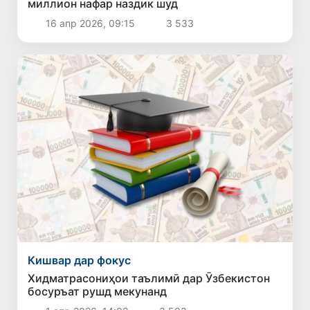
миллион нафар наздик шуд
16 апр 2026, 09:15
3 533
Кишвар дар фокус
Хидматрасониҳои таълимӣ дар Ӯзбекистон
босуръат рушд мекунанд