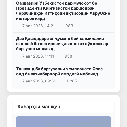
Сарвазири Ӯзбекистон дар мулоқот бо
Президенти Қирғизистон дар доираи
чорабиниҳои Иттиҳоди иқтисодии АвруОсиё
иштирок кард
7 авг 2026, 14:21
983
Дар Қашқадарё анҷумани байналмилалии
экологӣ бо иштироки ҷавонон аз нӯҳ кишвар
баргузор мешавад
7 авг 2026, 11:11
938
Тошканд ба баргузории чемпионати Осиё
оид ба вазнабардорӣ омодагӣ мебинад
7 авг 2026, 09:52
1 265
Хабарҳои машҳур