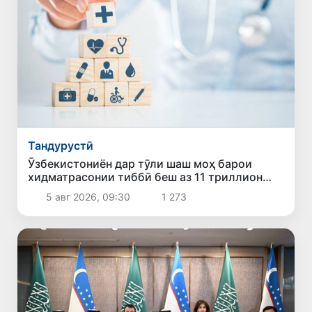
Тандурустӣ
Ӯзбекистониён дар тӯли шаш моҳ барои
хидматрасонии тиббӣ беш аз 11 триллион
сӯм сарф карданд
5 авг 2026, 09:30
1 273