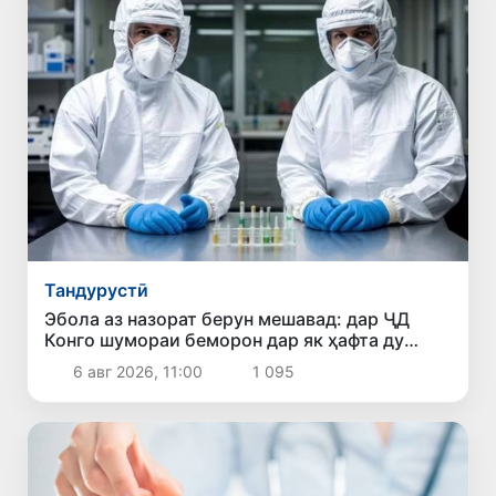
Тандурустӣ
Эбола аз назорат берун мешавад: дар ҶД
Конго шумораи беморон дар як ҳафта ду
баробар афзуд, СУТ бонги хатар мезанад
6 авг 2026, 11:00
1 095