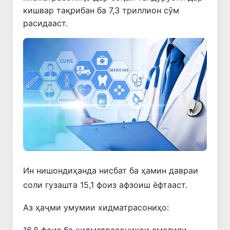
кишвар тақрибан ба 7,3 триллион сӯм
расидааст.
Ин нишондиҳанда нисбат ба ҳамин давраи
соли гузашта 15,1 фоиз афзоиш ёфтааст.
Аз ҳаҷми умумии хидматрасониҳо:
16,8 фоиз ба хидматрасониҳои амалияи