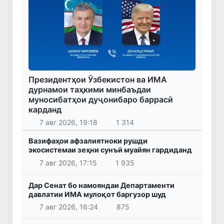
Президентҳои Ӯзбекистон ва ИМА
дурнамои таҳкими минбаъдаи
муносибатҳои дуҷонибаро баррасӣ
карданд
7 авг 2026, 19:18
1 314
Вазифаҳои афзалиятноки рушди
экосистемаи зеҳни сунъӣ муайян гардиданд
7 авг 2026, 17:15
1 935
Дар Сенат бо намояндаи Департаменти
давлатии ИМА мулоқот баргузор шуд
7 авг 2026, 16:24
875