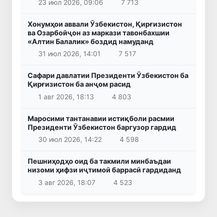
23 июл 2026, 09:06
7 713
Хонумҳои аввали Ӯзбекистон, Қирғизистон
ва Озарбойҷон аз маркази тавонбахшии
«Алтин Балалик» боздид намуданд
31 июл 2026, 14:01
7 517
Сафари давлатии Президенти Ӯзбекистон ба
Қирғизистон ба анҷом расид
1 авг 2026, 18:13
4 803
Маросими тантанавии истиқболи расмии
Президенти Ӯзбекистон баргузор гардид
30 июл 2026, 14:22
4 598
Пешниҳодҳо оид ба такмили минбаъдаи
низоми ҳифзи иҷтимоӣ баррасӣ гардиданд
3 авг 2026, 18:07
4 523