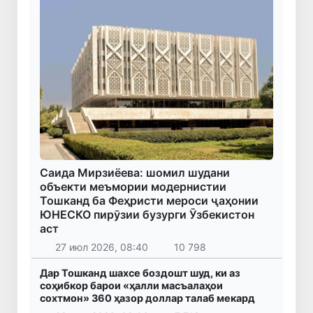
Саида Мирзиёева: шомил шудани
объекти меъмории модернистии
Тошканд ба Феҳристи мероси ҷаҳонии
ЮНЕСКО пирӯзии бузурги Ӯзбекистон
аст
27 июл 2026, 08:40
10 798
Дар Тошканд шахсе боздошт шуд, ки аз
соҳибкор барои «ҳалли масъалаҳои
сохтмон» 360 ҳазор доллар талаб мекард