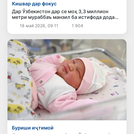
Кишвар дар фокус
Дар Ӯзбекистон дар се моҳ 3,3 миллион
метри мураббаъ манзил ба истифода дода
шуд
18 май 2026, 09:11
1 904
Буриши иҷтимоӣ