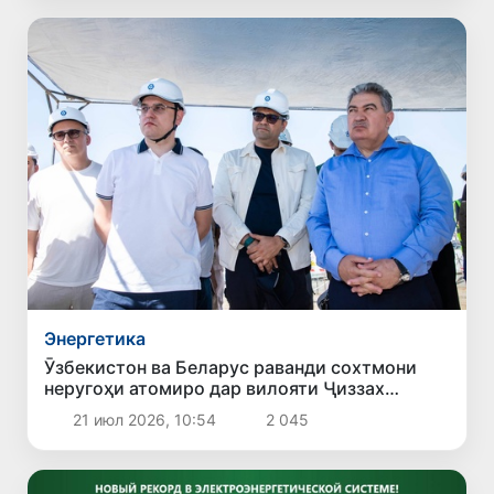
Энергетика
Ӯзбекистон ва Беларус раванди сохтмони
неругоҳи атомиро дар вилояти Ҷиззах
баррасӣ карданд
21 июл 2026, 10:54
2 045