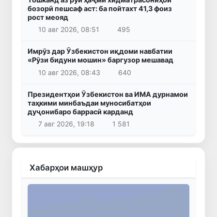
бозорӣ пешсаф аст: ба пойтахт 41,3 фоиз
рост меояд
10 авг 2026, 08:51
495
Имрӯз дар Ӯзбекистон иқдоми навбатии
«Рӯзи бидуни мошин» баргузор мешавад
10 авг 2026, 08:43
640
Президентҳои Ӯзбекистон ва ИМА дурнамои
таҳкими минбаъдаи муносибатҳои
дуҷонибаро баррасӣ карданд
7 авг 2026, 19:18
1 581
Хабарҳои машҳур