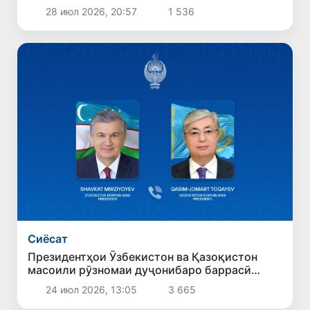
28 июл 2026, 20:57
1 536
Сиёсат
Президентҳои Ӯзбекистон ва Қазоқистон
масоили рӯзномаи дуҷонибаро баррасӣ
карданд
24 июл 2026, 13:05
3 665