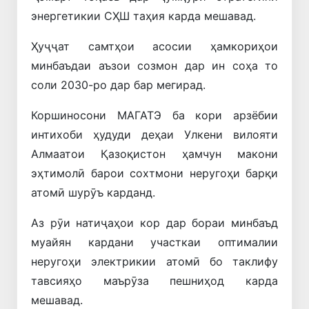
энергетикии СҲШ таҳия карда мешавад.
Ҳуҷҷат самтҳои асосии ҳамкориҳои
минбаъдаи аъзои созмон дар ин соҳа то
соли 2030-ро дар бар мегирад.
Коршиносони МАГАТЭ ба кори арзёбии
интихоби ҳудуди деҳаи Улкени вилояти
Алмаатои Қазоқистон ҳамчун макони
эҳтимолӣ барои сохтмони неругоҳи барқи
атомӣ шурӯъ карданд.
Аз рӯи натиҷаҳои кор дар бораи минбаъд
муайян кардани участкаи оптималии
неругоҳи электрикии атомӣ бо таклифу
тавсияҳо маърӯза пешниҳод карда
мешавад.