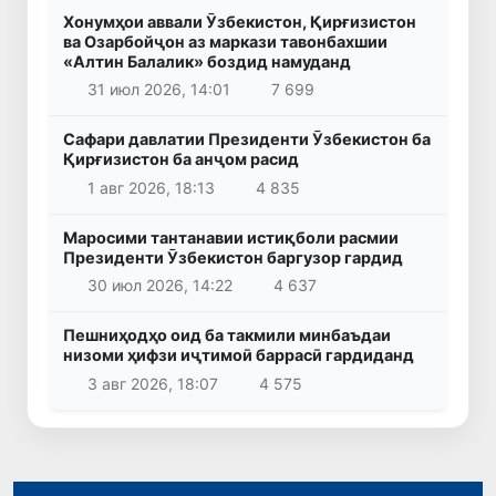
Хонумҳои аввали Ӯзбекистон, Қирғизистон
ва Озарбойҷон аз маркази тавонбахшии
«Алтин Балалик» боздид намуданд
31 июл 2026, 14:01
7 699
Сафари давлатии Президенти Ӯзбекистон ба
Қирғизистон ба анҷом расид
1 авг 2026, 18:13
4 835
Маросими тантанавии истиқболи расмии
Президенти Ӯзбекистон баргузор гардид
30 июл 2026, 14:22
4 637
Пешниҳодҳо оид ба такмили минбаъдаи
низоми ҳифзи иҷтимоӣ баррасӣ гардиданд
3 авг 2026, 18:07
4 575