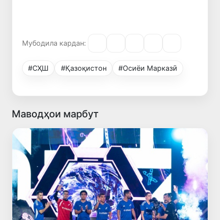
Мубодила кардан:
#СҲШ
#Қазоқистон
#Осиёи Марказӣ
Маводҳои марбут