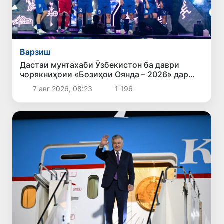
Варзиш
Дастаи мунтахаби Ӯзбекистон ба даври
чорякниҳоии «Бозиҳои Оянда – 2026» дар
Остона роҳ ёфт
7 авг 2026, 08:23
1 196