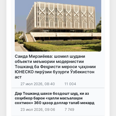
Саида Мирзиёева: шомил шудани
объекти меъмории модернистии
Тошканд ба Феҳристи мероси ҷаҳонии
ЮНЕСКО пирӯзии бузурги Ӯзбекистон
аст
27 июл 2026, 08:40
11 004
Дар Тошканд шахсе боздошт шуд, ки аз
соҳибкор барои «ҳалли масъалаҳои
сохтмон» 360 ҳазор доллар талаб мекард
23 июл 2026, 09:06
7 749