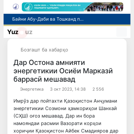
Байни Абу-Даби ва Тошканд парвозҳои ҳаррӯза оғоз гардиданд
Дар вилояти Фарғона нисбат ба роҳбари филиали Палатаи давлатии кадастр парвандаи ҷиноятӣ оғоз гардид
Тошканд аз рӯи ҳаҷми хидматрасониҳои бозорӣ пешсаф аст: ба пойтахт 41,3 фоиз рост меояд
Yuz
uz
Имрӯз дар Ӯзбекистон иқдоми навбатии «Рӯзи бидуни мошин» баргузор мешавад
Дар Ӯзбекистон иҷозат дода шуд, ки то 500 доллари ИМА нақд бидуни пешниҳоди ҳуҷҷат харидорӣ карда шавад
Бозгашт ба хабарҳо
Дар Остона амнияти
энергетикии Осиёи Марказӣ
баррасӣ мешавад
Энергетика
3 окт 2023, 14:38
2 556
Имрӯз дар пойтахти Қазоқистон Анҷумани
энергетикии Созмони ҳамкориҳои Шанхай
(СҲШ) оғоз мешавад. Дар ин бора
намояндаи расмии Вазорати корҳои
хориҷии Қазоқистон Айбек Смадияров дар