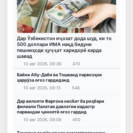
Дар Ӯзбекистон иҷозат дода шуд, ки то
500 доллари ИМА нақд бидуни
пешниҳоди ҳуҷҷат харидорӣ карда
шавад
10 авг 2026, 09:36
470
Байни Абу-Даби ва Тошканд парвозҳои
ҳаррӯза оғоз гардиданд
10 авг 2026, 09:15
548
Дар вилояти Фарғона нисбат ба роҳбари
филиали Палатаи давлатии кадастр
парвандаи ҷиноятӣ оғоз гардид
10 авг 2026, 09:08
450
Тошканд аз рӯи ҳаҷми хидматрасониҳои