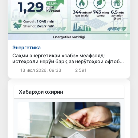
Энергетика
Саҳми энергетикаи «сабз» меафзояд:
истеҳсоли нерӯи барқ аз нерӯгоҳҳои офтобӣ
ва бодӣ дар моҳи июн 22,9 фоиз афзоиш ёфт
13 июл 2026, 09:33
2 591
Хабарҳои охирин