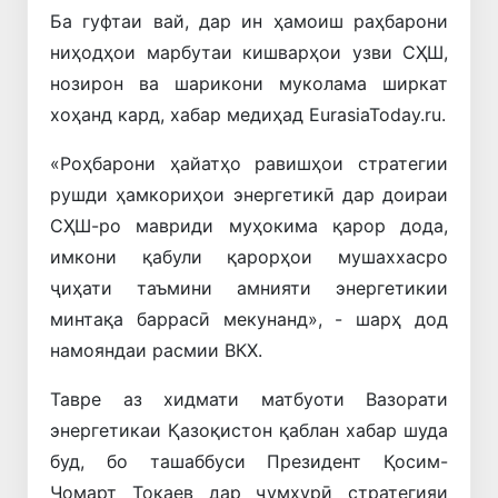
Ба гуфтаи вай, дар ин ҳамоиш раҳбарони
ниҳодҳои марбутаи кишварҳои узви СҲШ,
нозирон ва шарикони муколама ширкат
хоҳанд кард, хабар медиҳад EurasiaToday.ru.
«Роҳбарони ҳайатҳо равишҳои стратегии
рушди ҳамкориҳои энергетикӣ дар доираи
СҲШ-ро мавриди муҳокима қарор дода,
имкони қабули қарорҳои мушаххасро
ҷиҳати таъмини амнияти энергетикии
минтақа баррасӣ мекунанд», - шарҳ дод
намояндаи расмии ВКХ.
Тавре аз хидмати матбуоти Вазорати
энергетикаи Қазоқистон қаблан хабар шуда
буд, бо ташаббуси Президент Қосим-
Ҷомарт Тоқаев дар ҷумҳурӣ стратегияи