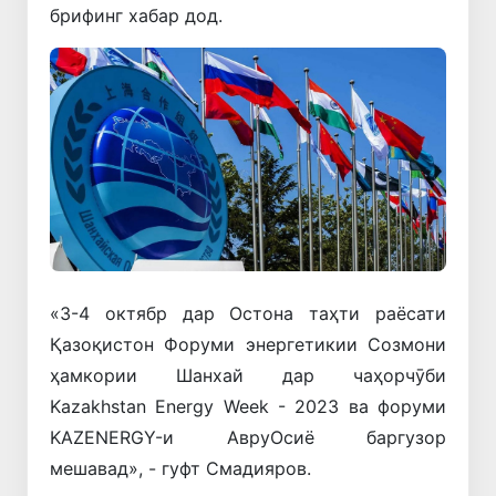
брифинг хабар дод.
«3-4 октябр дар Остона таҳти раёсати
Қазоқистон Форуми энергетикии Созмони
ҳамкории Шанхай дар чаҳорчӯби
Kazakhstan Energy Week - 2023 ва форуми
KAZENERGY-и АвруОсиё баргузор
мешавад», - гуфт Смадияров.