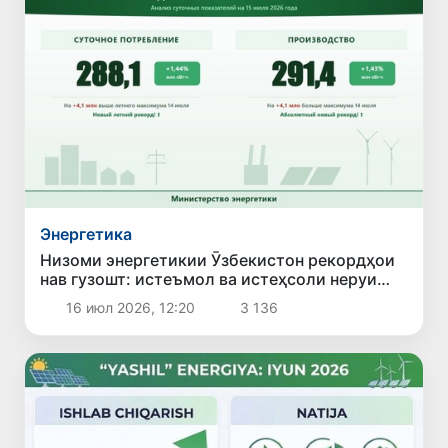
Энергетика
Низоми энергетикии Ӯзбекистон рекордҳои
нав гузошт: истеъмол ва истеҳсоли неруи
барқ ба ҳадди бесобиқа расид
16 июл 2026, 12:20
3 136