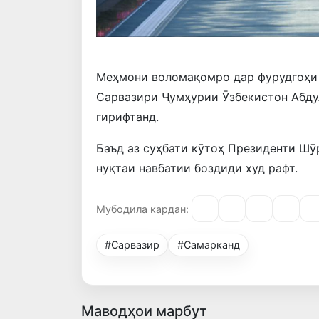
Меҳмони воломақомро дар фурудгоҳи 
Сарвазири Ҷумҳурии Ӯзбекистон Абду
гирифтанд.
Баъд аз суҳбати кӯтоҳ Президенти Ш
нуқтаи навбатии боздиди худ рафт.
Мубодила кардан:
#Сарвазир
#Самарканд
Маводҳои марбут