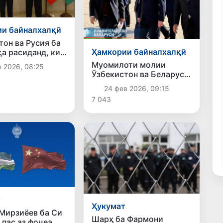
и байналхалқӣ
тон ва Русия ба
Ҳамкории байналхалқӣ
а расиданд, ки
 2030 гардиши
Муомилоти молии
р 2026, 08:25
о 30 миллиард
Ӯзбекистон ва Беларус
афзоиш диҳанд
ба 1 млрд доллар наздик
24 фев 2026, 09:15
мешавад
7 043
т
Ҳукумат
Мирзиёев ба Си
Шарҳ ба Фармони
 пас аз фоҷеа