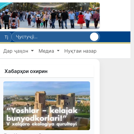
Tj
Дар ҷаҳон
Медиа
Нуқтаи назар
Хабарҳои охирин