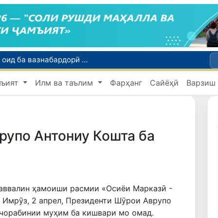
Тошканд ба баргузории чемпионати Осиё оид ба вазнабардорӣ омодагӣ мебинад
Шаҳрвандони Ӯзбекистон метавонанд дар доираи барномаи H-2A ба корҳои мавсимии кишоварзӣ дар ИМА сафарбар шаванд
мъият
Илм ва таълим
Фарҳанг
Сайёҳӣ
Варзиш
Намояндагии Агентии муҳоҷират дар Москва моҳи июл ба зиёда аз 1,8 ҳазор шаҳрванди Ӯзбекистон кумак расонд
Дастаи мунтахаби Ӯзбекистон ба даври чорякниҳоии «Бозиҳои Оянда – 2026» дар Остона роҳ ёфт
Дар Қашқадарё анҷумани байналмилалии экологӣ бо иштироки ҷавонон аз нӯҳ кишвар баргузор мешавад
рупо Антониу Кошта ба
 аввалин ҳамоиши расмии «Осиёи Марказӣ -
 Имрӯз, 2 апрел, Президенти Шӯрои Аврупо
 чорабинии муҳим ба кишвари мо омад.