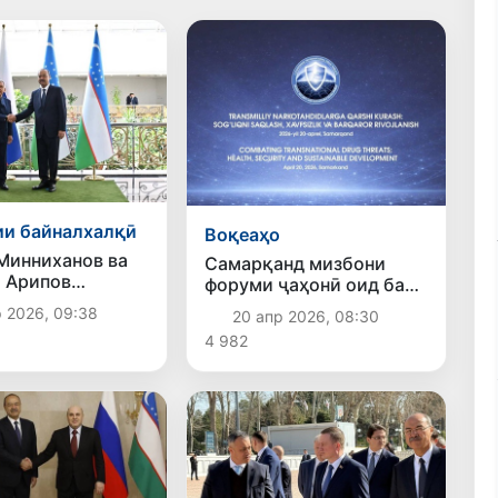
и байналхалқӣ
Воқеаҳо
Минниханов ва
Самарқанд мизбони
 Арипов
форуми ҷаҳонӣ оид ба
ҳои густариши
мубориза бо таҳдидҳои
р 2026, 09:38
20 апр 2026, 08:30
ҳои иқтисодиро
маводи мухаддир
4 982
 карданд
мегардад