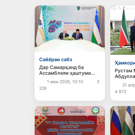
Сайёраи сабз
Ҳамкори
Дар Самарқанд ба
Рустам 
Ассамблеяи ҳаштуми
Абдулла
Фонди ҷаҳонии экологӣ
1 июн 2026, 10:10
3
масъала
оғоз бахшида шуд
21 ап
ҳамкори
229
4 972
баррасӣ