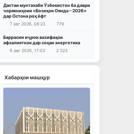
Дастаи мунтахаби Ӯзбекистон ба даври
чорякниҳоии «Бозиҳои Оянда – 2026»
дар Остона роҳ ёфт
7 авг 2026, 08:23
779
Баррасии иҷрои вазифаҳои
афзалиятнок дар соҳаи энергетика
6 авг 2026, 17:03
2 323
Хабарҳои машҳур