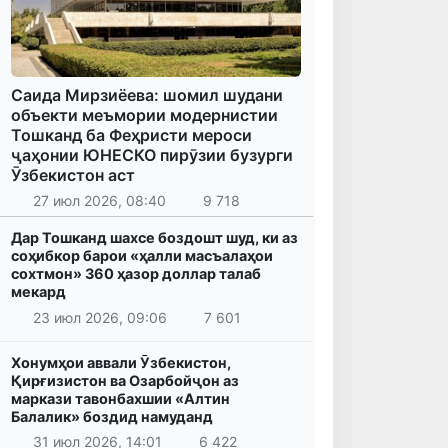
Саида Мирзиёева: шомил шудани
объекти меъмории модернистии
Тошканд ба Феҳристи мероси
ҷаҳонии ЮНЕСКО пирӯзии бузурги
Ӯзбекистон аст
27 июл 2026, 08:40
9 718
Дар Тошканд шахсе боздошт шуд, ки аз
соҳибкор барои «ҳалли масъалаҳои
сохтмон» 360 ҳазор доллар талаб
мекард
23 июл 2026, 09:06
7 601
Хонумҳои аввали Ӯзбекистон,
Қирғизистон ва Озарбойҷон аз
маркази тавонбахшии «Алтин
Балалик» боздид намуданд
31 июл 2026, 14:01
6 422