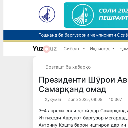
Yuz
uz
Сиёсат
Иқтисод
Ҷа
Бозгашт ба хабарҳо
Президенти Шӯрои Ав
Самарқанд омад
Ҳукумат
2 апр 2025, 08:08
10 367
3–4 апрели соли ҷорӣ дар Самарқанд
Иттиҳоди Аврупо» баргузор мегардад.
Антониу Кошта барои иштирок дар ин