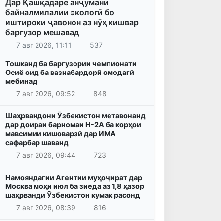
Дар Қашқадарё анҷумани
байналмилалии экологӣ бо
иштироки ҷавонон аз нӯҳ кишвар
баргузор мешавад
7 авг 2026, 11:11
537
Тошканд ба баргузории чемпионати
Осиё оид ба вазнабардорӣ омодагӣ
мебинад
7 авг 2026, 09:52
848
Шаҳрвандони Ӯзбекистон метавонанд
дар доираи барномаи H-2A ба корҳои
мавсимии кишоварзӣ дар ИМА
сафарбар шаванд
7 авг 2026, 09:44
723
Намояндагии Агентии муҳоҷират дар
Москва моҳи июл ба зиёда аз 1,8 ҳазор
шаҳрванди Ӯзбекистон кумак расонд
7 авг 2026, 08:39
816