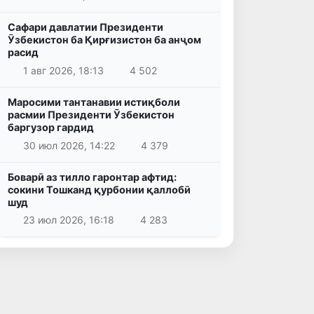
Сафари давлатии Президенти
Ӯзбекистон ба Қирғизистон ба анҷом
расид
1 авг 2026, 18:13
4 502
Маросими тантанавии истиқболи
расмии Президенти Ӯзбекистон
баргузор гардид
30 июл 2026, 14:22
4 379
Боварӣ аз тилло гаронтар афтид:
сокини Тошканд қурбонии қаллобӣ
шуд
23 июл 2026, 16:18
4 283