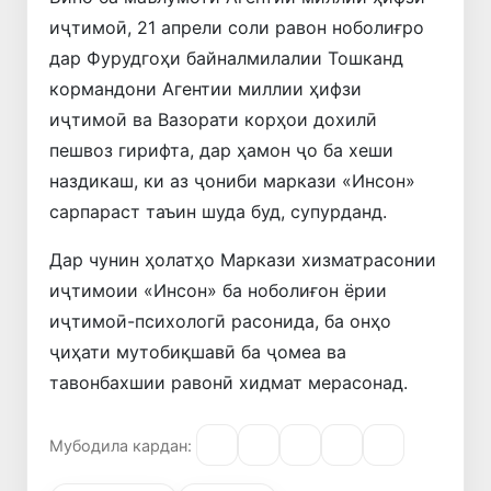
иҷтимоӣ, 21 апрели соли равон ноболиғро
дар Фурудгоҳи байналмилалии Тошканд
кормандони Агентии миллии ҳифзи
иҷтимоӣ ва Вазорати корҳои дохилӣ
пешвоз гирифта, дар ҳамон ҷо ба хеши
наздикаш, ки аз ҷониби маркази «Инсон»
сарпараст таъин шуда буд, супурданд.
Дар чунин ҳолатҳо Маркази хизматрасонии
иҷтимоии «Инсон» ба ноболиғон ёрии
иҷтимоӣ-психологӣ расонида, ба онҳо
ҷиҳати мутобиқшавӣ ба ҷомеа ва
тавонбахшии равонӣ хидмат мерасонад.
Мубодила кардан: