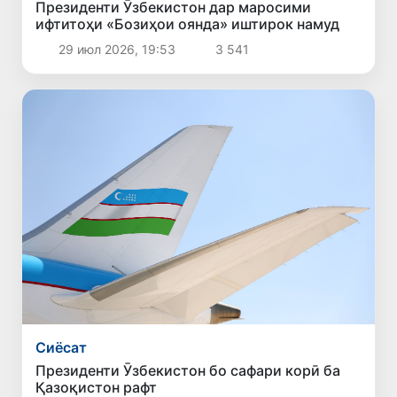
Президенти Ӯзбекистон дар маросими
ифтитоҳи «Бозиҳои оянда» иштирок намуд
29 июл 2026, 19:53
3 541
Сиёсат
Президенти Ӯзбекистон бо сафари корӣ ба
Қазоқистон рафт