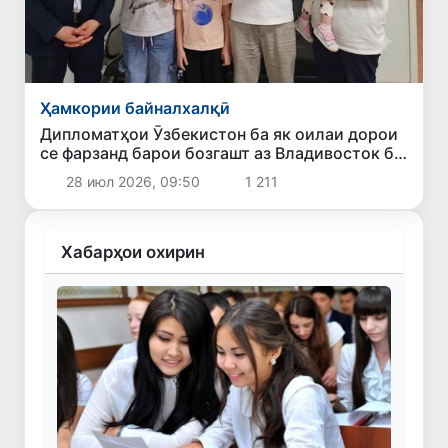
Ҳамкории байналхалқӣ
Дипломатҳои Ӯзбекистон ба як оилаи дорои
се фарзанд барои бозгашт аз Владивосток ба
Ватан кумак карданд
28 июл 2026, 09:50
1 211
Хабарҳои охирин