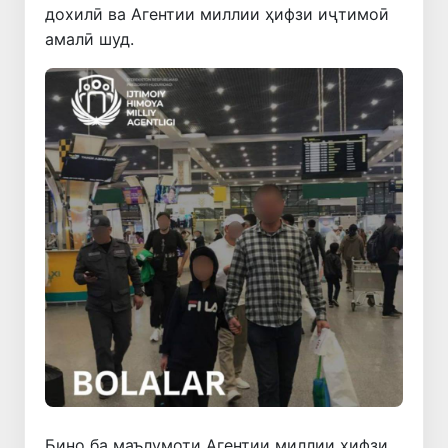
дохилӣ ва Агентии миллии ҳифзи иҷтимоӣ
амалӣ шуд.
Бино ба маълумоти Агентии миллии ҳифзи