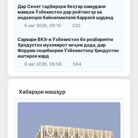
Дар Сенат тадбирҳои беҳтар намудани
мавқеи Ӯзбекистон дар рейтингҳо ва
индексҳои байналмилалӣ баррасӣ шуданд
6 авг 2026, 09:10
520
Сарвари ВКХ-и Ӯзбекистон бо роҳбарияти
Ҳиндустон музокирот анҷом дода, дар
Форуми соҳибкории Ӯзбекистону Ҳиндустон
иштирок кард
6 авг 2026, 08:58
564
Хабарҳои машҳур