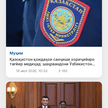
Муҳим
Қазоқистон қоидаҳои санҷиши хориҷиёнро
тағйир медиҳад: шаҳрвандони Ӯзбекистон
чиро бояд донанд
16 июл 2026, 10:33
3 160