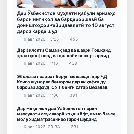
Дар Ӯзбекистон муҳлати қабули аризаҳо
барои интиқол ва барқароршавӣ ба
донишгоҳҳои ғайридавлатӣ то 10 август
дароз карда шуд
6 авг 2026, 13:25
455
Дар вилояти Самарқанд ва шаҳри Тошканд
ҳолатҳои фасод ва қаллобӣ ошкор гардид
6 авг 2026, 11:16
439
Эбола аз назорат берун мешавад: дар ҶД
Конго шумораи беморон дар як ҳафта ду
баробар афзуд, СУТ бонги хатар мезанад
6 авг 2026, 11:00
391
Дар моҳи июл дар Ӯзбекистон нархи
маҳсулоти озуқаворӣ коҳиш ёфт, аммо баъзе
молу хидматрасониҳо гарон шуданд
6 авг 2026, 09:33
631