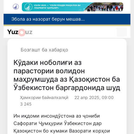
Эбола аз назорат берун мешавад: дар ҶД Конго шумораи беморон дар як ҳафта ду баробар афзуд, СУТ бонги хатар мезанад
Дар моҳи июл дар Ӯзбекистон нархи маҳсулоти озуқаворӣ коҳиш ёфт, аммо баъзе молу хидматрасониҳо гарон шуданд
Yuz
uz
Дар Сенат тадбирҳои беҳтар намудани мавқеи Ӯзбекистон дар рейтингҳо ва индексҳои байналмилалӣ баррасӣ шуданд
Сарвари ВКХ-и Ӯзбекистон бо роҳбарияти Ҳиндустон музокирот анҷом дода, дар Форуми соҳибкории Ӯзбекистону Ҳиндустон иштирок кард
Бозгашт ба хабарҳо
Дар вилояти Самарқанд ва шаҳри Тошканд ҳолатҳои фасод ва қаллобӣ ошкор гардид
Кӯдаки ноболиғи аз
парастории волидон
маҳрумшуда аз Қазоқистон ба
Ӯзбекистон баргардонида шуд
Ҳамкории байналхалқӣ
22 апр 2025, 09:00
3 245
Ин иқдоми инсондӯстона аз ҷониби
Сафорати Ҷумҳурии Ӯзбекистон дар
Қазоқистон бо кумаки Вазорати корҳои