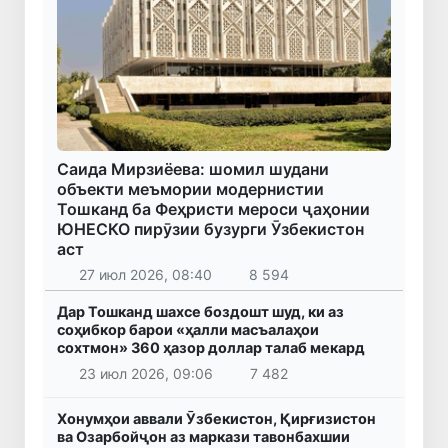
Саида Мирзиёева: шомил шудани
объекти меъмории модернистии
Тошканд ба Феҳристи мероси ҷаҳонии
ЮНЕСКО пирӯзии бузурги Ӯзбекистон
аст
27 июл 2026, 08:40
8 594
Дар Тошканд шахсе боздошт шуд, ки аз
соҳибкор барои «ҳалли масъалаҳои
сохтмон» 360 ҳазор доллар талаб мекард
23 июл 2026, 09:06
7 482
Хонумҳои аввали Ӯзбекистон, Қирғизистон
ва Озарбойҷон аз маркази тавонбахшии