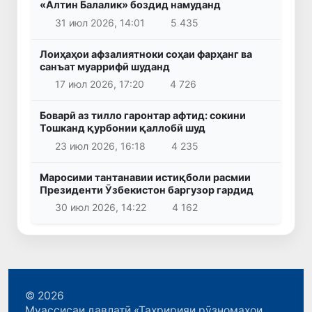
«Алтин Балалик» боздид намуданд
31 июл 2026, 14:01
5 435
Лоиҳаҳои афзалиятноки соҳаи фарҳанг ва
санъат муаррифӣ шуданд
17 июл 2026, 17:20
4 726
Боварӣ аз тилло гаронтар афтид: сокини
Тошканд қурбонии қаллобӣ шуд
23 июл 2026, 16:18
4 235
Маросими тантанавии истиқболи расмии
Президенти Ӯзбекистон баргузор гардид
30 июл 2026, 14:22
4 162
© 2026
Муассисаи давлатӣ «Таҳририяи рӯзномаҳои