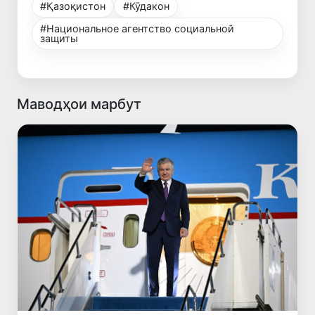
#Қазоқистон
#Кӯдакон
#Национальное агентство социальной
защиты
Маводҳои марбут