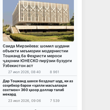
Саида Мирзиёева: шомил шудани
объекти меъмории модернистии
Тошканд ба Феҳристи мероси
ҷаҳонии ЮНЕСКО пирӯзии бузурги
Ӯзбекистон аст
27 июл 2026, 08:40
8 961
Дар Тошканд шахсе боздошт шуд, ки аз
соҳибкор барои «ҳалли масъалаҳои
сохтмон» 360 ҳазор доллар талаб
мекард
23 июл 2026, 09:06
7 539