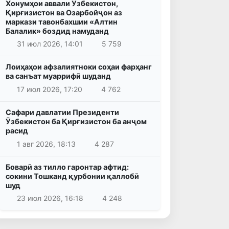
Хонумҳои аввали Ӯзбекистон,
Қирғизистон ва Озарбойҷон аз
маркази тавонбахшии «Алтин
Балалик» боздид намуданд
31 июл 2026, 14:01
5 759
Лоиҳаҳои афзалиятноки соҳаи фарҳанг
ва санъат муаррифӣ шуданд
17 июл 2026, 17:20
4 762
Сафари давлатии Президенти
Ӯзбекистон ба Қирғизистон ба анҷом
расид
1 авг 2026, 18:13
4 287
Боварӣ аз тилло гаронтар афтид:
сокини Тошканд қурбонии қаллобӣ
шуд
23 июл 2026, 16:18
4 248