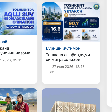
созӣ
канд
Буриши иҷтимоӣ
унонии низоми
Тошканд аз рӯи ҳаҷми
ти об идома
хиlматрасониҳои
л 2026, 09:15
қариб 175 ҳазор
ҷойгиронӣ ва хӯрокворӣ
27 июл 2026, 12:48
накҳои
дар ҷои аввал қарор
д» насб шудааст
1 695
гирифт