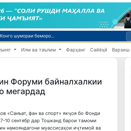
Эбола аз назорат берун мешавад: дар ҶД Конго шумораи беморон дар як ҳафта ду баробар афзуд, СУТ бонги хатар мезанад
Дар моҳи июл дар Ӯзбекистон нархи маҳсулоти озуқаворӣ коҳиш ёфт, аммо баъзе молу хидматрасониҳо гарон шуданд
мъият
Илм ва таълим
Фарҳанг
Сайёҳӣ
Варзиш
Дар Сенат тадбирҳои беҳтар намудани мавқеи Ӯзбекистон дар рейтингҳо ва индексҳои байналмилалӣ баррасӣ шуданд
Сарвари ВКХ-и Ӯзбекистон бо роҳбарияти Ҳиндустон музокирот анҷом дода, дар Форуми соҳибкории Ӯзбекистону Ҳиндустон иштирок кард
Дар вилояти Самарқанд ва шаҳри Тошканд ҳолатҳои фасод ва қаллобӣ ошкор гардид
лин Форуми байналхалкии
о мегардад
в «Санъат, фан ва спорт» якҷоя бо Фонди
 7-10 сентябр дар Тошканд барои тамоми
нин намояндагони муассисаҳои иҷтимоӣ ва