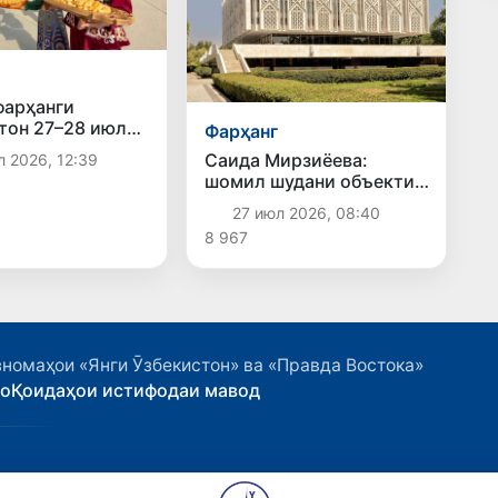
фарҳанги
тон 27–28 июл
Фарҳанг
ғизистон
Саида Мирзиёева:
л 2026, 12:39
р мешаванд
шомил шудани объекти
меъмории модернистии
27 июл 2026, 08:40
Тошканд ба Феҳристи
8 967
мероси ҷаҳонии
ЮНЕСКО пирӯзии
бузурги Ӯзбекистон аст
номаҳои «Янги Ӯзбекистон» ва «Правда Востока»
ҳо
Қоидаҳои истифодаи мавод