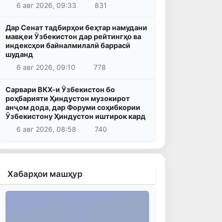
6 авг 2026, 09:33
831
Дар Сенат тадбирҳои беҳтар намудани
мавқеи Ӯзбекистон дар рейтингҳо ва
индексҳои байналмилалӣ баррасӣ
шуданд
6 авг 2026, 09:10
778
Сарвари ВКХ-и Ӯзбекистон бо
роҳбарияти Ҳиндустон музокирот
анҷом дода, дар Форуми соҳибкории
Ӯзбекистону Ҳиндустон иштирок кард
6 авг 2026, 08:58
740
Хабарҳои машҳур