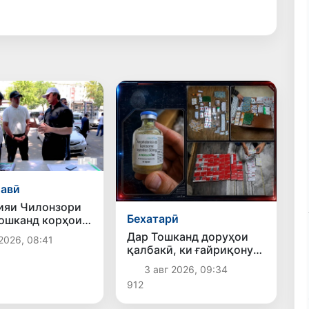
авӣ
ияи Чилонзори
Бехатарӣ
ошканд корҳои
 ва озодсозии
Дар Тошканд доруҳои
2026, 08:41
амъиятӣ идома
қалбакӣ, ки ғайриқонунӣ
аз Русия ворид шуда
3 авг 2026, 09:34
буданд, ошкор
912
гардиданд