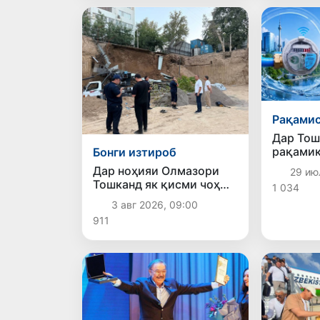
Рақами
Дар Тош
рақамик
Бонги изтироб
таъмино
Дар ноҳияи Олмазори
29 ию
дорад: 
Тошканд як қисми чоҳ
1 034
ҳисобку
фурӯ рехт: комиссияи
«ақлман
3 авг 2026, 09:00
махсус
911