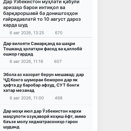
Дар Ӯзбекистон муҳлати қабули
аризаҳо барои интиқол ва
барқароршавӣ ба донишгоҳҳои
ғайридавлатӣ то 10 август дароз
карда шуд
6 авг 2026, 13:25
670
Дар вилояти Самарқанд ва шаҳри
Тошканд ҳолатҳои фасод ва қаллобӣ
ошкор гардид
6 авг 2026, 11:16
607
Эбола аз назорат берун мешавад: дар
ҶД Конго шумораи беморон дар як
ҳафта ду баробар афзуд, СУТ бонги
хатар мезанад
6 авг 2026, 11:00
498
Дар моҳи июл дар Ӯзбекистон нархи
маҳсулоти озуқаворӣ коҳиш ёфт, аммо
баъзе молу хидматрасониҳо гарон
шуданд