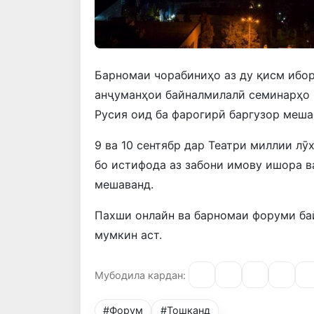
Барномаи чорабиниҳо аз ду қисм ибора
анҷуманҳои байналмилалӣ семинарҳо 
Русия оид ба фарогирӣ баргузор меша
9 ва 10 сентябр дар Театри миллии л
бо истифода аз забони имову ишора в
мешаванд.
Пахши онлайн ва барномаи форуми ба
мумкин аст.
Мубодила кардан:
#Форум
#Тошканд