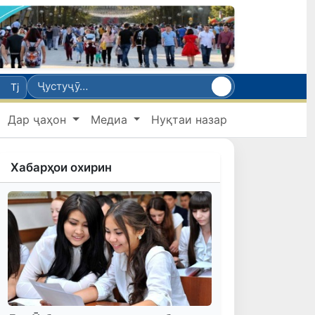
Tj
Дар ҷаҳон
Медиа
Нуқтаи назар
Хабарҳои охирин