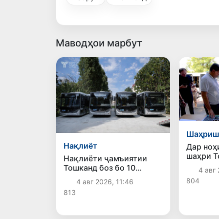
Маводҳои марбут
Шаҳриш
Нақлиёт
Дар ноҳ
шаҳри Т
Нақлиёти ҷамъиятии
ободонӣ
Тошканд боз бо 10
4 авг 
фазои ҷ
электробуси замонавӣ
804
4 авг 2026, 11:46
доранд
пурра шуд
813