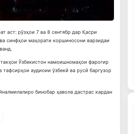
т аст: рӯзҳои 7 ва 8 сентябр дар Қасри
ва синфҳои маҳорати коршиносони варзидаи
ванд.
ӯхтакҳои Ӯзбекистон намоишномаҳои фарогир
а тафсирҳои аудиоии ӯзбекӣ ва русӣ баргузор
йналмилалиро бинобар ҳавола дастрас кардан