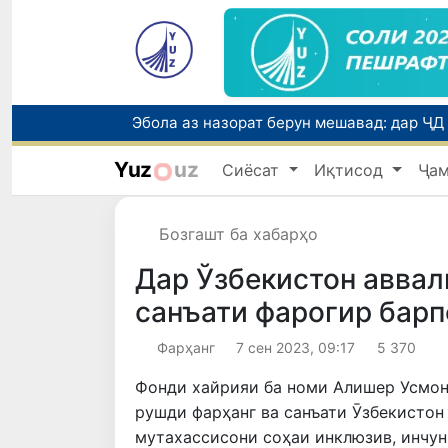
Yuz
uz
Сиёсат
Иқтисод
Ҷа
Бозгашт ба хабарҳо
Дар Ўзбекистон авва
санъати фарогир барп
Фарҳанг
7 сен 2023, 09:17
5 370
Фонди хайрияи ба номи Алишер Усмоно
рушди фарҳанг ва санъати Ӯзбекистон
мутахассисони соҳаи инклюзив, инчу