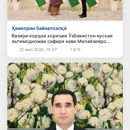
Ҳамкории байналхалқӣ
Вазири корҳои хориҷии Ӯзбекистон нусхаи
эътимодномаи сафири нави Малайзияро
қабул кард
22 июл 2026, 15:07
1 675