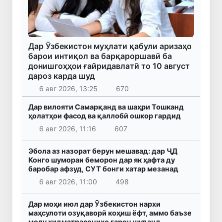
Дар Ӯзбекистон муҳлати қабули аризаҳо
барои интиқол ва барқароршавӣ ба
донишгоҳҳои ғайридавлатӣ то 10 август
дароз карда шуд
6 авг 2026, 13:25
670
Дар вилояти Самарқанд ва шаҳри Тошканд
ҳолатҳои фасод ва қаллобӣ ошкор гардид
6 авг 2026, 11:16
607
Эбола аз назорат берун мешавад: дар ҶД
Конго шумораи беморон дар як ҳафта ду
баробар афзуд, СУТ бонги хатар мезанад
6 авг 2026, 11:00
498
Дар моҳи июл дар Ӯзбекистон нархи
маҳсулоти озуқаворӣ коҳиш ёфт, аммо баъзе
молу хидматрасониҳо гарон шуданд