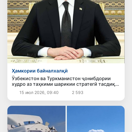
Ҳамкории байналхалқӣ
Ӯзбекистон ва Туркманистон ҷонибдории
худро аз таҳкими шарикии стратегӣ тасдиқ
карданд
15 июл 2026, 09:40
2 593