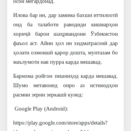
осон мегардонад.
Илова бар ин, дар замима бахши иттилоотӣ
оид ба талаботи раводиди кишварҳои
хориҷӣ барои шаҳрвандони Ӯзбекистон
фаъол аст. Айни ҳол ин хидматрасонӣ дар
ҳолати озмоишӣ қарор дошта, мунтазам бо
маълумоти нав пурра карда мешавад.
Барнома ройгон пешниҳод карда мешавад.
Шумо метавонед онро аз истинодҳои
расмии зерин зеркашӣ кунед:
Google Play (Android):
https://play.google.com/store/apps/details?