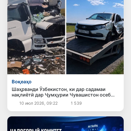
Воқеаҳо
Шаҳрванди Ӯзбекистон, ки дар садамаи
нақлиётӣ дар Ҷумҳурии Чувашистон осеб
дидаааст, зинда монда, дар беморхона
10 июл 2026, 09:22
1 539
табобат мегирад