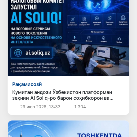
Рақамисозӣ
Кумитаи андози Ӯзбекистон платформаи
зеҳнии AI Soliq-ро барои соҳибкорон ва
андозсупорандагон муаррифӣ кард
29 июл 2026, 13:33
1 304