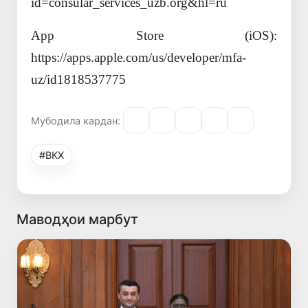
id=consular_services_uzb.org&hl=ru
App Store (iOS):
https://apps.apple.com/us/developer/mfa-
uz/id1818537775
Мубодила кардан:
#ВКХ
Маводҳои марбут