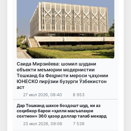
Саида Мирзиёева: шомил шудани
объекти меъмории модернистии
Тошканд ба Феҳристи мероси ҷаҳонии
ЮНЕСКО пирӯзии бузурги Ӯзбекистон
аст
27 июл 2026, 08:40
8 953
Дар Тошканд шахсе боздошт шуд, ки аз
соҳибкор барои «ҳалли масъалаҳои
сохтмон» 360 ҳазор доллар талаб мекард
23 июл 2026, 09:06
7 539