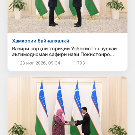
Ҳамкории байналхалқӣ
Вазири корҳои хориҷии Ӯзбекистон нусхаи
эътимодномаи сафири нави Покистонро
қабул кард
23 июл 2026, 09:34
1 793