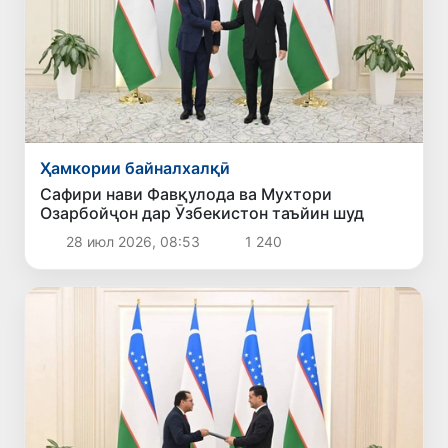
Ҳамкории байналхалқӣ
Сафири нави Фавқулода ва Мухтори
Озарбойҷон дар Ӯзбекистон таъйин шуд
28 июл 2026, 08:53
1 240