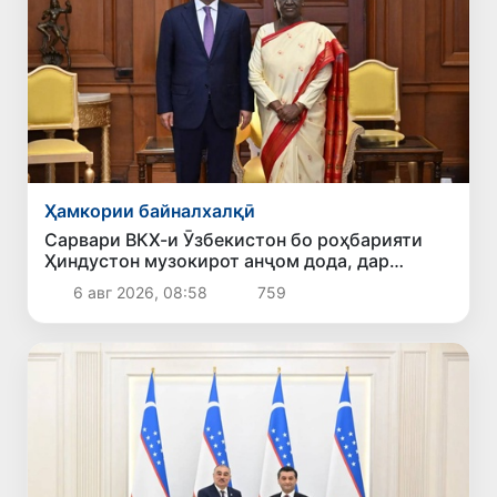
Ҳамкории байналхалқӣ
Сарвари ВКХ-и Ӯзбекистон бо роҳбарияти
Ҳиндустон музокирот анҷом дода, дар
Форуми соҳибкории Ӯзбекистону Ҳиндустон
6 авг 2026, 08:58
759
иштирок кард