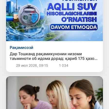
Рақамисозӣ
Дар Тошканд рақамикунонии низоми
таъминоти об идома дорад: қариб 175 ҳазор
ҳисобкунакҳои «ақлманд» насб шудааст
29 июл 2026, 09:15
1 034