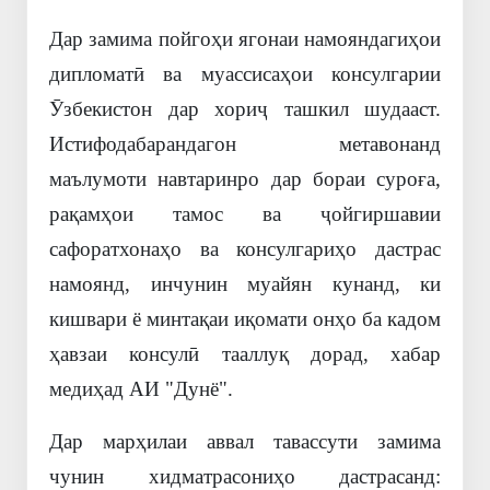
Дар замима пойгоҳи ягонаи намояндагиҳои
дипломатӣ ва муассисаҳои консулгарии
Ӯзбекистон дар хориҷ ташкил шудааст.
Истифодабарандагон метавонанд
маълумоти навтаринро дар бораи суроға,
рақамҳои тамос ва ҷойгиршавии
сафоратхонаҳо ва консулгариҳо дастрас
намоянд, инчунин муайян кунанд, ки
кишвари ё минтақаи иқомати онҳо ба кадом
ҳавзаи консулӣ тааллуқ дорад, хабар
медиҳад АИ "Дунё".
Дар марҳилаи аввал тавассути замима
чунин хидматрасониҳо дастрасанд: