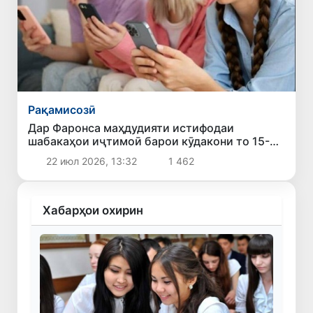
Рақамисозӣ
Дар Фаронса маҳдудияти истифодаи
шабакаҳои иҷтимоӣ барои кӯдакони то 15-
сола дастгирӣ шуд
22 июл 2026, 13:32
1 462
Хабарҳои охирин