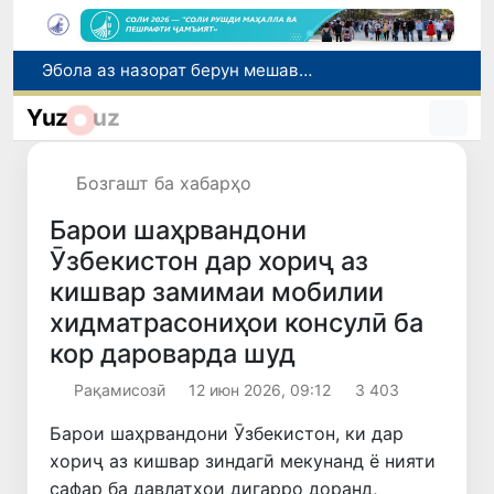
Дар моҳи июл дар Ӯзбекистон нархи маҳсулоти озуқаворӣ коҳиш ёфт, аммо баъзе молу хидматрасониҳо гарон шуданд
Дар Сенат тадбирҳои беҳтар намудани мавқеи Ӯзбекистон дар рейтингҳо ва индексҳои байналмилалӣ баррасӣ шуданд
Yuz
uz
Сарвари ВКХ-и Ӯзбекистон бо роҳбарияти Ҳиндустон музокирот анҷом дода, дар Форуми соҳибкории Ӯзбекистону Ҳиндустон иштирок кард
Дар вилояти Самарқанд ва шаҳри Тошканд ҳолатҳои фасод ва қаллобӣ ошкор гардид
Бозгашт ба хабарҳо
Эбола аз назорат берун мешавад: дар ҶД Конго шумораи беморон дар як ҳафта ду баробар афзуд, СУТ бонги хатар мезанад
Барои шаҳрвандони
Ӯзбекистон дар хориҷ аз
кишвар замимаи мобилии
хидматрасониҳои консулӣ ба
кор дароварда шуд
Рақамисозӣ
12 июн 2026, 09:12
3 403
Барои шаҳрвандони Ӯзбекистон, ки дар
хориҷ аз кишвар зиндагӣ мекунанд ё нияти
сафар ба давлатҳои дигарро доранд,