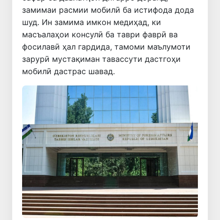
замимаи расмии мобилӣ ба истифода дода
шуд. Ин замима имкон медиҳад, ки
масъалаҳои консулӣ ба таври фаврӣ ва
фосилавӣ ҳал гардида, тамоми маълумоти
зарурӣ мустақиман тавассути дастгоҳи
мобилӣ дастрас шавад.