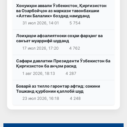
Хонумҳои аввали Ӯзбекистон, Қирғизистон
ва Озарбойҷон аз маркази тавонбахшии
«Алтин Балалик» боздид намуданд
31 июл 2026, 14:01
5 754
Лоиҳаҳои афзалиятноки соҳаи фарҳанг ва
санъат муаррифӣ шуданд
17 июл 2026, 17:20
4 762
Сафари давлатии Президенти Ӯзбекистон ба
Қирғизистон ба анҷом расид
1 авг 2026, 18:13
4 287
Боварӣ аз тилло гаронтар афтид: сокини
Тошканд қурбонии қаллобӣ шуд
23 июл 2026, 16:18
4 248