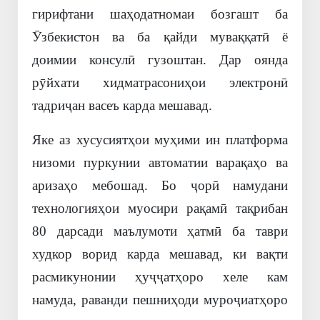
гирифтани шаҳодатномаи бозгашт ба
Ӯзбекистон ва ба қайди муваққатӣ ё
доимии консулӣ гузоштан. Дар оянда
рӯйхати хидматрасониҳои электронӣ
тадриҷан васеъ карда мешавад.
Яке аз хусусиятҳои муҳими ин платформа
низоми пуркунии автоматии варақаҳо ва
аризаҳо мебошад. Бо ҷорӣ намудани
технологияҳои муосири рақамӣ тақрибан
80 дарсади маълумоти ҳатмӣ ба таври
худкор ворид карда мешавад, ки вақти
расмикунонии ҳуҷҷатҳоро хеле кам
намуда, раванди пешниҳоди муроҷиатҳоро