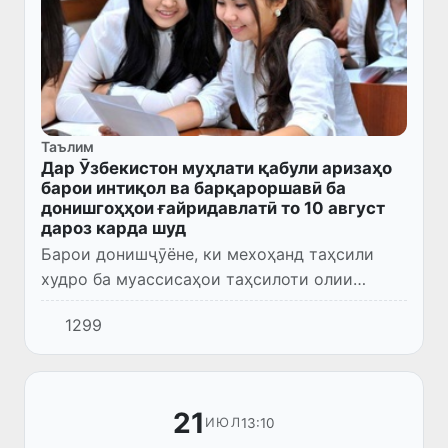
Таълим
Дар Ӯзбекистон муҳлати қабули аризаҳо
барои интиқол ва барқароршавӣ ба
донишгоҳҳои ғайридавлатӣ то 10 август
дароз карда шуд
Барои донишҷӯёне, ки мехоҳанд таҳсили
худро ба муассисаҳои таҳсилоти олии
ғайридавлатӣ интиқол диҳанд, муҳлати
1299
қабули аризаҳо дароз карда шуд.
21
13:10
ИЮЛ