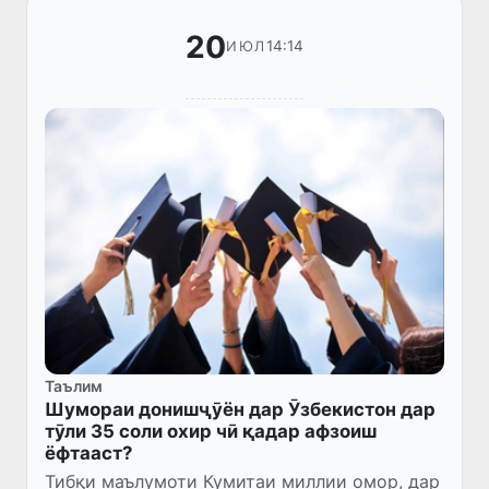
20
14:14
ИЮЛ
Таълим
Шумораи донишҷӯён дар Ӯзбекистон дар
тӯли 35 соли охир чӣ қадар афзоиш
ёфтааст?
Тибқи маълумоти Кумитаи миллии омор, дар