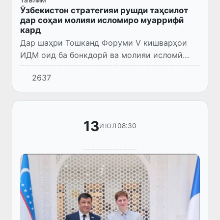
Ӯзбекистон стратегияи рушди таҳсилот
дар соҳаи молияи исломиро муаррифӣ
кард
Дар шаҳри Тошканд Форуми V кишварҳои
ИДМ оид ба бонкдорӣ ва молияи исломӣ
баргузор гардид, ки аз ҷониби созмони
2637
аморотии AlHuda CIBE ташкил карда шуд.
Дар ин ҳамоиши байналмилалӣ н...
13
08:30
ИЮЛ