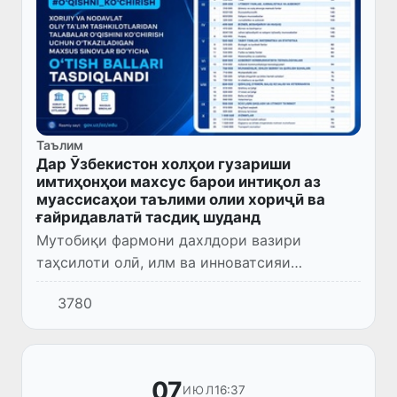
Таълим
Дар Ӯзбекистон холҳои гузариши
имтиҳонҳои махсус барои интиқол аз
муассисаҳои таълими олии хориҷӣ ва
ғайридавлатӣ тасдиқ шуданд
Мутобиқи фармони дахлдори вазири
таҳсилоти олӣ, илм ва инноватсияи
Ҷумҳурии Ӯзбекистон, холҳои гузариши
3780
имтиҳонҳои махсус барои интиқоли
донишҷӯён аз муассисаҳои таҳсилоти олии
хор...
07
16:37
ИЮЛ