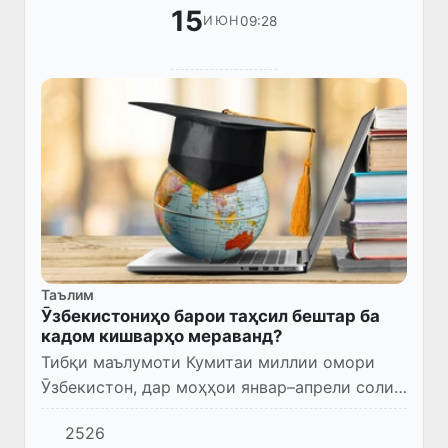
15
09:28
ИЮН
Таълим
Ӯзбекистониҳо барои таҳсил бештар ба
кадом кишварҳо мераванд?
Тибқи маълумоти Кумитаи миллии омори
Ӯзбекистон, дар моҳҳои январ–апрели соли
2026 7 ҳазору 355 шаҳрванди Ӯзбекистон бо
2526
мақсади таҳсил ба хориҷи кишвар сафар