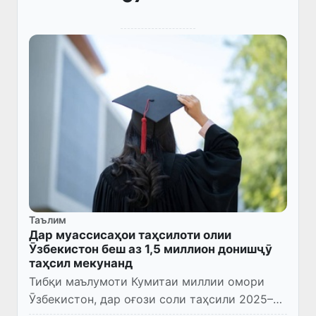
Таълим
Дар муассисаҳои таҳсилоти олии
Ӯзбекистон беш аз 1,5 миллион донишҷӯ
таҳсил мекунанд
Тибқи маълумоти Кумитаи миллии омори
Ӯзбекистон, дар оғози соли таҳсили 2025–