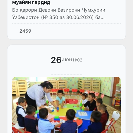
муайян гардид
Бо қарори Девони Вазирони Ҷумҳурии
Ӯзбекистон (№ 350 аз 30.06.2026) ба
Низомнома дар бораи тартиби қабули
2459
донишҷӯён ба бакалавриати муассисаҳои
таҳсилоти олии касбӣ, ки бо қарори Ҳ...
26
11:02
ИЮН