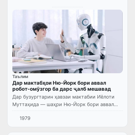
Таълим
Дар мактабҳои Ню-Йорк бори аввал
робот-омӯзгор ба дарс ҷалб мешавад
Дар бузургтарин ҳавзаи мактабии Иёлоти
Муттаҳида — шаҳри Ню-Йорк бори аввал
истифодаи роботи одаммонанд дар раванди
1979
таълим ба нақша гирифта шудааст.