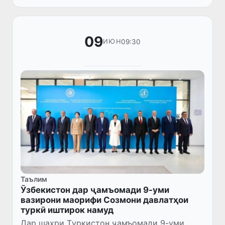
кардаанд.
09
09:30
ИЮН
Таълим
Ӯзбекистон дар ҷамъомади 9-уми
вазирони маорифи Созмони давлатҳои
туркӣ иштирок намуд
Дар шаҳри Tуркистон ҷамъомади 9-уми