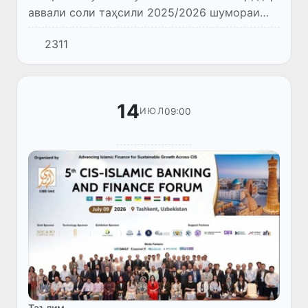
аввали соли таҳсили 2025/2026 шумораи
донишҷӯёне, ки дар муассисаҳои таҳсилоти
2311
олии Ӯзбекистон таҳсил мекунанд, 1 535 000
нафарро ташкил до...
14
09:00
ИЮЛ
Таълим