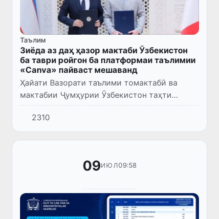
Таълим
Зиёда аз даҳ ҳазор мактаби Ӯзбекистон
ба таври ройгон ба платформаи таълимии
«Canva» пайваст мешаванд
Ҳайати Вазорати таълими томактабӣ ва
мактабии Ҷумҳурии Ӯзбекистон таҳти
роҳбарии муовини аввали вазир Шерзод
2310
Каримов дар доираи сафари корӣ ба
Фаронса бо роҳбарони муассисаҳои пешр...
09
09:58
ИЮЛ