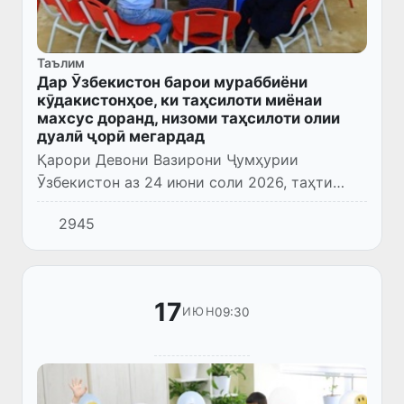
Таълим
Дар Ӯзбекистон барои мураббиёни
кӯдакистонҳое, ки таҳсилоти миёнаи
махсус доранд, низоми таҳсилоти олии
дуалӣ ҷорӣ мегардад
Қарори Девони Вазирони Ҷумҳурии
Ӯзбекистон аз 24 июни соли 2026, таҳти
№321 «Дар бораи ҷорӣ намудани низоми
2945
омодасозии бакалаврҳо аз рӯи самти
таҳсилоти томактабӣ дар асоси таҷриба...
17
09:30
ИЮН