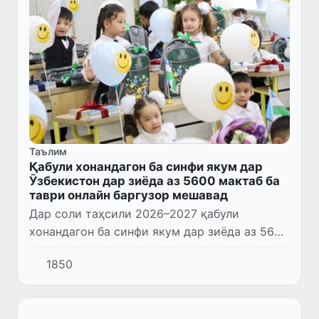
Таълим
Қабули хонандагон ба синфи якум дар
Ӯзбекистон дар зиёда аз 5600 мактаб ба
таври онлайн баргузор мешавад
Дар соли таҳсили 2026–2027 қабули
хонандагон ба синфи якум дар зиёда аз 5600
мактаби Ӯзбекистон ба шакли онлайн
1850
ташкил карда мешавад.