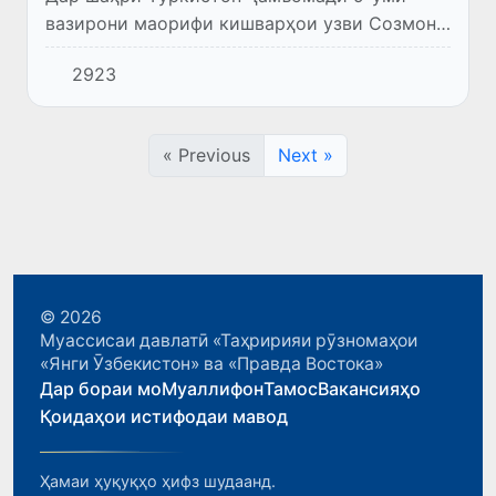
вазирони маорифи кишварҳои узви Созмони
кишварҳои туркӣ баргузор гардид. Аз
2923
ҷониби Ӯзбекистон дар ин ҳамоиш муовини
аввали вазири таҳсилоти олӣ,...
« Previous
Next »
© 2026
Муассисаи давлатӣ «Таҳририяи рӯзномаҳои
«Янги Ӯзбекистон» ва «Правда Востока»
Дар бораи мо
Муаллифон
Тамос
Вакансияҳо
Қоидаҳои истифодаи мавод
Ҳамаи ҳуқуқҳо ҳифз шудаанд.