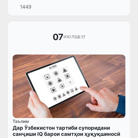
2026 дар муассисаҳои таҳсилоти олии
1449
кишвар 1 миллиону 535 ҳазор нафар
донишҷӯ таҳсил мекунанд.
07
08:17
ИЮЛ
Таълим
Дар Ӯзбекистон тартиби супоридани
санҷиши IQ барои самтҳои ҳуқуқшиносӣ