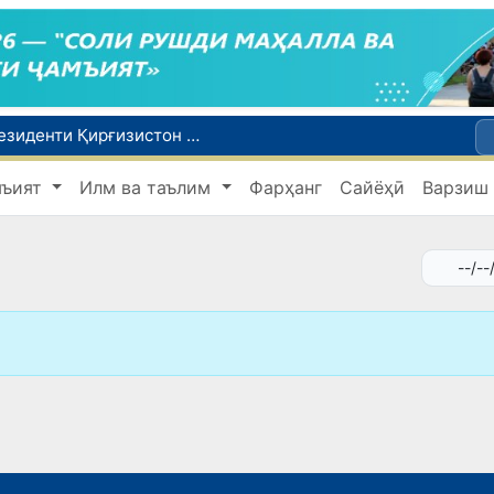
Сарвазири Ӯзбекистон дар мулоқот бо Президенти Қирғизистон дар доираи чорабиниҳои Иттиҳоди иқтисодии АвруОсиё иштирок кард
Дар Қашқадарё анҷумани байналмилалии экологӣ бо иштироки ҷавонон аз нӯҳ кишвар баргузор мешавад
мъият
Илм ва таълим
Фарҳанг
Сайёҳӣ
Варзиш
Тошканд ба баргузории чемпионати Осиё оид ба вазнабардорӣ омодагӣ мебинад
Шаҳрвандони Ӯзбекистон метавонанд дар доираи барномаи H-2A ба корҳои мавсимии кишоварзӣ дар ИМА сафарбар шаванд
Дар Сенат бо намояндаи Департаменти давлатии ИМА мулоқот баргузор шуд