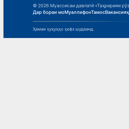
© 2026
Муассисаи давлатӣ «Таҳририяи рӯз
Дар бораи мо
Муаллифон
Тамос
Вакансия
Ҳамаи ҳуқуқҳо ҳифз шудаанд.