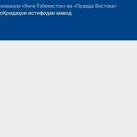
номаҳои «Янги Ӯзбекистон» ва «Правда Востока»
ҳо
Қоидаҳои истифодаи мавод