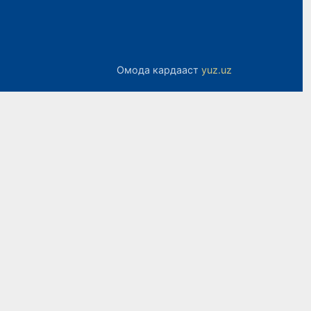
Омода кардааст
yuz.uz