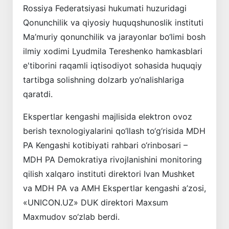
Rossiya Federatsiyasi hukumati huzuridagi
Qonunchilik va qiyosiy huquqshunoslik instituti
Ma’muriy qonunchilik va jarayonlar bo‘limi bosh
ilmiy xodimi Lyudmila Tereshenko hamkasblari
e'tiborini raqamli iqtisodiyot sohasida huquqiy
tartibga solishning dolzarb yo‘nalishlariga
qaratdi.
Ekspertlar kengashi majlisida elektron ovoz
berish texnologiyalarini qo‘llash to‘g‘risida MDH
PA Kengashi kotibiyati rahbari o‘rinbosari –
MDH PA Demokratiya rivojlanishini monitoring
qilish xalqaro instituti direktori Ivan Mushket
va MDH PA va AMH Ekspertlar kengashi a’zosi,
«UNICON.UZ» DUK direktori Maxsum
Maxmudov so‘zlab berdi.