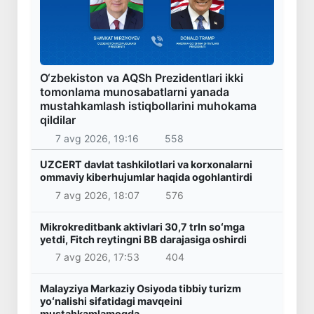
O‘zbekiston va AQSh Prezidentlari ikki
tomonlama munosabatlarni yanada
mustahkamlash istiqbollarini muhokama
qildilar
7 avg 2026, 19:16
558
UZCERT davlat tashkilotlari va korxonalarni
ommaviy kiberhujumlar haqida ogohlantirdi
7 avg 2026, 18:07
576
Mikrokreditbank aktivlari 30,7 trln soʻmga
yetdi, Fitch reytingni BB darajasiga oshirdi
7 avg 2026, 17:53
404
Malayziya Markaziy Osiyoda tibbiy turizm
yoʻnalishi sifatidagi mavqeini
mustahkamlamoqda