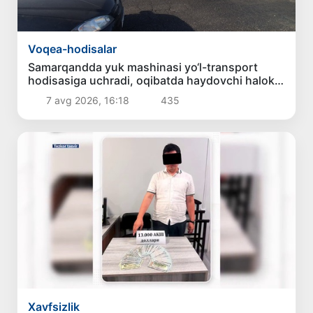
Voqea-hodisalar
Samarqandda yuk mashinasi yo‘l-transport
hodisasiga uchradi, oqibatda haydovchi halok
bo‘ldi
7 avg 2026, 16:18
435
Xavfsizlik