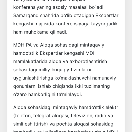
konferensiyaning asosiy masalasi bo‘ladi.
Samarqand shahrida bo‘lib o‘tadigan Ekspertlar
kengashi majlisida konferensiyaga tayyorgarlik
ham muhokama qilinadi.
MDH PA va Aloqa sohasidagi mintaqaviy
hamdo‘stlik Ekspertlar kengashi MDH
mamlakatlarida aloqa va axborotlashtirish
sohasidagi milliy huquqiy tizimlarni
uyg‘unlashtirishga ko‘maklashuvchi namunaviy
qonunlarni ishlab chiqishda ikki tuzilmaning
o‘zaro hamkorligini ta’minlaydi.
Aloqa sohasidagi mintaqaviy hamdo‘stlik elektr
(telefon, telegraf aloqasi, televizion, radio va
simli eshittirish) va pochta aloqasi sohasidagi
hamkorlik va kelishilgan harakatlar uchun MDH