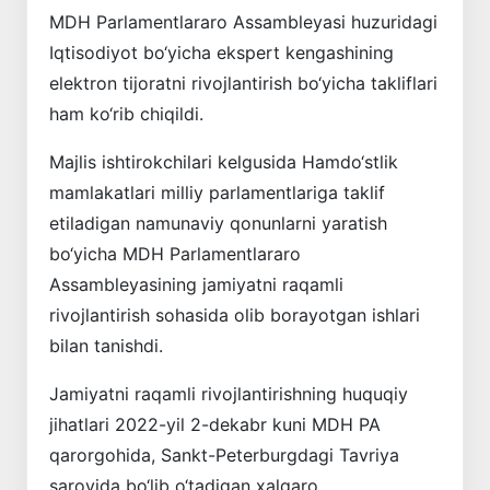
MDH Parlamentlararo Assambleyasi huzuridagi
Iqtisodiyot bo‘yicha ekspert kengashining
elektron tijoratni rivojlantirish bo‘yicha takliflari
ham ko‘rib chiqildi.
Majlis ishtirokchilari kelgusida Hamdo‘stlik
mamlakatlari milliy parlamentlariga taklif
etiladigan namunaviy qonunlarni yaratish
bo‘yicha MDH Parlamentlararo
Assambleyasining jamiyatni raqamli
rivojlantirish sohasida olib borayotgan ishlari
bilan tanishdi.
Jamiyatni raqamli rivojlantirishning huquqiy
jihatlari 2022-yil 2-dekabr kuni MDH PA
qarorgohida, Sankt-Peterburgdagi Tavriya
saroyida bo‘lib o‘tadigan xalqaro