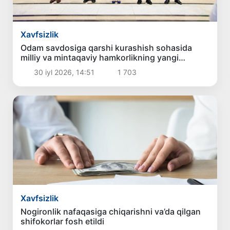
Xavfsizlik
Odam savdosiga qarshi kurashish sohasida
milliy va mintaqaviy hamkorlikning yangi
ustuvor yo‘nalishlari belgilab olindi
30 iyl 2026, 14:51
1 703
Xavfsizlik
Nogironlik nafaqasiga chiqarishni va’da qilgan
shifokorlar fosh etildi