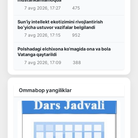
7 avg 2026, 17:27
475
Sunʼiy intellekt ekotizimini rivojlantirish
boʻyicha ustuvor vazifalar belgilandi
7 avg 2026, 17:15
952
Polshadagi elchixona ko‘magida ona va bola
Vatanga qaytarildi
7 avg 2026, 17:09
388
Ommabop yangiliklar