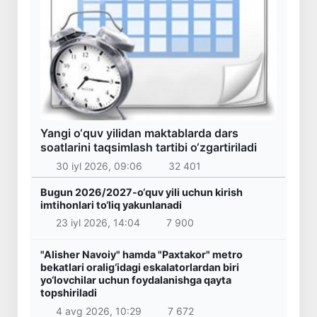
Yangi o‘quv yilidan maktablarda dars
soatlarini taqsimlash tartibi o‘zgartiriladi
30 iyl 2026, 09:06
32 401
Bugun 2026/2027-o‘quv yili uchun kirish
imtihonlari to‘liq yakunlanadi
23 iyl 2026, 14:04
7 900
"Alisher Navoiy" hamda "Paxtakor" metro
bekatlari oralig‘idagi eskalatorlardan biri
yo‘lovchilar uchun foydalanishga qayta
topshiriladi
4 avg 2026, 10:29
7 672