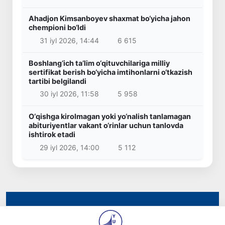
Ahadjon Kimsanboyev shaxmat bo‘yicha jahon
chempioni bo‘ldi
31 iyl 2026, 14:44
6 615
Boshlang‘ich ta’lim o‘qituvchilariga milliy
sertifikat berish bo‘yicha imtihonlarni o‘tkazish
tartibi belgilandi
30 iyl 2026, 11:58
5 958
O‘qishga kirolmagan yoki yo‘nalish tanlamagan
abituriyentlar vakant o‘rinlar uchun tanlovda
ishtirok etadi
29 iyl 2026, 14:00
5 112
© 2026
“Yangi Oʻzbekiston” va “Pravda Vostoka”