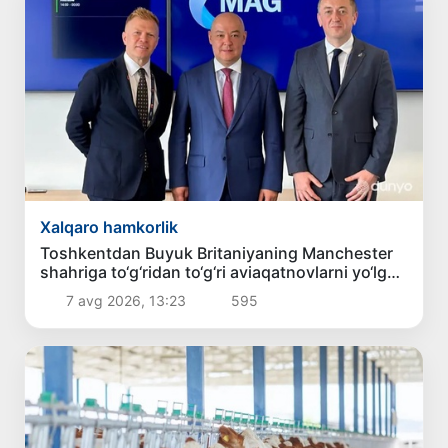
Xalqaro hamkorlik
Toshkentdan Buyuk Britaniyaning Manchester
shahriga to‘g‘ridan to‘g‘ri aviaqatnovlarni yo‘lga
qo‘yish masalasi ko‘rib chiqilmoqda
7 avg 2026, 13:23
595