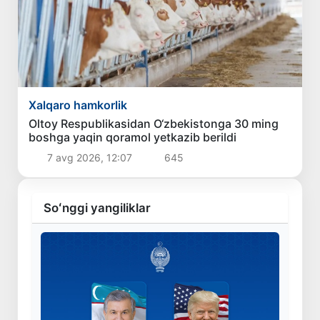
Xalqaro hamkorlik
Oltoy Respublikasidan O‘zbekistonga 30 ming
boshga yaqin qoramol yetkazib berildi
7 avg 2026, 12:07
645
Soʻnggi yangiliklar