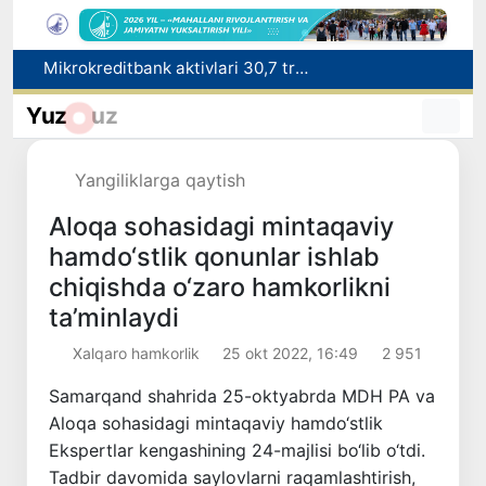
Malayziya Markaziy Osiyoda tibbiy turizm yoʻnalishi sifatidagi mavqeini mustahkamlamoqda
Polshadagi elchixona ko‘magida ona va bola Vatanga qaytarildi
Yuz
uz
Namangan shahrining sobiq hokimi Anvar Otaxodjayevga nisbatan 11 yilga ozodlikdan mahrum qilish jazosi tayinlandi
UZCERT davlat tashkilotlari va korxonalarni ommaviy kiberhujumlar haqida ogohlantirdi
Yangiliklarga qaytish
Mikrokreditbank aktivlari 30,7 trln soʻmga yetdi, Fitch reytingni BB darajasiga oshirdi
Aloqa sohasidagi mintaqaviy
hamdo‘stlik qonunlar ishlab
chiqishda o‘zaro hamkorlikni
ta’minlaydi
Xalqaro hamkorlik
25 okt 2022, 16:49
2 951
Samarqand shahrida 25-oktyabrda MDH PA va
Aloqa sohasidagi mintaqaviy hamdo‘stlik
Ekspertlar kengashining 24-majlisi bo‘lib o‘tdi.
Tadbir davomida saylovlarni raqamlashtirish,