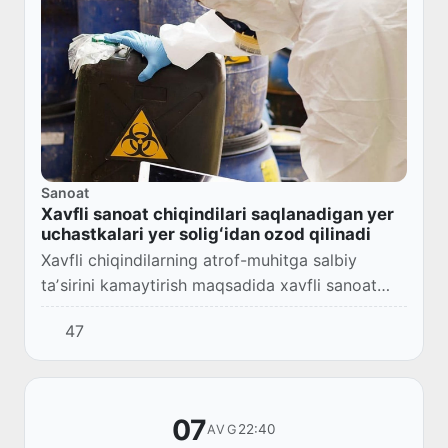
Sanoat
Xavfli sanoat chiqindilari saqlanadigan yer
uchastkalari yer soligʻidan ozod qilinadi
Xavfli chiqindilarning atrof-muhitga salbiy
taʼsirini kamaytirish maqsadida xavfli sanoat
chiqindilarini saqlash obyektlari joylashgan yer
47
uchastkalari yer soligʻidan ozod qilish b...
07
22:40
AVG