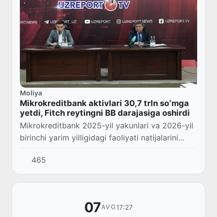
Moliya
Mikrokreditbank aktivlari 30,7 trln soʻmga
yetdi, Fitch reytingni BB darajasiga oshirdi
Mikrokreditbank 2025-yil yakunlari va 2026-yil
birinchi yarim yilligidagi faoliyati natijalarini
maʼlum qildi. Bank aktivlari 30,7 trln soʻmga
465
yetgan, yarim yilda 6,8 trln soʻm kre...
07
17:27
AVG