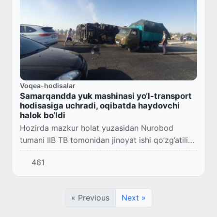
Voqea-hodisalar
Samarqandda yuk mashinasi yo‘l-transport
hodisasiga uchradi, oqibatda haydovchi
halok bo‘ldi
Hozirda mazkur holat yuzasidan Nurobod
tumani IIB TB tomonidan jinoyat ishi qo’zg’atilib,
tergov harakatlari olib borilmoqda.
461
« Previous
Next »