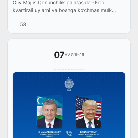
Oliy Majlis Qonunchilik palatasida «Ko‘p
kvartirali uylarni va boshqa ko‘chmas mulk
obyektlarini ulush kiritish asosida qurish
58
to‘g‘risida»gi qonun loyihasi birinchi o‘qishda
qabul...
07
19:16
AVG