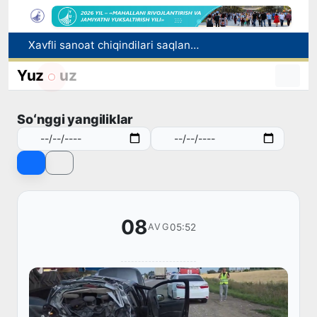
Xavfli sanoat chiqindilari saqlanadigan yer uchastkalari yer soligʻidan ozod qilinadi
Taniqli kinoaktyor va rejissyor Abdumannon Ubaydullaev vafot etdi
Ulushli qurilishda fuqarolar mablag‘i eskrou hisobvarag‘i orqali himoya qilinadi
Yuz
uz
UZCERT davlat tashkilotlari va korxonalarni ommaviy kiberhujumlar haqida ogohlantirdi
Rossiyada yo‘l-transport hodisasida ikki nafar O‘zbekiston fuqarosi halok bo‘ldi
Soʻnggi yangiliklar
08
05:52
AVG