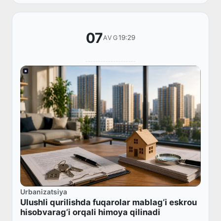
07
19:29
AVG
Urbanizatsiya
Ulushli qurilishda fuqarolar mablag‘i eskrou
hisobvarag‘i orqali himoya qilinadi