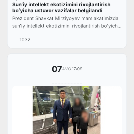
Sunʼiy intellekt ekotizimini rivojlantirish
boʻyicha ustuvor vazifalar belgilandi
Prezident Shavkat Mirziyoyev mamlakatimizda
sunʼiy intellekt ekotizimini rivojlantirish boʻyicha
erishilgan natijalar va istiqboldagi ustuvor
1032
vazifalar yuzasidan taqdimot bilan tan...
07
17:09
AVG