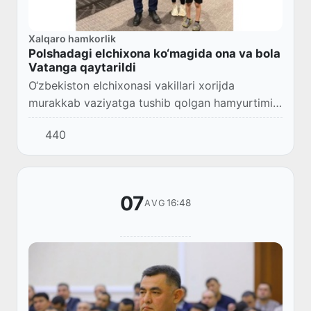
Xalqaro hamkorlik
Polshadagi elchixona ko‘magida ona va bola
Vatanga qaytarildi
O‘zbekiston elchixonasi vakillari xorijda
murakkab vaziyatga tushib qolgan hamyurtimiz
va uning voyaga yetmagan farzandining
440
Vatanga qaytishida ko‘maklashdi.
07
16:48
AVG