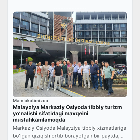
Mamlakatimizda
Malayziya Markaziy Osiyoda tibbiy turizm
yoʻnalishi sifatidagi mavqeini
mustahkamlamoqda
Markaziy Osiyoda Malayziya tibbiy xizmatlariga
boʻlgan qiziqish ortib borayotgan bir paytda,