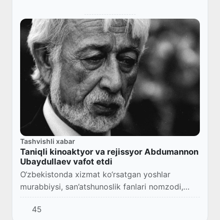
Tashvishli xabar
Taniqli kinoaktyor va rejissyor Abdumannon
Ubaydullaev vafot etdi
O‘zbekistonda xizmat ko‘rsatgan yoshlar
murabbiysi, san’atshunoslik fanlari nomzodi,
professor, taniqli kinoaktyor, rejissyor va
45
pedagog Abdumannon Ubaydullaev vafot etdi.