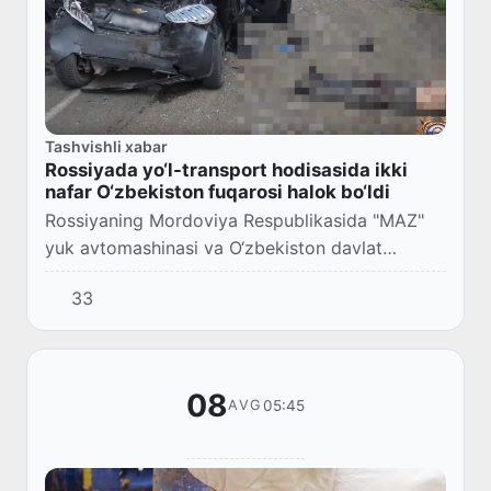
Tashvishli xabar
Rossiyada yo‘l-transport hodisasida ikki
nafar O‘zbekiston fuqarosi halok bo‘ldi
Rossiyaning Mordoviya Respublikasida "MAZ"
yuk avtomashinasi va O‘zbekiston davlat
raqamidagi "Chevrolet Spark" ishtirokida yo‘l-
33
transport hodisasi sodir bo‘ldi.
08
05:45
AVG