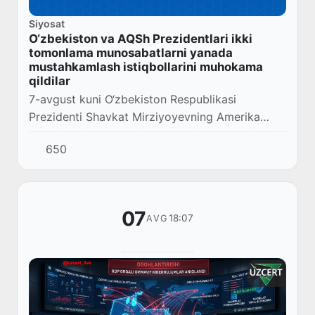
Siyosat
O‘zbekiston va AQSh Prezidentlari ikki
tomonlama munosabatlarni yanada
mustahkamlash istiqbollarini muhokama
qildilar
7-avgust kuni O‘zbekiston Respublikasi
Prezidenti Shavkat Mirziyoyevning Amerika
Qo‘shma Shtatlari Prezidenti Donald Tramp bilan
650
telefon orqali muloqoti bo‘lib o‘tdi.
07
18:07
AVG