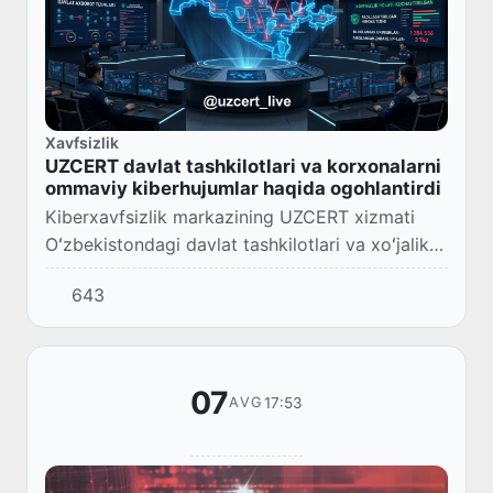
Xavfsizlik
UZCERT davlat tashkilotlari va korxonalarni
ommaviy kiberhujumlar haqida ogohlantirdi
Kiberxavfsizlik markazining UZCERT xizmati
Oʻzbekistondagi davlat tashkilotlari va xoʻjalik
yurituvchi subyektlariga qarshi RDP (Remote
643
Desktop Protocol) xizmati orqali ommaviy kib...
07
17:53
AVG