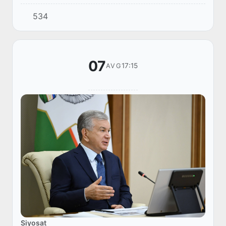
Oʻzbekiston va Qozogʻistondan kelgan yetakchi
534
sogʻliqni saqlash mutaxassislari Malayziy...
07
17:15
AVG
Siyosat