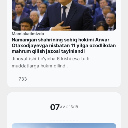
Mamlakatimizda
Namangan shahrining sobiq hokimi Anvar
Otaxodjayevga nisbatan 11 yilga ozodlikdan
mahrum qilish jazosi tayinlandi
Jinoyat ishi bo‘yicha 6 kishi esa turli
muddatlarga hukm qilindi.
733
07
16:18
AVG