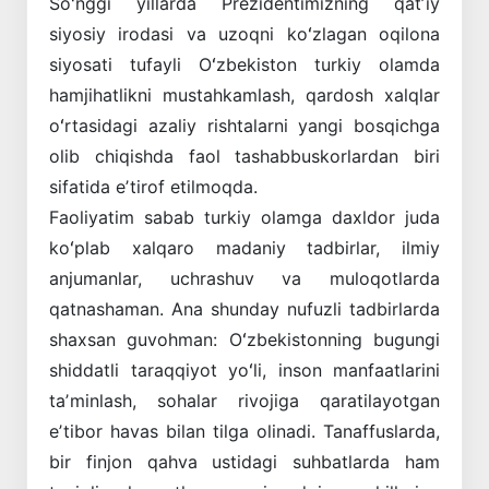
Soʻnggi yillarda Prezidentimizning qatʼiy
siyosiy irodasi va uzoqni koʻzlagan oqilona
siyosati tufayli Oʻzbekiston turkiy olamda
hamjihatlikni mustahkamlash, qardosh xalqlar
oʻrtasidagi azaliy rishtalarni yangi bosqichga
olib chiqishda faol tashabbuskorlardan biri
sifatida eʼtirof ­etilmoqda.
Faoliyatim sabab turkiy olamga daxldor juda
koʻplab xalqaro madaniy tadbirlar, ilmiy
anjumanlar, uchrashuv va muloqotlarda
qatnashaman. Ana shunday nufuzli tadbirlarda
shaxsan guvohman: Oʻzbekistonning bugungi
shiddatli taraqqiyot yoʻli, inson manfaatlarini
taʼminlash, sohalar rivojiga qaratilayotgan
eʼtibor havas bilan tilga olinadi. Tanaffuslarda,
bir finjon qahva ustidagi suhbatlarda ham