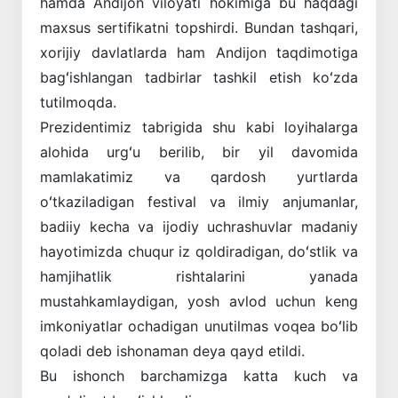
hamda Andijon viloyati hokimiga bu haqdagi
maxsus sertifikatni topshirdi. Bundan tashqari,
xorijiy davlatlarda ham Andijon taqdimotiga
bagʻishlangan tadbirlar tashkil etish koʻzda
tutilmoqda.
Prezidentimiz tabrigida shu kabi loyihalarga
alohida urgʻu berilib, bir yil davomida
mamlakatimiz va qardosh yurtlarda
oʻtkaziladigan festival va ilmiy anjumanlar,
badiiy kecha va ijodiy uchrashuvlar madaniy
hayotimizda chuqur iz qoldiradigan, doʻstlik va
hamjihatlik rishtalarini yanada
mustahkamlaydigan, yosh avlod uchun keng
imkoniyatlar ochadigan unutilmas voqea boʻlib
qoladi deb ishonaman deya qayd etildi.
Bu ishonch barchamizga katta kuch va