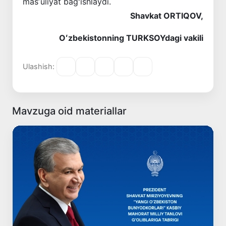
masʼuliyat bagʻishlaydi.
Shavkat ORTIQOV,
Oʻzbekistonning TURKSOYdagi vakili
Ulashish:
Mavzuga oid materiallar