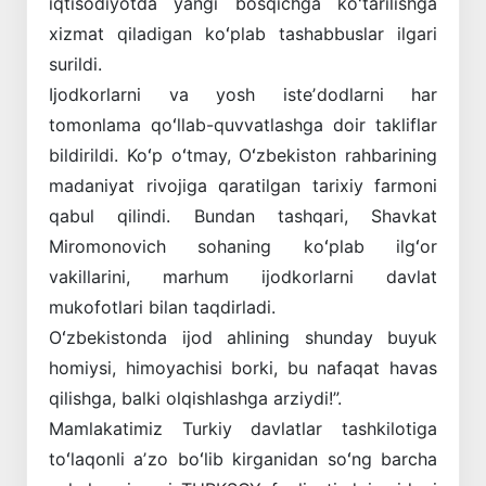
iqtisodiyotda yangi bosqichga koʻtarilishga
xizmat qiladigan koʻplab tashabbuslar ilgari
surildi.
Ijodkorlarni va yosh isteʼdodlarni har
tomonlama qoʻllab-quvvatlashga doir takliflar
bildirildi. Koʻp oʻtmay, Oʻzbekiston rahbarining
madaniyat rivojiga qaratilgan tarixiy farmoni
qabul qilindi. Bundan tashqari, Shavkat
Miromonovich sohaning koʻplab ilgʻor
vakillarini, marhum ijodkorlarni davlat
mukofotlari bilan taqdirladi.
Oʻzbekistonda ijod ahlining shunday buyuk
homiysi, himoyachisi borki, bu nafaqat havas
qilishga, balki olqishlashga arziydi!”.
Mamlakatimiz Turkiy davlatlar tashkilotiga
toʻlaqonli aʼzo boʻlib kirganidan soʻng barcha