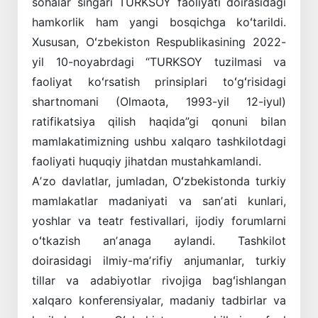
sohalar singari TURKSOY faoliyati doirasidagi
hamkorlik ham yangi bosqichga koʻtarildi.
Xususan, Oʻzbekiston Respublikasining 2022-
yil 10-noyabrdagi “TURKSOY tuzilmasi va
faoliyat koʻrsatish prinsiplari toʻgʻrisidagi
shartnomani (Olmaota, 1993-yil 12-iyul)
ratifikatsiya ­qilish haqida”gi qonuni bilan
mamlakatimizning ushbu xalqaro tashkilotdagi
faoliyati huquqiy jihatdan mustahkamlandi.
Aʼzo davlatlar, jumladan, Oʻzbekistonda turkiy
mamlakatlar madaniyati va sanʼati kunlari,
yoshlar va teatr festivallari, ijodiy forumlarni
oʻtkazish anʼanaga aylandi. Tashkilot
doirasidagi ilmiy-maʼrifiy anjumanlar, turkiy
tillar va adabiyotlar rivojiga bagʻishlangan
xalqaro konferensiyalar, madaniy tadbirlar va