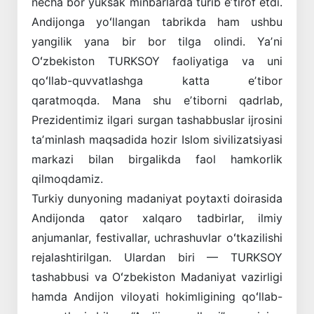
necha bor yuksak minbarlarda turib eʼtirof etdi.
Andijonga yoʻllangan tabrikda ham ushbu
yangilik yana bir bor tilga olindi. Yaʼni
Oʻzbekiston TURKSOY faoliyatiga va uni
qoʻllab-quvvatlashga katta eʼtibor
qaratmoqda. Mana shu eʼtiborni qadrlab,
Prezidentimiz ilgari surgan tashabbuslar ijrosini
taʼminlash maqsadida hozir Islom sivilizatsiyasi
markazi bilan birgalikda faol hamkorlik
qilmoqdamiz.
Turkiy dunyoning madaniyat poytaxti doirasida
Andijonda qator xalqaro tadbirlar, ilmiy
anjumanlar, festivallar, uchrashuvlar oʻtkazilishi
rejalashtirilgan. Ulardan biri — TURKSOY
tashabbusi va Oʻzbekiston Madaniyat vazirligi
hamda Andijon viloyati hokimligining qoʻllab-