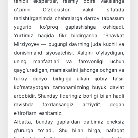
taniqli ekspertlar, rasmiy doira vakillariga
oʻzimni Oʻzbekiston vakili sifatida
tanishtirganimda chehralarga darrov tabassum
yugurib, koʻproq gaplashishga oshiqadi.
Yurtimiz haqida fikr bildirganda, “Shavkat
Mirziyoyev — bugungi davrning juda kuchli va
donishmand siyosatchisi. Xalqini oʻylaydigan,
uning manfaatlari va farovonligi uchun
qaygʻuradigan, mamlakatini jahonga ochgan va
turkiy dunyo birligiga ulkan ijobiy taʼsir
koʻrsatayotgan zamonamizning buyuk davlat
arbobidir. Shunday lideringiz borligi bilan haqli
ravishda faxrlansangiz arziydi”, degan
eʼtiroflarni eshitamiz.
Albatta, bunday gaplardan qalbimiz cheksiz
gʻururga toʻladi. Shu bilan birga, nafaqat