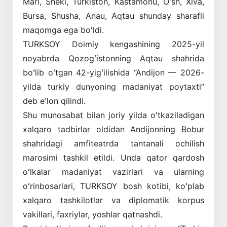
Mari, Sheki, Turkiston, Kastamonu, Oʻsh, Xiva,
Bursa, Shusha, Anau, Aqtau shunday sharafli
maqomga ega boʻldi.
TURKSOY Doimiy kengashining 2025-yil
noyabrda Qozogʻistonning Aqtau shahrida
boʻlib oʻtgan 42-yigʻilishida “Andijon — 2026-
yilda turkiy dunyoning madaniyat poytaxti”
deb eʼlon qilindi.
Shu munosabat bilan joriy yilda oʻtkaziladigan
xalqaro tadbirlar oldidan Andijonning Bobur
shahridagi amfiteatrda tantanali ochilish
marosimi tashkil etildi. Unda qator qardosh
oʻlkalar madaniyat vazirlari va ularning
oʻrinbosarlari, TURKSOY bosh kotibi, koʻplab
xalqaro tashkilotlar va diplomatik korpus
vakillari, faxriylar, yoshlar qatnashdi.