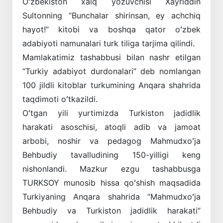
Oʻzbekiston xalq yozuvchisi Xayriddin
Sultonning “Bunchalar shirinsan, ey achchiq
hayot!” kitobi va boshqa qator oʻzbek
adabiyoti namunalari turk tiliga tarjima qilindi.
Mamlakatimiz tashabbusi bilan nashr etilgan
“Turkiy adabiyot durdonalari” deb nomlangan
100 jildli kitoblar turkumining Anqara shahrida
taqdimoti oʻtkazildi.
Oʻtgan yili yurtimizda Turkiston jadidlik
harakati asoschisi, atoqli adib va jamoat
arbobi, noshir va pedagog Mahmudxoʻja
Behbudiy tavalludining 150-yilligi keng
nishonlandi. Mazkur ezgu tashabbusga
TURKSOY munosib hissa qoʻshish maqsadida
Turkiyaning Anqara shahrida “Mahmudxoʻja
Behbudiy va Turkiston jadidlik harakati”