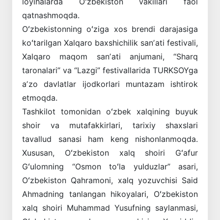
loyihalarda Oʻzbekiston vakillari faol
qatnashmoqda.
Oʻzbekistonning oʻziga xos brendi darajasiga
koʻtarilgan Xalqaro baxshichilik sanʼati festivali,
Xalqaro maqom sanʼati anjumani, “Sharq
taronalari” va “Lazgi” festivallarida TURKSOYga
aʼzo davlatlar ijodkorlari muntazam ishtirok
etmoqda.
Tashkilot tomonidan oʻzbek xalqining buyuk
shoir va mutafakkirlari, tarixiy shaxslari
tavallud sanasi ham keng nishonlanmoqda.
Xususan, Oʻzbekiston xalq shoiri Gʻafur
Gʻulomning “Osmon toʻla yulduzlar” asari,
Oʻzbekiston Qahramoni, xalq yozuvchisi Said
Ahmadning tanlangan hikoyalari, Oʻzbekiston
xalq shoiri Muhammad Yusufning saylanmasi,