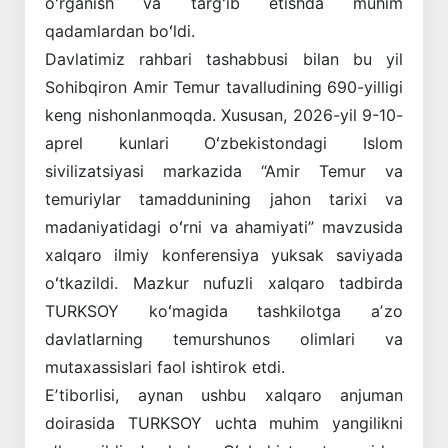
oʻrganish va targʻib etishda muhim
qadamlardan boʻldi.
Davlatimiz rahbari tashabbusi bilan bu yil
Sohibqiron Amir Temur tavalludining 690-yilligi
keng nishonlanmoqda. Xususan, 2026-yil 9-10-
aprel kunlari Oʻzbekistondagi Islom
sivilizatsiyasi markazida “Amir Temur va
temuriylar tamaddunining jahon tarixi va
madaniyatidagi oʻrni va ahamiyati” mavzusida
xalqaro ilmiy konferensiya yuksak saviyada
oʻtkazildi. Mazkur nufuzli xalqaro tadbirda
TURKSOY koʻmagida tashkilotga aʼzo
davlatlarning temurshunos olimlari va
mutaxassislari faol ishtirok etdi.
Eʼtiborlisi, aynan ushbu xalqaro anjuman
doirasida TURKSOY uchta muhim yangilikni