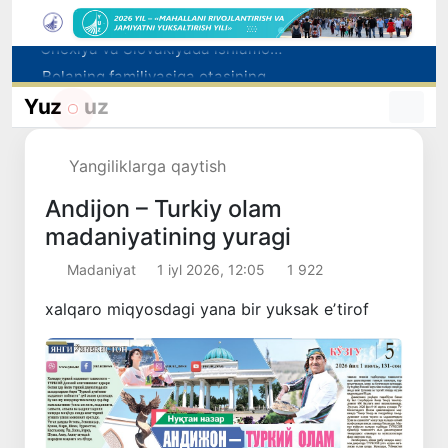
Bolaning familiyasiga otasining ismini berishga ruxsat beriladi
Behruz Karimov faoliyatini Shveytsariyaning «Lugano» klubida davom ettiradi
Yuz
uz
Ekstremistik tashkilotlar va materiallarning elektron reyestri yuritiladi
Oʻzbekistonda 2025 yilda korrupsiyaga oid jinoyatlar boʻyicha 7 517 nafar shaxs javobgarlikka tortilgan
Yangiliklarga qaytish
Chexiya va Slovakiyada ishlamoqchi bo‘lgan tibbiyot mutaxassislari ro‘yxatga olinadi
Andijon – Turkiy olam
madaniyatining yuragi
Madaniyat
1 iyl 2026, 12:05
1 922
xalqaro miqyosdagi yana bir yuksak eʼtirof