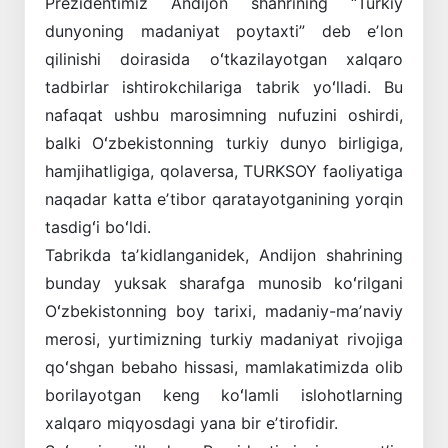
Prezidentimiz Andijon shahrining “Turkiy
dunyoning madaniyat poytaxti” deb eʼlon
qilinishi doirasida oʻtkazilayotgan xalqaro
tadbirlar ishtirokchilariga tabrik yoʻlladi. Bu
nafaqat ushbu marosimning nufuzini oshirdi,
balki Oʻzbekistonning turkiy dunyo birligiga,
hamjihatligiga, qolaversa, TURKSOY faoliyatiga
naqadar katta eʼtibor qaratayotganining yorqin
tasdigʻi boʻldi.
Tabrikda taʼkidlanganidek, Andijon shahrining
bunday yuksak sharafga munosib koʻrilgani
Oʻzbekistonning boy tarixi, madaniy-maʼnaviy
merosi, yurtimizning turkiy madaniyat rivojiga
qoʻshgan bebaho hissasi, mamlakatimizda olib
borilayotgan keng koʻlamli islohotlarning
xalqaro miqyosdagi yana bir eʼtirofidir.