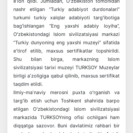
eʼlon qildi. Jumladan, Oʻzbekiston tomonidan
nashr etilgan “Turkiy adabiyot durdonalari”
turkumi turkiy xalqlar adabiyoti targʻibotiga
bagʻishlangan “Eng yaxshi adabiy loyiha”,
Oʻzbekistondagi Islom sivilizatsiyasi markazi
“Turkiy dunyoning eng yaxshi muzeyi” sifatida
eʼtirof etilib, maxsus sertifikatlar topshirildi.
Shu bilan birga, markazning Islom
sivilizatsiyasi tarixi muzeyi TURKSOY Muzeylar
birligi aʼzoligiga qabul qilinib, maxsus sertifikat
taqdim etildi.
Ilmiy-maʼnaviy merosni puxta oʻrganish va
targʻib etish uchun Toshkent shahrida barpo
etilgan Oʻzbekistondagi Islom sivilizatsiyasi
markazida TURKSOYning ofisi ochilgani ham
diqqatga sazovor. Buni davlatimiz rahbari bir