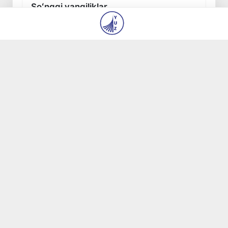
Soʻnggi yangiliklar
Yangi Oʻzbekiston bunyodkorlari” kasbiy
mahorat milliy tanlovi gʻoliblariga
8 avg 2026, 22:50
416
Oʻzbekistonda 2025 yilda korrupsiyaga oid
jinoyatlar boʻyicha 7 517 nafar shaxs
javobgarlikka tortilgan
8 avg 2026, 19:01
642