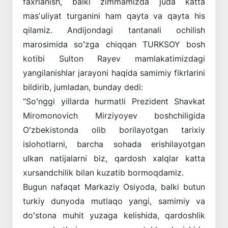
faxrlanish, balki zimmamizda juda katta
masʼuliyat turganini ham qayta va qayta his
qilamiz. Andijondagi tantanali ochilish
marosimida soʻzga chiqqan TURKSOY bosh
kotibi Sulton Rayev mamlakatimizdagi
yangilanishlar jarayoni haqida samimiy fikrlarini
bildirib, jumladan, bunday dedi:
“Soʻnggi yillarda hurmatli Prezident Shavkat
Miromonovich Mirziyoyev boshchiligida
Oʻzbekistonda olib borilayotgan tarixiy
islohotlarni, barcha sohada erishilayotgan
ulkan natijalarni biz, qardosh xalqlar katta
xursandchilik bilan kuzatib bormoqdamiz.
Bugun nafaqat Markaziy Osiyoda, balki butun
turkiy dunyoda mutlaqo yangi, samimiy va
doʻstona muhit yuzaga kelishida, qardoshlik