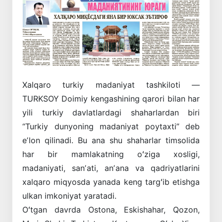
Xalqaro turkiy madaniyat tashkiloti —
TURKSOY Doimiy kengashining qarori bilan har
yili turkiy davlatlardagi shaharlardan biri
“Turkiy dunyoning madaniyat poytaxti” deb
eʼlon qilinadi. Bu ana shu shaharlar timsolida
har bir mamlakatning oʻziga xosligi,
madaniyati, sanʼati, anʼana va qadriyatlarini
xalqaro miqyosda yanada keng targʻib etishga
ulkan imkoniyat yaratadi.
Oʻtgan davrda Ostona, Eskishahar, Qozon,