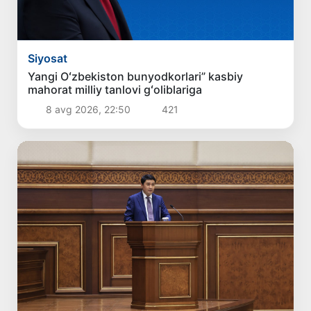
Siyosat
Yangi Oʻzbekiston bunyodkorlari” kasbiy
mahorat milliy tanlovi gʻoliblariga
8 avg 2026, 22:50
421