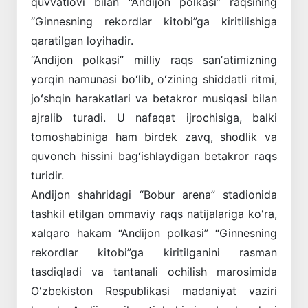
quvvatlovi bilan “Andijon polkasi” raqsining
“Ginnesning rekordlar kitobi”ga kiritilishiga
qaratilgan loyihadir.
“Andijon polkasi” milliy raqs sanʼatimizning
yorqin namunasi boʻlib, oʻzining shiddatli ritmi,
joʻshqin harakatlari va betakror musiqasi bilan
ajralib turadi. U nafaqat ijrochisiga, balki
tomoshabiniga ham birdek zavq, shodlik va
quvonch hissini bagʻishlaydigan betakror raqs
turidir.
Andijon shahridagi “Bobur arena” stadionida
tashkil etilgan ommaviy raqs natijalariga koʻra,
xalqaro hakam “Andijon polkasi” “Ginnesning
rekordlar kitobi”ga kiritilganini rasman
tasdiqladi va tantanali ochilish marosimida
Oʻzbekiston Respublikasi madaniyat vaziri