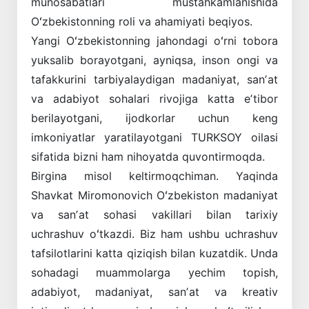
munosabatlari mustahkamlanishida
Oʻzbekistonning roli va ahamiyati beqiyos.
Yangi Oʻzbekistonning jahondagi oʻrni tobora
yuksalib borayotgani, ayniqsa, inson ongi va
tafakkurini tarbiyalaydigan madaniyat, sanʼat
va adabiyot sohalari ­rivojiga katta eʼtibor
berilayotgani, ijodkorlar uchun keng
imkoniyatlar yaratilayotgani ­TURKSOY oilasi
sifatida bizni ham nihoyatda quvontirmoqda.
Birgina misol keltirmoqchiman. Yaqinda
Shavkat Miromonovich Oʻzbekiston madaniyat
va sanʼat sohasi vakillari bilan tarixiy
uchrashuv oʻtkazdi. Biz ham ushbu uchrashuv
tafsilotlarini katta qiziqish bilan kuzatdik. Unda
sohadagi muammolarga yechim topish,
adabiyot, madaniyat, sanʼat va kreativ