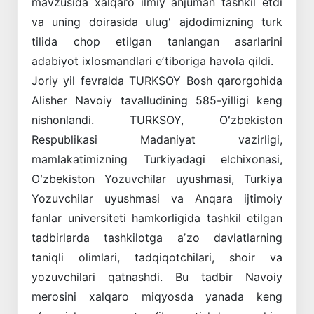
mavzusida xalqaro ilmiy anjuman tashkil etdi
va uning doirasida ulugʻ ajdodimizning turk
tilida chop etilgan tanlangan asarlarini
adabiyot ixlosmandlari eʼtiboriga havola qildi.
Joriy yil fevralda TURKSOY Bosh qarorgohida
Alisher Navoiy tavalludining 585-yilligi keng
nishonlandi. TURKSOY, Oʻzbekiston
Respublikasi Madaniyat vazirligi,
mamlakatimizning Turkiyadagi elchixonasi,
Oʻzbekiston Yozuvchilar uyushmasi, Turkiya
Yozuvchilar uyushmasi va Anqara ijtimoiy
fanlar universiteti hamkorligida tashkil etilgan
tadbirlarda tashkilotga aʼzo davlatlarning
taniqli olimlari, tadqiqotchilari, shoir va
yozuvchilari qatnashdi. Bu tadbir Navoiy
merosini xalqaro miqyosda yanada keng