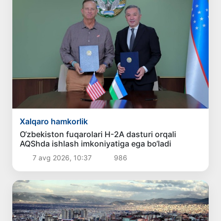
Xalqaro hamkorlik
O‘zbekiston fuqarolari H-2A dasturi orqali
AQShda ishlash imkoniyatiga ega bo‘ladi
7 avg 2026, 10:37
986