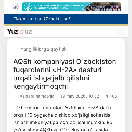
Adolat, xolislik, rostlik va halollik muhitini yaratishga qaratilgan yangi qonun tafsiloti
O'zbekistonda zilzila sodir bo'ldi
Yuz
uz
Xorvatiyada yuk va yo‘lovchi poyezdlarining to‘qnashib ketishi oqibatida 24 kishi jabrlandi
Bozor xizmatlarining 40 foizdan ortig‘i poytaxt hissasiga to‘g‘ri kelmoqda
Yangiliklarga qaytish
“Men tanigan O‘zbekiston!”
AQSh kompaniyasi Oʻzbekiston
fuqarolarini «H-2A» dasturi
orqali ishga jalb qilishni
kengaytirmoqchi
Xalqaro hamkorlik
19 may 2026, 10:32
4 406
Oʻzbekiston fuqarolari AQShning H-2A dasturi
orqali 10 oygacha qishloq xoʻjaligi sohasida
ishlash imkoniyatiga ega boʻlishi mumkin. Bu
yoʻnalishda AQSh va Oʻzbekiston oʻrtasida