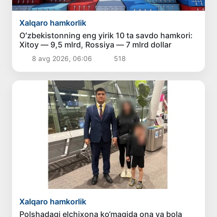
Xalqaro hamkorlik
Oʻzbekistonning eng yirik 10 ta savdo hamkori:
Xitoy — 9,5 mlrd, Rossiya — 7 mlrd dollar
8 avg 2026, 06:06
518
Xalqaro hamkorlik
Polshadagi elchixona ko‘magida ona va bola