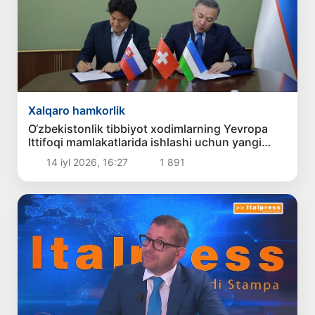
Xalqaro hamkorlik
O‘zbekistonlik tibbiyot xodimlarning Yevropa
Ittifoqi mamlakatlarida ishlashi uchun yangi
imkoniyatlar yaratilmoqda
14 iyl 2026, 16:27
1 891