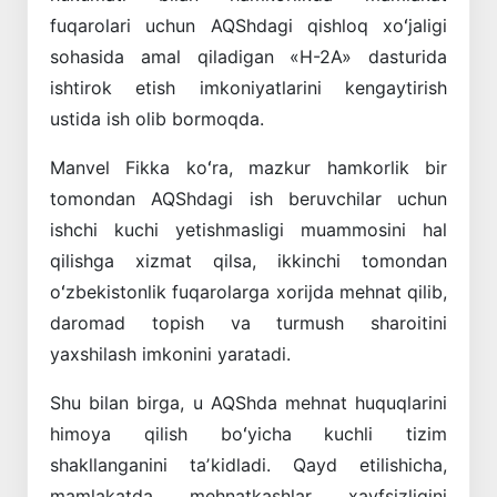
fuqarolari uchun AQShdagi qishloq xoʻjaligi
sohasida amal qiladigan «H-2A» dasturida
ishtirok etish imkoniyatlarini kengaytirish
ustida ish olib bormoqda.
Manvel Fikka koʻra, mazkur hamkorlik bir
tomondan AQShdagi ish beruvchilar uchun
ishchi kuchi yetishmasligi muammosini hal
qilishga xizmat qilsa, ikkinchi tomondan
oʻzbekistonlik fuqarolarga xorijda mehnat qilib,
daromad topish va turmush sharoitini
yaxshilash imkonini yaratadi.
Shu bilan birga, u AQShda mehnat huquqlarini
himoya qilish boʻyicha kuchli tizim
shakllanganini taʼkidladi. Qayd etilishicha,
mamlakatda mehnatkashlar xavfsizligini