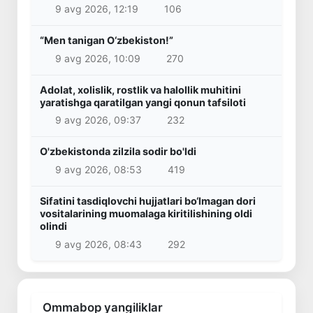
9 avg 2026, 12:19
106
“Men tanigan O‘zbekiston!”
9 avg 2026, 10:09
270
Adolat, xolislik, rostlik va halollik muhitini
yaratishga qaratilgan yangi qonun tafsiloti
9 avg 2026, 09:37
232
O'zbekistonda zilzila sodir bo'ldi
9 avg 2026, 08:53
419
Sifatini tasdiqlovchi hujjatlari bo‘lmagan dori
vositalarining muomalaga kiritilishining oldi
olindi
9 avg 2026, 08:43
292
Ommabop yangiliklar