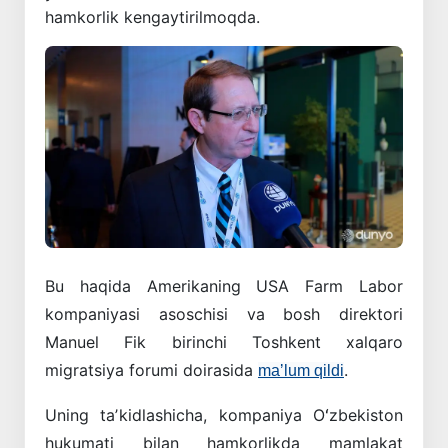
hamkorlik kengaytirilmoqda.
Bu haqida Amerikaning USA Farm Labor
kompaniyasi asoschisi va bosh direktori
Manuel Fik birinchi Toshkent xalqaro
migratsiya forumi doirasida
.
maʼlum qildi
Uning taʼkidlashicha, kompaniya Oʻzbekiston
hukumati bilan hamkorlikda mamlakat