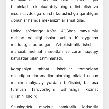
taʼminlash, ekspluatatsiyaning oldini olish va
inson savdosiga qarshi kurashishga qaratilgan
qonunlar hamda mexanizmlar amal qiladi.
Uning soʻzlariga koʻra, AQShga mavsumiy
qishloq xoʻjaligi ishlari uchun 10 oygacha
muddatga boradigan oʻzbekistonlik ishchilar
munosib mehnat sharoitlari va zarur huquqiy
kafolatlar bilan taʼminlanadi.
Kompaniya rahbari ishchilar tomonidan
olinadigan daromadlar ularning oilalari uchun
muhim moliyaviy yordam boʻlishini, bu esa
turmush farovonligini oshirishga xizmat
qilishini bildirdi.
Shuningdek, mazkur hamkorlik iqtisodiy