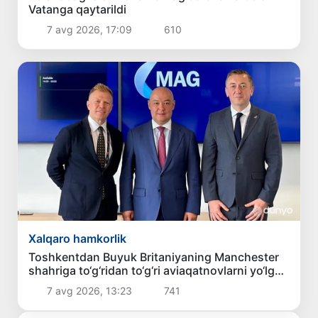
Vatanga qaytarildi
7 avg 2026, 17:09
610
Xalqaro hamkorlik
Toshkentdan Buyuk Britaniyaning Manchester
shahriga to‘g‘ridan to‘g‘ri aviaqatnovlarni yo‘lga
qo‘yish masalasi ko‘rib chiqilmoqda
7 avg 2026, 13:23
741