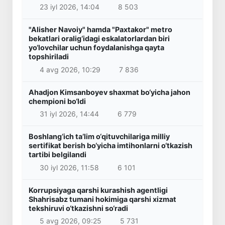
23 iyl 2026, 14:04
8 503
"Alisher Navoiy" hamda "Paxtakor" metro
bekatlari oralig‘idagi eskalatorlardan biri
yo‘lovchilar uchun foydalanishga qayta
topshiriladi
4 avg 2026, 10:29
7 836
Ahadjon Kimsanboyev shaxmat bo‘yicha jahon
chempioni bo‘ldi
31 iyl 2026, 14:44
6 779
Boshlang‘ich ta’lim o‘qituvchilariga milliy
sertifikat berish bo‘yicha imtihonlarni o‘tkazish
tartibi belgilandi
30 iyl 2026, 11:58
6 101
Korrupsiyaga qarshi kurashish agentligi
Shahrisabz tumani hokimiga qarshi xizmat
tekshiruvi o‘tkazishni so‘radi
5 avg 2026, 09:25
5 731