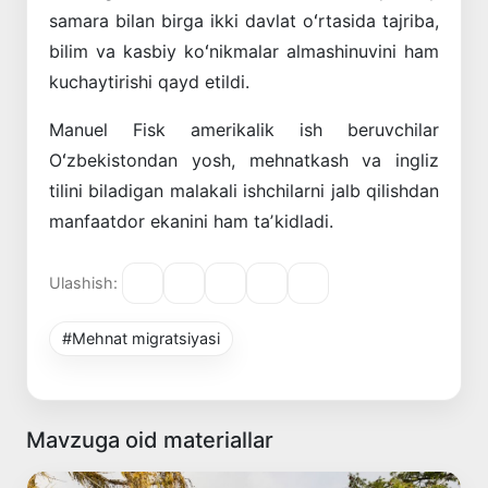
samara bilan birga ikki davlat oʻrtasida tajriba,
bilim va kasbiy koʻnikmalar almashinuvini ham
kuchaytirishi qayd etildi.
Manuel Fisk amerikalik ish beruvchilar
Oʻzbekistondan yosh, mehnatkash va ingliz
tilini biladigan malakali ishchilarni jalb qilishdan
manfaatdor ekanini ham taʼkidladi.
Ulashish:
#Mehnat migratsiyasi
Mavzuga oid materiallar