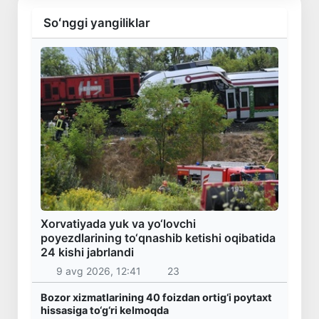
Soʻnggi yangiliklar
Xorvatiyada yuk va yo‘lovchi
poyezdlarining to‘qnashib ketishi oqibatida
24 kishi jabrlandi
9 avg 2026, 12:41
23
Bozor xizmatlarining 40 foizdan ortig‘i poytaxt
hissasiga to‘g‘ri kelmoqda