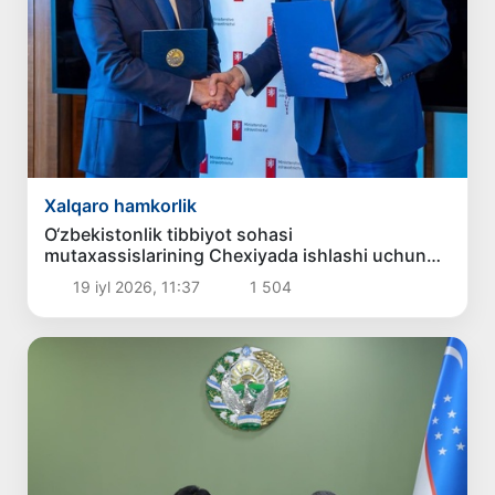
Xalqaro hamkorlik
O‘zbekistonlik tibbiyot sohasi
mutaxassislarining Chexiyada ishlashi uchun
imkoniyat yaratiladi
19 iyl 2026, 11:37
1 504