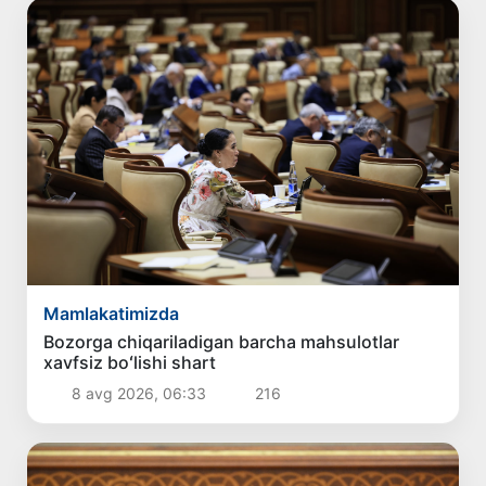
Mamlakatimizda
Bozorga chiqariladigan barcha mahsulotlar
xavfsiz boʻlishi shart
8 avg 2026, 06:33
216