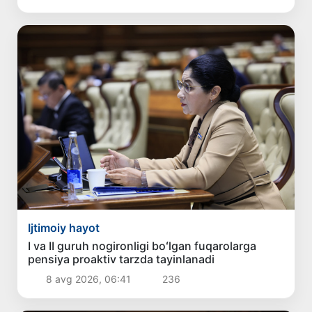
Ijtimoiy hayot
I va II guruh nogironligi boʻlgan fuqarolarga
pensiya proaktiv tarzda tayinlanadi
8 avg 2026, 06:41
236