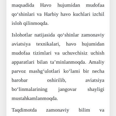
maqsadida Havo hujumidan mudofaa
qo‘shinlari va Harbiy havo kuchlari izchil
isloh qilinmoqda.
Islohotlar natijasida qo‘shinlar zamonaviy
aviatsiya texnikalari, havo hujumidan
mudofaa tizimlari va uchuvchisiz uchish
apparatlari bilan ta’minlanmoqda. Amaliy
parvoz mashg‘ulotlari ko‘lami bir necha
barobar oshirilib, aviatsiya
bo‘linmalarining jangovar shayligi
mustahkamlanmoqda.
Taqdimotda zamonaviy bilim va