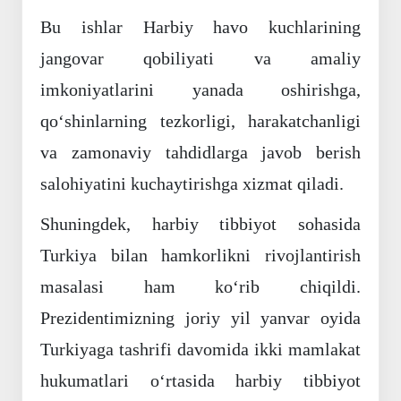
Bu ishlar Harbiy havo kuchlarining
jangovar qobiliyati va amaliy
imkoniyatlarini yanada oshirishga,
qo‘shinlarning tezkorligi, harakatchanligi
va zamonaviy tahdidlarga javob berish
salohiyatini kuchaytirishga xizmat qiladi.
Shuningdek, harbiy tibbiyot sohasida
Turkiya bilan hamkorlikni rivojlantirish
masalasi ham ko‘rib chiqildi.
Prezidentimizning joriy yil yanvar oyida
Turkiyaga tashrifi davomida ikki mamlakat
hukumatlari o‘rtasida harbiy tibbiyot