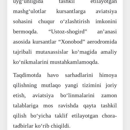
uyg‘unligida tashkil etilayotgan
mashg‘ulotlar kursantlarga aviatsiya
sohasini chuqur o‘zlashtirish imkonini
bermoqda. “Ustoz-shogird” an’anasi
asosida kursantlar “Xonobod” aerodromida
tajribali mutaxassislar ko‘magida amaliy
ko‘nikmalarini mustahkamlamoqda.
Taqdimotda havo sarhadlarini himoya
qilishning mutlaqo yangi tizimini joriy
etish, aviatsiya bo‘linmalarini zamon
talablariga mos ravishda qayta tashkil
qilish bo‘yicha taklif etilayotgan chora-
tadbirlar ko‘rib chiqildi.