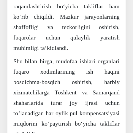
raqamlashtirish bo‘yicha takliflar ham
ko‘rib chiqildi. Mazkur jarayonlarning
shaffofligi va tezkorligini oshirish,
fuqarolar uchun qulaylik yaratish
muhimligi ta’kidlandi.
Shu bilan birga, mudofaa ishlari organlari
fuqaro xodimlarining ish haqini
bosqichma-bosqich oshirish, harbiy
xizmatchilarga Toshkent va Samarqand
shaharlarida turar joy ijrasi uchun
to‘lanadigan har oylik pul kompensatsiyasi
miqdorini ko‘paytirish bo‘yicha takliflar