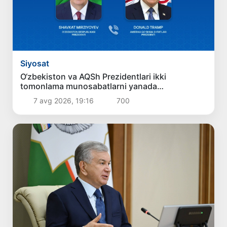
Siyosat
O‘zbekiston va AQSh Prezidentlari ikki
tomonlama munosabatlarni yanada
mustahkamlash istiqbollarini muhokama qildilar
7 avg 2026, 19:16
700