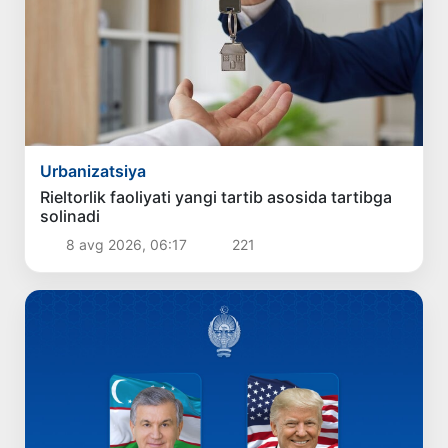
Urbanizatsiya
Rieltorlik faoliyati yangi tartib asosida tartibga
solinadi
8 avg 2026, 06:17
221