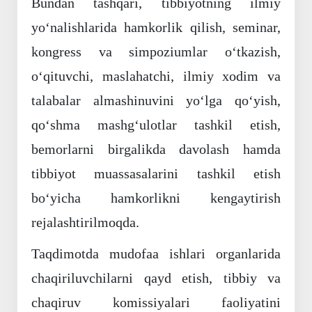
Bundan tashqari, tibbiyotning ilmiy
yo‘nalishlarida hamkorlik qilish, seminar,
kongress va simpoziumlar o‘tkazish,
o‘qituvchi, maslahatchi, ilmiy xodim va
talabalar almashinuvini yo‘lga qo‘yish,
qo‘shma mashg‘ulotlar tashkil etish,
bemorlarni birgalikda davolash hamda
tibbiyot muassasalarini tashkil etish
bo‘yicha hamkorlikni kengaytirish
rejalashtirilmoqda.
Taqdimotda mudofaa ishlari organlarida
chaqiriluvchilarni qayd etish, tibbiy va
chaqiruv komissiyalari faoliyatini