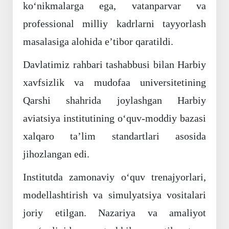
ko‘nikmalarga ega, vatanparvar va
professional milliy kadrlarni tayyorlash
masalasiga alohida e’tibor qaratildi.
Davlatimiz rahbari tashabbusi bilan Harbiy
xavfsizlik va mudofaa universitetining
Qarshi shahrida joylashgan Harbiy
aviatsiya institutining o‘quv-moddiy bazasi
xalqaro ta’lim standartlari asosida
jihozlangan edi.
Institutda zamonaviy o‘quv trenajyorlari,
modellashtirish va simulyatsiya vositalari
joriy etilgan. Nazariya va amaliyot