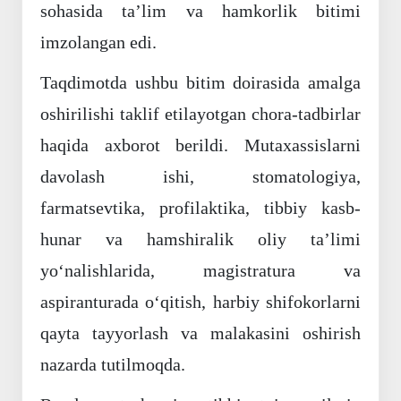
sohasida ta’lim va hamkorlik bitimi
imzolangan edi.
Taqdimotda ushbu bitim doirasida amalga
oshirilishi taklif etilayotgan chora-tadbirlar
haqida axborot berildi. Mutaxassislarni
davolash ishi, stomatologiya,
farmatsevtika, profilaktika, tibbiy kasb-
hunar va hamshiralik oliy ta’limi
yo‘nalishlarida, magistratura va
aspiranturada o‘qitish, harbiy shifokorlarni
qayta tayyorlash va malakasini oshirish
nazarda tutilmoqda.