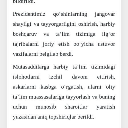
bildirildi.
Prezidentimiz qo‘shinlarning jangovar
shayligi va tayyorgarligini oshirish, harbiy
boshqaruv va ta’lim tizimiga ilg‘or
tajribalarni joriy etish bo‘yicha ustuvor
vazifalarni belgilab berdi.
Mutasaddilarga harbiy ta’lim tizimidagi
islohotlarni izchil davom ettirish,
askarlarni kasbga o‘rgatish, ularni oliy
ta’lim muassasalariga tayyorlash va buning
uchun munosib sharoitlar yaratish
yuzasidan aniq topshiriqlar berildi.