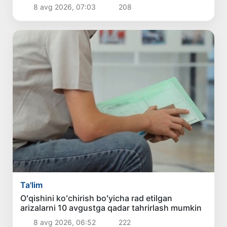
chek qoʻyildi
8 avg 2026, 07:03
208
Ta'lim
Oʻqishini koʻchirish boʻyicha rad etilgan
arizalarni 10 avgustga qadar tahrirlash mumkin
8 avg 2026, 06:52
222