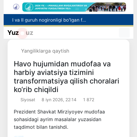
I va II guruh nogironligi boʻlgan fuqarolarga pensiya proaktiv tarzda tayinlanadi
Bozorga chiqariladigan barcha mahsulotlar xavfsiz boʻlishi shart
Yuz
uz
Oʻzbekistonda xavfli mahsulotlarni bozordan chiqarib olishning huquqiy mexanizmi belgilanadi
Toshkentda 4 kilogrammdan ortiq giyohvandlik vositalarining “zakladka” usulida tarqatilishiga chek qoʻyildi
Yangiliklarga qaytish
Oʻqishini koʻchirish boʻyicha rad etilgan arizalarni 10 avgustga qadar tahrirlash mumkin
Havo hujumidan mudofaa va
harbiy aviatsiya tizimini
transformatsiya qilish choralari
ko‘rib chiqildi
Siyosat
8 iyn 2026, 22:14
1 872
Prezident Shavkat Mirziyoyev mudofaa
sohasidagi ayrim masalalar yuzasidan
taqdimot bilan tanishdi.