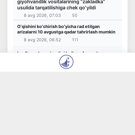
giyohvandlik vositalarining “zakladka”
usulida tarqatilishiga chek qoʻyildi
8 avg 2026, 07:03
50
Oʻqishini koʻchirish boʻyicha rad etilgan
arizalarni 10 avgustga qadar tahrirlash mumkin
8 avg 2026, 06:52
111
I va II guruh nogironligi boʻlgan fuqarolarga
pensiya proaktiv tarzda tayinlanadi
8 avg 2026, 06:41
132
Bozorga chiqariladigan barcha mahsulotlar
xavfsiz boʻlishi shart
8 avg 2026, 06:33
148
Oʻzbekistonda xavfli mahsulotlarni bozordan
chiqarib olishning huquqiy mexanizmi
belgilanadi
8 avg 2026, 06:27
150