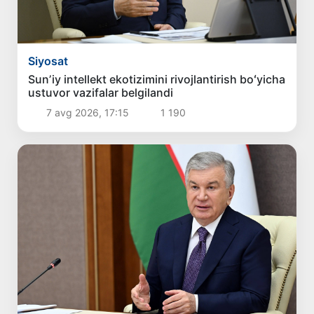
Siyosat
Sunʼiy intellekt ekotizimini rivojlantirish boʻyicha
ustuvor vazifalar belgilandi
7 avg 2026, 17:15
1 190