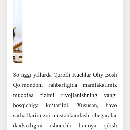
Oldingi
Keyingi
So‘nggi yillarda Qurolli Kuchlar Oliy Bosh
Qo‘mondoni rahbarligida mamlakatimiz
mudofaa tizimi rivojlanishning yangi
bosqichiga ko‘tarildi. Xususan, havo
sarhadlarimizni mustahkamlash, chegaralar
daxlsizligini ishonchli himoya qilish