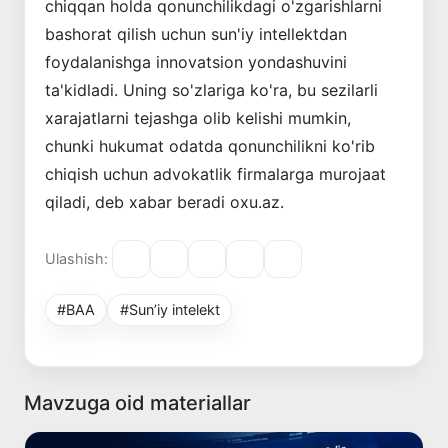
chiqqan holda qonunchilikdagi o'zgarishlarni
bashorat qilish uchun sun'iy intellektdan
foydalanishga innovatsion yondashuvini
ta'kidladi. Uning so'zlariga ko'ra, bu sezilarli
xarajatlarni tejashga olib kelishi mumkin,
chunki hukumat odatda qonunchilikni ko'rib
chiqish uchun advokatlik firmalarga murojaat
qiladi, deb xabar beradi oxu.az.
Ulashish:
#BAA
#Sunʼiy intelekt
Mavzuga oid materiallar