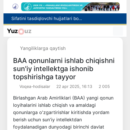
Sifatini tasdiqlovchi hujjatlari bo‘lmagan dori vositalarining muomalaga kiritilishining oldi olindi
Rieltorlik faoliyati tartibga solindi
Yuz
uz
1-sentabrdan boshlab yo‘lovchilar avtobusga chiqishi bilan yo‘lkira haqini to‘lashlari shart bo‘ladi
“Yangi O‘zbekiston bunyodkorlari” kasbiy mahorat milliy tanlovining taqdirlash marosimi bo‘lib o‘tdi
Yangiliklarga qaytish
O'zbekistonda zilzila sodir bo'ldi
BAA qonunlarni ishlab chiqishni
sun'iy intellektga ishonib
topshirishga tayyor
Voqea-hodisalar
22 apr 2025, 16:13
2 005
Birlashgan Arab Amirliklari (BAA) yangi qonun
loyihalarini ishlab chiqish va amaldagi
qonunlarga o'zgartirishlar kiritishda yordam
berish uchun sun'iy intellektdan
foydalanadigan dunyodagi birinchi davlat