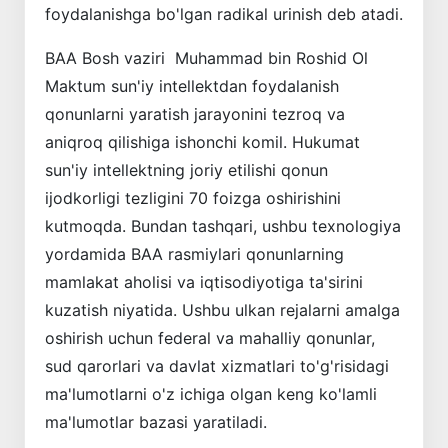
foydalanishga bo'lgan radikal urinish deb atadi.
BAA Bosh vaziri Muhammad bin Roshid Ol
Maktum sun'iy intellektdan foydalanish
qonunlarni yaratish jarayonini tezroq va
aniqroq qilishiga ishonchi komil. Hukumat
sun'iy intellektning joriy etilishi qonun
ijodkorligi tezligini 70 foizga oshirishini
kutmoqda. Bundan tashqari, ushbu texnologiya
yordamida BAA rasmiylari qonunlarning
mamlakat aholisi va iqtisodiyotiga ta'sirini
kuzatish niyatida. Ushbu ulkan rejalarni amalga
oshirish uchun federal va mahalliy qonunlar,
sud qarorlari va davlat xizmatlari to'g'risidagi
ma'lumotlarni o'z ichiga olgan keng ko'lamli
ma'lumotlar bazasi yaratiladi.