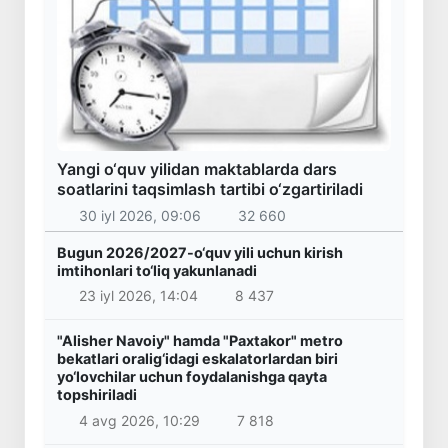
Yangi o‘quv yilidan maktablarda dars
soatlarini taqsimlash tartibi o‘zgartiriladi
30 iyl 2026, 09:06
32 660
Bugun 2026/2027-o‘quv yili uchun kirish
imtihonlari to‘liq yakunlanadi
23 iyl 2026, 14:04
8 437
"Alisher Navoiy" hamda "Paxtakor" metro
bekatlari oralig‘idagi eskalatorlardan biri
yo‘lovchilar uchun foydalanishga qayta
topshiriladi
4 avg 2026, 10:29
7 818