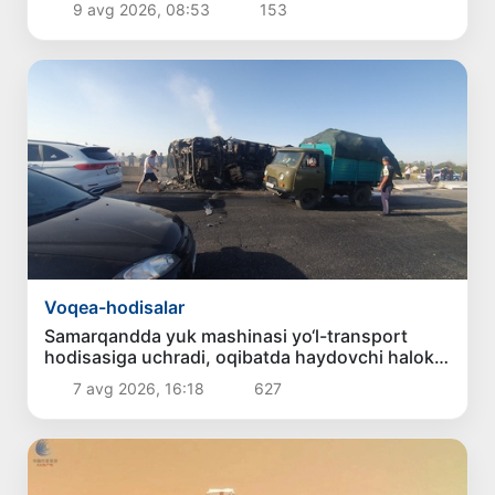
9 avg 2026, 08:53
153
Voqea-hodisalar
Samarqandda yuk mashinasi yo‘l-transport
hodisasiga uchradi, oqibatda haydovchi halok
bo‘ldi
7 avg 2026, 16:18
627