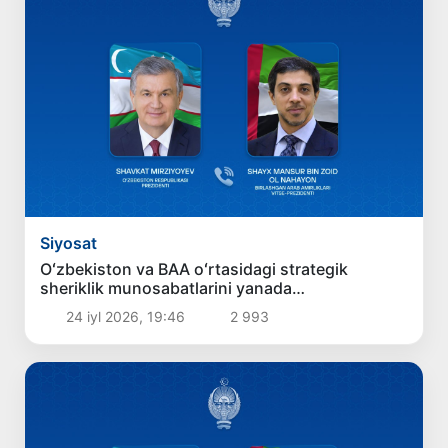
Siyosat
Oʻzbekiston va BAA oʻrtasidagi strategik
sheriklik munosabatlarini yanada
mustahkamlash masalalari muhokama qilindi
24 iyl 2026, 19:46
2 993