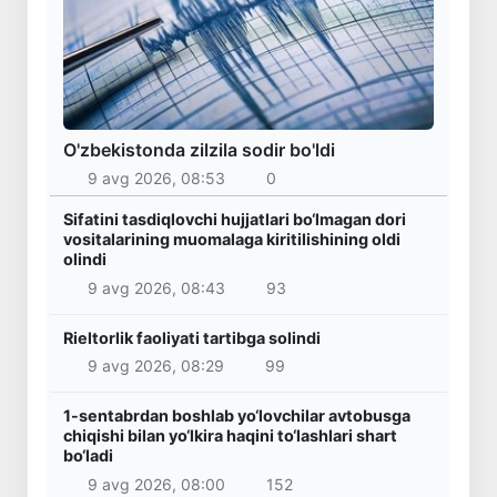
O'zbekistonda zilzila sodir bo'ldi
9 avg 2026, 08:53
0
Sifatini tasdiqlovchi hujjatlari bo‘lmagan dori
vositalarining muomalaga kiritilishining oldi
olindi
9 avg 2026, 08:43
93
Rieltorlik faoliyati tartibga solindi
9 avg 2026, 08:29
99
1-sentabrdan boshlab yo‘lovchilar avtobusga
chiqishi bilan yo‘lkira haqini to‘lashlari shart
bo‘ladi
9 avg 2026, 08:00
152