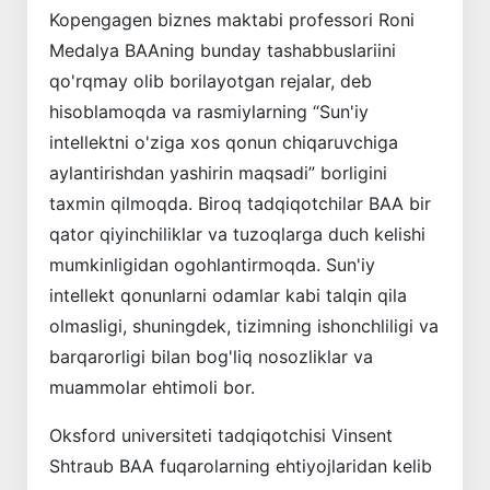
Kopengagen biznes maktabi professori Roni
Medalya BAAning bunday tashabbuslariini
qo'rqmay olib borilayotgan rejalar, deb
hisoblamoqda va rasmiylarning “Sun'iy
intellektni o'ziga xos qonun chiqaruvchiga
aylantirishdan yashirin maqsadi” borligini
taxmin qilmoqda. Biroq tadqiqotchilar BAA bir
qator qiyinchiliklar va tuzoqlarga duch kelishi
mumkinligidan ogohlantirmoqda. Sun'iy
intellekt qonunlarni odamlar kabi talqin qila
olmasligi, shuningdek, tizimning ishonchliligi va
barqarorligi bilan bog'liq nosozliklar va
muammolar ehtimoli bor.
Oksford universiteti tadqiqotchisi Vinsent
Shtraub BAA fuqarolarning ehtiyojlaridan kelib