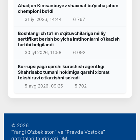
Ahadjon Kimsanboyev shaxmat bo‘yicha jahon
chempioni bo‘ldi
31 iyl 2026, 14:44
6 767
Boshlang‘ich ta’lim o‘qituvchilariga milliy
sertifikat berish bo‘yicha imtihonlarni o‘tkazish
tartibi belgilandi
30 iyl 2026, 11:58
6 092
Korrupsiyaga qarshi kurashish agentligi
Shahrisabz tumani hokimiga qarshi xizmat
tekshiruvi o‘tkazishni so‘radi
5 avg 2026, 09:25
5 702
© 2026
“Yangi Oʻzbekiston” va “Pravda Vostoka”
gazetalari tahririyati DM