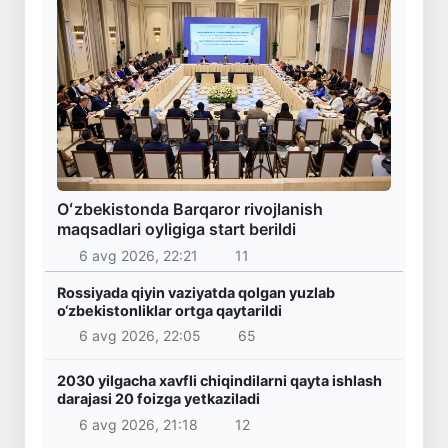
Oʻzbekistonda Barqaror rivojlanish
maqsadlari oyligiga start berildi
6 avg 2026, 22:21
11
Rossiyada qiyin vaziyatda qolgan yuzlab
o‘zbekistonliklar ortga qaytarildi
6 avg 2026, 22:05
65
2030 yilgacha xavfli chiqindilarni qayta ishlash
darajasi 20 foizga yetkaziladi
6 avg 2026, 21:18
12