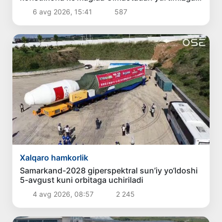
qaytarildi
6 avg 2026, 15:41
587
Xalqaro hamkorlik
Samarkand-2028 giperspektral sun’iy yo‘ldoshi
5-avgust kuni orbitaga uchiriladi
4 avg 2026, 08:57
2 245