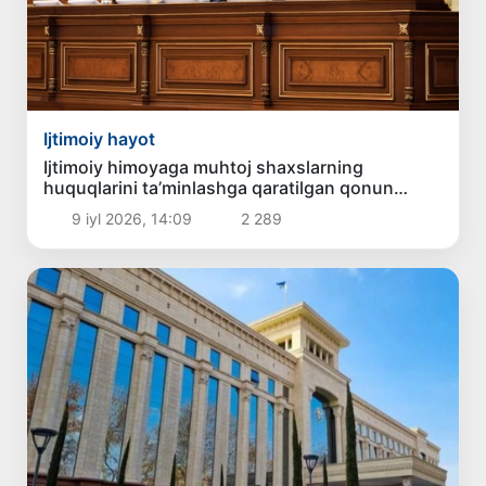
Ijtimoiy hayot
Ijtimoiy himoyaga muhtoj shaxslarning
huquqlarini ta’minlashga qaratilgan qonun
ma’qullandi
9 iyl 2026, 14:09
2 289