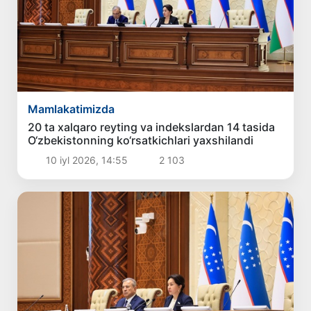
Mamlakatimizda
20 ta xalqaro reyting va indekslardan 14 tasida
O‘zbekistonning ko‘rsatkichlari yaxshilandi
10 iyl 2026, 14:55
2 103