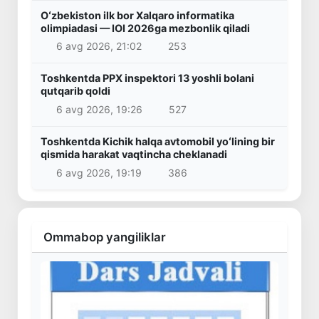
Oʻzbekiston ilk bor Xalqaro informatika
olimpiadasi — IOI 2026ga mezbonlik qiladi
6 avg 2026, 21:02
253
Toshkentda PPX inspektori 13 yoshli bolani
qutqarib qoldi
6 avg 2026, 19:26
527
Toshkentda Kichik halqa avtomobil yoʻlining bir
qismida harakat vaqtincha cheklanadi
6 avg 2026, 19:19
386
Ommabop yangiliklar