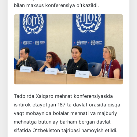
bilan maxsus konferensiya oʻtkazildi.
Tadbirda Xalqaro mehnat konferensiyasida
ishtirok etayotgan 187 ta davlat orasida qisqa
vaqt mobaynida bolalar mehnati va majburiy
mehnatga butunlay barham bergan davlat
sifatida Oʻzbekiston tajribasi namoyish etildi.