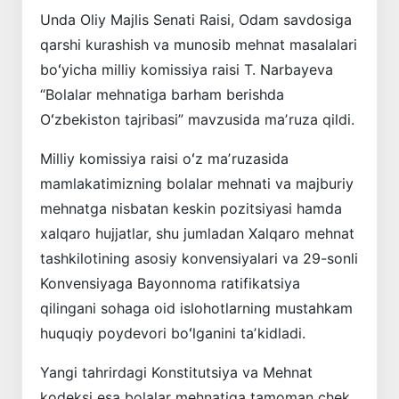
Unda Oliy Majlis Senati Raisi, Odam savdosiga
qarshi kurashish va munosib mehnat masalalari
boʻyicha milliy komissiya raisi T. Narbayeva
“Bolalar mehnatiga barham berishda
Oʻzbekiston tajribasi” mavzusida maʼruza qildi.
Milliy komissiya raisi oʻz maʼruzasida
mamlakatimizning bolalar mehnati va majburiy
mehnatga nisbatan keskin pozitsiyasi hamda
xalqaro hujjatlar, shu jumladan Xalqaro mehnat
tashkilotining asosiy konvensiyalari va 29-sonli
Konvensiyaga Bayonnoma ratifikatsiya
qilingani sohaga oid islohotlarning mustahkam
huquqiy poydevori boʻlganini taʼkidladi.
Yangi tahrirdagi Konstitutsiya va Mehnat
kodeksi esa bolalar mehnatiga tamoman chek