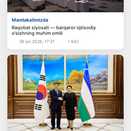
Mamlakatimizda
Raqobat siyosati — barqaror iqtisodiy
o‘sishning muhim omili
26 iyn 2026, 17:31
1 642