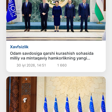
Xavfsizlik
Odam savdosiga qarshi kurashish sohasida
milliy va mintaqaviy hamkorlikning yangi
ustuvor yo‘nalishlari belgilab olindi
30 iyl 2026, 14:51
1 660