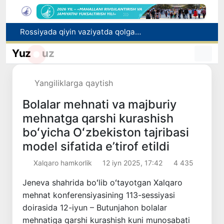
Rossiyada qiyin vaziyatda qolgan yuzlab o‘zbekistonliklar ortga qaytarildi
2030 yilgacha xavfli chiqindilarni qayta ishlash darajasi 20 foizga yetkaziladi
Oʻzbekiston ilk bor Xalqaro informatika olimpiadasi — IOI 2026ga mezbonlik qiladi
Yuz
uz
Toshkentda PPX inspektori 13 yoshli bolani qutqarib qoldi
Oʻzbekistonda Barqaror rivojlanish maqsadlari oyligiga start berildi
Yangiliklarga qaytish
Bolalar mehnati va majburiy
mehnatga qarshi kurashish
boʻyicha Oʻzbekiston tajribasi
model sifatida eʼtirof etildi
Xalqaro hamkorlik
12 iyn 2025, 17:42
4 435
Jeneva shahrida boʻlib oʻtayotgan Xalqaro
mehnat konferensiyasining 113-sessiyasi
doirasida 12-iyun – Butunjahon bolalar
mehnatiga qarshi kurashish kuni munosabati