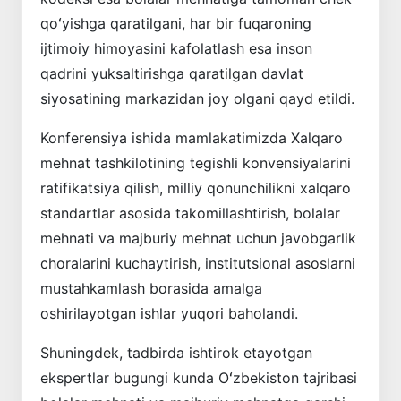
qoʻyishga qaratilgani, har bir fuqaroning
ijtimoiy himoyasini kafolatlash esa inson
qadrini yuksaltirishga qaratilgan davlat
siyosatining markazidan joy olgani qayd etildi.
Konferensiya ishida mamlakatimizda Xalqaro
mehnat tashkilotining tegishli konvensiyalarini
ratifikatsiya qilish, milliy qonunchilikni xalqaro
standartlar asosida takomillashtirish, bolalar
mehnati va majburiy mehnat uchun javobgarlik
choralarini kuchaytirish, institutsional asoslarni
mustahkamlash borasida amalga
oshirilayotgan ishlar yuqori baholandi.
Shuningdek, tadbirda ishtirok etayotgan
ekspertlar bugungi kunda Oʻzbekiston tajribasi