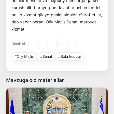
bolalar mehnati va majburiy mehnatga qarshi
kurash olib borayotgan davlatlar uchun model
boʻlib xizmat qilayotganini alohida eʼtirof etilar,
deb xabar beradi Oliy Majlis Senati matbuot
xizmati.
Ulashish:
#Oliy Majlis
#Senat
#Bola huquqi
Mavzuga oid materiallar