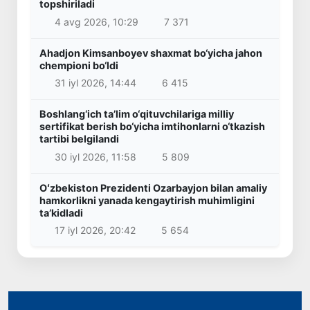
topshiriladi
4 avg 2026, 10:29
7 371
Ahadjon Kimsanboyev shaxmat bo‘yicha jahon
chempioni bo‘ldi
31 iyl 2026, 14:44
6 415
Boshlang‘ich ta’lim o‘qituvchilariga milliy
sertifikat berish bo‘yicha imtihonlarni o‘tkazish
tartibi belgilandi
30 iyl 2026, 11:58
5 809
Oʻzbekiston Prezidenti Ozarbayjon bilan amaliy
hamkorlikni yanada kengaytirish muhimligini
taʼkidladi
17 iyl 2026, 20:42
5 654