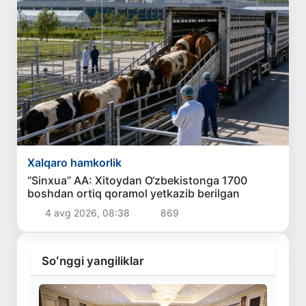
Xalqaro hamkorlik
“Sinxua” AA: Xitoydan O‘zbekistonga 1700
boshdan ortiq qoramol yetkazib berilgan
4 avg 2026, 08:38
869
Soʻnggi yangiliklar