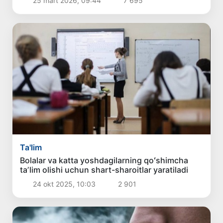
25 mart 2026, 09:44
7 695
Ta'lim
Bolalar va katta yoshdagilarning qoʻshimcha
taʼlim olishi uchun shart-sharoitlar yaratiladi
24 okt 2025, 10:03
2 901