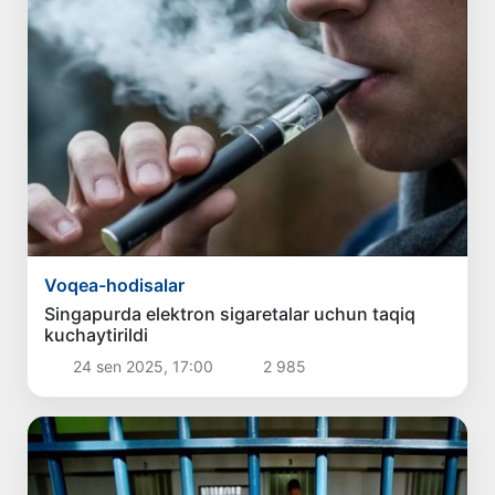
Voqea-hodisalar
Singapurda elektron sigaretalar uchun taqiq
kuchaytirildi
24 sen 2025, 17:00
2 985