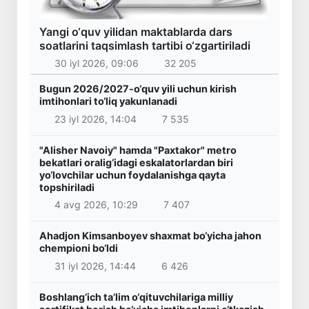
Yangi o‘quv yilidan maktablarda dars
soatlarini taqsimlash tartibi o‘zgartiriladi
30 iyl 2026, 09:06
32 205
Bugun 2026/2027-o‘quv yili uchun kirish
imtihonlari to‘liq yakunlanadi
23 iyl 2026, 14:04
7 535
"Alisher Navoiy" hamda "Paxtakor" metro
bekatlari oralig‘idagi eskalatorlardan biri
yo‘lovchilar uchun foydalanishga qayta
topshiriladi
4 avg 2026, 10:29
7 407
Ahadjon Kimsanboyev shaxmat bo‘yicha jahon
chempioni bo‘ldi
31 iyl 2026, 14:44
6 426
Boshlang‘ich ta’lim o‘qituvchilariga milliy