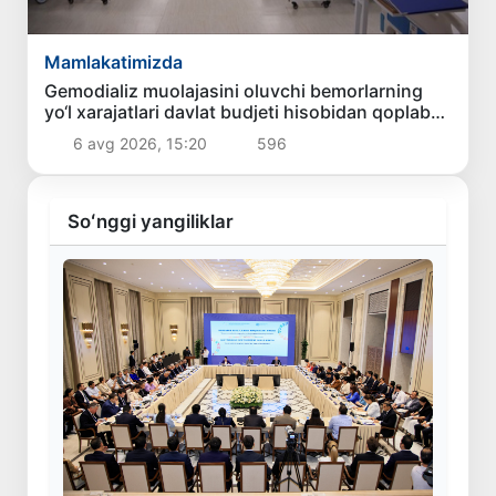
Mamlakatimizda
Gemodializ muolajasini oluvchi bemorlarning
yo‘l xarajatlari davlat budjeti hisobidan qoplab
berilishi mumkin
6 avg 2026, 15:20
596
Soʻnggi yangiliklar