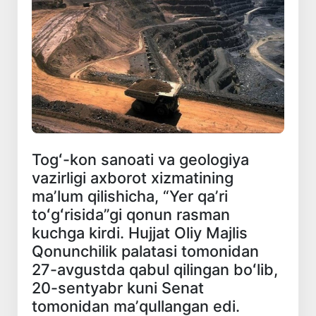
Togʻ-kon sanoati va geologiya
vazirligi axborot xizmatining
maʼlum qilishicha, “Yer qaʼri
toʻgʻrisida”gi qonun rasman
kuchga kirdi. Hujjat Oliy Majlis
Qonunchilik palatasi tomonidan
27-avgustda qabul qilingan boʻlib,
20-sentyabr kuni Senat
tomonidan maʼqullangan edi.