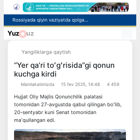
2030 yilgacha xavfli chiqindilarni qayta ishlash darajasi 20 foizga yetkaziladi
Oʻzbekiston ilk bor Xalqaro informatika olimpiadasi — IOI 2026ga mezbonlik qiladi
Yuz
uz
Toshkentda PPX inspektori 13 yoshli bolani qutqarib qoldi
Oʻzbekistonda Barqaror rivojlanish maqsadlari oyligiga start berildi
Yangiliklarga qaytish
Rossiyada qiyin vaziyatda qolgan yuzlab o‘zbekistonliklar ortga qaytarildi
“Yer qaʼri toʻgʻrisida”gi qonun
kuchga kirdi
Mamlakatimizda
15 fev 2025, 14:48
4 459
Hujjat Oliy Majlis Qonunchilik palatasi
tomonidan 27-avgustda qabul qilingan boʻlib,
20-sentyabr kuni Senat tomonidan
maʼqullangan edi.