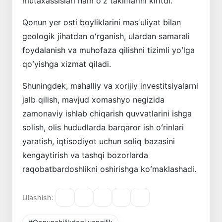
mutaxassislari ham oʻz takliflarini kiritdi.
Qonun yer osti boyliklarini masʼuliyat bilan
geologik jihatdan oʻrganish, ulardan samarali
foydalanish va muhofaza qilishni tizimli yoʻlga
qoʻyishga xizmat qiladi.
Shuningdek, mahalliy va xorijiy investitsiyalarni
jalb qilish, mavjud xomashyo negizida
zamonaviy ishlab chiqarish quvvatlarini ishga
solish, olis hududlarda barqaror ish oʻrinlari
yaratish, iqtisodiyot uchun soliq bazasini
kengaytirish va tashqi bozorlarda
raqobatbardoshlikni oshirishga koʻmaklashadi.
Ulashish: