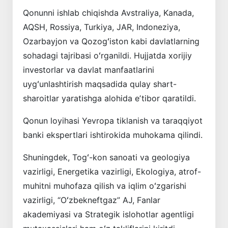
Qonunni ishlab chiqishda Avstraliya, Kanada,
AQSH, Rossiya, Turkiya, JAR, Indoneziya,
Ozarbayjon va Qozogʻiston kabi davlatlarning
sohadagi tajribasi oʻrganildi. Hujjatda xorijiy
investorlar va davlat manfaatlarini
uygʻunlashtirish maqsadida qulay shart-
sharoitlar yaratishga alohida eʼtibor qaratildi.
Qonun loyihasi Yevropa tiklanish va taraqqiyot
banki ekspertlari ishtirokida muhokama qilindi.
Shuningdek, Togʻ-kon sanoati va geologiya
vazirligi, Energetika vazirligi, Ekologiya, atrof-
muhitni muhofaza qilish va iqlim oʻzgarishi
vazirligi, “Oʻzbekneftgaz” AJ, Fanlar
akademiyasi va Strategik islohotlar agentligi