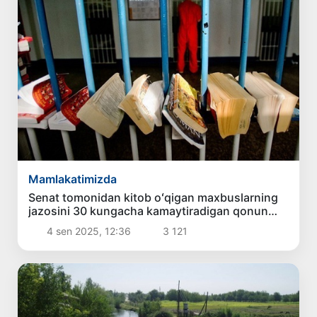
Mamlakatimizda
Senat tomonidan kitob oʻqigan maxbuslarning
jazosini 30 kungacha kamaytiradigan qonun
tasdiqlandi
4 sen 2025, 12:36
3 121