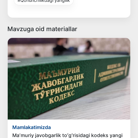
#Qonunchilikdagi yangilik
Mavzuga oid materiallar
Mamlakatimizda
Maʼmuriy javobgarlik toʻgʻrisidagi kodeks yangi