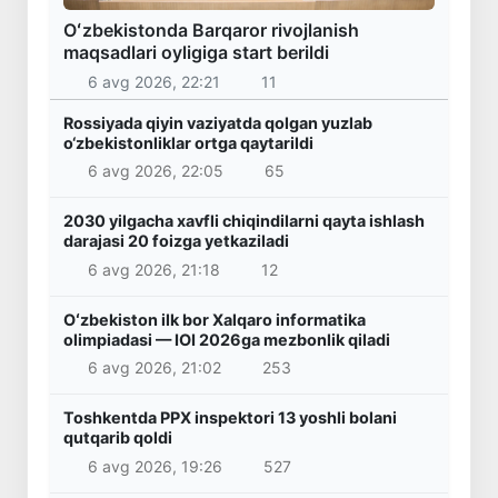
Oʻzbekistonda Barqaror rivojlanish
maqsadlari oyligiga start berildi
6 avg 2026, 22:21
11
Rossiyada qiyin vaziyatda qolgan yuzlab
o‘zbekistonliklar ortga qaytarildi
6 avg 2026, 22:05
65
2030 yilgacha xavfli chiqindilarni qayta ishlash
darajasi 20 foizga yetkaziladi
6 avg 2026, 21:18
12
Oʻzbekiston ilk bor Xalqaro informatika
olimpiadasi — IOI 2026ga mezbonlik qiladi
6 avg 2026, 21:02
253
Toshkentda PPX inspektori 13 yoshli bolani
qutqarib qoldi
6 avg 2026, 19:26
527