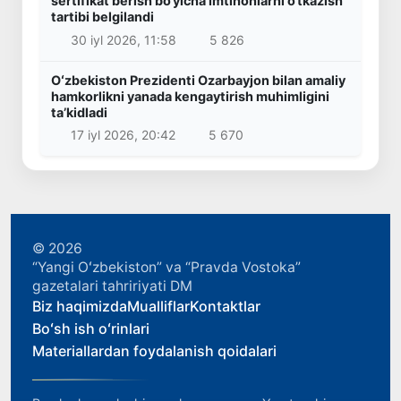
sertifikat berish bo‘yicha imtihonlarni o‘tkazish
tartibi belgilandi
30 iyl 2026, 11:58
5 826
Oʻzbekiston Prezidenti Ozarbayjon bilan amaliy
hamkorlikni yanada kengaytirish muhimligini
taʼkidladi
17 iyl 2026, 20:42
5 670
© 2026
“Yangi Oʻzbekiston” va “Pravda Vostoka”
gazetalari tahririyati DM
Biz haqimizda
Mualliflar
Kontaktlar
Boʻsh ish oʻrinlari
Materiallardan foydalanish qoidalari