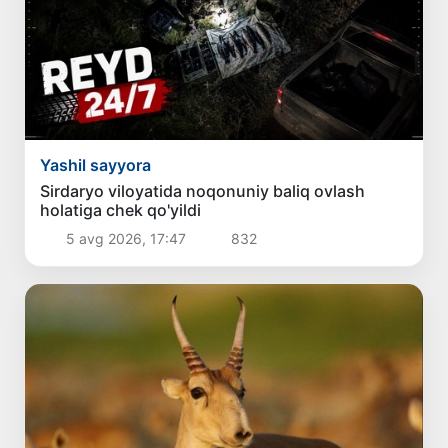
Yashil sayyora
Sirdaryo viloyatida noqonuniy baliq ovlash
holatiga chek qo'yildi
5 avg 2026, 17:47
832