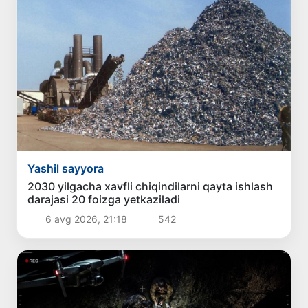
Yashil sayyora
2030 yilgacha xavfli chiqindilarni qayta ishlash
darajasi 20 foizga yetkaziladi
6 avg 2026, 21:18
542