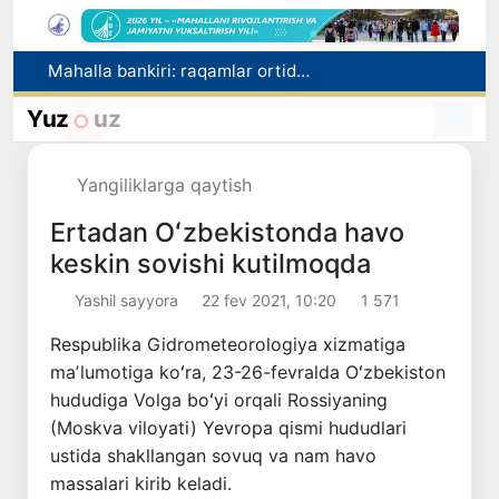
Mahalla bankiri: raqamlar ortidagi insonlar taqdiri
Oʻzbekistonda “Shunqor-88” innovatsion dron-interseptori yaratildi
«Prezident Administratsiyasi toʻgʻrisida»gi konstitutsiyaviy qonun Senatga yuborildi
Yuz
uz
Ertaga abituriyentlar uchun OTM va yo‘nalish tanlash yakunlanadi
Oltoy Respublikasidan O‘zbekistonga 30 ming boshga yaqin qoramol yetkazib berildi
Yangiliklarga qaytish
Ertadan Oʻzbekistonda havo
keskin sovishi kutilmoqda
Yashil sayyora
22 fev 2021, 10:20
1 571
Respublika Gidrometeorologiya xizmatiga
maʼlumotiga koʻra, 23-26-fevralda Oʻzbekiston
hududiga Volga boʻyi orqali Rossiyaning
(Moskva viloyati) Yevropa qismi hududlari
ustida shakllangan sovuq va nam havo
massalari kirib keladi.