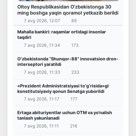
Oltoy Respublikasidan O‘zbekistonga 30
ming boshga yaqin qoramol yetkazib berildi
7 avg 2026, 12:07
89
Mahalla bankiri: raqamlar ortidagi insonlar
taqdiri
7 avg 2026, 11:34
173
Oʻzbekistonda “Shunqor-88” innovatsion dron-
interseptori yaratildi
7 avg 2026, 11:33
233
«Prezident Administratsiyasi toʻgʻrisida»gi
konstitutsiyaviy qonun Senatga yuborildi
7 avg 2026, 11:17
177
Ertaga abituriyentlar uchun OTM va yo‘nalish
tanlash yakunlanadi
7 avg 2026, 11:11
216