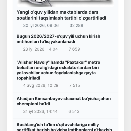
Yangi o‘quv yilidan maktablarda dars
soatlarini taqsimlash tartibi o‘zgartiriladi
30 iyl 2026, 09:06
32 288
Bugun 2026/2027-o‘quv yili uchun kirish
imtihonlari to‘liq yakunlanadi
23 iyl 2026, 14:04
7 659
"Alisher Navoiy" hamda "Paxtakor" metro
bekatlari oralig‘idagi eskalatorlardan biri
yo‘lovchilar uchun foydalanishga qayta
topshiriladi
4 avg 2026, 10:29
7 515
Ahadjon Kimsanboyev shaxmat bo‘yicha jahon
chempioni bo‘ldi
31 iyl 2026, 14:44
6 513
Boshlang‘ich ta’lim o‘qituvchilariga milliy
sertifikat berish bo‘yicha imtihonlarni o‘tkazish