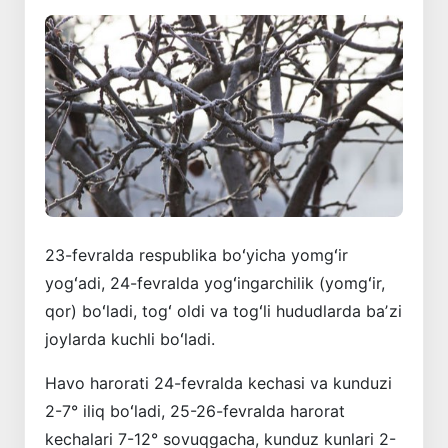
23-fevralda respublika boʻyicha yomgʻir
yogʻadi, 24-fevralda yogʻingarchilik (yomgʻir,
qor) boʻladi, togʻ oldi va togʻli hududlarda baʼzi
joylarda kuchli boʻladi.
Havo harorati 24-fevralda kechasi va kunduzi
2-7° iliq boʻladi, 25-26-fevralda harorat
kechalari 7-12° sovuqgacha, kunduz kunlari 2-