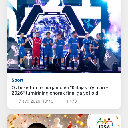
Sport
O‘zbekiston terma jamoasi "Kelajak o‘yinlari –
2026" turnirining chorak finaliga yo‘l oldi
7 avg 2026, 10:49
1 473