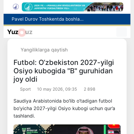
«Yangi O‘zbekiston bunyodkorlari» tanlovi g‘oliblari taqdirlandi
Oltoy kompaniyasi O‘zbekistonda fitoterapevtik mahsulotlar ishlab chiqarishni rejalashtirmoqda
Yuz
uz
Vakant o‘rinlarga o‘qishga kirish imkoniyati yaratiladi
Tataristondagi hujum oqibatida 7 nafar O‘zbekiston fuqarosi halok bo‘ldi
Yangiliklarga qaytish
Pavel Durov Toshkentda boshlangan Xalqaro informatika olimpiadasi haqida post qoldirdi
Futbol: O‘zbekiston 2027-yilgi
Osiyo kubogida "B" guruhidan
joy oldi
Sport
10 may 2026, 09:35
2 898
Saudiya Arabistonida bo‘lib o‘tadigan futbol
bo‘yicha 2027-yilgi Osiyo kubogi uchun qur’a
tashlandi.