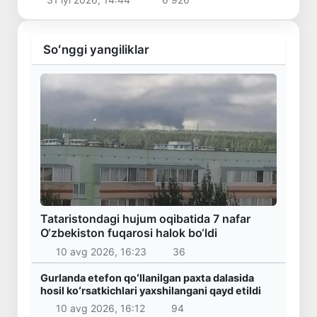
Soʻnggi yangiliklar
Tataristondagi hujum oqibatida 7 nafar
O‘zbekiston fuqarosi halok bo‘ldi
10 avg 2026, 16:23
36
Gurlanda etefon qoʻllanilgan paxta dalasida
hosil koʻrsatkichlari yaxshilangani qayd etildi
10 avg 2026, 16:12
94