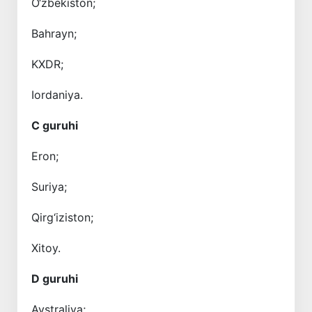
O‘zbekiston;
Bahrayn;
KXDR;
Iordaniya.
C guruhi
Eron;
Suriya;
Qirg‘iziston;
Xitoy.
D guruhi
Avstraliya;