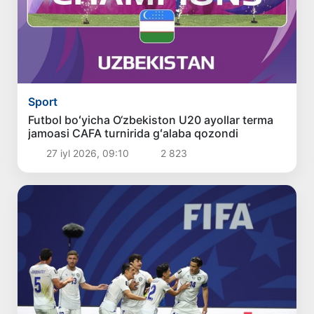
Sport
Futbol boʻyicha O‘zbekiston U20 ayollar terma
jamoasi CAFA turnirida gʻalaba qozondi
27 iyl 2026, 09:10
2 823