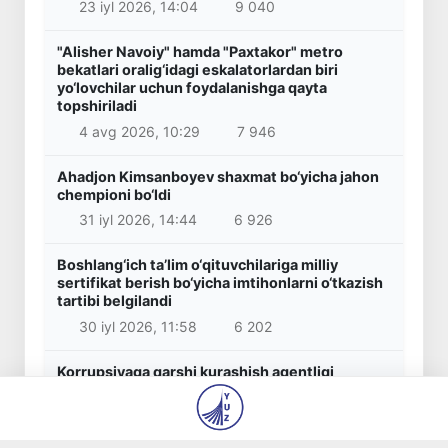
23 iyl 2026, 14:04
9 040
"Alisher Navoiy" hamda "Paxtakor" metro
bekatlari oralig‘idagi eskalatorlardan biri
yo‘lovchilar uchun foydalanishga qayta
topshiriladi
4 avg 2026, 10:29
7 946
Ahadjon Kimsanboyev shaxmat bo‘yicha jahon
chempioni bo‘ldi
31 iyl 2026, 14:44
6 926
Boshlang‘ich ta’lim o‘qituvchilariga milliy
sertifikat berish bo‘yicha imtihonlarni o‘tkazish
tartibi belgilandi
30 iyl 2026, 11:58
6 202
Korrupsiyaga qarshi kurashish agentligi
Shahrisabz tumani hokimiga qarshi xizmat
tekshiruvi o‘tkazishni so‘radi
5 avg 2026, 09:25
5 869