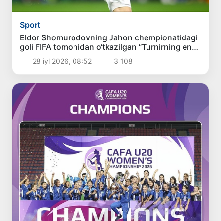
Sport
Eldor Shomurodovning Jahon chempionatidagi
goli FIFA tomonidan o‘tkazilgan “Turnirning eng
chiroyli goli” so‘rovnomasida ikkinchi o‘rinni
28 iyl 2026, 08:52
3 108
egalladi