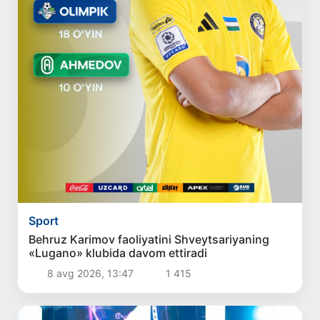
Sport
Behruz Karimov faoliyatini Shveytsariyaning
«Lugano» klubida davom ettiradi
8 avg 2026, 13:47
1 415