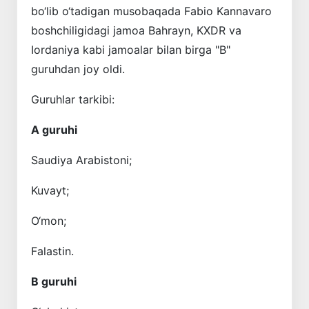
bo‘lib o‘tadigan musobaqada Fabio Kannavaro
boshchiligidagi jamoa Bahrayn, KXDR va
Iordaniya kabi jamoalar bilan birga "B"
guruhdan joy oldi.
Guruhlar tarkibi:
A guruhi
Saudiya Arabistoni;
Kuvayt;
O‘mon;
Falastin.
B guruhi