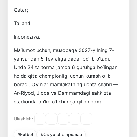
Qatar;
Tailand;
Indoneziya.
Ma’lumot uchun, musobaqa 2027-yilning 7-
yanvaridan 5-fevraliga qadar bo‘lib o‘tadi.
Unda 24 ta terma jamoa 6 guruhga bo‘lingan
holda qit’a chempionligi uchun kurash olib
boradi. O‘yinlar mamlakatning uchta shahri —
Ar-Riyod, Jidda va Dammamdagi sakkizta
stadionda bo‘lib o‘tishi reja qilinmoqda.
Ulashish:
#Futbol
#Osiyo chempionati