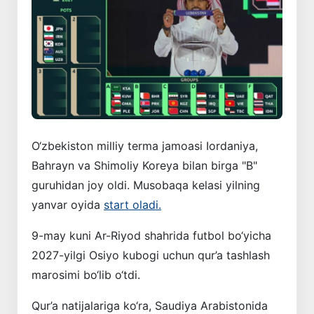
O‘zbekiston milliy terma jamoasi Iordaniya,
Bahrayn va Shimoliy Koreya bilan birga "B"
guruhidan joy oldi. Musobaqa kelasi yilning
yanvar oyida
start oladi.
9-may kuni Ar-Riyod shahrida futbol bo‘yicha
2027-yilgi Osiyo kubogi uchun qur’a tashlash
marosimi bo‘lib o‘tdi.
Qur’a natijalariga ko‘ra, Saudiya Arabistonida