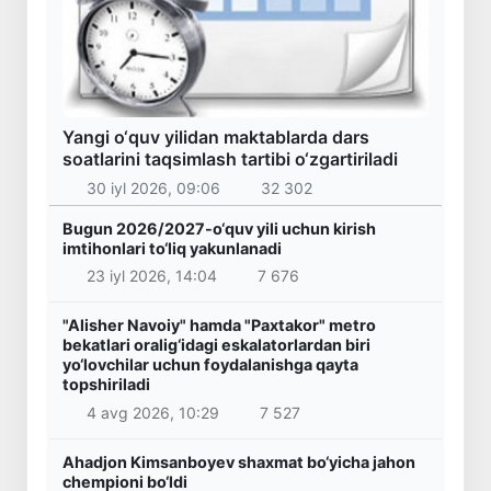
Yangi o‘quv yilidan maktablarda dars
soatlarini taqsimlash tartibi o‘zgartiriladi
30 iyl 2026, 09:06
32 302
Bugun 2026/2027-o‘quv yili uchun kirish
imtihonlari to‘liq yakunlanadi
23 iyl 2026, 14:04
7 676
"Alisher Navoiy" hamda "Paxtakor" metro
bekatlari oralig‘idagi eskalatorlardan biri
yo‘lovchilar uchun foydalanishga qayta
topshiriladi
4 avg 2026, 10:29
7 527
Ahadjon Kimsanboyev shaxmat bo‘yicha jahon
chempioni bo‘ldi