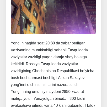
Yong‘in
haqida
soat
20:30
da
xabar
berilgan.
Vaziyatning
murakkabligi
sababli
Favqulodda
vaziyatlar
vazirligi
yuqori
daraja
shay
holatga
keltirildi.
Rossiya
Favqulodda
vaziyatlar
vazirligining
Checheniston
Respublikasi
bo‘yicha
bosh
boshqarmasi
boshlig‘i
Alixan
Sakayev
yong‘inni
o‘chirish
ishlarini
nazorat
qildi.
Yong‘inning
umumiy
maydoni
2850
kvadrat
metrga
yetdi.
Yonayotgan
binodan
300
kishi
evakuatsiya
qilindi,
yana
40
kishi
qutqarildi.
Halok