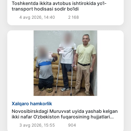
Toshkentda ikkita avtobus ishtirokida yo‘l-
transport hodisasi sodir bo‘ldi
4 avg 2026, 14:40
2 168
Xalqaro hamkorlik
Novosibirskdagi Muruvvat uyida yashab kelgan
ikki nafar O‘zbekiston fuqarosining hujjatlari
tiklandi
3 avg 2026, 15:55
904