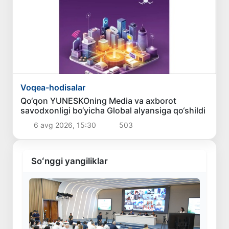
Voqea-hodisalar
Qo‘qon YUNESKOning Media va axborot
savodxonligi bo‘yicha Global alyansiga qo‘shildi
6 avg 2026, 15:30
503
Soʻnggi yangiliklar