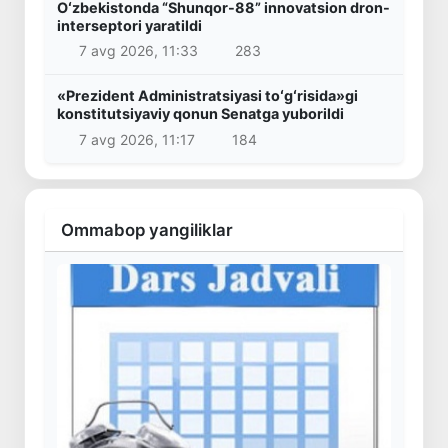
Oʻzbekistonda “Shunqor-88” innovatsion dron-
interseptori yaratildi
7 avg 2026, 11:33
283
«Prezident Administratsiyasi toʻgʻrisida»gi
konstitutsiyaviy qonun Senatga yuborildi
7 avg 2026, 11:17
184
Ommabop yangiliklar