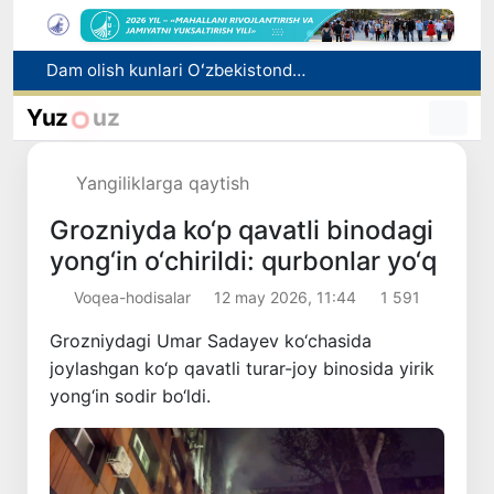
Oltoy Respublikasidan O‘zbekistonga 30 ming boshga yaqin qoramol yetkazib berildi
Mahalla bankiri: raqamlar ortidagi insonlar taqdiri
Yuz
uz
Oʻzbekistonda “Shunqor-88” innovatsion dron-interseptori yaratildi
Ekologik ekspertiza endi ekologik xavflarni oldindan boshqarish tizimiga aylanadi
Yangiliklarga qaytish
Dam olish kunlari Oʻzbekistonda havo 42 darajagacha isiydi
Grozniyda ko‘p qavatli binodagi
yong‘in o‘chirildi: qurbonlar yo‘q
Voqea-hodisalar
12 may 2026, 11:44
1 591
Grozniydagi Umar Sadayev ko‘chasida
joylashgan ko‘p qavatli turar-joy binosida yirik
yong‘in sodir bo‘ldi.