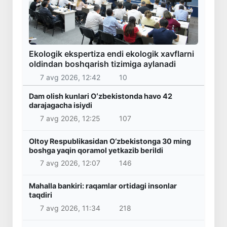
Ekologik ekspertiza endi ekologik xavflarni
oldindan boshqarish tizimiga aylanadi
7 avg 2026, 12:42
10
Dam olish kunlari Oʻzbekistonda havo 42
darajagacha isiydi
7 avg 2026, 12:25
107
Oltoy Respublikasidan O‘zbekistonga 30 ming
boshga yaqin qoramol yetkazib berildi
7 avg 2026, 12:07
146
Mahalla bankiri: raqamlar ortidagi insonlar
taqdiri
7 avg 2026, 11:34
218