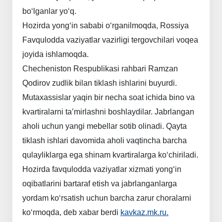
bo‘lganlar
yo‘q.
Hozirda
yong‘in
sababi
o‘rganilmoqda,
Rossiya
Favqulodda
vaziyatlar
vazirligi
tergovchilari
voqea
joyida
ishlamoqda.
Checheniston
Respublikasi
rahbari
Ramzan
Qodirov
zudlik
bilan
tiklash
ishlarini
buyurdi.
Mutaxassislar
yaqin
bir
necha
soat
ichida
bino
va
kvartiralarni
ta’mirlashni
boshlaydilar.
Jabrlangan
aholi
uchun
yangi
mebellar
sotib
olinadi.
Qayta
tiklash
ishlari
davomida
aholi
vaqtincha
barcha
qulayliklarga
ega
shinam
kvartiralarga
ko‘chiriladi.
Hozirda
favqulodda
vaziyatlar
xizmati
yong‘in
oqibatlarini
bartaraf
etish
va
jabrlanganlarga
yordam
ko‘rsatish
uchun
barcha
zarur
choralarni
ko‘rmoqda,
deb
xabar
berdi
kavkaz.mk.ru.