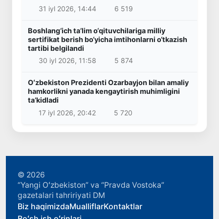
31 iyl 2026, 14:44
6 519
Boshlang‘ich ta’lim o‘qituvchilariga milliy
sertifikat berish bo‘yicha imtihonlarni o‘tkazish
tartibi belgilandi
30 iyl 2026, 11:58
5 874
Oʻzbekiston Prezidenti Ozarbayjon bilan amaliy
hamkorlikni yanada kengaytirish muhimligini
taʼkidladi
17 iyl 2026, 20:42
5 720
© 2026
“Yangi Oʻzbekiston” va “Pravda Vostoka”
gazetalari tahririyati DM
Biz haqimizda
Mualliflar
Kontaktlar
Boʻsh ish oʻrinlari