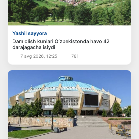
Yashil sayyora
Dam olish kunlari Oʻzbekistonda havo 42
darajagacha isiydi
7 avg 2026, 12:25
781