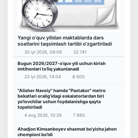
Yangi o‘quv yilidan maktablarda dars
soatlarini taqsimlash tartibi o‘zgartiriladi
30 iyl 2026, 09:06
32 741
Bugun 2026/2027-o‘quv yili uchun kirish
imtihonlari to‘liq yakunlanadi
23 iyl 2026, 14:04
8 600
"Alisher Navoiy" hamda "Paxtakor" metro
bekatlari oralig‘idagi eskalatorlardan biri
yo‘lovchilar uchun foydalanishga qayta
topshiriladi
4 avg 2026, 10:29
7 860
Ahadjon Kimsanboyev shaxmat bo‘yicha jahon
chempioni bo‘ldi