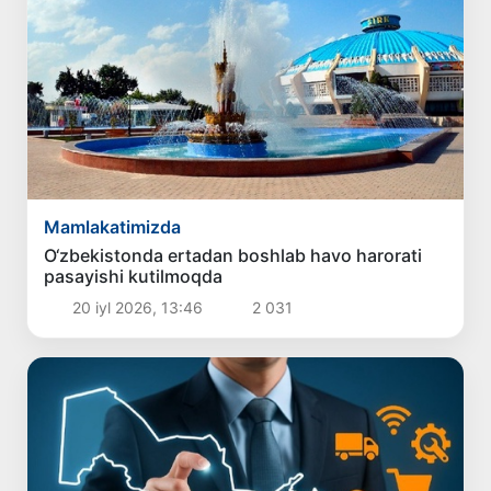
Mamlakatimizda
O‘zbekistonda ertadan boshlab havo harorati
pasayishi kutilmoqda
20 iyl 2026, 13:46
2 031