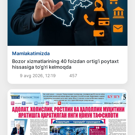
Mamlakatimizda
Bozor xizmatlarining 40 foizdan ortig‘i poytaxt
hissasiga to‘g‘ri kelmoqda
9 avg 2026, 12:19
457