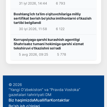
31 iyl 2026, 14:44
6 793
Boshlang‘ich ta’lim o‘qituvchilariga milliy
sertifikat berish bo‘yicha imtihonlarni o‘tkazish
tartibi belgilandi
30 iyl 2026, 11:58
6 122
Korrupsiyaga qarshi kurashish agentligi
Shahrisabz tumani hokimiga qarshi xizmat
tekshiruvi o‘tkazishni so‘radi
5 avg 2026, 09:25
5 778
© 2026
“Yangi Oʻzbekiston” va “Pravda Vostoka”
gazetalari tahririyati DM
Biz haqimizda
Mualliflar
Kontaktlar
Boʻsh ish oʻrinlari