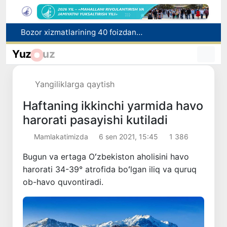
Bozor xizmatlarining 40 foizdan ortig‘i poytaxt hissasiga to‘g‘ri kelmoqda
“Men tanigan O‘zbekiston!”
Yuz
uz
Adolat, xolislik, rostlik va halollik muhitini yaratishga qaratilgan yangi qonun tafsiloti
O'zbekistonda zilzila sodir bo'ldi
Yangiliklarga qaytish
Xorvatiyada yuk va yo‘lovchi poyezdlarining to‘qnashib ketishi oqibatida 24 kishi jabrlandi
Haftaning ikkinchi yarmida havo
harorati pasayishi kutiladi
Mamlakatimizda
6 sen 2021, 15:45
1 386
Bugun va ertaga Oʻzbekiston aholisini havo
harorati 34-39° atrofida boʻlgan iliq va quruq
ob-havo quvontiradi.