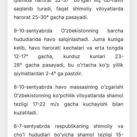
saqlanib turadi, faqat shimoliy viloyatlarda
harorat 25-30° gacha pasayadi.
9-10-sentyabrda Oʻzbekistonning barcha
hududlarida havo salqinlashadi. Juma kuniga
kelib, havo harorati kechalari va erta tongda
12-17° gacha, kunduz kunlari 23-
28° gacha pasayadi, bu oʻrtacha koʻp yillik
qiymatlardan 2-4° ga pastdir.
8-10-sentyabrda havo massasining oʻzgarishi
Oʻzbekistonning koʻpchilik viloyatlarida shamol
tezligi 17-22 m/s gacha kuchayishi bilan
kuzatiladi.
6-7-sentyabrda respublikaning shimoliy va
choʻl hududlari boʻyicha shamol tezligi 15-