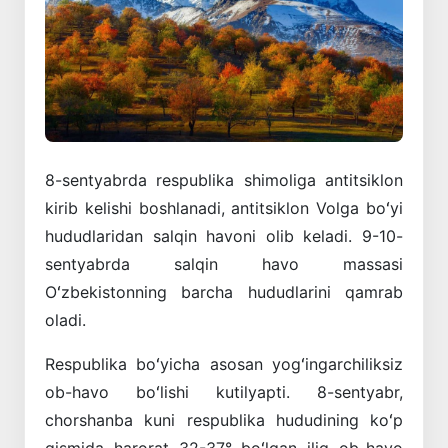
8-sentyabrda respublika shimoliga antitsiklon
kirib kelishi boshlanadi, antitsiklon Volga boʻyi
hududlaridan salqin havoni olib keladi. 9-10-
sentyabrda salqin havo massasi
Oʻzbekistonning barcha hududlarini qamrab
oladi.
Respublika boʻyicha asosan yogʻingarchiliksiz
ob-havo boʻlishi kutilyapti. 8-sentyabr,
chorshanba kuni respublika hududining koʻp
qismida harorat 32-37° boʻlgan iliq ob-havo