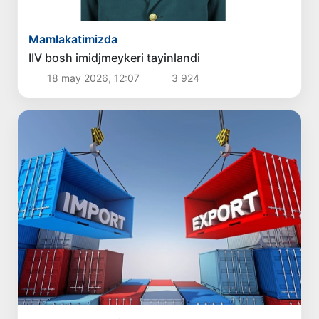
Mamlakatimizda
IIV bosh imidjmeykeri tayinlandi
18 may 2026, 12:07
3 924