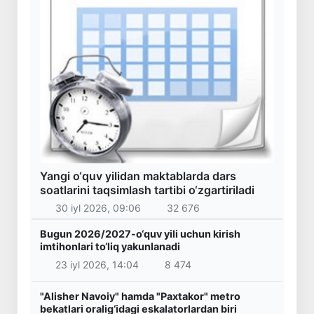
Yangi o‘quv yilidan maktablarda dars
soatlarini taqsimlash tartibi o‘zgartiriladi
30 iyl 2026, 09:06
32 676
Bugun 2026/2027-o‘quv yili uchun kirish
imtihonlari to‘liq yakunlanadi
23 iyl 2026, 14:04
8 474
"Alisher Navoiy" hamda "Paxtakor" metro
bekatlari oralig‘idagi eskalatorlardan biri