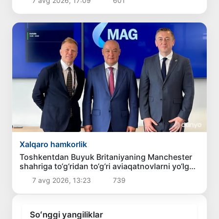
7 avg 2026, 17:09
601
Xalqaro hamkorlik
Toshkentdan Buyuk Britaniyaning Manchester
shahriga to‘g‘ridan to‘g‘ri aviaqatnovlarni yo‘lga
qo‘yish masalasi ko‘rib chiqilmoqda
7 avg 2026, 13:23
739
Soʻnggi yangiliklar