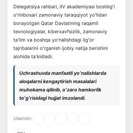
Delegatsiya rahbari, IIV akademiyasi boshligʻi
oʻrinbosari zamonaviy taraqqiyot yoʻlidan
borayotgan Qatar Davlatining raqamli
texnologiyalar, kiberxavfsizlik, zamonaviy
taʼlim va boshqa yoʻnalishdagi ilgʻor
tajribalarini oʻrganish ijobiy natija berishini
alohida taʼkidladi.
Uchrashuvda manfaatli yoʻnalishlarda
aloqalarni kengaytirish masalalari
muhokama qilinib, oʻzaro hamkorlik
toʻgʻrisidagi hujjat imzolandi.
Ulashish: