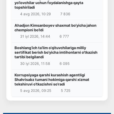
yo‘lovchilar uchun foydalanishga qayta
topshiriladi
4 avg 2026, 10:29
7 836
Ahadjon Kimsanboyev shaxmat bo‘yicha jahon
chempioni bo‘ldi
31 iyl 2026, 14:44
6 777
Boshlang‘ich ta’lim o‘qituvchilariga milliy
sertifikat berish bo‘yicha imtihonlarni o‘tkazish
tartibi belgilandi
30 iyl 2026, 11:58
6 095
Korrupsiyaga qarshi kurashish agentligi
Shahrisabz tumani hokimiga qarshi xizmat
tekshiruvi o‘tkazishni so‘radi
5 avg 2026, 09:25
5 725