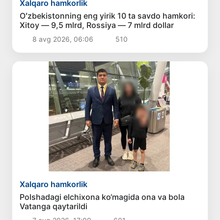
Xalqaro hamkorlik
Oʻzbekistonning eng yirik 10 ta savdo hamkori:
Xitoy — 9,5 mlrd, Rossiya — 7 mlrd dollar
8 avg 2026, 06:06
510
Xalqaro hamkorlik
Polshadagi elchixona ko‘magida ona va bola
Vatanga qaytarildi