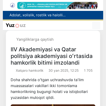
O'zbekistonda zilzila sodir bo'ldi
Sifatini tasdiqlovchi hujjatlari bo‘lmagan dori vositalarining muomalaga kiritilishining oldi olindi
Yuz
uz
Rieltorlik faoliyati tartibga solindi
“Men tanigan O‘zbekiston!”
Yangiliklarga qaytish
Adolat, xolislik, rostlik va halollik muhitini yaratishga qaratilgan yangi qonun tafsiloti
IIV Akademiyasi va Qatar
politsiya akademiyasi oʻrtasida
hamkorlik bitimi imzolandi
Xalqaro hamkorlik
30 yan 2025, 12:25
1 705
Doha shahrida oʻtgan uchrashuvda taʼlim
muassasalari vakillari ikki tomonlama
hamkorlikning bugungi holati va istiqbollari
yuzasidan muloqot qildi.