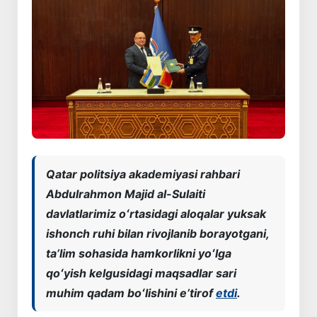
Qatar politsiya akademiyasi rahbari
Abdulrahmon Majid al-Sulaiti
davlatlarimiz oʻrtasidagi aloqalar yuksak
ishonch ruhi bilan rivojlanib borayotgani,
taʼlim sohasida hamkorlikni yoʻlga
qoʻyish kelgusidagi maqsadlar sari
muhim qadam boʻlishini eʼtirof
etdi
.