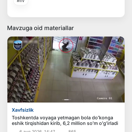
#IIV
Mavzuga oid materiallar
Xavfsizlik
Toshkentda voyaga yetmagan bola doʻkonga
eshik tirqishidan kirib, 6,2 million soʻm oʻgʻirladi
6 avg 2026, 14:47
865