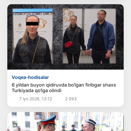
Voqea-hodisalar
6 yildan buyon qidiruvda bo‘lgan firibgar shaxs
Turkiyada qo‘lga olindi
7 iyn 2026, 13:12
2 093