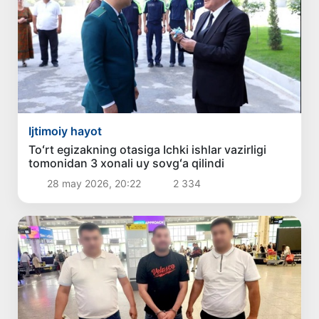
Ijtimoiy hayot
Toʻrt egizakning otasiga Ichki ishlar vazirligi
tomonidan 3 xonali uy sovgʻa qilindi
28 may 2026, 20:22
2 334